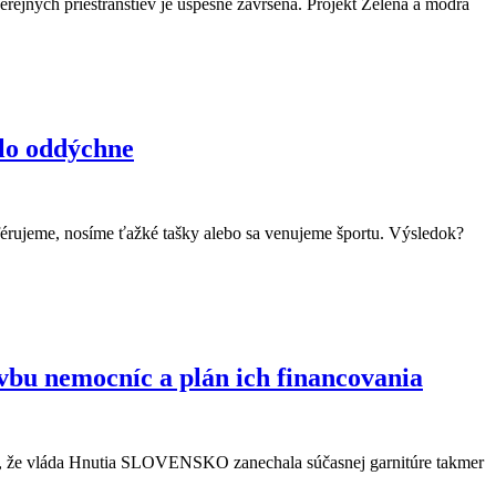
ných priestranstiev je úspešne zavŕšená. Projekt Zelená a modrá
elo oddýchne
férujeme, nosíme ťažké tašky alebo sa venujeme športu. Výsledok?
bu nemocníc a plán ich financovania
u, že vláda Hnutia SLOVENSKO zanechala súčasnej garnitúre takmer