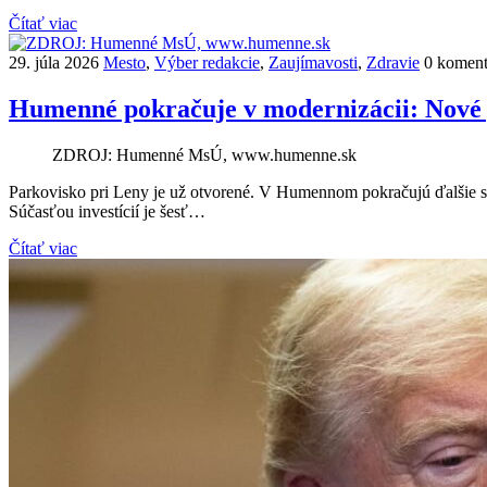
Čítať viac
29. júla 2026
Mesto
,
Výber redakcie
,
Zaujímavosti
,
Zdravie
0 koment
Humenné pokračuje v modernizácii: Nové 
ZDROJ: Humenné MsÚ, www.humenne.sk
Parkovisko pri Leny je už otvorené. V Humennom pokračujú ďalšie s
Súčasťou investícií je šesť…
Čítať viac