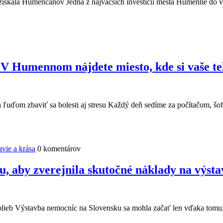
la Humenčanov Jedna z najväčších investícií mesta Humenné do verej
e? V Humennom nájdete miesto, kde si vaše t
a ľuďom zbaviť sa bolesti aj stresu Každý deň sedíme za počítačom, šo
vie a krása
0 komentárov
aby zverejnila skutočné náklady na výstav
volieb Výstavba nemocníc na Slovensku sa mohla začať len vďaka tom