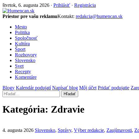
štvrtok, 6. augusta 2026 ·
Prihlásiť
·
Registrácia
Priestor pre vašu reklamu
Kontakt:
redakcia@humencan.sk
Mesto
Politika
Spoločnosť
Kultúra
Šport
Rozhovory
Slovensko
Svet
Recepty
Komentáre
Blogy
Kalendár podujatí
Napísať blog
Môj účet
Pridať podujatie
Zare
Hľadať
Kategória:
Zdravie
4. augusta 2026
Slovensko
,
Správy
,
Výber redakcie
,
Zaujímavosti
,
Zd