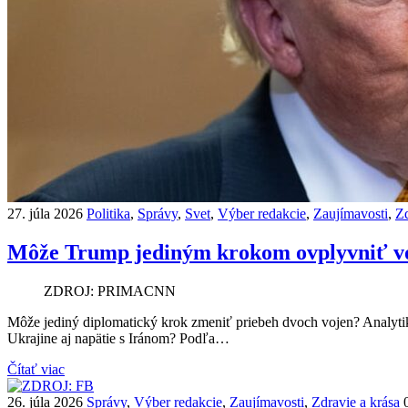
27. júla 2026
Politika
,
Správy
,
Svet
,
Výber redakcie
,
Zaujímavosti
,
Zd
Môže Trump jediným krokom ovplyvniť vo
ZDROJ: PRIMACNN
Môže jediný diplomatický krok zmeniť priebeh dvoch vojen? Analyti
Ukrajine aj napätie s Iránom? Podľa…
Čítať viac
26. júla 2026
Správy
,
Výber redakcie
,
Zaujímavosti
,
Zdravie a krása