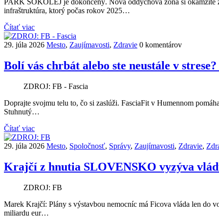
PARK SOKOLEJ je dokončený. Nová oddychová zóna si okamžite získa
infraštruktúra, ktorý počas rokov 2025…
Čítať viac
29. júla 2026
Mesto
,
Zaujímavosti
,
Zdravie
0 komentárov
Bolí vás chrbát alebo ste neustále v stres
ZDROJ: FB - Fascia
Doprajte svojmu telu to, čo si zaslúži. FasciaFit v Humennom pomáh
Stuhnutý…
Čítať viac
29. júla 2026
Mesto
,
Spoločnosť
,
Správy
,
Zaujímavosti
,
Zdravie
,
Zdra
Krajčí z hnutia SLOVENSKO vyzýva vládu, 
ZDROJ: FB
Marek Krajčí: Plány s výstavbou nemocníc má Ficova vláda len do 
miliardu eur…