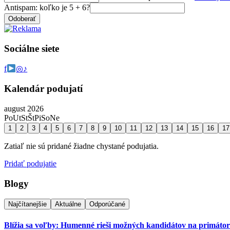
Antispam: koľko je 5 + 6?
Odoberať
Sociálne siete
f
◎
♪
Kalendár podujatí
august 2026
Po
Ut
St
Št
Pi
So
Ne
1
2
3
4
5
6
7
8
9
10
11
12
13
14
15
16
17
Zatiaľ nie sú pridané žiadne chystané podujatia.
Pridať podujatie
Blogy
Najčítanejšie
Aktuálne
Odporúčané
Blížia sa voľby: Humenné rieši možných kandidátov na primáto