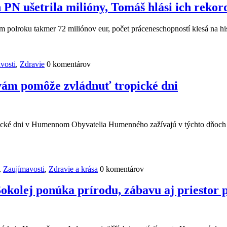
 PN ušetrila milióny, Tomáš hlási ich rek
m polroku takmer 72 miliónov eur, počet práceneschopností klesá na h
vosti
,
Zdravie
0 komentárov
vám pomôže zvládnuť tropické dni
cké dni v Humennom Obyvatelia Humenného zažívajú v týchto dňoch sk
,
Zaujímavosti
,
Zdravie a krása
0 komentárov
kolej ponúka prírodu, zábavu aj priestor p