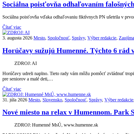
Sociálna poisťovňa odhaľovaním falošných
Sociálna poisťovňa vďaka odhaľovaniu fiktívnych PN ušetrila v prvo
Čítať viac
3. augusta 2026
Mesto
,
Spoločnosť
,
Správy
,
Výber redakcie
,
Zaujíma
Horúčavy sužujú Humenné. Týchto 6 rád 
ZDROJ: AI
Horúčavy udreli naplno. Tieto rady vám môžu pomôcť zvládnuť tropi
pre seniorov a malé deti,…
Čítať viac
31. júla 2026
Mesto
,
Slovensko
,
Spoločnosť
,
Správy
,
Výber redakcie
Nové miesto na relax v Humennom. Park So
ZDROJ: Humenné MsÚ, www.humenne.sk