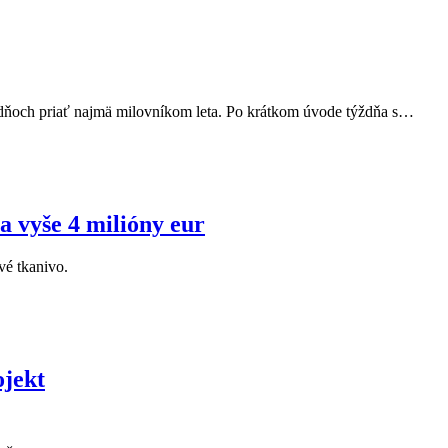
 dňoch priať najmä milovníkom leta. Po krátkom úvode týždňa s…
a vyše 4 milióny eur
vé tkanivo.
ojekt