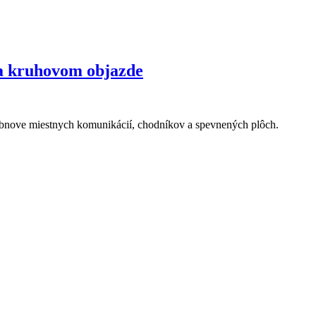
na kruhovom objazde
obnove miestnych komunikácií, chodníkov a spevnených plôch.