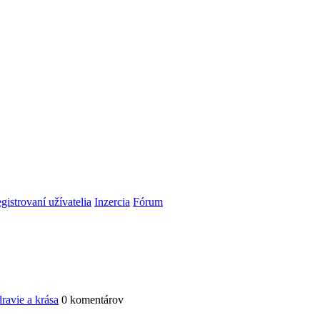
gistrovaní užívatelia
Inzercia
Fórum
ravie a krása
0 komentárov