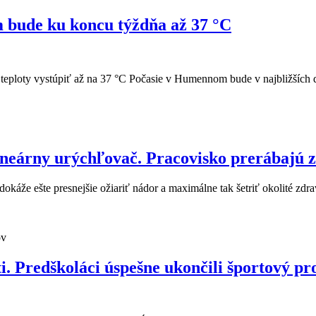
 bude ku koncu týždňa až 37 °C
teploty vystúpiť až na 37 °C Počasie v Humennom bude v najbližších
neárny urýchľovač. Pracovisko prerábajú z
káže ešte presnejšie ožiariť nádor a maximálne tak šetriť okolité zdra
ov
i. Predškoláci úspešne ukončili športový pr