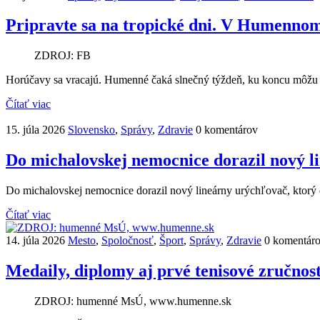
Pripravte sa na tropické dni. V Humennom
ZDROJ: FB
Horúčavy sa vracajú. Humenné čaká slnečný týždeň, ku koncu môžu 
Čítať viac
15. júla 2026
Slovensko
,
Správy
,
Zdravie
0 komentárov
Do michalovskej nemocnice dorazil nový li
Do michalovskej nemocnice dorazil nový lineárny urýchľovač, ktorý do
Čítať viac
14. júla 2026
Mesto
,
Spoločnosť
,
Šport
,
Správy
,
Zdravie
0 komentár
Medaily, diplomy aj prvé tenisové zručnost
ZDROJ: humenné MsÚ, www.humenne.sk