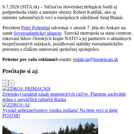
6.7.2026 (SITA.sk) – Súčasťou slovenskej delegácie budú aj
podpredseda vlády a minister obrany Robert Kaliňák, ako aj
minister zahraničných vecí a európskych záležitostí Juraj Blanár.
Prezident
Peter Pellegrini
odcestuje v utorok 7. júla do Ankary na
samit
Severoatlantickej aliancie
. Turecká metropola sa stane centrom
rokovaní lídrov členských krajín NATO a jej partnerov o aktuálnych
bezpečnostných otázkach, posilňovaní stability euroatlantického
priestoru a ďalšom smerovaní spoločnej spolupráce.
Priestor pre vašu reklamu
Kontakt:
redakcia@humencan.sk
Prečítajte si aj:
‹
›
Zelenskyj oznámil zásah strategických cieľov. Plamene zachvátili
jednu z najväčších rafinérií Ruska
Vysoké nebezpečenstvo vzniku požiaru! Na tieto veci si dajte
POZOR!