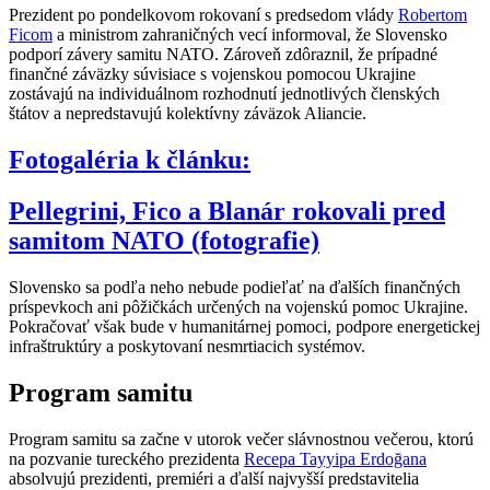
Prezident po pondelkovom rokovaní s predsedom vlády
Robertom
Ficom
a ministrom zahraničných vecí informoval, že Slovensko
podporí závery samitu NATO. Zároveň zdôraznil, že prípadné
finančné záväzky súvisiace s vojenskou pomocou Ukrajine
zostávajú na individuálnom rozhodnutí jednotlivých členských
štátov a nepredstavujú kolektívny záväzok Aliancie.
Fotogaléria k článku:
Pellegrini, Fico a Blanár rokovali pred
samitom NATO (fotografie)
Slovensko sa podľa neho nebude podieľať na ďalších finančných
príspevkoch ani pôžičkách určených na vojenskú pomoc Ukrajine.
Pokračovať však bude v humanitárnej pomoci, podpore energetickej
infraštruktúry a poskytovaní nesmrtiacich systémov.
Program samitu
Program samitu sa začne v utorok večer slávnostnou večerou, ktorú
na pozvanie tureckého prezidenta
Recepa Tayyipa Erdoğana
absolvujú prezidenti, premiéri a ďalší najvyšší predstavitelia