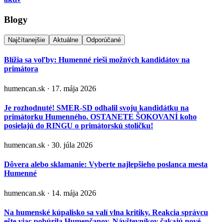
Blogy
Najčítanejšie
Aktuálne
Odporúčané
Blížia sa voľby: Humenné rieši možných kandidátov na
primátora
humencan.sk · 17. mája 2026
Je rozhodnuté! SMER-SD odhalil svoju kandidátku na
primátorku Humenného. OSTANETE ŠOKOVANÍ koho
posielajú do RINGU o primátorskú stoličku!
humencan.sk · 30. júla 2026
Dôvera alebo sklamanie: Vyberte najlepšieho poslanca mesta
Humenné
humencan.sk · 14. mája 2026
Na humenské kúpalisko sa valí vlna kritiky. Reakcia správcu
ešte viac pobúrila Humenčanov. Návštevníkov čakajú nové