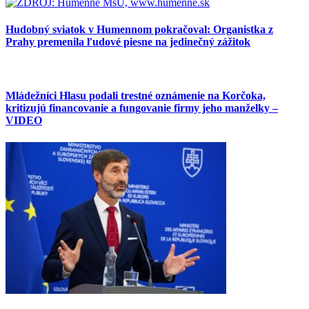
Hudobný sviatok v Humennom pokračoval: Organistka z
Prahy premenila ľudové piesne na jedinečný zážitok
Mládežníci Hlasu podali trestné oznámenie na Korčoka,
kritizujú financovanie a fungovanie firmy jeho manželky –
VIDEO