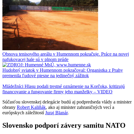
Obnova tenisového areálu v Humennom pokračuje. Práce na novej
nafukovacej hale sú v plnom prúde
Hudobný sviatok v Humennom pokračoval: Organistka z Prahy
premenila ľudové piesne na jedinečný zážitok
Mládežníci Hlasu podali trestné oznámenie na Korčoka, kritizujú
financovanie a fungovanie firmy jeho manželky – VIDEO
Súčasťou slovenskej delegácie budú aj podpredseda vlády a minister
obrany
Robert Kaliňák
, ako aj minister zahraničných vecí a
európskych záležitostí
Juraj Blanár
.
Slovensko podporí závery samitu NATO