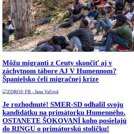
Môžu migranti z Ceuty skončiť aj v
záchytnom tábore AJ V Humennom?
Španielsko čelí migračnej kríze
Je rozhodnuté! SMER-SD odhalil svoju
kandidátku na primátorku Humenného.
OSTANETE ŠOKOVANÍ koho posielajú
do RINGU o primátorskú stoličku!