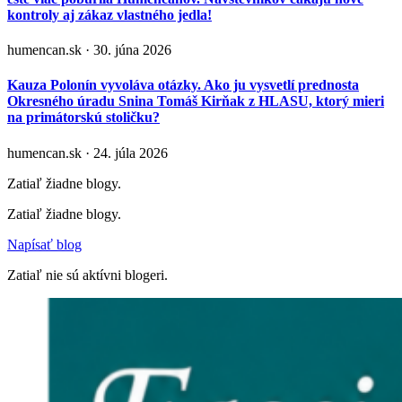
kontroly aj zákaz vlastného jedla!
humencan.sk · 30. júna 2026
Kauza Polonín vyvoláva otázky. Ako ju vysvetlí prednosta
Okresného úradu Snina Tomáš Kirňak z HLASU, ktorý mieri
na primátorskú stoličku?
humencan.sk · 24. júla 2026
Zatiaľ žiadne blogy.
Zatiaľ žiadne blogy.
Napísať blog
Zatiaľ nie sú aktívni blogeri.