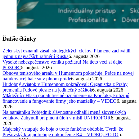
Ďalšie články
Zelenskyj oznámil zásah strategických cieľov. Plamene zachvátili
jednu z najväčších rafinérií Ruska
6. augusta 2026
Vysoké nebezpečenstvo vzniku požiaru! Na tieto veci si dajte
POZOR!
6. augusta 2026
Obnova tenisového areálu v Humennom pokračuje. Práce na novej
nafukovacej hale sú v plnom prúde
6. augusta 2026
Hudobný sviatok v Humennom pokračoval: Organistka z Prahy
premenila ľudové piesne na jedinečný zážitok
6. augusta 2026
Mládežníci Hlasu podali trestné oznámenie na Korčoka, kritizujú
financovanie a fungovanie firmy jeho manželky – VIDEO
6. augusta
2026
Na pamätníku Pobjednik slávnostne odhalili mená slovenských
vojakov. Zahynuli pri plnení úloh v misii UNPROFOR
6. augusta
2026
Majerský vstupuje do boja o tretie funkčné obdobie. Tvrdí, že
Prešovský kraj potrebuje dokončenie R4 – VIDEO, FOTO
5.