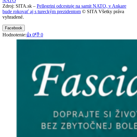
NATO
Zdroj: SITA.sk –
Pellegrini odcestuje na samit NATO, v Ankare
bude rokovať aj s tureckým prezidentom
© SITA Všetky práva
vyhradené.
Facebook
Hodnotenie:
👍 0
👎 0