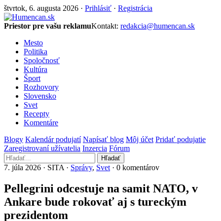
štvrtok, 6. augusta 2026 ·
Prihlásiť
·
Registrácia
Priestor pre vašu reklamu
Kontakt:
redakcia@humencan.sk
Mesto
Politika
Spoločnosť
Kultúra
Šport
Rozhovory
Slovensko
Svet
Recepty
Komentáre
Blogy
Kalendár podujatí
Napísať blog
Môj účet
Pridať podujatie
Zaregistrovaní užívatelia
Inzercia
Fórum
Hľadať
7. júla 2026 · SITA ·
Správy
,
Svet
· 0 komentárov
Pellegrini odcestuje na samit NATO, v
Ankare bude rokovať aj s tureckým
prezidentom