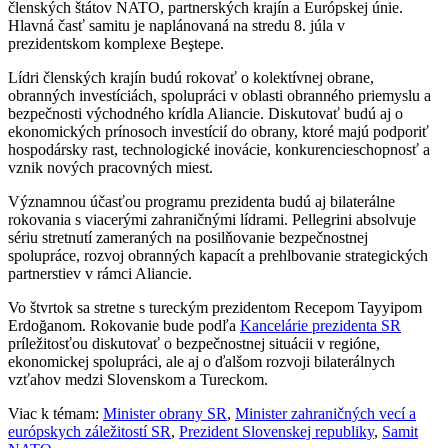
členských štátov NATO, partnerských krajín a Európskej únie.
Hlavná časť samitu je naplánovaná na stredu 8. júla v
prezidentskom komplexe Beştepe.
Lídri členských krajín budú rokovať o kolektívnej obrane,
obranných investíciách, spolupráci v oblasti obranného priemyslu a
bezpečnosti východného krídla Aliancie. Diskutovať budú aj o
ekonomických prínosoch investícií do obrany, ktoré majú podporiť
hospodársky rast, technologické inovácie, konkurencieschopnosť a
vznik nových pracovných miest.
Významnou účasťou programu prezidenta budú aj bilaterálne
rokovania s viacerými zahraničnými lídrami. Pellegrini absolvuje
sériu stretnutí zameraných na posilňovanie bezpečnostnej
spolupráce, rozvoj obranných kapacít a prehlbovanie strategických
partnerstiev v rámci Aliancie.
Vo štvrtok sa stretne s tureckým prezidentom Recepom Tayyipom
Erdoğanom. Rokovanie bude podľa
Kancelárie prezidenta SR
príležitosťou diskutovať o bezpečnostnej situácii v regióne,
ekonomickej spolupráci, ale aj o ďalšom rozvoji bilaterálnych
vzťahov medzi Slovenskom a Tureckom.
Viac k témam:
Minister obrany SR
,
Minister zahraničných vecí a
európskych záležitostí SR
,
Prezident Slovenskej republiky
,
Samit