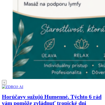
‹
Horúčavy sužujú Humenné. Týchto 6 rád
vám pomôže zvládnuť tropické dni