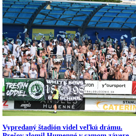
Vypredaný štadión videl veľkú drámu.
Prešov zlomil Humenné v samom závere