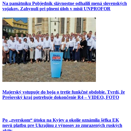
Na pamätníku Pobjednik slávnostne odhalili mená slovenských
vojakov. Zahynuli pri plnení úloh v misii UNPROFOR
Majerský vstupuje do boja o tretie funkčné obdobie. Tvrdí, že
Prešovský kraj potrebuje dokončenie R4 – VIDEO, FOTO
Po „zverskom“ útoku na Kyjev a okolie oznámila šéfka EK
novú platbu pre Ukrajinu z výnosov zo zmrazených ruských
aktív