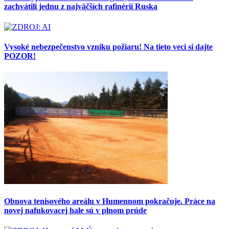
zachvátili jednu z najväčších rafinérií Ruska
Vysoké nebezpečenstvo vzniku požiaru! Na tieto veci si dajte
POZOR!
Obnova tenisového areálu v Humennom pokračuje. Práce na
novej nafukovacej hale sú v plnom prúde