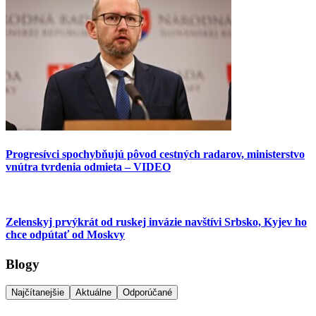
Progresívci spochybňujú pôvod cestných radarov, ministerstvo
vnútra tvrdenia odmieta – VIDEO
Zelenskyj prvýkrát od ruskej invázie navštívi Srbsko, Kyjev ho
chce odpútať od Moskvy
Blogy
Najčítanejšie
Aktuálne
Odporúčané