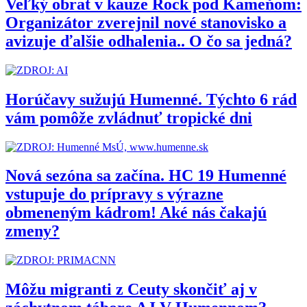
Veľký obrat v kauze Rock pod Kameňom:
Organizátor zverejnil nové stanovisko a
avizuje ďalšie odhalenia.. O čo sa jedná?
Horúčavy sužujú Humenné. Týchto 6 rád
vám pomôže zvládnuť tropické dni
Nová sezóna sa začína. HC 19 Humenné
vstupuje do prípravy s výrazne
obmeneným kádrom! Aké nás čakajú
zmeny?
Môžu migranti z Ceuty skončiť aj v