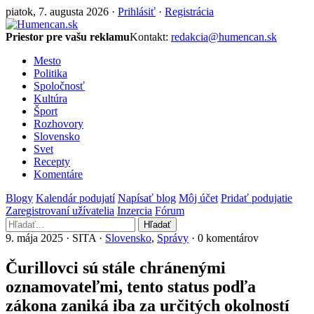
piatok, 7. augusta 2026 ·
Prihlásiť
·
Registrácia
Priestor pre vašu reklamu
Kontakt:
redakcia@humencan.sk
Mesto
Politika
Spoločnosť
Kultúra
Šport
Rozhovory
Slovensko
Svet
Recepty
Komentáre
Blogy
Kalendár podujatí
Napísať blog
Môj účet
Pridať podujatie
Zaregistrovaní užívatelia
Inzercia
Fórum
Hľadať
9. mája 2025 · SITA ·
Slovensko
,
Správy
· 0 komentárov
Čurillovci sú stále chránenými
oznamovateľmi, tento status podľa
zákona zaniká iba za určitých okolností