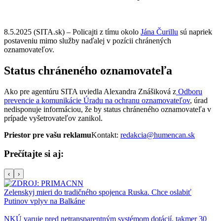
8.5.2025 (SITA.sk) – Policajti z tímu okolo
Jána Čurillu
sú napriek
postaveniu mimo služby naďalej v pozícii chránených
oznamovateľov.
Status chráneného oznamovateľa
Ako pre agentúru SITA uviedla Alexandra Znášiková z
Odboru
prevencie a komunikácie Úradu na ochranu oznamovateľov
, úrad
nedisponuje informáciou, že by status chráneného oznamovateľa v
prípade vyšetrovateľov zanikol.
Priestor pre vašu reklamu
Kontakt:
redakcia@humencan.sk
Prečítajte si aj:
‹
›
Zelenskyj mieri do tradičného spojenca Ruska. Chce oslabiť
Putinov vplyv na Balkáne
NKÚ varuje pred netransparentným systémom dotácií, takmer 30