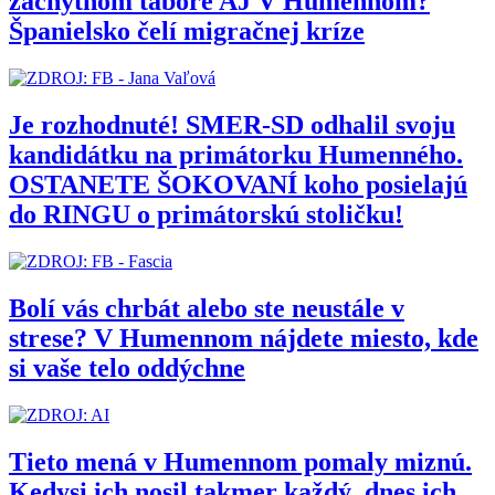
záchytnom tábore AJ V Humennom?
Španielsko čelí migračnej kríze
Je rozhodnuté! SMER-SD odhalil svoju
kandidátku na primátorku Humenného.
OSTANETE ŠOKOVANÍ koho posielajú
do RINGU o primátorskú stoličku!
Bolí vás chrbát alebo ste neustále v
strese? V Humennom nájdete miesto, kde
si vaše telo oddýchne
Tieto mená v Humennom pomaly miznú.
Kedysi ich nosil takmer každý, dnes ich