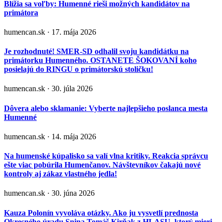
Blížia sa voľby: Humenné rieši možných kandidátov na
primátora
humencan.sk · 17. mája 2026
Je rozhodnuté! SMER-SD odhalil svoju kandidátku na
primátorku Humenného. OSTANETE ŠOKOVANÍ koho
posielajú do RINGU o primátorskú stoličku!
humencan.sk · 30. júla 2026
Dôvera alebo sklamanie: Vyberte najlepšieho poslanca mesta
Humenné
humencan.sk · 14. mája 2026
Na humenské kúpalisko sa valí vlna kritiky. Reakcia správcu
ešte viac pobúrila Humenčanov. Návštevníkov čakajú nové
kontroly aj zákaz vlastného jedla!
humencan.sk · 30. júna 2026
Kauza Polonín vyvoláva otázky. Ako ju vysvetlí prednosta
Okresného úradu Snina Tomáš Kirňak z HLASU, ktorý mieri