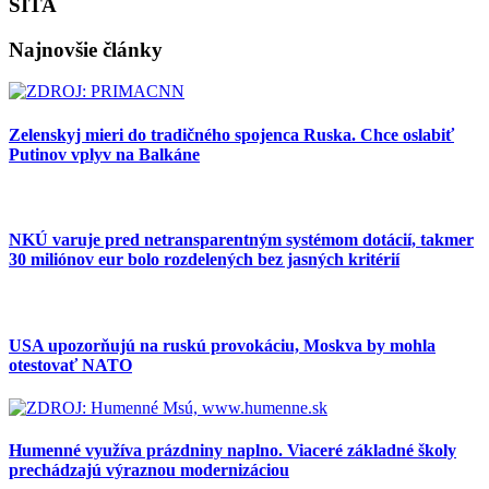
SITA
Najnovšie články
Zelenskyj mieri do tradičného spojenca Ruska. Chce oslabiť
Putinov vplyv na Balkáne
NKÚ varuje pred netransparentným systémom dotácií, takmer
30 miliónov eur bolo rozdelených bez jasných kritérií
USA upozorňujú na ruskú provokáciu, Moskva by mohla
otestovať NATO
Humenné využíva prázdniny naplno. Viaceré základné školy
prechádzajú výraznou modernizáciou