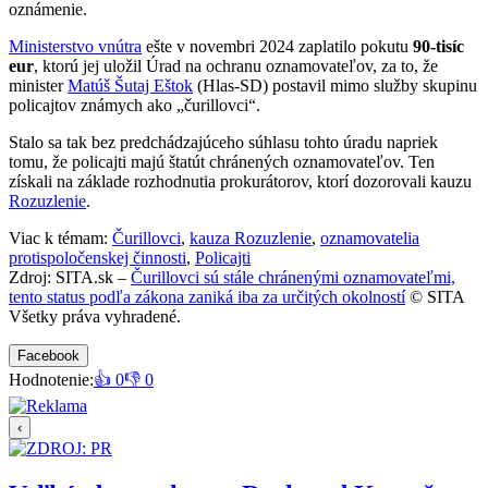
oznámenie.
Ministerstvo vnútra
ešte v novembri 2024 zaplatilo pokutu
90-tisíc
eur
, ktorú jej uložil Úrad na ochranu oznamovateľov, za to, že
minister
Matúš Šutaj Eštok
(Hlas-SD) postavil mimo služby skupinu
policajtov známych ako „čurillovci“.
Stalo sa tak bez predchádzajúceho súhlasu tohto úradu napriek
tomu, že policajti majú štatút chránených oznamovateľov. Ten
získali na základe rozhodnutia prokurátorov, ktorí dozorovali kauzu
Rozuzlenie
.
Viac k témam:
Čurillovci
,
kauza Rozuzlenie
,
oznamovatelia
protispoločenskej činnosti
,
Policajti
Zdroj: SITA.sk –
Čurillovci sú stále chránenými oznamovateľmi,
tento status podľa zákona zaniká iba za určitých okolností
© SITA
Všetky práva vyhradené.
Facebook
Hodnotenie:
👍 0
👎 0
‹