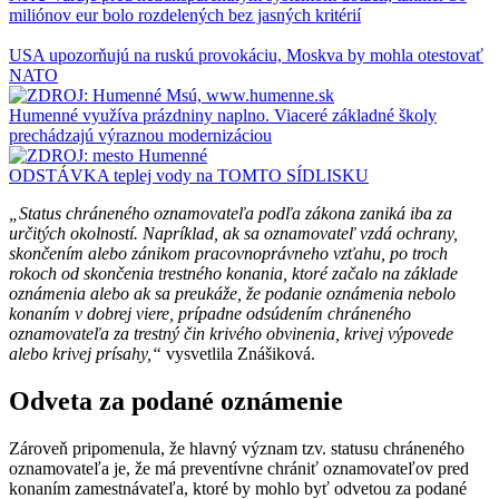
miliónov eur bolo rozdelených bez jasných kritérií
USA upozorňujú na ruskú provokáciu, Moskva by mohla otestovať
NATO
Humenné využíva prázdniny naplno. Viaceré základné školy
prechádzajú výraznou modernizáciou
ODSTÁVKA teplej vody na TOMTO SÍDLISKU
„Status chráneného oznamovateľa podľa zákona zaniká iba za
určitých okolností. Napríklad, ak sa oznamovateľ vzdá ochrany,
skončením alebo zánikom pracovnoprávneho vzťahu, po troch
rokoch od skončenia trestného konania, ktoré začalo na základe
oznámenia alebo ak sa preukáže, že podanie oznámenia nebolo
konaním v dobrej viere, prípadne odsúdením chráneného
oznamovateľa za trestný čin krivého obvinenia, krivej výpovede
alebo krivej prísahy,“
vysvetlila Znášiková.
Odveta za podané oznámenie
Zároveň pripomenula, že hlavný význam tzv. statusu chráneného
oznamovateľa je, že má preventívne chrániť oznamovateľov pred
konaním zamestnávateľa, ktoré by mohlo byť odvetou za podané