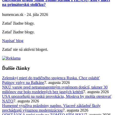
na primátorskú stoličku?
humencan.sk · 24. júla 2026
Zatiaľ žiadne blogy.
Zatiaľ žiadne blogy.
Napísať blog
Zatiaľ nie sú aktívni blogeri.
Ďalšie články
Zelenskyj mieri do tradičného spojenca Ruska. Chce oslabiť
Putinov vplyv na Balkáne
7. augusta 2026
NKÚ varuje pred netransparentným systémom dotácií, takmer 30
miliónov eur bolo rozdelených bez jasných kritérií
7. augusta 2026
USA upozorňujú na ruskú provokáciu, Moskva by mohla otestovať
NATO
7. augusta 2026
Humenné využíva prázdniny naplno. Viaceré základné školy
prechádzajú výraznou modernizáciou
7. augusta 2026
ODSTÁVKA teplej vody na TOMTO SÍDLISKU
7. augusta 2026