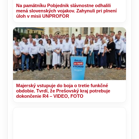
Na pamätníku Pobjednik slávnostne odhalili
mená slovenských vojakov. Zahynuli pri plnení
úloh v misii UNPROFOR
Majerský vstupuje do boja o tretie funkčné
obdobie. Tvrdí, že Prešovský kraj potrebuje
dokončenie R4 – VIDEO, FOTO