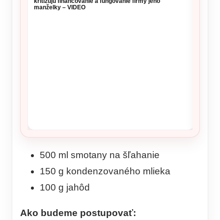
kritizujú financovanie a fungovanie firmy jeho
sloven
manželky – VIDEO
UNPR
500 ml smotany na šľahanie
150 g kondenzovaného mlieka
100 g jahôd
Ako budeme postupovať: