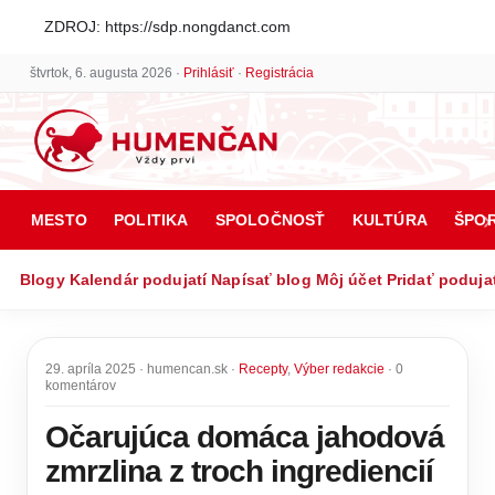
ZDROJ: https://sdp.nongdanct.com
štvrtok, 6. augusta 2026 ·
Prihlásiť
·
Registrácia
MESTO
POLITIKA
SPOLOČNOSŤ
KULTÚRA
ŠPO
Blogy
Kalendár podujatí
Napísať blog
Môj účet
Pridať poduja
29. apríla 2025 · humencan.sk ·
Recepty
,
Výber redakcie
· 0
komentárov
Očarujúca domáca jahodová
zmrzlina z troch ingrediencií