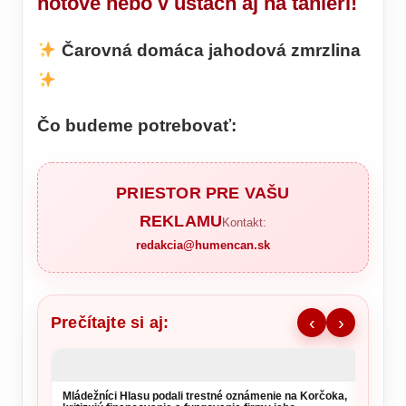
hotové nebo v ústach aj na tanieri!
Čarovná domáca jahodová zmrzlina
Čo budeme potrebovať:
PRIESTOR PRE VAŠU
REKLAMU
Kontakt:
redakcia@humencan.sk
Prečítajte si aj:
‹
›
Mládežníci Hlasu podali trestné oznámenie na Korčoka,
Na pam