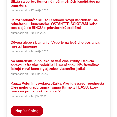
Blížia sa voľby: Humenné rieši možných kandidátov na
primátora
humencan.sk · 17. mája 2026
Je rozhodnuté! SMER-SD odhalil svoju kandidátku na
primátorku Humenného. OSTANETE ŠOKOVANÍ koho
posielajú do RINGU o primátorskú stoličku!
humencan.sk · 30. júla 2026
Dôvera alebo sklamanie: Vyberte najlepšieho poslanca
mesta Humenné
humencan.sk · 14. mája 2026
Na humenské kúpalisko sa valí vlna kritiky. Reakcia
správcu ešte viac pobúrila Humenčanov. Návštevníkov
čakajú nové kontroly aj zákaz vlastného jedla!
humencan.sk · 30. júna 2026
Kauza Polonín vyvoláva otázky. Ako ju vysvetlí prednosta
Okresného úradu Snina Tomáš Kirňak z HLASU, ktorý
mieri na primátorskú stoličku?
humencan.sk · 24. júla 2026
Napísať blog