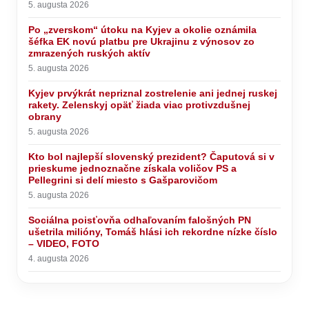
5. augusta 2026
Po „zverskom“ útoku na Kyjev a okolie oznámila
šéfka EK novú platbu pre Ukrajinu z výnosov zo
zmrazených ruských aktív
5. augusta 2026
Kyjev prvýkrát nepriznal zostrelenie ani jednej ruskej
rakety. Zelenskyj opäť žiada viac protivzdušnej
obrany
5. augusta 2026
Kto bol najlepší slovenský prezident? Čaputová si v
prieskume jednoznačne získala voličov PS a
Pellegrini si delí miesto s Gašparovičom
5. augusta 2026
Sociálna poisťovňa odhaľovaním falošných PN
ušetrila milióny, Tomáš hlási ich rekordne nízke číslo
– VIDEO, FOTO
4. augusta 2026