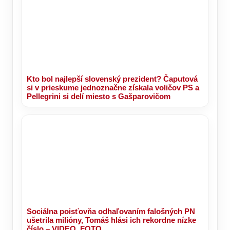
Kto bol najlepší slovenský prezident? Čaputová
si v prieskume jednoznačne získala voličov PS a
Pellegrini si delí miesto s Gašparovičom
Sociálna poisťovňa odhaľovaním falošných PN
ušetrila milióny, Tomáš hlási ich rekordne nízke
číslo – VIDEO, FOTO