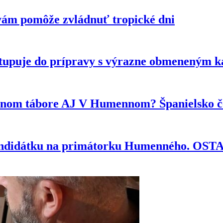
vám pomôže zvládnuť tropické dni
tupuje do prípravy s výrazne obmeneným 
ytnom tábore AJ V Humennom? Španielsko če
kandidátku na primátorku Humenného. OS