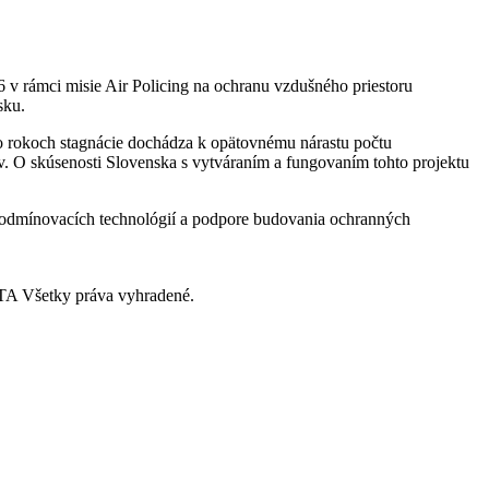
16 v rámci misie Air Policing na ochranu vzdušného priestoru
sku.
po rokoch stagnácie dochádza k opätovnému nárastu počtu
v. O skúsenosti Slovenska s vytváraním a fungovaním tohto projektu
ní odmínovacích technológií a podpore budovania ochranných
A Všetky práva vyhradené.