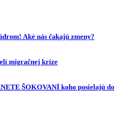
kádrom! Aké nás čakajú zmeny?
lí migračnej kríze
TANETE ŠOKOVANÍ koho posielajú do