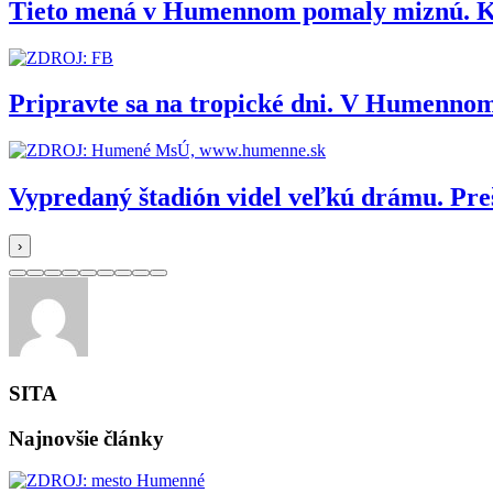
Tieto mená v Humennom pomaly miznú. Kedy
Pripravte sa na tropické dni. V Humennom
Vypredaný štadión videl veľkú drámu. Pr
›
SITA
Najnovšie články