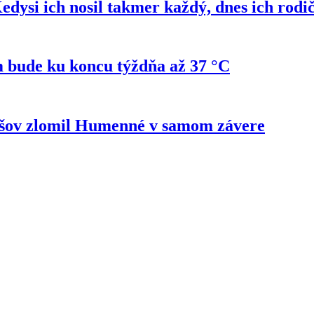
si ich nosil takmer každý, dnes ich rodi
 bude ku koncu týždňa až 37 °C
ešov zlomil Humenné v samom závere