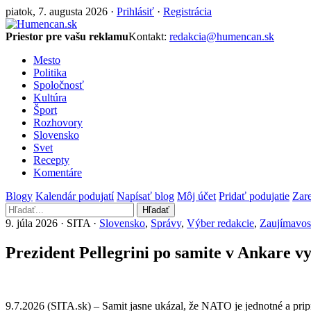
piatok, 7. augusta 2026 ·
Prihlásiť
·
Registrácia
Priestor pre vašu reklamu
Kontakt:
redakcia@humencan.sk
Mesto
Politika
Spoločnosť
Kultúra
Šport
Rozhovory
Slovensko
Svet
Recepty
Komentáre
Blogy
Kalendár podujatí
Napísať blog
Môj účet
Pridať podujatie
Zare
Hľadať
9. júla 2026 · SITA ·
Slovensko
,
Správy
,
Výber redakcie
,
Zaujímavos
Prezident Pellegrini po samite v Ankare 
9.7.2026 (SITA.sk) – Samit jasne ukázal, že NATO je jednotné a pri