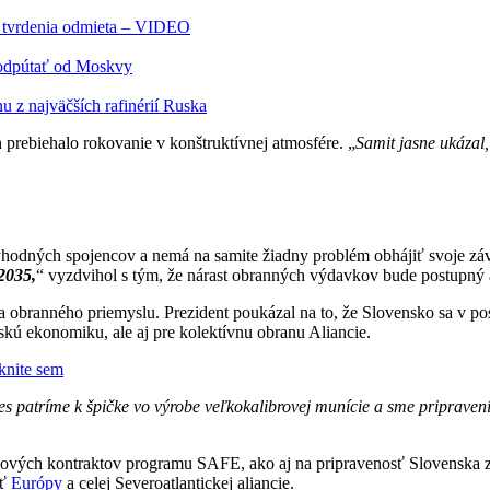
ra tvrdenia odmieta – VIDEO
e odpútať od Moskvy
u z najväčších rafinérií Ruska
prebiehalo rokovanie v konštruktívnej atmosfére. „
Samit jasne ukázal
yhodných spojencov a nemá na samite žiadny problém obhájiť svoje zá
2035,
“ vyzdvihol s tým, že nárast obranných výdavkov bude postupný a 
ranného priemyslu. Prezident poukázal na to, že Slovensko sa v pos
skú ekonomiku, ale aj pre kolektívnu obranu Aliancie.
iknite sem
 patríme k špičke vo výrobe veľkokalibrovej munície a sme pripravení 
cových kontraktov programu SAFE, ako aj na pripravenosť Slovenska zd
sť
Európy
a celej Severoatlantickej aliancie.