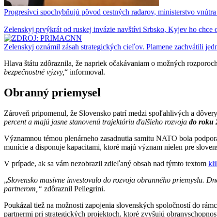
Progresívci spochybňujú pôvod cestných radarov, ministerstvo vnút
Zelenskyj prvýkrát od ruskej invázie navštívi Srbsko, Kyjev ho chc
Zelenskyj oznámil zásah strategických cieľov. Plamene zachvátili jedn
Hlava štátu zdôraznila, že napriek očakávaniam o možných rozporoch 
bezpečnostné výzvy,
“ informoval.
Obranný priemysel
Zároveň pripomenul, že Slovensko patrí medzi spoľahlivých a dôver
percent a majú jasne stanovenú trajektóriu ďalšieho rozvoja
do roku 
Významnou témou plenárneho zasadnutia samitu NATO bola podpora ob
munície a disponuje kapacitami, ktoré majú význam nielen pre sloven
V prípade, ak sa vám nezobrazil zdieľaný obsah nad týmto textom
kl
„
Slovensko masívne investovalo do rozvoja obranného priemyslu. Dnes
partnerom,“
zdôraznil Pellegrini.
Poukázal tiež na možnosti zapojenia slovenských spoločností do rám
partnermi pri strategických projektoch, ktoré zvyšujú obranyschopno