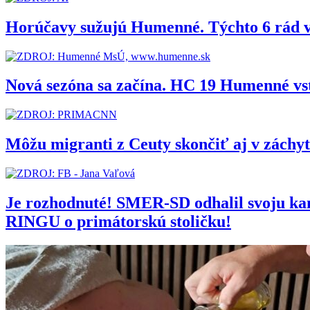
Horúčavy sužujú Humenné. Týchto 6 rád 
Nová sezóna sa začína. HC 19 Humenné vs
Môžu migranti z Ceuty skončiť aj v zách
Je rozhodnuté! SMER-SD odhalil svoju 
RINGU o primátorskú stoličku!