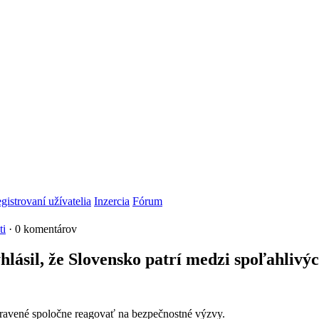
gistrovaní užívatelia
Inzercia
Fórum
ti
· 0 komentárov
vyhlásil, že Slovensko patrí medzi spoľahl
pravené spoločne reagovať na bezpečnostné výzvy.