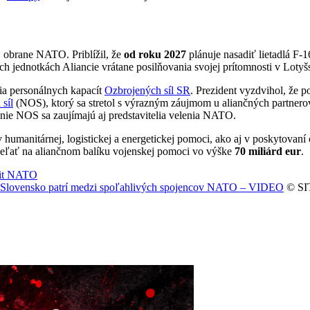
j obrane NATO. Priblížil, že
od roku 2027
plánuje nasadiť lietadlá F-
 jednotkách Aliancie vrátane posilňovania svojej prítomnosti v Lotyš
ia personálnych kapacít
Ozbrojených síl SR
. Prezident vyzdvihol, že 
síl
(NOS), ktorý sa stretol s výrazným záujmom u aliančných partnero
anie NOS sa zaujímajú aj predstavitelia velenia NATO.
 humanitárnej, logistickej a energetickej pomoci, ako aj v poskytova
dieľať na aliančnom balíku vojenskej pomoci vo výške
70 miliárd eur
.
it NATO
, že Slovensko patrí medzi spoľahlivých spojencov NATO – VIDEO
© SIT