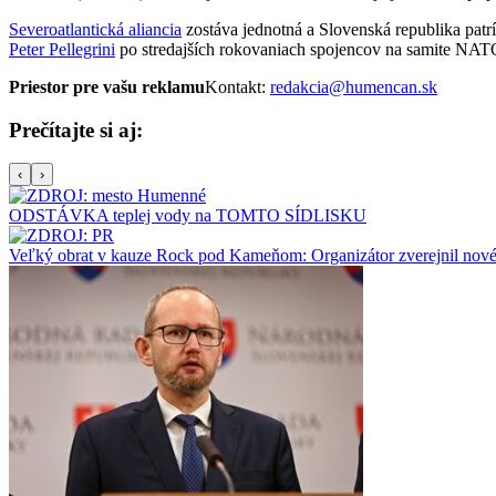
Severoatlantická aliancia
zostáva jednotná a Slovenská republika patrí
Peter Pellegrini
po stredajších rokovaniach spojencov na samite NATO
Priestor pre vašu reklamu
Kontakt:
redakcia@humencan.sk
Prečítajte si aj:
‹
›
ODSTÁVKA teplej vody na TOMTO SÍDLISKU
Veľký obrat v kauze Rock pod Kameňom: Organizátor zverejnil nové s