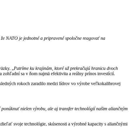
, že NATO je jednotné a pripravené spoločne reagovať na
väzky. „
Patríme ku krajinám, ktoré už prekračujú hranicu dvoch
zohľadní sa v ňom najmä efektivita a reálny prínos investícií.
ledných rokoch zaradilo medzi lídrov vo výrobe veľkokalibrovej
ponúknuť nielen výrobu, ale aj transfer technológií našim aliančným
ieľať svoje technológie, skúsenosti a výrobné kapacity s aliančnými