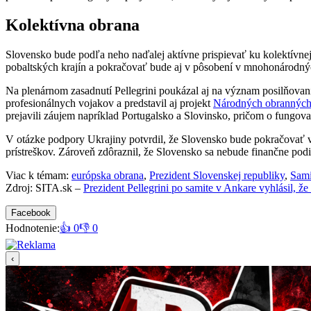
Kolektívna obrana
Slovensko bude podľa neho naďalej aktívne prispievať ku kolektívne
pobaltských krajín a pokračovať bude aj v pôsobení v mnohonárodných
Na plenárnom zasadnutí Pellegrini poukázal aj na význam posilňovan
profesionálnych vojakov a predstavil aj projekt
Národných obranných 
prejavili záujem napríklad Portugalsko a Slovinsko, pričom o fungov
V otázke podpory Ukrajiny potvrdil, že Slovensko bude pokračovať v
prístreškov. Zároveň zdôraznil, že Slovensko sa nebude finančne po
Viac k témam:
európska obrana
,
Prezident Slovenskej republiky
,
Sam
Zdroj: SITA.sk –
Prezident Pellegrini po samite v Ankare vyhlásil
Facebook
Hodnotenie:
👍 0
👎 0
‹