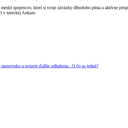
 medzi spojencov, ktorí si svoje záväzky dlhodobo plnia a aktívne pris
 v tureckej Ankare.
tanovisko a avizuje ďalšie odhalenia.. O čo sa jedná?