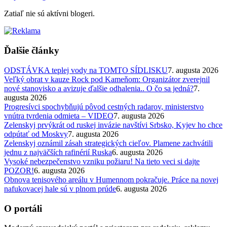
Zatiaľ nie sú aktívni blogeri.
Ďalšie články
ODSTÁVKA teplej vody na TOMTO SÍDLISKU
7. augusta 2026
Veľký obrat v kauze Rock pod Kameňom: Organizátor zverejnil
nové stanovisko a avizuje ďalšie odhalenia.. O čo sa jedná?
7.
augusta 2026
Progresívci spochybňujú pôvod cestných radarov, ministerstvo
vnútra tvrdenia odmieta – VIDEO
7. augusta 2026
Zelenskyj prvýkrát od ruskej invázie navštívi Srbsko, Kyjev ho chce
odpútať od Moskvy
7. augusta 2026
Zelenskyj oznámil zásah strategických cieľov. Plamene zachvátili
jednu z najväčších rafinérií Ruska
6. augusta 2026
Vysoké nebezpečenstvo vzniku požiaru! Na tieto veci si dajte
POZOR!
6. augusta 2026
Obnova tenisového areálu v Humennom pokračuje. Práce na novej
nafukovacej hale sú v plnom prúde
6. augusta 2026
O portáli