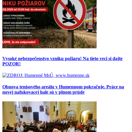
Vysoké nebezpečenstvo vzniku požiaru! Na tieto veci si dajte
POZOR!
Obnova tenisového areálu v Humennom pokračuje. Práce na
novej nafukovacej hale sú v plnom prúde