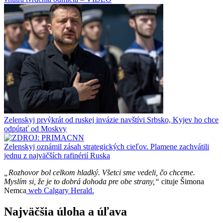
Zelenskyj prvýkrát od ruskej invázie navštívi Srbsko, Kyjev ho chce
odpútať od Moskvy
Zelenskyj oznámil zásah strategických cieľov. Plamene zachvátili
jednu z najväčších rafinérií Ruska
„Rozhovor bol celkom hladký. Všetci sme vedeli, čo chceme.
Myslím si, že je to dobrá dohoda pre obe strany,“
cituje Šimona
Nemca
web Calgary Herald.
Najväčšia úloha a úľava