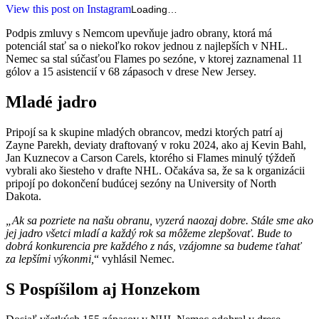
View this post on Instagram
Loading…
Podpis zmluvy s Nemcom upevňuje jadro obrany, ktorá má
potenciál stať sa o niekoľko rokov jednou z najlepších v NHL.
Nemec sa stal súčasťou Flames po sezóne, v ktorej zaznamenal 11
gólov a 15 asistencií v 68 zápasoch v drese New Jersey.
Mladé jadro
Pripojí sa k skupine mladých obrancov, medzi ktorých patrí aj
Zayne Parekh, deviaty draftovaný v roku 2024, ako aj Kevin Bahl,
Jan Kuznecov a Carson Carels, ktorého si Flames minulý týždeň
vybrali ako šiesteho v drafte NHL. Očakáva sa, že sa k organizácii
pripojí po dokončení budúcej sezóny na University of North
Dakota.
„Ak sa pozriete na našu obranu, vyzerá naozaj dobre. Stále sme ako
jej jadro všetci mladí a každý rok sa môžeme zlepšovať. Bude to
dobrá konkurencia pre každého z nás, vzájomne sa budeme ťahať
za lepšími výkonmi,
“ vyhlásil Nemec.
S Pospíšilom aj Honzekom