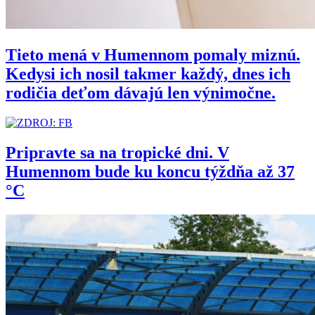
Tieto mená v Humennom pomaly miznú.
Kedysi ich nosil takmer každý, dnes ich
rodičia deťom dávajú len výnimočne.
Pripravte sa na tropické dni. V
Humennom bude ku koncu týždňa až 37
°C