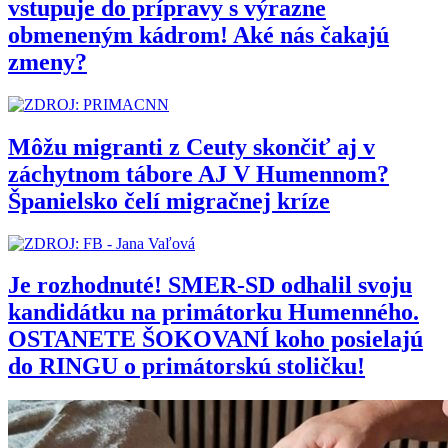
vstupuje do prípravy s výrazne
obmeneným kádrom! Aké nás čakajú
zmeny?
Môžu migranti z Ceuty skončiť aj v
záchytnom tábore AJ V Humennom?
Španielsko čelí migračnej kríze
Je rozhodnuté! SMER-SD odhalil svoju
kandidátku na primátorku Humenného.
OSTANETE ŠOKOVANÍ koho posielajú
do RINGU o primátorskú stoličku!