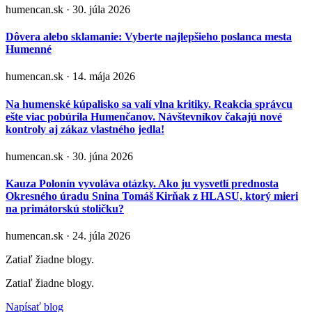
humencan.sk · 30. júla 2026
Dôvera alebo sklamanie: Vyberte najlepšieho poslanca mesta
Humenné
humencan.sk · 14. mája 2026
Na humenské kúpalisko sa valí vlna kritiky. Reakcia správcu
ešte viac pobúrila Humenčanov. Návštevníkov čakajú nové
kontroly aj zákaz vlastného jedla!
humencan.sk · 30. júna 2026
Kauza Polonín vyvoláva otázky. Ako ju vysvetlí prednosta
Okresného úradu Snina Tomáš Kirňak z HLASU, ktorý mieri
na primátorskú stoličku?
humencan.sk · 24. júla 2026
Zatiaľ žiadne blogy.
Zatiaľ žiadne blogy.
Napísať blog