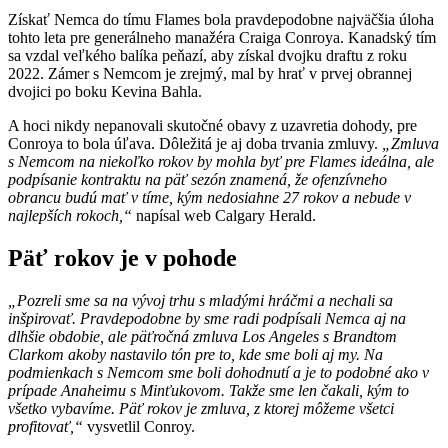
Získať Nemca do tímu Flames bola pravdepodobne najväčšia úloha
tohto leta pre generálneho manažéra Craiga Conroya. Kanadský tím
sa vzdal veľkého balíka peňazí, aby získal dvojku draftu z roku
2022. Zámer s Nemcom je zrejmý, mal by hrať v prvej obrannej
dvojici po boku Kevina Bahla.
A hoci nikdy nepanovali skutočné obavy z uzavretia dohody, pre
Conroya to bola úľava. Dôležitá je aj doba trvania zmluvy.
„Zmluva
s Nemcom na niekoľko rokov by mohla byť pre Flames ideálna, ale
podpísanie kontraktu na päť sezón znamená, že ofenzívneho
obrancu budú mať v tíme, kým nedosiahne 27 rokov a nebude v
najlepších rokoch,“
napísal web Calgary Herald.
Päť rokov je v pohode
„Pozreli sme sa na vývoj trhu s mladými hráčmi a nechali sa
inšpirovať. Pravdepodobne by sme radi podpísali Nemca aj na
dlhšie obdobie, ale päťročná zmluva Los Angeles s Brandtom
Clarkom akoby nastavilo tón pre to, kde sme boli aj my. Na
podmienkach s Nemcom sme boli dohodnutí a je to podobné ako v
prípade Anaheimu s Minťukovom. Takže sme len čakali, kým to
všetko vybavíme. Päť rokov je zmluva, z ktorej môžeme všetci
profitovať,“
vysvetlil Conroy.