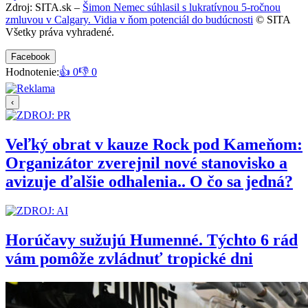
Zdroj: SITA.sk –
Šimon Nemec súhlasil s lukratívnou 5-ročnou
zmluvou v Calgary. Vidia v ňom potenciál do budúcnosti
© SITA
Všetky práva vyhradené.
Facebook
Hodnotenie:
👍 0
👎 0
‹
Veľký obrat v kauze Rock pod Kameňom:
Organizátor zverejnil nové stanovisko a
avizuje ďalšie odhalenia.. O čo sa jedná?
Horúčavy sužujú Humenné. Týchto 6 rád
vám pomôže zvládnuť tropické dni