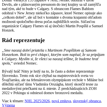
Dosiaľ všetkých 155 zápasov v NHL Nemec odohral v drese
Devils, ale s plánovaným presunom do inej krajiny sa už zamýšľa
nad tým, aké to bude v Calgary. S obrancom Flames Bahlom
odohral v New Jersey niekoľko zápasov, ktoré Nemec opisuje ako
„celkom dobré“, ale už bol v kontakte s dvoma krajanmi ohľadom
možnosti spoločného dresu počas najbližších sezón. Súčasťou
organizácie Calgary Flames sú aj útočníci Martin Pospíšil a Samuel
Honzek.
Rád reprezentuje
„Sme naozaj dobrí priatelia s Martinom Pospíšilom aj Samom
Honzekom. Boli to prví chlapci, ktorým som napísal, že sa pripájam
k Calgary. Myslím si, že všetci sa naozaj tešíme, že budeme hrať
spolu,
“ uviedol Nemec.
Bývalý hráč Nitry je hrdý na to, že často a dobre reprezentuje
Slovensko. Tento rok síce chýbal na majstrovstvách sveta vo
Švajčiarsku, ale na februárovom olympijskom vrchole v Miláne bol
dôležitá súčasť tímu Vladimíra Országha, ktorý skončil tesne za
medailovými priečkami na 4. mieste. Z predchádzajúcich ZOH
2022 v Pekingu si odniesol domov bronzovú medailu.
Viac k témam:
NHL 2025/2026
,
nová zmluva
,
slovenský obranca
,
Výmena