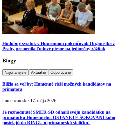
Hudobný sviatok v Humennom pokračoval: Organistka z
Prahy premenila ľudové piesne na jedinečný zážitok
Blogy
Najčítanejšie
Aktuálne
Odporúčané
Blížia sa voľby: Humenné rieši možných kandidátov na
primátora
humencan.sk · 17. mája 2026
Je rozhodnuté! SMER-SD odhalil svoju kandidátku na
primátorku Humenného. OSTANETE ŠOKOVANÍ koho
posielajú do RINGU o primátorskú stoličku!