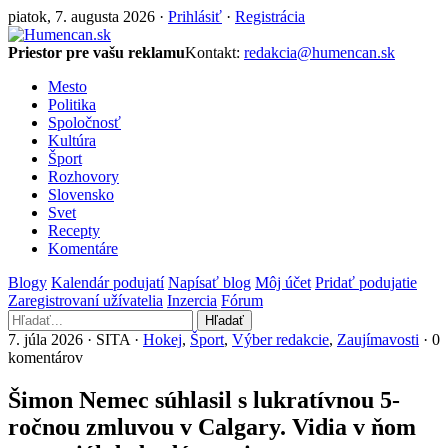
piatok, 7. augusta 2026 ·
Prihlásiť
·
Registrácia
Priestor pre vašu reklamu
Kontakt:
redakcia@humencan.sk
Mesto
Politika
Spoločnosť
Kultúra
Šport
Rozhovory
Slovensko
Svet
Recepty
Komentáre
Blogy
Kalendár podujatí
Napísať blog
Môj účet
Pridať podujatie
Zaregistrovaní užívatelia
Inzercia
Fórum
Hľadať
7. júla 2026 · SITA ·
Hokej
,
Šport
,
Výber redakcie
,
Zaujímavosti
· 0
komentárov
Šimon Nemec súhlasil s lukratívnou 5-
ročnou zmluvou v Calgary. Vidia v ňom