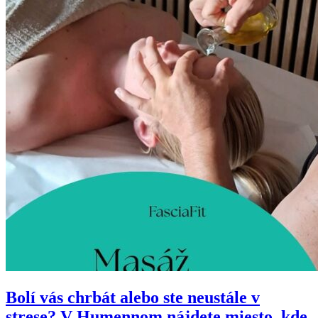
Bolí vás chrbát alebo ste neustále v
strese? V Humennom nájdete miesto, kde