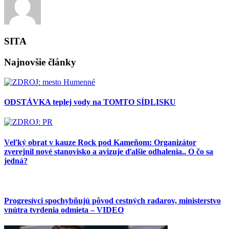
SITA
Najnovšie články
ODSTÁVKA teplej vody na TOMTO SÍDLISKU
Veľký obrat v kauze Rock pod Kameňom: Organizátor
zverejnil nové stanovisko a avizuje ďalšie odhalenia.. O čo sa
jedná?
Progresívci spochybňujú pôvod cestných radarov, ministerstvo
vnútra tvrdenia odmieta – VIDEO