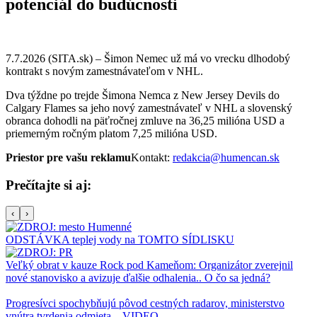
potenciál do budúcnosti
7.7.2026 (SITA.sk) – Šimon Nemec už má vo vrecku dlhodobý
kontrakt s novým zamestnávateľom v NHL.
Dva týždne po trejde Šimona Nemca z New Jersey Devils do
Calgary Flames sa jeho nový zamestnávateľ v NHL a slovenský
obranca dohodli na päťročnej zmluve na 36,25 milióna USD a
priemerným ročným platom 7,25 milióna USD.
Priestor pre vašu reklamu
Kontakt:
redakcia@humencan.sk
Prečítajte si aj:
‹
›
ODSTÁVKA teplej vody na TOMTO SÍDLISKU
Veľký obrat v kauze Rock pod Kameňom: Organizátor zverejnil
nové stanovisko a avizuje ďalšie odhalenia.. O čo sa jedná?
Progresívci spochybňujú pôvod cestných radarov, ministerstvo
vnútra tvrdenia odmieta – VIDEO