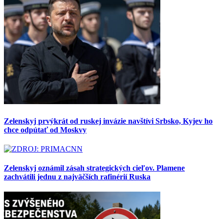
Zelenskyj prvýkrát od ruskej invázie navštívi Srbsko, Kyjev ho
chce odpútať od Moskvy
Zelenskyj oznámil zásah strategických cieľov. Plamene
zachvátili jednu z najväčších rafinérií Ruska