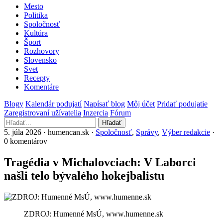
Mesto
Politika
Spoločnosť
Kultúra
Šport
Rozhovory
Slovensko
Svet
Recepty
Komentáre
Blogy
Kalendár podujatí
Napísať blog
Môj účet
Pridať podujatie
Zaregistrovaní užívatelia
Inzercia
Fórum
Hľadať
5. júla 2026 · humencan.sk ·
Spoločnosť
,
Správy
,
Výber redakcie
·
0 komentárov
Tragédia v Michalovciach: V Laborci
našli telo bývalého hokejbalistu
ZDROJ: Humenné MsÚ, www.humenne.sk