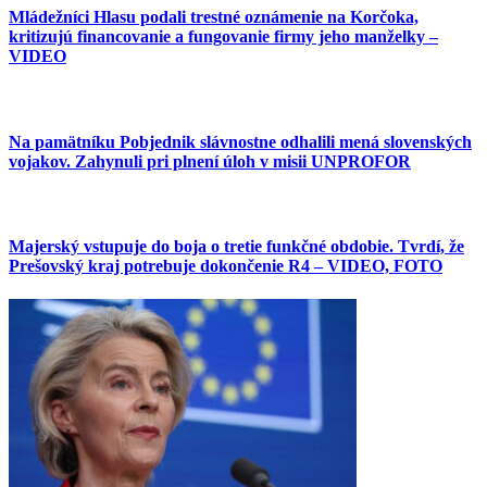
Mládežníci Hlasu podali trestné oznámenie na Korčoka,
kritizujú financovanie a fungovanie firmy jeho manželky –
VIDEO
Na pamätníku Pobjednik slávnostne odhalili mená slovenských
vojakov. Zahynuli pri plnení úloh v misii UNPROFOR
Majerský vstupuje do boja o tretie funkčné obdobie. Tvrdí, že
Prešovský kraj potrebuje dokončenie R4 – VIDEO, FOTO