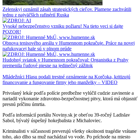
Zelenskyj oznámil zásah strategických cieľov. Plamene zachvátili
jednu z najväčších rafinérií Ruska
Vysoké nebezpečenstvo vzniku požiaru! Na tieto veci si dajte
POZOR!
Obnova tenisového areálu v Humennom pokračuje. Práce na novej
nafukovacej hale sú v plnom prúde
Hudobný sviatok v Humennom pokračoval: Organistka z Prahy
premenila ľudové piesne na jedinečný zážitok
Mládežníci Hlasu podali trestné oznámenie na Korčoka, kritizujú
financovanie a fungovanie firmy jeho manželky – VIDEO
Privolaný lekár podľa polície predbežne vylúčil cudzie zavinenie a
nariadil vykonanie zdravotno-bezpečnostnej pitvy, ktorá má objasniť
presnú príčinu úmrtia.
Podľa informácií portálu Noviny.sk je obeťou 39-ročný Ladislav
Sabol, bývalý úspešný hokejbalista z Michaloviec.
Kriminalisti v súčasnosti preverujú všetky okolnosti tragédie vrátane
toho, ako dlho sa muž nachádzal vo vode. Po príchode na miesto