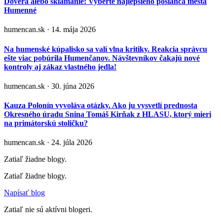
Dôvera alebo sklamanie: Vyberte najlepšieho poslanca mesta
Humenné
humencan.sk · 14. mája 2026
Na humenské kúpalisko sa valí vlna kritiky. Reakcia správcu
ešte viac pobúrila Humenčanov. Návštevníkov čakajú nové
kontroly aj zákaz vlastného jedla!
humencan.sk · 30. júna 2026
Kauza Polonín vyvoláva otázky. Ako ju vysvetlí prednosta
Okresného úradu Snina Tomáš Kirňak z HLASU, ktorý mieri
na primátorskú stoličku?
humencan.sk · 24. júla 2026
Zatiaľ žiadne blogy.
Zatiaľ žiadne blogy.
Napísať blog
Zatiaľ nie sú aktívni blogeri.