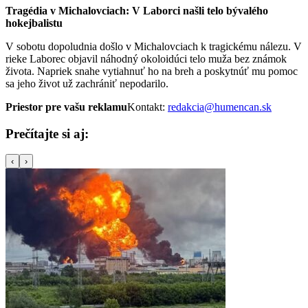
Tragédia v Michalovciach: V Laborci našli telo bývalého
hokejbalistu
V sobotu dopoludnia došlo v Michalovciach k tragickému nálezu. V
rieke Laborec objavil náhodný okoloidúci telo muža bez známok
života. Napriek snahe vytiahnuť ho na breh a poskytnúť mu pomoc
sa jeho život už zachrániť nepodarilo.
Priestor pre vašu reklamu
Kontakt:
redakcia@humencan.sk
Prečítajte si aj:
‹
›