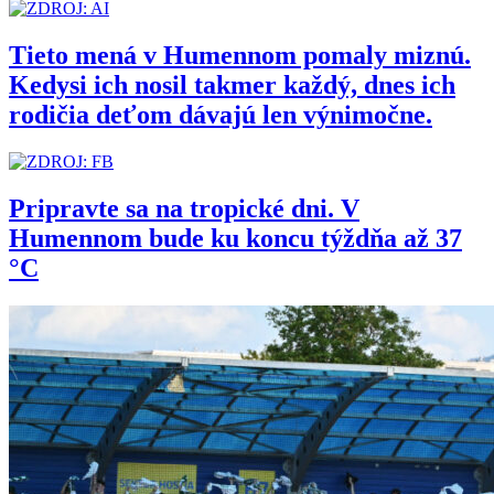
Tieto mená v Humennom pomaly miznú.
Kedysi ich nosil takmer každý, dnes ich
rodičia deťom dávajú len výnimočne.
Pripravte sa na tropické dni. V
Humennom bude ku koncu týždňa až 37
°C