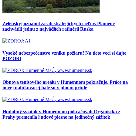
Zelenskyj oznámil zásah strategických cieľov. Plamene
zachvátili jednu z najväčších rafinérií Ruska
Vysoké nebezpečenstvo vzniku požiaru! Na tieto veci si dajte
POZOR!
Obnova tenisového areálu v Humennom pokračuje. Práce na
novej nafukovacej hale sú v plnom prúde
Hudobný sviatok v Humennom pokračoval: Organistka z
Prahy premenila ľudové piesne na jedinečný zážitok