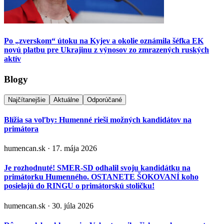
Po „zverskom“ útoku na Kyjev a okolie oznámila šéfka EK
novú platbu pre Ukrajinu z výnosov zo zmrazených ruských
aktív
Blogy
Najčítanejšie
Aktuálne
Odporúčané
Blížia sa voľby: Humenné rieši možných kandidátov na
primátora
humencan.sk · 17. mája 2026
Je rozhodnuté! SMER-SD odhalil svoju kandidátku na
primátorku Humenného. OSTANETE ŠOKOVANÍ koho
posielajú do RINGU o primátorskú stoličku!
humencan.sk · 30. júla 2026