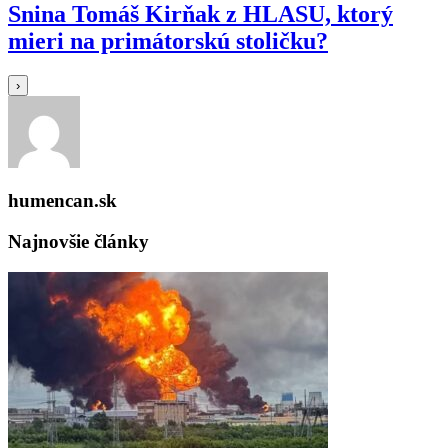
Snina Tomáš Kirňak z HLASU, ktorý
mieri na primátorskú stoličku?
›
humencan.sk
Najnovšie články