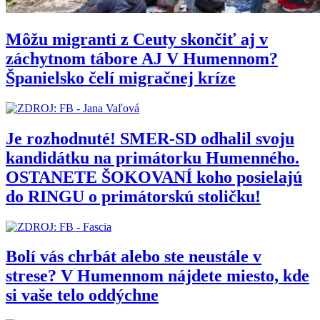
Môžu migranti z Ceuty skončiť aj v
záchytnom tábore AJ V Humennom?
Španielsko čelí migračnej kríze
Je rozhodnuté! SMER-SD odhalil svoju
kandidátku na primátorku Humenného.
OSTANETE ŠOKOVANÍ koho posielajú
do RINGU o primátorskú stoličku!
Bolí vás chrbát alebo ste neustále v
strese? V Humennom nájdete miesto, kde
si vaše telo oddýchne