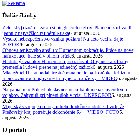
Ďalšie články
Zelenskyj oznámil zásah strategických cieľov. Plamene zachvátili
jednu z najväčších rafinérií Ruska
6. augusta 2026
Vysoké nebezpečenstvo vzniku požiaru! Na tieto veci si dajte
POZOR!
6. augusta 2026
Obnova tenisového areálu v Humennom pokračuje. Práce na novej
nafukovacej hale sú v plnom prúde
6. augusta 2026
Hudobný sviatok v Humennom pokračoval: Organistka z Prahy
premenila ľudové piesne na jedinečný zážitok
6. augusta 2026
Mládežníci Hlasu podali trestné oznámenie na Korčoka, kritizujú
financovanie a fungovanie firmy jeho manželky – VIDEO
6. augusta
2026
Na pamätníku Pobjednik slávnostne odhalili mená slovenských
vojakov. Zahynuli pri plnení úloh v misii UNPROFOR
6. augusta
2026
Majerský vstupuje do boja o tretie funkčné obdobie. Tvrdí, že
Prešovský kraj potrebuje dokončenie R4 – VIDEO, FOTO
5.
augusta 2026
O portáli