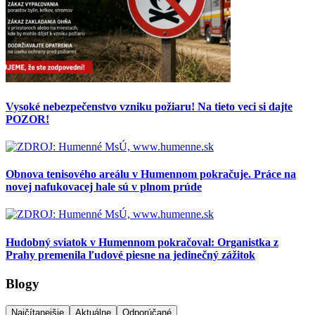
Vysoké nebezpečenstvo vzniku požiaru! Na tieto veci si dajte
POZOR!
Obnova tenisového areálu v Humennom pokračuje. Práce na
novej nafukovacej hale sú v plnom prúde
Hudobný sviatok v Humennom pokračoval: Organistka z
Prahy premenila ľudové piesne na jedinečný zážitok
Blogy
Najčítanejšie
Aktuálne
Odporúčané