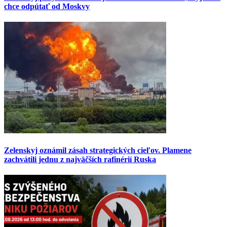
chce odpútať od Moskvy
Zelenskyj oznámil zásah strategických cieľov. Plamene
zachvátili jednu z najväčších rafinérií Ruska