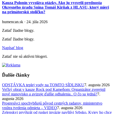
Kauza Polonín vyvoláva otázky. Ako ju vysvetlí prednosta
Okresného úradu Snina Tomáš Kirňak z HLASU, ktorý mieri
na primátorskú stoličku?
humencan.sk · 24. júla 2026
Zatiaľ žiadne blogy.
Zatiaľ žiadne blogy.
Napísať blog
Zatiaľ nie sú aktívni blogeri.
Ďalšie články
ODSTÁVKA teplej vody na TOMTO SÍDLISKU
7. augusta 2026
Veľký obrat v kauze Rock pod Kameňom: Organizátor zverejnil
nové stanovisko a avizuje ďalšie odhalenia.. O čo sa jedná?
7.
augusta 2026
Progresívci spochybňujú pôvod cestných radarov, ministerstvo
vnútra tvrdenia odmieta – VIDEO
7. augusta 2026
Zelenskyj prvýkrát od ruskej invázie navštívi Srbsko, Kyjev ho chce