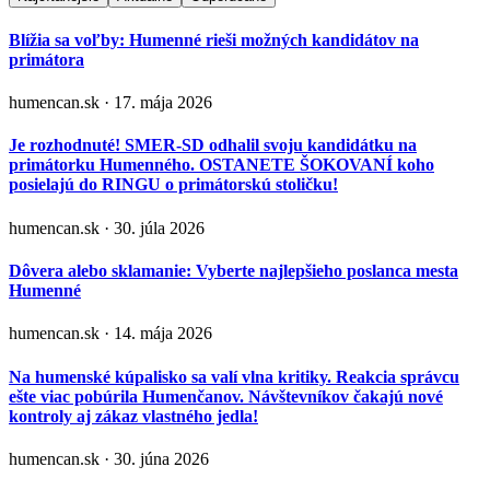
Blížia sa voľby: Humenné rieši možných kandidátov na
primátora
humencan.sk · 17. mája 2026
Je rozhodnuté! SMER-SD odhalil svoju kandidátku na
primátorku Humenného. OSTANETE ŠOKOVANÍ koho
posielajú do RINGU o primátorskú stoličku!
humencan.sk · 30. júla 2026
Dôvera alebo sklamanie: Vyberte najlepšieho poslanca mesta
Humenné
humencan.sk · 14. mája 2026
Na humenské kúpalisko sa valí vlna kritiky. Reakcia správcu
ešte viac pobúrila Humenčanov. Návštevníkov čakajú nové
kontroly aj zákaz vlastného jedla!
humencan.sk · 30. júna 2026