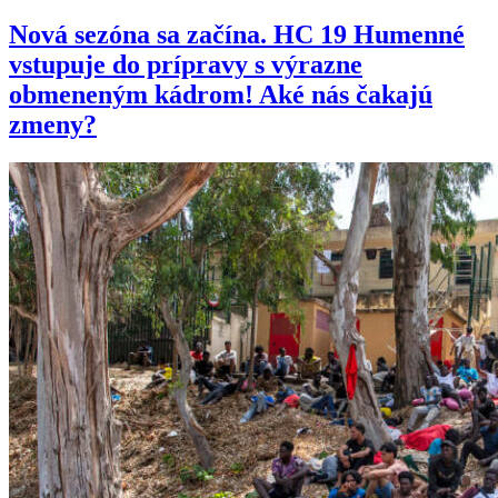
Nová sezóna sa začína. HC 19 Humenné
vstupuje do prípravy s výrazne
obmeneným kádrom! Aké nás čakajú
zmeny?