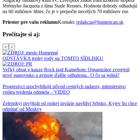
Anglický futbalový klub FC Liverpool získal francúzskeho stopéra
Jérémyho Jacqueta z tímu Stade Rennes. Hodnotu dohody odhadujú
na 60 miliónov libier, čo je v prepočte necelých 70 miliónov eur.
Priestor pre vašu reklamu
Kontakt:
redakcia@humencan.sk
Prečítajte si aj:
‹
›
ODSTÁVKA teplej vody na TOMTO SÍDLISKU
Veľký obrat v kauze Rock pod Kameňom: Organizátor zverejnil
nové stanovisko a avizuje ďalšie odhalenia.. O čo sa jedná?
Progresívci spochybňujú pôvod cestných radarov, ministerstvo
vnútra tvrdenia odmieta – VIDEO
Zelenskyj prvýkrát od ruskej invázie navštívi Srbsko, Kyjev ho chce
odpútať od Moskvy