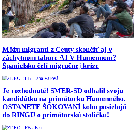
Môžu migranti z Ceuty skončiť aj v
záchytnom tábore AJ V Humennom?
Španielsko čelí migračnej kríze
Je rozhodnuté! SMER-SD odhalil svoju
kandidátku na primátorku Humenného.
OSTANETE ŠOKOVANÍ koho posielajú
do RINGU o primátorskú stoličku!