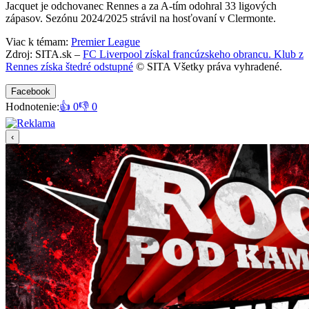
Jacquet je odchovanec Rennes a za A-tím odohral 33 ligových
zápasov. Sezónu 2024/2025 strávil na hosťovaní v Clermonte.
Viac k témam:
Premier League
Zdroj: SITA.sk –
FC Liverpool získal francúzskeho obrancu. Klub z
Rennes získa štedré odstupné
© SITA Všetky práva vyhradené.
Facebook
Hodnotenie:
👍 0
👎 0
‹