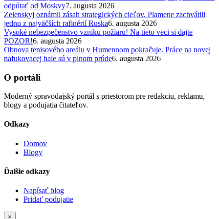
odpútať od Moskvy
7. augusta 2026
Zelenskyj oznámil zásah strategických cieľov. Plamene zachvátili
jednu z najväčších rafinérií Ruska
6. augusta 2026
Vysoké nebezpečenstvo vzniku požiaru! Na tieto veci si dajte
POZOR!
6. augusta 2026
Obnova tenisového areálu v Humennom pokračuje. Práce na novej
nafukovacej hale sú v plnom prúde
6. augusta 2026
O portáli
Moderný spravodajský portál s priestorom pre redakciu, reklamu,
blogy a podujatia čitateľov.
Odkazy
Domov
Blogy
Ďalšie odkazy
Napísať blog
Pridať podujatie
×