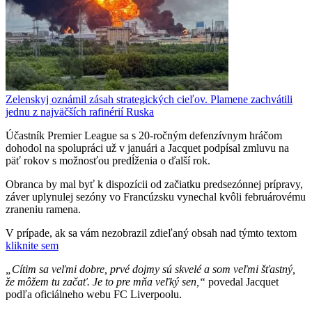
Zelenskyj oznámil zásah strategických cieľov. Plamene zachvátili
jednu z najväčších rafinérií Ruska
Účastník Premier League sa s 20-ročným defenzívnym hráčom
dohodol na spolupráci už v januári a Jacquet podpísal zmluvu na
päť rokov s možnosťou predĺženia o ďalší rok.
Obranca by mal byť k dispozícii od začiatku predsezónnej prípravy,
záver uplynulej sezóny vo Francúzsku vynechal kvôli februárovému
zraneniu ramena.
V prípade, ak sa vám nezobrazil zdieľaný obsah nad týmto textom
kliknite sem
„Cítim sa veľmi dobre, prvé dojmy sú skvelé a som veľmi šťastný,
že môžem tu začať. Je to pre mňa veľký sen,“
povedal Jacquet
podľa oficiálneho webu FC Liverpoolu.