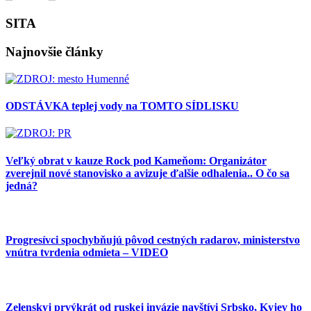
SITA
Najnovšie články
ODSTÁVKA teplej vody na TOMTO SÍDLISKU
Veľký obrat v kauze Rock pod Kameňom: Organizátor
zverejnil nové stanovisko a avizuje ďalšie odhalenia.. O čo sa
jedná?
Progresívci spochybňujú pôvod cestných radarov, ministerstvo
vnútra tvrdenia odmieta – VIDEO
Zelenskyj prvýkrát od ruskej invázie navštívi Srbsko, Kyjev ho