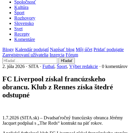
Spoločnosť
Kultúra
Šport
Rozhovory
Slovensko
Svet
Recepty
Komentáre
Blogy
Kalendár podujatí
Napísať blog
Môj účet
Pridať podujatie
Zaregistrovaní užívatelia
Inzercia
Fórum
Hľadať
2. júla 2026 · SITA ·
Futbal
,
Šport
,
Výber redakcie
· 0 komentárov
FC Liverpool získal francúzskeho
obrancu. Klub z Rennes získa štedré
odstupné
1.7.2026 (SITA.sk) – Dvadsaťročný francúzsky obranca Jérémy
Jacquet podpísal s „The Reds“ kontrakt na päť rokov.