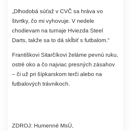
„Dlhodobá súťaž v CVČ sa hráva vo
štvrtky, čo mi vyhovuje. V nedele
chodievam na turnaje Hviezda Steel
Darts, takže sa to dá skĺbiť s futbalom.“
Františkovi Sitarčíkovi želáme pevnú ruku,
ostré oko a čo najviac presných zásahov
– či už pri šípkarskom terči alebo na
futbalových trávnikoch.
ZDROJ: Humenné MsÚ,