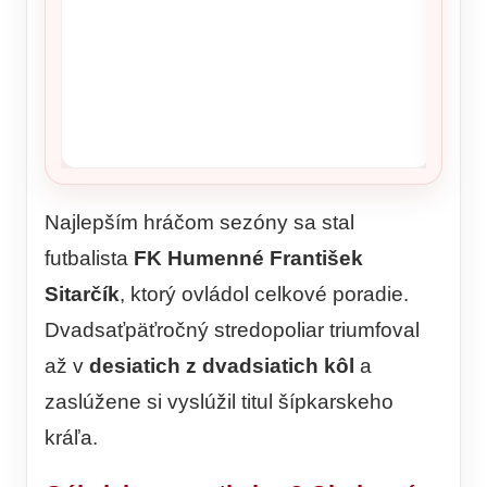
DESIVÝ
dohrýz
Najlepším hráčom sezóny sa stal
futbalista
FK Humenné František
Sitarčík
, ktorý ovládol celkové poradie.
Dvadsaťpäťročný stredopoliar triumfoval
až v
desiatich z dvadsiatich kôl
a
zaslúžene si vyslúžil titul šípkarskeho
kráľa.