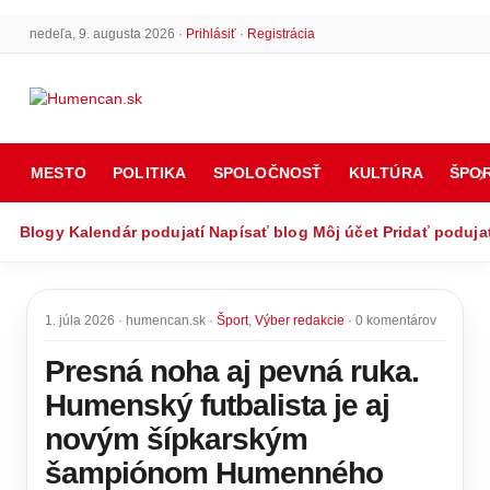
nedeľa, 9. augusta 2026 ·
Prihlásiť
·
Registrácia
MESTO
POLITIKA
SPOLOČNOSŤ
KULTÚRA
ŠPO
Blogy
Kalendár podujatí
Napísať blog
Môj účet
Pridať poduja
1. júla 2026 · humencan.sk ·
Šport
,
Výber redakcie
· 0 komentárov
Presná noha aj pevná ruka.
Humenský futbalista je aj
novým šípkarským
šampiónom Humenného