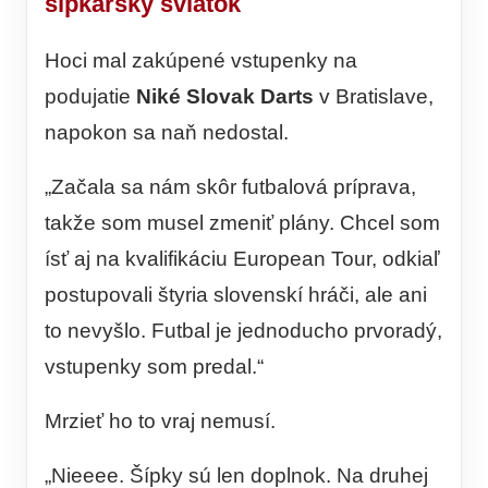
šípkarsky sviatok
Hoci mal zakúpené vstupenky na
podujatie
Niké Slovak Darts
v Bratislave,
napokon sa naň nedostal.
„Začala sa nám skôr futbalová príprava,
takže som musel zmeniť plány. Chcel som
ísť aj na kvalifikáciu European Tour, odkiaľ
postupovali štyria slovenskí hráči, ale ani
to nevyšlo. Futbal je jednoducho prvoradý,
vstupenky som predal.“
Mrzieť ho to vraj nemusí.
„Nieeee. Šípky sú len doplnok. Na druhej