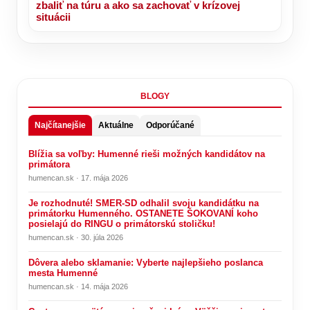
zbaliť na túru a ako sa zachovať v krízovej
situácii
BLOGY
Najčítanejšie
Aktuálne
Odporúčané
Blížia sa voľby: Humenné rieši možných kandidátov na
primátora
humencan.sk · 17. mája 2026
Je rozhodnuté! SMER-SD odhalil svoju kandidátku na
primátorku Humenného. OSTANETE ŠOKOVANÍ koho
posielajú do RINGU o primátorskú stoličku!
humencan.sk · 30. júla 2026
Dôvera alebo sklamanie: Vyberte najlepšieho poslanca
mesta Humenné
humencan.sk · 14. mája 2026