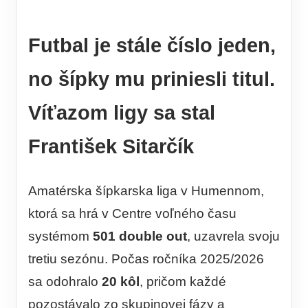
Futbal je stále číslo jeden,
no šípky mu priniesli titul.
Víťazom ligy sa stal
František Sitarčík
Amatérska šípkarska liga v Humennom,
ktorá sa hrá v Centre voľného času
systémom
501 double out
, uzavrela svoju
tretiu sezónu. Počas ročníka 2025/2026
sa odohralo
20 kôl
, pričom každé
pozostávalo zo skupinovej fázy a