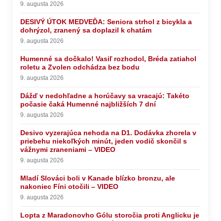
9. augusta 2026
DESIVÝ ÚTOK MEDVEĎA: Seniora strhol z bicykla a
dohrýzol, zranený sa doplazil k chatám
9. augusta 2026
Humenné sa dočkalo! Vasiľ rozhodol, Bréda zatiahol
roletu a Zvolen odchádza bez bodu
9. augusta 2026
Dážď v nedohľadne a horúčavy sa vracajú: Takéto
počasie čaká Humenné najbližších 7 dní
9. augusta 2026
Desivo vyzerajúca nehoda na D1. Dodávka zhorela v
priebehu niekoľkých minút, jeden vodič skončil s
vážnymi zraneniami – VIDEO
9. augusta 2026
Mladí Slováci boli v Kanade blízko bronzu, ale
nakoniec Fíni otočili – VIDEO
9. augusta 2026
Lopta z Maradonovho Gólu storočia proti Anglicku je