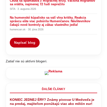
Ceuta sa spamätáva z migračnej krízy. Väčšina migrantov
sa vrátila, najmenej 72 ľudí neprežilo
SITA · 3. augusta 2026
Na humenské kúpalisko sa valí vlna kritiky. Reakcia
správcu ešte viac pobúrila Humenčanov. Návštevníkov
čakajú nové kontroly aj zákaz vlastného jedla!
humencan.sk · 30. júna 2026
Napísať blog
Zatiaľ nie sú aktívni blogeri.
ĎALŠIE ČLÁNKY
KONIEC JEDNEJ ÉRY? Známy pivovar U Medveďa je
na predaj, majiteľom ponúkajú viac ako milión eur!