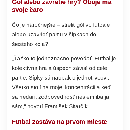
Gól alebo zavretie hry? Oboje má
svoje čaro
Čo je náročnejšie – streliť gól vo futbale
alebo uzavrieť partiu v šípkach do
šiesteho kola?
„Ťažko to jednoznačne povedať. Futbal je
kolektívna hra a úspech závisí od celej
partie. Šípky sú naopak o jednotlivcovi.
Všetko stojí na mojej koncentrácii a keď
sa nedarí, zodpovednosť nesiem iba ja
sám,“ hovorí František Sitarčík.
Futbal zostáva na prvom mieste