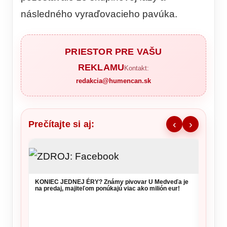
následného vyraďovacieho pavúka.
PRIESTOR PRE VAŠU
REKLAMU
Kontakt:
redakcia@humencan.sk
Prečítajte si aj:
‹
›
KONIEC JEDNEJ ÉRY? Známy pivovar U Medveďa je
na predaj, majiteľom ponúkajú viac ako milión eur!