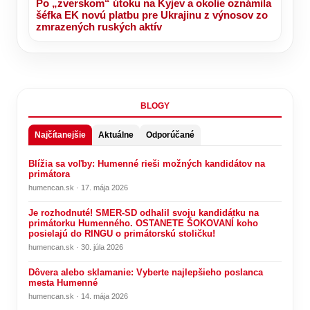
Po „zverskom“ útoku na Kyjev a okolie oznámila
šéfka EK novú platbu pre Ukrajinu z výnosov zo
zmrazených ruských aktív
BLOGY
Najčítanejšie
Aktuálne
Odporúčané
Blížia sa voľby: Humenné rieši možných kandidátov na
primátora
humencan.sk · 17. mája 2026
Je rozhodnuté! SMER-SD odhalil svoju kandidátku na
primátorku Humenného. OSTANETE ŠOKOVANÍ koho
posielajú do RINGU o primátorskú stoličku!
humencan.sk · 30. júla 2026
Dôvera alebo sklamanie: Vyberte najlepšieho poslanca
mesta Humenné
humencan.sk · 14. mája 2026