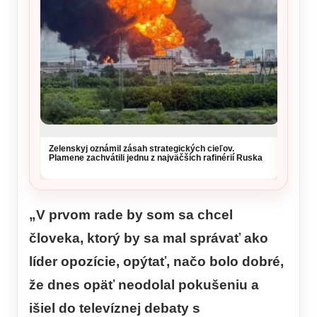
Vysoké
si daj
Zelenskyj oznámil zásah strategických cieľov.
Plamene zachvátili jednu z najväčších rafinérií Ruska
„V prvom rade by som sa chcel
človeka, ktorý by sa mal správať ako
líder opozície, opýtať, načo bolo dobré,
že dnes opäť neodolal pokušeniu a
išiel do televíznej debaty s