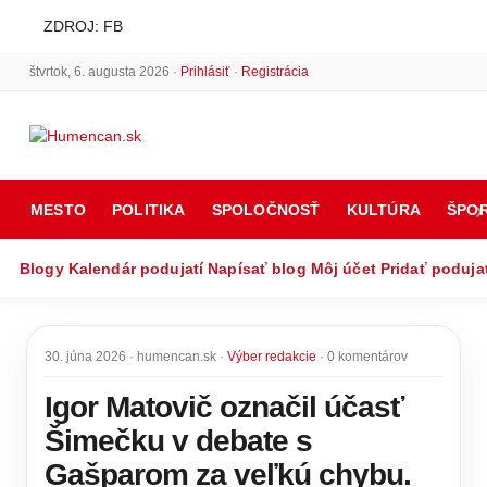
ZDROJ: FB
štvrtok, 6. augusta 2026 ·
Prihlásiť
·
Registrácia
MESTO
POLITIKA
SPOLOČNOSŤ
KULTÚRA
ŠPO
Blogy
Kalendár podujatí
Napísať blog
Môj účet
Pridať poduja
30. júna 2026 · humencan.sk ·
Výber redakcie
· 0 komentárov
Igor Matovič označil účasť
Šimečku v debate s
Gašparom za veľkú chybu.