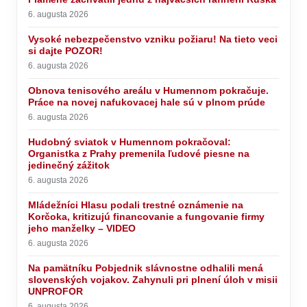
6. augusta 2026
Vysoké nebezpečenstvo vzniku požiaru! Na tieto veci
si dajte POZOR!
6. augusta 2026
Obnova tenisového areálu v Humennom pokračuje.
Práce na novej nafukovacej hale sú v plnom prúde
6. augusta 2026
Hudobný sviatok v Humennom pokračoval:
Organistka z Prahy premenila ľudové piesne na
jedinečný zážitok
6. augusta 2026
Mládežníci Hlasu podali trestné oznámenie na
Korčoka, kritizujú financovanie a fungovanie firmy
jeho manželky – VIDEO
6. augusta 2026
Na pamätníku Pobjednik slávnostne odhalili mená
slovenských vojakov. Zahynuli pri plnení úloh v misii
UNPROFOR
6. augusta 2026