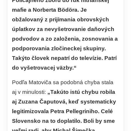
Policajného zboru do rúk nitrianskej
mafie a Norberta Bödöra. Je
obžalovaný z prijímania obrovských
úplatkov za nevyšetrovanie daňových
podvodov a zo založenia, zosnovania a
podporovania zločineckej skupiny.
Takýto človek nepatrí do televízie. Patrí
do vyšetrovacej väzby.“
Podľa Matoviča sa podobná chyba stala
aj v minulosti:
„Takúto istú chybu robila
aj Zuzana Čaputová, keď systematicky
legitimizovala Petra Pellegriniho. Celé
Slovensko na to doplatilo. Boli by sme
veľmi radi, aby Michal Šimečka