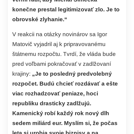
konečne prestal legitimizovať zlo. Je to
obrovské zlyhanie.“
V reakcii na otázky novinárov sa Igor
Matovič vyjadril aj k pripravovanému
štátnemu rozpočtu. Tvrdí, že vláda bude
pred voľbami pokračovať v zadlžovaní
krajiny:
„Je to posledný predvolebný
rozpočet. Budú chcieť rozdávať a ešte
viac rozhadzovať peniaze, hoci
republiku drasticky zadlžujú.
Kamenický robí každý rok nový dlh
sedem miliárd eur. Myslím si, že počas
leta si urobia svoje biznisy a na