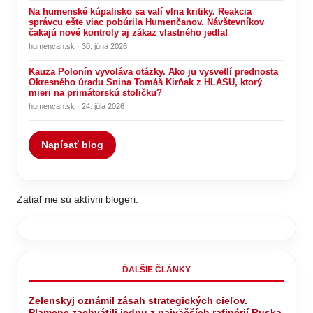
Na humenské kúpalisko sa valí vlna kritiky. Reakcia
správcu ešte viac pobúrila Humenčanov. Návštevníkov
čakajú nové kontroly aj zákaz vlastného jedla!
humencan.sk · 30. júna 2026
Kauza Polonín vyvoláva otázky. Ako ju vysvetlí prednosta
Okresného úradu Snina Tomáš Kirňak z HLASU, ktorý
mieri na primátorskú stoličku?
humencan.sk · 24. júla 2026
Napísať blog
Zatiaľ nie sú aktívni blogeri.
ĎALŠIE ČLÁNKY
Zelenskyj oznámil zásah strategických cieľov.
Plamene zachvátili jednu z najväčších rafinérií Ruska