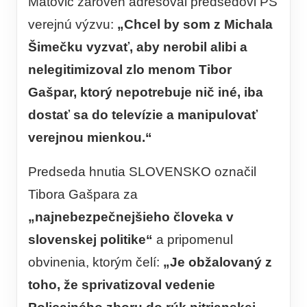
Matovič zároveň adresoval predsedovi PS
verejnú výzvu:
„Chcel by som z Michala
Šimečku vyzvať, aby nerobil alibi a
nelegitimizoval zlo menom Tibor
Gašpar, ktorý nepotrebuje nič iné, iba
dostať sa do televízie a manipulovať
verejnou mienkou.“
Predseda hnutia SLOVENSKO označil
Tibora Gašpara za
„najnebezpečnejšieho človeka v
slovenskej politike“
a pripomenul
obvinenia, ktorým čelí:
„Je obžalovaný z
toho, že sprivatizoval vedenie