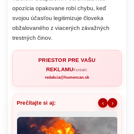
opozícia opakovane robí chybu, keď
svojou účasťou legitimizuje človeka
obžalovaného z viacerých závažných
trestných činov.
PRIESTOR PRE VAŠU
REKLAMU
Kontakt:
redakcia@humencan.sk
Prečítajte si aj:
‹
›