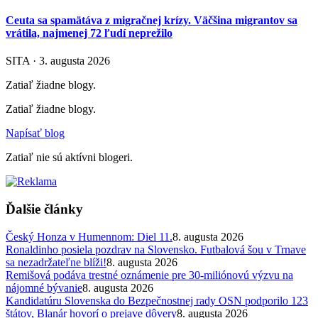
Ceuta sa spamätáva z migračnej krízy. Väčšina migrantov sa
vrátila, najmenej 72 ľudí neprežilo
SITA · 3. augusta 2026
Zatiaľ žiadne blogy.
Zatiaľ žiadne blogy.
Napísať blog
Zatiaľ nie sú aktívni blogeri.
Ďalšie články
Český Honza v Humennom: Diel 11.
8. augusta 2026
Ronaldinho posiela pozdrav na Slovensko. Futbalová šou v Trnave
sa nezadržateľne blíži!
8. augusta 2026
Remišová podáva trestné oznámenie pre 30-miliónovú výzvu na
nájomné bývanie
8. augusta 2026
Kandidatúru Slovenska do Bezpečnostnej rady OSN podporilo 123
štátov, Blanár hovorí o prejave dôvery
8. augusta 2026