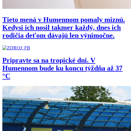
Tieto mená v Humennom pomaly miznú.
Kedysi ich nosil takmer každý, dnes ich
rodičia deťom dávajú len výnimočne.
Pripravte sa na tropické dni. V
Humennom bude ku koncu týždňa až 37
°C