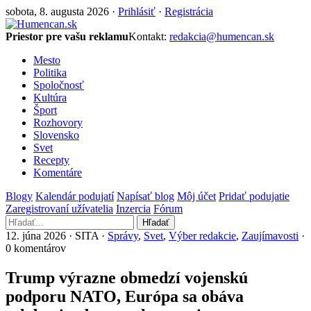
sobota, 8. augusta 2026 ·
Prihlásiť
·
Registrácia
Priestor pre vašu reklamu
Kontakt:
redakcia@humencan.sk
Mesto
Politika
Spoločnosť
Kultúra
Šport
Rozhovory
Slovensko
Svet
Recepty
Komentáre
Blogy
Kalendár podujatí
Napísať blog
Môj účet
Pridať podujatie
Zaregistrovaní užívatelia
Inzercia
Fórum
Hľadať
12. júna 2026 · SITA ·
Správy
,
Svet
,
Výber redakcie
,
Zaujímavosti
·
0 komentárov
Trump výrazne obmedzí vojenskú
podporu NATO, Európa sa obáva