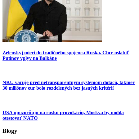
Zelenskyj mieri do tradičného spojenca Ruska. Chce oslabiť
Putinov vplyv na Balkáne
NKÚ varuje pred netransparentným systémom dotácií, takmer
30 miliónov eur bolo rozdelených bez jasných kritérií
USA upozorňujú na ruskú provokáciu, Moskva by mohla
otestovať NATO
Blogy