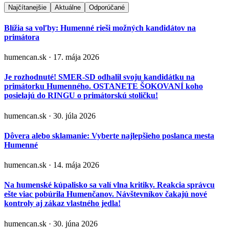
Najčítanejšie
Aktuálne
Odporúčané
Blížia sa voľby: Humenné rieši možných kandidátov na
primátora
humencan.sk · 17. mája 2026
Je rozhodnuté! SMER-SD odhalil svoju kandidátku na
primátorku Humenného. OSTANETE ŠOKOVANÍ koho
posielajú do RINGU o primátorskú stoličku!
humencan.sk · 30. júla 2026
Dôvera alebo sklamanie: Vyberte najlepšieho poslanca mesta
Humenné
humencan.sk · 14. mája 2026
Na humenské kúpalisko sa valí vlna kritiky. Reakcia správcu
ešte viac pobúrila Humenčanov. Návštevníkov čakajú nové
kontroly aj zákaz vlastného jedla!
humencan.sk · 30. júna 2026