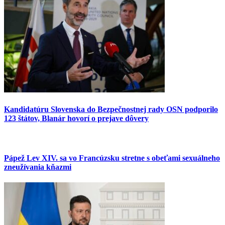
Kandidatúru Slovenska do Bezpečnostnej rady OSN podporilo
123 štátov, Blanár hovorí o prejave dôvery
Pápež Lev XIV. sa vo Francúzsku stretne s obeťami sexuálneho
zneužívania kňazmi