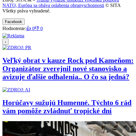
NATO, Európa sa obáva oslabenia obranyschopnosti
© SITA
Všetky práva vyhradené.
Facebook
Hodnotenie:
👍 0
👎 0
‹
Veľký obrat v kauze Rock pod Kameňom:
Organizátor zverejnil nové stanovisko a
avizuje ďalšie odhalenia.. O čo sa jedná?
Horúčavy sužujú Humenné. Týchto 6 rád
vám pomôže zvládnuť tropické dni