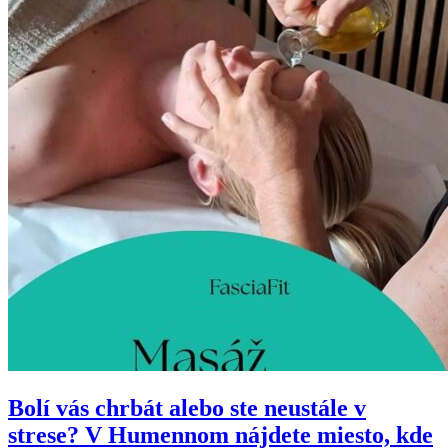
Bolí vás chrbát alebo ste neustále v
strese? V Humennom nájdete miesto, kde