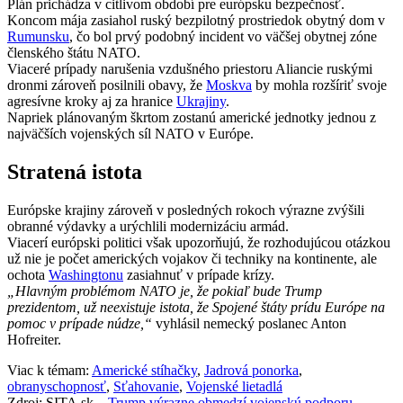
Plán prichádza v citlivom období pre európsku bezpečnosť.
Koncom mája zasiahol ruský bezpilotný prostriedok obytný dom v
Rumunsku
, čo bol prvý podobný incident vo väčšej obytnej zóne
členského štátu NATO.
Viaceré prípady narušenia vzdušného priestoru Aliancie ruskými
dronmi zároveň posilnili obavy, že
Moskva
by mohla rozšíriť svoje
agresívne kroky aj za hranice
Ukrajiny
.
Napriek plánovaným škrtom zostanú americké jednotky jednou z
najväčších vojenských síl NATO v Európe.
Stratená istota
Európske krajiny zároveň v posledných rokoch výrazne zvýšili
obranné výdavky a urýchlili modernizáciu armád.
Viacerí európski politici však upozorňujú, že rozhodujúcou otázkou
už nie je počet amerických vojakov či techniky na kontinente, ale
ochota
Washingtonu
zasiahnuť v prípade krízy.
„Hlavným problémom NATO je, že pokiaľ bude Trump
prezidentom, už neexistuje istota, že Spojené štáty prídu Európe na
pomoc v prípade núdze,“
vyhlásil nemecký poslanec Anton
Hofreiter.
Viac k témam:
Americké stíhačky
,
Jadrová ponorka
,
obranyschopnosť
,
Sťahovanie
,
Vojenské lietadlá
Zdroj: SITA.sk –
Trump výrazne obmedzí vojenskú podporu