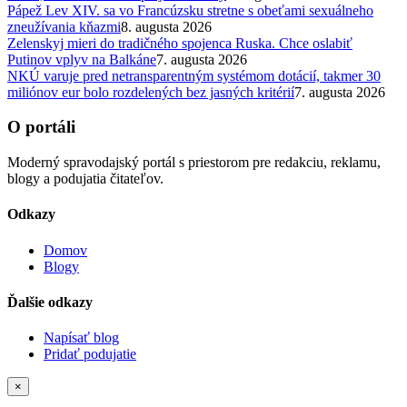
Pápež Lev XIV. sa vo Francúzsku stretne s obeťami sexuálneho
zneužívania kňazmi
8. augusta 2026
Zelenskyj mieri do tradičného spojenca Ruska. Chce oslabiť
Putinov vplyv na Balkáne
7. augusta 2026
NKÚ varuje pred netransparentným systémom dotácií, takmer 30
miliónov eur bolo rozdelených bez jasných kritérií
7. augusta 2026
O portáli
Moderný spravodajský portál s priestorom pre redakciu, reklamu,
blogy a podujatia čitateľov.
Odkazy
Domov
Blogy
Ďalšie odkazy
Napísať blog
Pridať podujatie
×