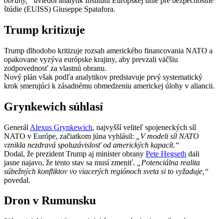
obrany,“
uviedol analytik Inštitútu Európskej únie pre bezpečnostné
štúdie (EUISS) Giuseppe Spatafora.
Trump kritizuje
Trump dlhodobo kritizuje rozsah amerického financovania NATO a
opakovane vyzýva európske krajiny, aby prevzali väčšiu
zodpovednosť za vlastnú obranu.
Nový plán však podľa analytikov predstavuje prvý systematický
krok smerujúci k zásadnému obmedzeniu americkej úlohy v aliancii.
Grynkewich súhlasí
Generál
Alexus Grynkewich
, najvyšší veliteľ spojeneckých síl
NATO v Európe, začiatkom júna vyhlásil:
„V modeli síl NATO
vznikla nezdravá spoluzávislosť od amerických kapacít.“
Dodal, že prezident Trump aj minister obrany
Pete Hegseth
dali
jasne najavo, že tento stav sa musí zmeniť.
„Potenciálna realita
súbežných konfliktov vo viacerých regiónoch sveta si to vyžaduje,“
povedal.
Dron v Rumunsku