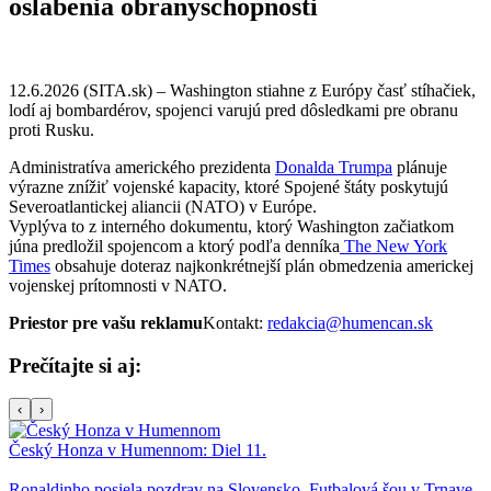
oslabenia obranyschopnosti
12.6.2026 (SITA.sk) – Washington stiahne z Európy časť stíhačiek,
lodí aj bombardérov, spojenci varujú pred dôsledkami pre obranu
proti Rusku.
Administratíva amerického prezidenta
Donalda Trumpa
plánuje
výrazne znížiť vojenské kapacity, ktoré Spojené štáty poskytujú
Severoatlantickej aliancii (NATO) v Európe.
Vyplýva to z interného dokumentu, ktorý Washington začiatkom
júna predložil spojencom a ktorý podľa denníka
The New York
Times
obsahuje doteraz najkonkrétnejší plán obmedzenia americkej
vojenskej prítomnosti v NATO.
Priestor pre vašu reklamu
Kontakt:
redakcia@humencan.sk
Prečítajte si aj:
‹
›
Český Honza v Humennom: Diel 11.
Ronaldinho posiela pozdrav na Slovensko. Futbalová šou v Trnave