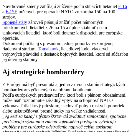
Navrhované zmeny zahŕňajú zníženie počtu stíhacích lietadiel
F-16
a
F-15E
určených pre operácie NATO zo zhruba 150 na 100
strojov.
Spojené štáty
zároveň plánujú znížiť počet námorných
prieskumných lietadiel z 26 na 15 a úplne stiahnuť osem
tankovacích lietadiel, ktoré boli doteraz k dispozícii pre európske
operácie.
Dokument počíta aj s presunom jednej ponorky vyzbrojenej
riadenými strelami
Tomahawk
, lietadlovej lode, viacerých
vojnových plavidiel a desiatok bojových lietadiel, ktoré sú súčasťou
jej údernej skupiny.
Aj strategické bombardéry
Z Európy má byť presunutá aj jedna z dvoch skupín strategických
bombardérov vyčlenených na obranu kontinentu.
Podľa európskych predstaviteľov, ktorí boli s plánom oboznámení,
môže mať rozhodnutie zásadný vplyv na schopnosť NATO
vykonávať diaľkový prieskum, sledovať pohyb ruských ponoriek
alebo uskutočňovať presné útoky na veľké vzdialenosti.
„Aj keď sa každý z týchto škrtov dá zvládnuť samostatne, spoločne
predstavujú významnú zmenu vojenského postoja a vytvárajú
problémy pre európske odstrašenie naprieč celým spektrom