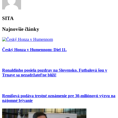
SITA
Najnovšie články
Český Honza v Humennom: Diel 11.
Ronaldinho posiela pozdrav na Slovensko. Futbalová šou v
Trnave sa nezadržateľne blíži!
Remišová podáva trestné oznámenie pre 30-miliónovú výzvu na
nájomné bývanie