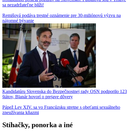
sa nezadržateľne blíži!
Remišová podáva trestné oznámenie pre 30-miliónovú výzvu na
nájomné bývanie
Kandidatúru Slovenska do Bezpečnostnej rady OSN podporilo 123
štátov, Blanár hovorí o prejave dôvery
Pápež Lev XIV. sa vo Francúzsku stretne s obeťami sexuálneho
zneužívania kňazmi
Stíhačky, ponorka a iné