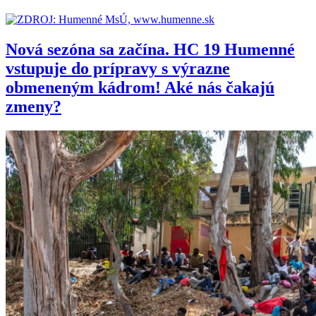
Nová sezóna sa začína. HC 19 Humenné
vstupuje do prípravy s výrazne
obmeneným kádrom! Aké nás čakajú
zmeny?