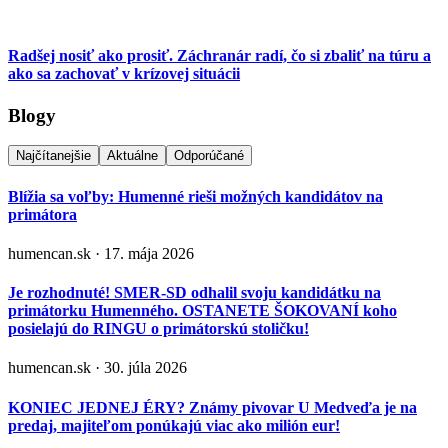
Radšej nosiť ako prosiť. Záchranár radí, čo si zbaliť na túru a
ako sa zachovať v krízovej situácii
Blogy
Najčítanejšie
Aktuálne
Odporúčané
Blížia sa voľby: Humenné rieši možných kandidátov na
primátora
humencan.sk · 17. mája 2026
Je rozhodnuté! SMER-SD odhalil svoju kandidátku na
primátorku Humenného. OSTANETE ŠOKOVANÍ koho
posielajú do RINGU o primátorskú stoličku!
humencan.sk · 30. júla 2026
KONIEC JEDNEJ ÉRY? Známy pivovar U Medveďa je na
predaj, majiteľom ponúkajú viac ako milión eur!