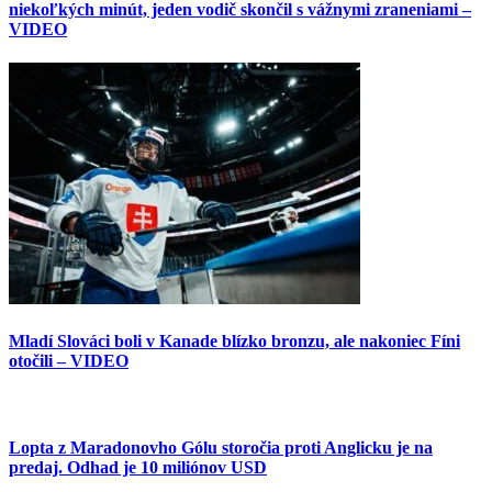
niekoľkých minút, jeden vodič skončil s vážnymi zraneniami –
VIDEO
Mladí Slováci boli v Kanade blízko bronzu, ale nakoniec Fíni
otočili – VIDEO
Lopta z Maradonovho Gólu storočia proti Anglicku je na
predaj. Odhad je 10 miliónov USD