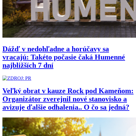
Dážď v nedohľadne a horúčavy sa
vracajú: Takéto počasie čaká Humenné
najbližších 7 dní
Veľký obrat v kauze Rock pod Kameňom:
Organizátor zverejnil nové stanovisko a
avizuje ďalšie odhalenia.. O čo sa jedná?