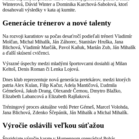
Winterová, Dávid Winter a Dominika Karchová-Sabolová, ktorí
dosahovali výsledky v kata aj kumite.
Generácie trénerov a nové talenty
Na rozvoji karatistov sa počas desaťročí podieľali tréneri Vladimír
Molčan, Michal Mihalík, Ján Záhorec, Stanislav Hruška, Jana
Blichová, Vladimír Marčák, Pavol Kaňuk, Marián Zub, Ján Mihalík
a ďalší skúsení cvičenci.
Výrazné úspechy medzi mladými športovcami dosiahli aj Milan
Keltoš, Denis Roman či Lenka Lojová.
Dnes klub reprezentuje nová generácia pretekárov, medzi ktorých
patria Alex Kulan, Filip Kačur, Adela Mantičová, Ľudmila
Gémešová, Jakub Drang, Olexandr Černou, Dmytro Blažko,
Elizabeth Labancová a Elizabeth Rajňaková.
Tréningový proces aktuálne vedú Peter Gémeš, Marcel Volohda,
Jana Blichová, Zdenko Ščepánik, Ján Mihalík a Michal Mihalík.
Výročie oslávili veľkou súťažou
Štyridsiate výročie karate v Humennom sprevádzal Pohár