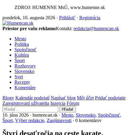
ZDROJ: HUMENNE MsÚ, www.humenne.sk
pondelok, 10. augusta 2026 ·
Prihlásiť
·
Registrácia
Priestor pre vašu reklamu
Kontakt:
redakcia@humencan.sk
Mesto
Politika
Spoločnosť
Kultúra
Šport
Rozhovory
Slovensko
Svet
Recepty
Komentáre
Blogy
Kalendár podujatí
Napísať blog
Môj účet
Pridať podujatie
Zaregistrovaní užívatelia
Inzercia
Fórum
Hľadať
10. júna 2026 · humencan.sk ·
Mesto
,
Slovensko
,
Spoločnosť
,
Šport
,
Výber redakcie
,
Zaujímavosti
· 0 komentárov
Štyri desaťročia na ceste karate.