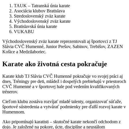
TAUK – Tatranská únia karate
Asociácia klubov Bratislava
Stredoslovenský zväz karate
Východoslovenský zväz karate
Bratislavská únia karate
VUKABU
Východoslovenský zväz karate reprezentovali aj športovci z TJ
Slávia CVČ Humenné, Junior Prešov, Sabinov, Trebišov, ZAZEN
Košice a Medzilaboriec.
Karate ako životná cesta pokračuje
Karate klub TJ Slávia CVČ Humenné pokračuje vo svojej práci aj
dnes. Tréningy pre deti, mládež i dospelých prebiehajú v priestoroch
CVČ Humenné a v športovej hale pod vedením kvalifikovaných
trénerov.
Cieľom klubu zostáva rozvíjať mladé talenty, organizovať súťaže,
športové sústredenia a vytvárať podmienky pre ďalší rozvoj karate v
Humennom.
Ako pripomínajú karatisti – skutočné karate nekončí odchodom z
dojo. Je založené na pokore, úcte, disciplíne a neustálom