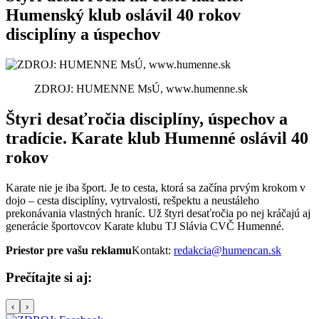
Humenský klub oslávil 40 rokov
disciplíny a úspechov
ZDROJ: HUMENNE MsÚ, www.humenne.sk
Štyri desaťročia disciplíny, úspechov a
tradície. Karate klub Humenné oslávil 40
rokov
Karate nie je iba šport. Je to cesta, ktorá sa začína prvým krokom v
dojo – cesta disciplíny, vytrvalosti, rešpektu a neustáleho
prekonávania vlastných hraníc. Už štyri desaťročia po nej kráčajú aj
generácie športovcov Karate klubu TJ Slávia CVČ Humenné.
Priestor pre vašu reklamu
Kontakt:
redakcia@humencan.sk
Prečítajte si aj:
‹
›