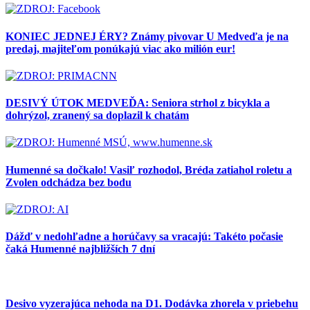
KONIEC JEDNEJ ÉRY? Známy pivovar U Medveďa je na
predaj, majiteľom ponúkajú viac ako milión eur!
DESIVÝ ÚTOK MEDVEĎA: Seniora strhol z bicykla a
dohrýzol, zranený sa doplazil k chatám
Humenné sa dočkalo! Vasiľ rozhodol, Bréda zatiahol roletu a
Zvolen odchádza bez bodu
Dážď v nedohľadne a horúčavy sa vracajú: Takéto počasie
čaká Humenné najbližších 7 dní
Desivo vyzerajúca nehoda na D1. Dodávka zhorela v priebehu