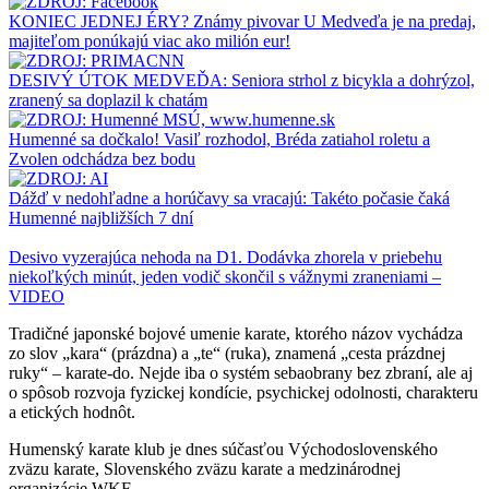
KONIEC JEDNEJ ÉRY? Známy pivovar U Medveďa je na predaj,
majiteľom ponúkajú viac ako milión eur!
DESIVÝ ÚTOK MEDVEĎA: Seniora strhol z bicykla a dohrýzol,
zranený sa doplazil k chatám
Humenné sa dočkalo! Vasiľ rozhodol, Bréda zatiahol roletu a
Zvolen odchádza bez bodu
Dážď v nedohľadne a horúčavy sa vracajú: Takéto počasie čaká
Humenné najbližších 7 dní
Desivo vyzerajúca nehoda na D1. Dodávka zhorela v priebehu
niekoľkých minút, jeden vodič skončil s vážnymi zraneniami –
VIDEO
Tradičné japonské bojové umenie karate, ktorého názov vychádza
zo slov „kara“ (prázdna) a „te“ (ruka), znamená „cesta prázdnej
ruky“ – karate-do. Nejde iba o systém sebaobrany bez zbraní, ale aj
o spôsob rozvoja fyzickej kondície, psychickej odolnosti, charakteru
a etických hodnôt.
Humenský karate klub je dnes súčasťou Východoslovenského
zväzu karate, Slovenského zväzu karate a medzinárodnej
organizácie WKF.