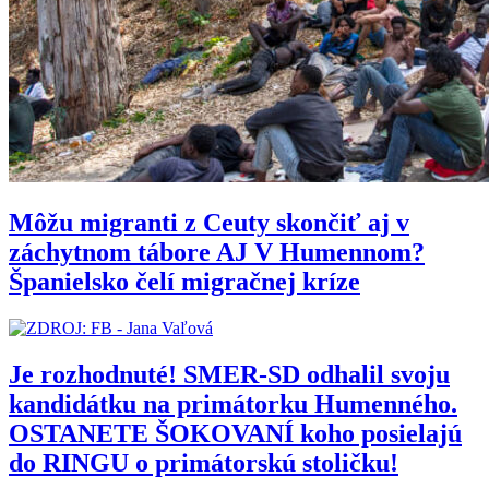
Môžu migranti z Ceuty skončiť aj v
záchytnom tábore AJ V Humennom?
Španielsko čelí migračnej kríze
Je rozhodnuté! SMER-SD odhalil svoju
kandidátku na primátorku Humenného.
OSTANETE ŠOKOVANÍ koho posielajú
do RINGU o primátorskú stoličku!