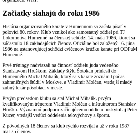
Začiatky siahajú do roku 1986
História organizovaného karate v Humennom sa začala písať v
polovici 80. rokov. Klub vznikol ako samostatný oddiel pri TJ
Lokomotíva Humenné na členskej schôdzi 14. mája 1986, ktorej sa
zúčastnilo 18 zakladajúcich členov. Oficiálne bol založený 16. júna
1986 na ustanovujúcej schôdzi cvičencov krúžku karate pri ODPaM
Humenné.
Prvé tréningy nadviazali na činnosť oddielu juda vedeného
Stanislavom Hruškom. Základy štýlu Šotokan priniesli do
Humenného Michal Mihalík, ktorý sa s karate zoznámil počas
zahraničných štúdií v Moskve, a Vladimír Molčan, vtedajší mladý
zubný lekár pôsobiaci v meste.
Prvým predsedom klubu sa stal Michal Mihalík, prvým
kvalifikovaným trénerom Vladimír Molčan a inštruktorom Stanislav
Hruška. Významnú podporu začínajúcemu oddielu poskytol aj Peter
Kucer, vtedajší vedúci oddelenia telovýchovy a športu.
Z pôvodných 18 členov sa klub rýchlo rozvíjal a už v roku 1987
mal 75 členov.