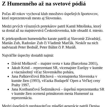
Z Humenného až na svetové pódiá
Počas 40 rokov vychoval klub množstvo úspešných športovcov,
ktorí reprezentovali mesto aj Slovensko.
Medzi prvých výrazných pretekárov patril Kamil Mitošinka, ktorý
sa dostal až na majstrovstvá Československa, kde obsadil 4. miesto.
K priekopníkom humenského karate patrili aj Slavomír Závadský,
Marián Zub, Radoslav Zub či Vladimír Marčák. Neskôr na nich
nadviazali Peter Bednář, Peter Bálint či P. Muráň.
Najväčšie úspechy dosiahli najmä:
Dávid Moškovič – majster sveta v kata (Barcelona 2001),
Jakub Kristl – reprezentant SR, vicemajster Európy v kumite
a viacnásobný víťaz Slovenského pohára,
Jana Paškievičová Blichová – vicemajsterka Slovenska v
kumite žien (1993), víťazka Budapešť Open a Veľkej ceny
Prahy 1997,
Jana Koribaničová Šedzmáková – úspešná reprezentantka SR
v kumite žien ocenená primátorom mesta Humenné za
reprezentáciu.
Medzi úspešných predstaviteľov mladšej generácie patrili Denisa