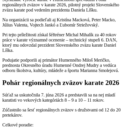
regionálnych zväzov v karate 2026, pilotný projekt Slovenského
zväzu karate pod vedením prezidenta Daniela Líšku.
Na organizácii sa podieľali aj Kristína Macková, Peter Macko,
Július Valenta, Vojtech Jankó a Ľubomír Striežovský.
Pri tejto príležitosti získal šéftréner Michal Mihalík za 40 rokov
práce v karate významné ocenenie – technický stupeň 6. DAN,
ktorý mu odovzdal prezident Slovenského zväzu karate Daniel
Líška.
Podujatie podporili aj primátor Humenného Miloš Meričko,
prednosta Okresného úradu Humenné Ondrej Mudry a vedúca
odboru školstva, kultúry, mládeže a športu Marianna Smolejová.
Pohár regionálnych zväzov karate 2026
Súťaž sa uskutočnila 7. júna 2026 a predstavili sa na nej mladí
karatisti vo vekových kategóriách 8 – 9 a 10 – 11 rokov.
Zúčastnilo sa šesť regionálnych zväzov s družstvami od 12 do 20
pretekárov.
Celkové poradie: