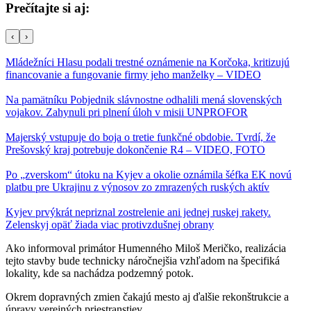
Prečítajte si aj:
‹
›
Mládežníci Hlasu podali trestné oznámenie na Korčoka, kritizujú
financovanie a fungovanie firmy jeho manželky – VIDEO
Na pamätníku Pobjednik slávnostne odhalili mená slovenských
vojakov. Zahynuli pri plnení úloh v misii UNPROFOR
Majerský vstupuje do boja o tretie funkčné obdobie. Tvrdí, že
Prešovský kraj potrebuje dokončenie R4 – VIDEO, FOTO
Po „zverskom“ útoku na Kyjev a okolie oznámila šéfka EK novú
platbu pre Ukrajinu z výnosov zo zmrazených ruských aktív
Kyjev prvýkrát nepriznal zostrelenie ani jednej ruskej rakety.
Zelenskyj opäť žiada viac protivzdušnej obrany
Ako informoval primátor Humenného Miloš Meričko, realizácia
tejto stavby bude technicky náročnejšia vzhľadom na špecifiká
lokality, kde sa nachádza podzemný potok.
Okrem dopravných zmien čakajú mesto aj ďalšie rekonštrukcie a
úpravy verejných priestranstiev.