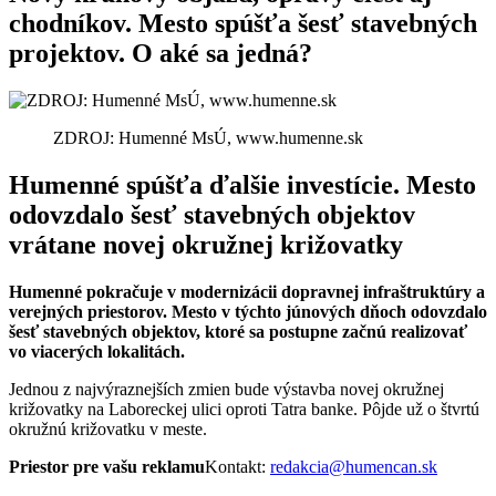
chodníkov. Mesto spúšťa šesť stavebných
projektov. O aké sa jedná?
ZDROJ: Humenné MsÚ, www.humenne.sk
Humenné spúšťa ďalšie investície. Mesto
odovzdalo šesť stavebných objektov
vrátane novej okružnej križovatky
Humenné pokračuje v modernizácii dopravnej infraštruktúry a
verejných priestorov. Mesto v týchto júnových dňoch odovzdalo
šesť stavebných objektov, ktoré sa postupne začnú realizovať
vo viacerých lokalitách.
Jednou z najvýraznejších zmien bude výstavba novej okružnej
križovatky na Laboreckej ulici oproti Tatra banke. Pôjde už o štvrtú
okružnú križovatku v meste.
Priestor pre vašu reklamu
Kontakt:
redakcia@humencan.sk