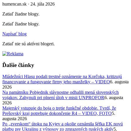
humencan.sk · 24. júla 2026
Zatiaľ žiadne blogy.
Zatiaľ žiadne blogy.
Napísať blog
Zatiaľ nie sú aktívni blogeri.
Ďalšie články
Mládežníci Hlasu podali trestné oznámenie na Korčoka, kritizujú
financovanie a fungovanie firmy jeho manželky – VIDEO
6. augusta
2026
Na pamätníku Pobjednik slávnostne odhalili mená slovenských
vojakov. Zahynuli pri plnení úloh v misii UNPROFOR
6. augusta
2026
Majerský vstupuje do boja o tretie funkčné obdobie. Tvrdí, že
Prešovský kraj potrebuje dokončenie R4 – VIDEO, FOTO
5.
augusta 2026
Po „zverskom“ útoku na Kyjev a okolie oznámila šéfka EK novú
platbu pre Ukrajinu z výnosov zo zmrazených ruských aktív
5.