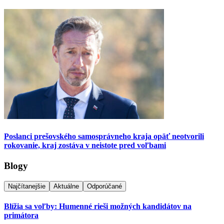
Poslanci prešovského samosprávneho kraja opäť neotvorili
rokovanie, kraj zostáva v neistote pred voľbami
Blogy
Najčítanejšie
Aktuálne
Odporúčané
Blížia sa voľby: Humenné rieši možných kandidátov na
primátora