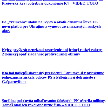
Prešovský kraj potrebuje dokončenie R4 – VIDEO, FOTO
Po „zverskom“ útoku na Kyjev a okolie oznámila šéfka EK
novú platbu pre Ukrajinu z výnosov zo zmrazených ruských
aktív
Kyjev prvýkrát nepriznal zostrelenie ani jednej ruskej rakety.
Zelenskyj opäť žiada viac protivzdušnej obrany
Kto bol najlepší slovenský prezident? Čaputová si v prieskume
jednoznačne získala voličov PS a Pellegrini si delí miesto s
Gašparovičom
Sociálna poisťovňa odhaľovaním falošných PN ušetrila milióny,
Tomáš hlási ich rekordne nízke číslo – VIDEO, FOTO