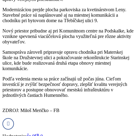
Modernizáciou prejde plocha parkoviska za kvetinárstvom Leny.
Stavebné práce sú naplánované aj na miestnej komunikácii a
chodníku pri bytovom dome na Třebíčskej ulici 9.
Nový priestor pribudne aj pri Komunitnom centre na Podskalke, kde
vznikne spevnená viacúčelová plocha využiteľná pre rôzne aktivity
obyvateľov.
Samospráva zároveň pripravuje opravu chodníka pri Materskej
škole na Družstevnej ulici a pokračovanie rekonštrukcie Starinskej
ulice, kde bude realizovaná druhá etapa obnovy miestnej
komunikácie.
Podľa vedenia mesta sa práce začínajú už počas júna. Cieľom
investícií je zvýšiť bezpečnosť dopravy, zlepšiť kvalitu verejných
priestorov a postupne obnovovať mestskú infraštruktúru v
jednotlivých častiach Humenného.
ZDROJ: Miloš Meričko – FB