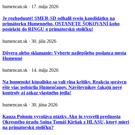
humencan.sk · 17. mája 2026
Je rozhodnuté! SMER-SD odhalil svoju kandidátku na
primátorku Humenného. OSTANETE ŠOKOVANÍ koho
posielajú do RINGU o primátorskú stoličku!
humencan.sk · 30. júla 2026
Dôvera alebo sklamanie: Vyberte najlepšieho poslanca mesta
Humenné
humencan.sk · 14. mája 2026
Na humenské kúpalisko sa valí vlna kritiky. Reakcia správcu
ešte viac pobúrila Humenčanov. Návštevníkov čakajú nové
kontroly aj zákaz vlastného jedla!
humencan.sk · 30. júna 2026
Kauza Polonín vyvoláva otázky. Ako ju vysvetlí prednosta
Okresného úradu Snina Tomáš Kirňak z HLASU, ktorý mieri
na primátorskú stoličku?