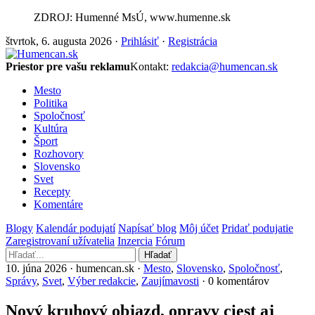
ZDROJ: Humenné MsÚ, www.humenne.sk
štvrtok, 6. augusta 2026 ·
Prihlásiť
·
Registrácia
Priestor pre vašu reklamu
Kontakt:
redakcia@humencan.sk
Mesto
Politika
Spoločnosť
Kultúra
Šport
Rozhovory
Slovensko
Svet
Recepty
Komentáre
Blogy
Kalendár podujatí
Napísať blog
Môj účet
Pridať podujatie
Zaregistrovaní užívatelia
Inzercia
Fórum
Hľadať
10. júna 2026 · humencan.sk ·
Mesto
,
Slovensko
,
Spoločnosť
,
Správy
,
Svet
,
Výber redakcie
,
Zaujímavosti
· 0 komentárov
Nový kruhový objazd, opravy ciest aj