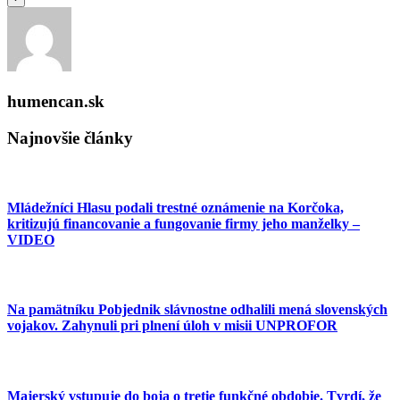
humencan.sk
Najnovšie články
Mládežníci Hlasu podali trestné oznámenie na Korčoka,
kritizujú financovanie a fungovanie firmy jeho manželky –
VIDEO
Na pamätníku Pobjednik slávnostne odhalili mená slovenských
vojakov. Zahynuli pri plnení úloh v misii UNPROFOR
Majerský vstupuje do boja o tretie funkčné obdobie. Tvrdí, že