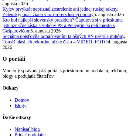
augusta 2026
Kyjev prvýkrát nepriznal zostrelenie ani jednej ruskej rakety.
Zelenskyj opäť žiada viac protivzdušnej obrany
5. augusta 2026
Kto bol najlepší slovenský prezident? Čaputová si v prieskume
jednoznačne získala voličov PS a Pellegrini si delí miesto s
Gašparovičom
5. augusta 2026
Sociálna poisťovňa odhaľovaním falošných PN ušetrila milióny,
Tomáš hlási ich rekordne nízke číslo – VIDEO, FOTO
4. augusta
2026
O portáli
Moderný spravodajský portál s priestorom pre redakciu, reklamu,
blogy a podujatia čitateľov.
Odkazy
Domov
Blogy
Ďalšie odkazy
Napísať blog
Pridať podujatie