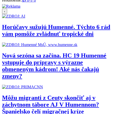
Hodnotenie:
👍 0
👎 0
‹
Horúčavy sužujú Humenné. Týchto 6 rád
vám pomôže zvládnuť tropické dni
Nová sezóna sa začína. HC 19 Humenné
vstupuje do prípravy s výrazne
obmeneným kádrom! Aké nás čakajú
zmeny?
Môžu migranti z Ceuty skončiť aj v
záchytnom tábore AJ V Humennom?
Španielsko čelí migračnej kríze