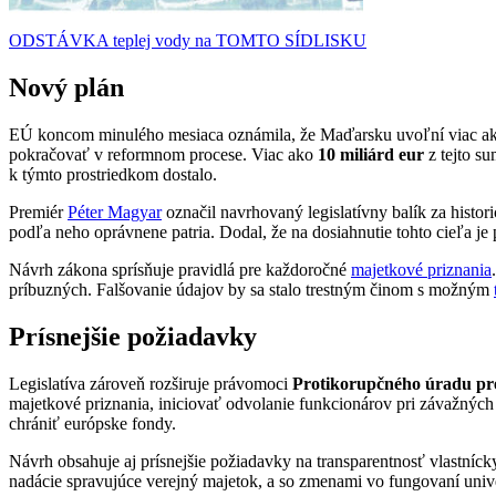
ODSTÁVKA teplej vody na TOMTO SÍDLISKU
Nový plán
EÚ koncom minulého mesiaca oznámila, že Maďarsku uvoľní viac a
pokračovať v reformnom procese. Viac ako
10 miliárd eur
z tejto s
k týmto prostriedkom dostalo.
Premiér
Péter Magyar
označil navrhovaný legislatívny balík za histo
podľa neho oprávnene patria. Dodal, že na dosiahnutie tohto cieľa je
Návrh zákona sprísňuje pravidlá pre každoročné
majetkové priznania
príbuzných. Falšovanie údajov by sa stalo trestným činom s možným
Prísnejšie požiadavky
Legislatíva zároveň rozširuje právomoci
Protikorupčného úradu pre
majetkové priznania, iniciovať odvolanie funkcionárov pri závažných
chrániť európske fondy.
Návrh obsahuje aj prísnejšie požiadavky na transparentnosť vlastníc
nadácie spravujúce verejný majetok, a so zmenami vo fungovaní univer