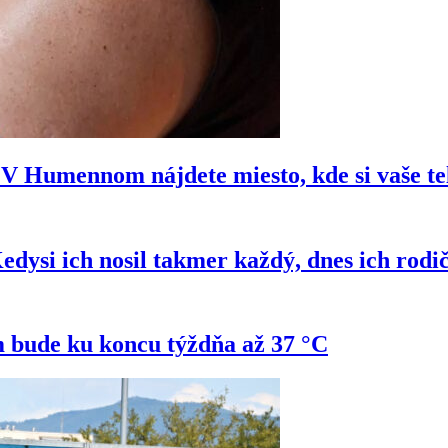
e? V Humennom nájdete miesto, kde si vaše t
si ich nosil takmer každý, dnes ich rodi
 bude ku koncu týždňa až 37 °C