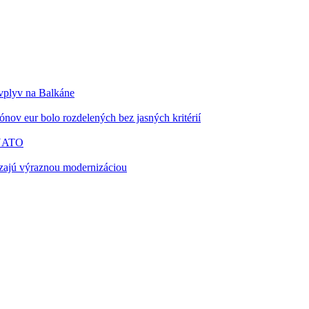
 vplyv na Balkáne
nov eur bolo rozdelených bez jasných kritérií
 NATO
zajú výraznou modernizáciou