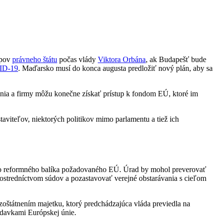
ípov
právneho štátu
počas vlády
Viktora Orbána
, ak Budapešť bude
ID-19
. Maďarsko musí do konca augusta predložiť nový plán, aby sa
čania a firmy môžu konečne získať prístup k fondom EÚ, ktoré im
taviteľov, niektorých politikov mimo parlamentu a tiež ich
ho reformného balíka požadovaného EÚ. Úrad by mohol preverovať
rostredníctvom súdov a pozastavovať verejné obstarávania s cieľom
 zoštátnením majetku, ktorý predchádzajúca vláda previedla na
iadavkami Európskej únie.