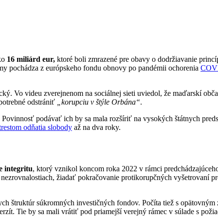
ko
16 miliárd eur,
ktoré boli zmrazené pre obavy o dodržiavanie princ
umy pochádza z európskeho fondu obnovy po pandémii ochorenia
COV
rický. Vo videu zverejnenom na sociálnej sieti uviedol, že maďarskí ob
 potrebné odstrániť
„korupciu v štýle Orbána“
.
. Povinnosť podávať ich by sa mala rozšíriť na vysokých štátnych preds
trestom odňatia slobody
až na dva roky.
 integritu
, ktorý vznikol koncom roka 2022 v rámci predchádzajúce
 nezrovnalostiach, žiadať pokračovanie protikorupčných vyšetrovaní p
kych štruktúr súkromných investičných fondov. Počíta tiež s opätovným
zít. Tie by sa mali vrátiť pod priamejší verejný rámec v súlade s pož