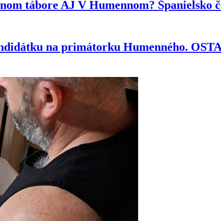
ytnom tábore AJ V Humennom? Španielsko če
kandidátku na primátorku Humenného. OS