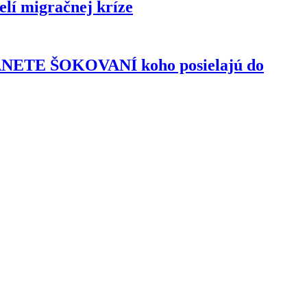
lí migračnej kríze
TANETE ŠOKOVANÍ koho posielajú do