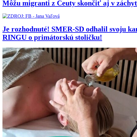
Môžu migranti z Ceuty skončiť aj v zách
Je rozhodnuté! SMER-SD odhalil svoju 
RINGU o primátorskú stoličku!