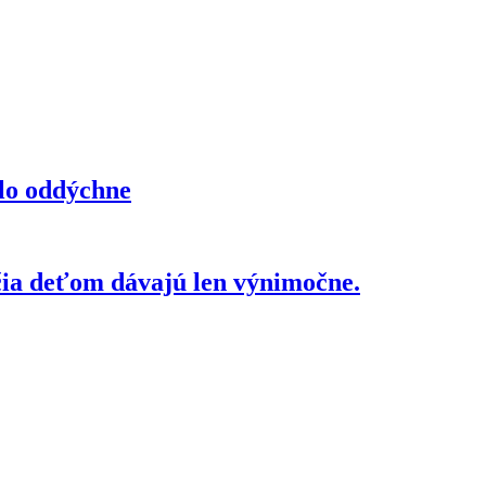
elo oddýchne
čia deťom dávajú len výnimočne.