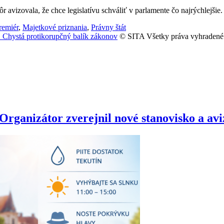
 avizovala, že chce legislatívu schváliť v parlamente čo najrýchlejšie.
remiér
,
Majetkové priznania
,
Právny štát
 Chystá protikorupčný balík zákonov
© SITA Všetky práva vyhradené
anizátor zverejnil nové stanovisko a avizu