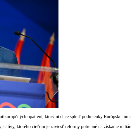
rotikorupčných opatrení, ktorými chce splniť podmienky Európskej úni
egislatívy, ktorého cieľom je zaviesť reformy potrebné na získanie mili