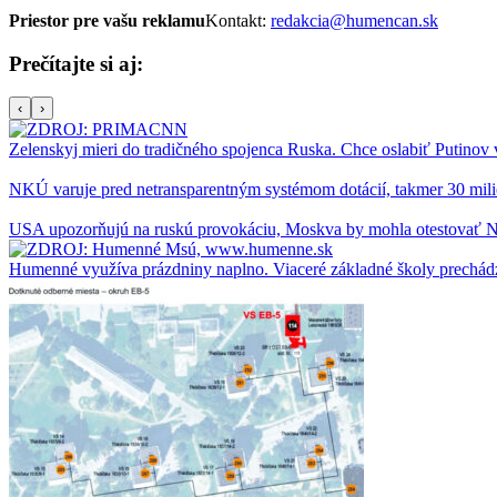
Priestor pre vašu reklamu
Kontakt:
redakcia@humencan.sk
Prečítajte si aj:
‹
›
Zelenskyj mieri do tradičného spojenca Ruska. Chce oslabiť Putinov
NKÚ varuje pred netransparentným systémom dotácií, takmer 30 milió
USA upozorňujú na ruskú provokáciu, Moskva by mohla otestovať
Humenné využíva prázdniny naplno. Viaceré základné školy prechád