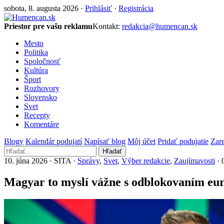
sobota, 8. augusta 2026 ·
Prihlásiť
·
Registrácia
Priestor pre vašu reklamu
Kontakt:
redakcia@humencan.sk
Mesto
Politika
Spoločnosť
Kultúra
Šport
Rozhovory
Slovensko
Svet
Recepty
Komentáre
Blogy
Kalendár podujatí
Napísať blog
Môj účet
Pridať podujatie
Zare
Hľadať
10. júna 2026 · SITA ·
Správy
,
Svet
,
Výber redakcie
,
Zaujímavosti
· 
Magyar to myslí vážne s odblokovaním eur