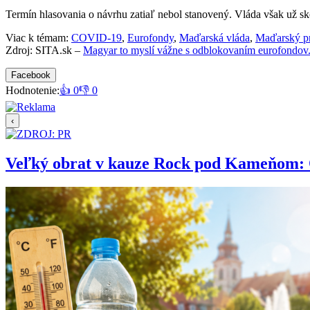
Termín hlasovania o návrhu zatiaľ nebol stanovený. Vláda však už skôr
Viac k témam:
COVID-19
,
Eurofondy
,
Maďarská vláda
,
Maďarský p
Zdroj: SITA.sk –
Magyar to myslí vážne s odblokovaním eurofondov.
Facebook
Hodnotenie:
👍 0
👎 0
‹
Veľký obrat v kauze Rock pod Kameňom: Org