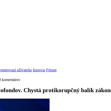
gistrovaní užívatelia
Inzercia
Fórum
0 komentárov
ofondov. Chystá protikorupčný balík záko