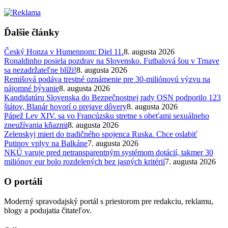
Ďalšie články
Český Honza v Humennom: Diel 11.
8. augusta 2026
Ronaldinho posiela pozdrav na Slovensko. Futbalová šou v Trnave
sa nezadržateľne blíži!
8. augusta 2026
Remišová podáva trestné oznámenie pre 30-miliónovú výzvu na
nájomné bývanie
8. augusta 2026
Kandidatúru Slovenska do Bezpečnostnej rady OSN podporilo 123
štátov, Blanár hovorí o prejave dôvery
8. augusta 2026
Pápež Lev XIV. sa vo Francúzsku stretne s obeťami sexuálneho
zneužívania kňazmi
8. augusta 2026
Zelenskyj mieri do tradičného spojenca Ruska. Chce oslabiť
Putinov vplyv na Balkáne
7. augusta 2026
NKÚ varuje pred netransparentným systémom dotácií, takmer 30
miliónov eur bolo rozdelených bez jasných kritérií
7. augusta 2026
O portáli
Moderný spravodajský portál s priestorom pre redakciu, reklamu,
blogy a podujatia čitateľov.