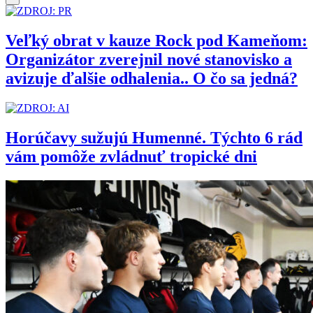
Veľký obrat v kauze Rock pod Kameňom:
Organizátor zverejnil nové stanovisko a
avizuje ďalšie odhalenia.. O čo sa jedná?
Horúčavy sužujú Humenné. Týchto 6 rád
vám pomôže zvládnuť tropické dni