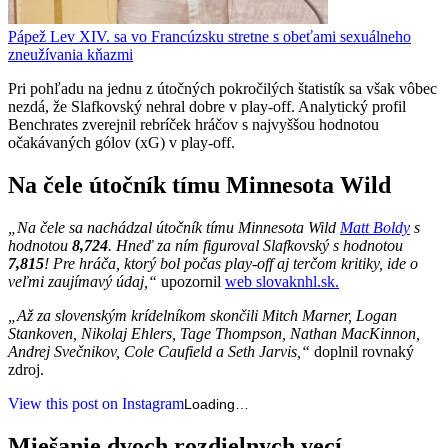
Pápež Lev XIV. sa vo Francúzsku stretne s obeťami sexuálneho
zneužívania kňazmi
Pri pohľadu na jednu z útočných pokročilých štatistík sa však vôbec
nezdá, že Slafkovský nehral dobre v play-off. Analytický profil
Benchrates zverejnil rebríček hráčov s najvyššou hodnotou
očakávaných gólov (xG) v play-off.
Na čele útočník tímu Minnesota Wild
„Na čele sa nachádzal útočník tímu Minnesota Wild
Matt Boldy
s
hodnotou
8,724
. Hneď za ním figuroval Slafkovský s hodnotou
7,815
! Pre hráča, ktorý bol počas play-off aj terčom kritiky, ide o
veľmi zaujímavý údaj,“
upozornil
web slovaknhl.sk.
„Až za slovenským krídelníkom skončili Mitch Marner, Logan
Stankoven, Nikolaj Ehlers, Tage Thompson, Nathan MacKinnon,
Andrej Svečnikov, Cole Caufield a Seth Jarvis,“
doplnil rovnaký
zdroj.
View this post on Instagram
Loading…
Miešanie dvoch rozdielnych vecí