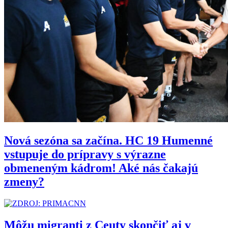
Nová sezóna sa začína. HC 19 Humenné
vstupuje do prípravy s výrazne
obmeneným kádrom! Aké nás čakajú
zmeny?
Môžu migranti z Ceuty skončiť aj v