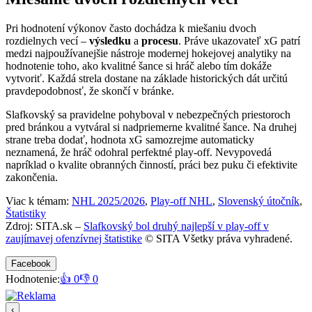
Pri hodnotení výkonov často dochádza k miešaniu dvoch
rozdielnych vecí –
výsledku
a
procesu
. Práve ukazovateľ xG patrí
medzi najpoužívanejšie nástroje modernej hokejovej analytiky na
hodnotenie toho, ako kvalitné šance si hráč alebo tím dokáže
vytvoriť. Každá strela dostane na základe historických dát určitú
pravdepodobnosť, že skončí v bránke.
Slafkovský sa pravidelne pohyboval v nebezpečných priestoroch
pred bránkou a vytváral si nadpriemerne kvalitné šance. Na druhej
strane treba dodať, hodnota xG samozrejme automaticky
neznamená, že hráč odohral perfektné play-off. Nevypovedá
napríklad o kvalite obranných činností, práci bez puku či efektivite
zakončenia.
Viac k témam:
NHL 2025/2026
,
Play-off NHL
,
Slovenský útočník
,
Štatistiky
Zdroj: SITA.sk –
Slafkovský bol druhý najlepší v play-off v
zaujímavej ofenzívnej štatistike
© SITA Všetky práva vyhradené.
Facebook
Hodnotenie:
👍 0
👎 0
‹