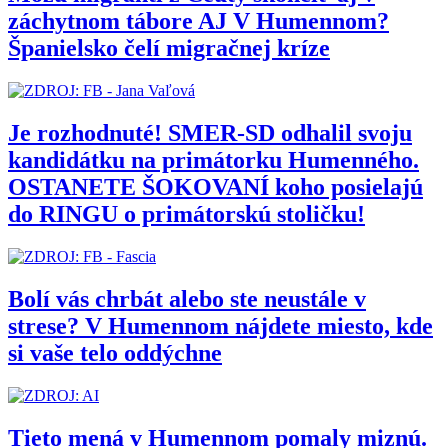
záchytnom tábore AJ V Humennom?
Španielsko čelí migračnej kríze
Je rozhodnuté! SMER-SD odhalil svoju
kandidátku na primátorku Humenného.
OSTANETE ŠOKOVANÍ koho posielajú
do RINGU o primátorskú stoličku!
Bolí vás chrbát alebo ste neustále v
strese? V Humennom nájdete miesto, kde
si vaše telo oddýchne
Tieto mená v Humennom pomaly miznú.