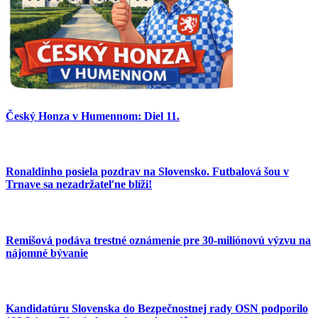
Český Honza v Humennom: Diel 11.
Ronaldinho posiela pozdrav na Slovensko. Futbalová šou v
Trnave sa nezadržateľne blíži!
Remišová podáva trestné oznámenie pre 30-miliónovú výzvu na
nájomné bývanie
Kandidatúru Slovenska do Bezpečnostnej rady OSN podporilo