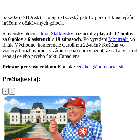
5.6.2026 (SITA.sk) – Juraj Slafkovský patril v play-off k najlepším
hráčom v očakávaných góloch.
Slovenský útočník
Juraj Slafkovský
nazbieral v play-off
12 bodov
za
6 gólov
a
6
asistencií
v
19 zápasoch
. Po vyradení
Montrealu
vo
finále Východnej konferencie Carolinou 22-ročný Košičan vo
viacerých rozhovoroch v zámorí sebakriticky uznal, že čakal viac od
seba aj celého prvého útoku Canadiens.
Priestor pre vašu reklamu
Kontakt:
redakcia@humencan.sk
Prečítajte si aj:
‹
›