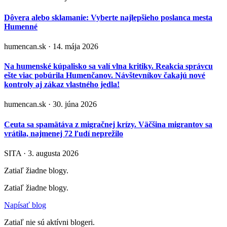
Dôvera alebo sklamanie: Vyberte najlepšieho poslanca mesta
Humenné
humencan.sk · 14. mája 2026
Na humenské kúpalisko sa valí vlna kritiky. Reakcia správcu
ešte viac pobúrila Humenčanov. Návštevníkov čakajú nové
kontroly aj zákaz vlastného jedla!
humencan.sk · 30. júna 2026
Ceuta sa spamätáva z migračnej krízy. Väčšina migrantov sa
vrátila, najmenej 72 ľudí neprežilo
SITA · 3. augusta 2026
Zatiaľ žiadne blogy.
Zatiaľ žiadne blogy.
Napísať blog
Zatiaľ nie sú aktívni blogeri.