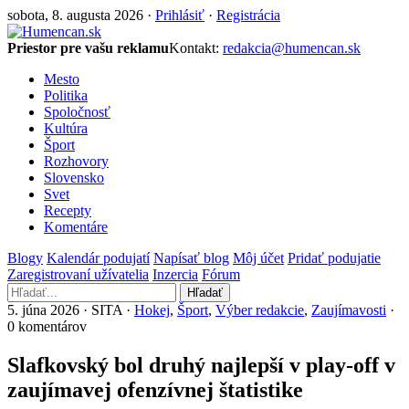
sobota, 8. augusta 2026 ·
Prihlásiť
·
Registrácia
Priestor pre vašu reklamu
Kontakt:
redakcia@humencan.sk
Mesto
Politika
Spoločnosť
Kultúra
Šport
Rozhovory
Slovensko
Svet
Recepty
Komentáre
Blogy
Kalendár podujatí
Napísať blog
Môj účet
Pridať podujatie
Zaregistrovaní užívatelia
Inzercia
Fórum
Hľadať
5. júna 2026 · SITA ·
Hokej
,
Šport
,
Výber redakcie
,
Zaujímavosti
·
0 komentárov
Slafkovský bol druhý najlepší v play-off v
zaujímavej ofenzívnej štatistike