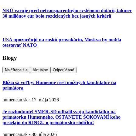
NKÚ varuje pred netransparentným systémom dotácií, takmer
30 miliónov eur bolo rozdelených bez jasných kritérií
USA upozorňujú na ruskú provokáciu, Moskva by mohla
otestovať NATO
Blogy
Najčítanejšie
Aktuálne
Odporúčané
Blížia sa voľby: Humenné rieši možných kandidátov na
primátora
humencan.sk · 17. mája 2026
Je rozhodnuté! SMER-SD odhalil svoju kandidátku na
primátorku Humenného. OSTANETE ŠOKOVANÍ koho
posielajú do RINGU o primátorskú stoličku!
humencan.sk · 30. júla 2026