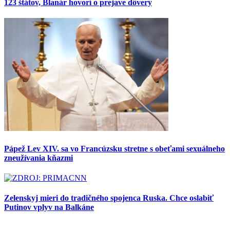
123 štátov, Blanár hovorí o prejave dôvery
Pápež Lev XIV. sa vo Francúzsku stretne s obeťami sexuálneho
zneužívania kňazmi
Zelenskyj mieri do tradičného spojenca Ruska. Chce oslabiť
Putinov vplyv na Balkáne