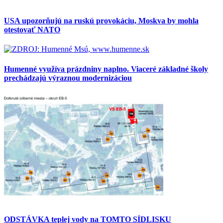
USA upozorňujú na ruskú provokáciu, Moskva by mohla
otestovať NATO
Humenné využíva prázdniny naplno. Viaceré základné školy
prechádzajú výraznou modernizáciou
ODSTÁVKA teplej vody na TOMTO SÍDLISKU