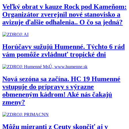
Veľký obrat v kauze Rock pod Kameňom:
Organizátor zverejnil nové stanovisko a
avizuje ďalšie odhalenia.. O čo sa jedná?
Horúčavy sužujú Humenné. Týchto 6 rád
vám pomôže zvládnuť tropické dni
Nová sezóna sa začína. HC 19 Humenné
vstupuje do prípravy s výrazne
obmeneným kádrom! Aké nás čakajú
zmeny?
Môžu migranti z Ceuty skončiť aj v