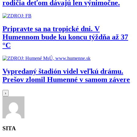
rodičia deťom dávajú len výnimočne.
Pripravte sa na tropické dni. V
Humennom bude ku koncu týždňa až 37
°C
Vypredaný štadión videl veľkú drámu.
Prešov zlomil Humenné v samom závere
›
SITA