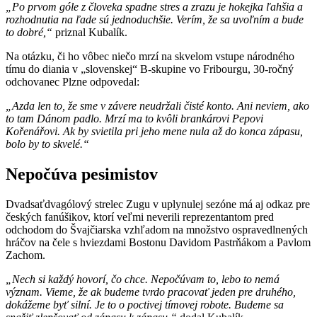
„Po prvom góle z človeka spadne stres a zrazu je hokejka ľahšia a
rozhodnutia na ľade sú jednoduchšie. Verím, že sa uvoľním a bude
to dobré,“
priznal Kubalík.
Na otázku, či ho vôbec niečo mrzí na skvelom vstupe národného
tímu do diania v „slovenskej“ B-skupine vo Fribourgu, 30-ročný
odchovanec Plzne odpovedal:
„Azda len to, že sme v závere neudržali čisté konto. Ani neviem, ako
to tam Dánom padlo. Mrzí ma to kvôli brankárovi Pepovi
Kořenářovi. Ak by svietila pri jeho mene nula až do konca zápasu,
bolo by to skvelé.“
Nepočúva pesimistov
Dvadsaťdvagólový strelec Zugu v uplynulej sezóne má aj odkaz pre
českých fanúšikov, ktorí veľmi neverili reprezentantom pred
odchodom do Švajčiarska vzhľadom na množstvo ospravedlnených
hráčov na čele s hviezdami Bostonu Davidom Pastrňákom a Pavlom
Zachom.
„Nech si každý hovorí, čo chce. Nepočúvam to, lebo to nemá
význam. Vieme, že ak budeme tvrdo pracovať jeden pre druhého,
dokážeme byť silní. Je to o poctivej tímovej robote. Budeme sa