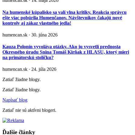
humencan.sk · 14. mája 2026
Na humenské kúpalisko sa valí vlna kritiky. Reakcia správcu
ešte viac pobúrila Humenčanov. Návštevníkov čakajú nové
kontroly aj zákaz vlastného jedla!
humencan.sk · 30. júna 2026
Kauza Polonín vyvoláva otázky. Ako ju vysvetlí prednosta
Okresného úradu Snina Tomáš Kirňak z HLASU, ktorý mieri
na primátorskú stoličku?
humencan.sk · 24. júla 2026
Zatiaľ žiadne blogy.
Zatiaľ žiadne blogy.
Napísať blog
Zatiaľ nie sú aktívni blogeri.
Ďalšie články