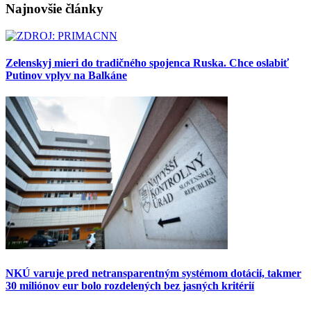
Najnovšie články
Zelenskyj mieri do tradičného spojenca Ruska. Chce oslabiť
Putinov vplyv na Balkáne
NKÚ varuje pred netransparentným systémom dotácií, takmer
30 miliónov eur bolo rozdelených bez jasných kritérií