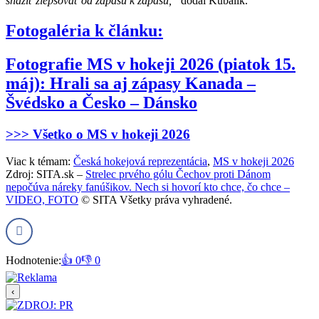
snažiť zlepšovať od zápasu k zápasu,“
dodal Kubalík.
Fotogaléria k článku:
Fotografie MS v hokeji 2026 (piatok 15.
máj): Hrali sa aj zápasy Kanada –
Švédsko a Česko – Dánsko
>>> Všetko o MS v hokeji 2026
Viac k témam:
Česká hokejová reprezentácia
,
MS v hokeji 2026
Zdroj: SITA.sk –
Strelec prvého gólu Čechov proti Dánom
nepočúva náreky fanúšikov. Nech si hovorí kto chce, čo chce –
VIDEO, FOTO
© SITA Všetky práva vyhradené.
Hodnotenie:
👍 0
👎 0
‹