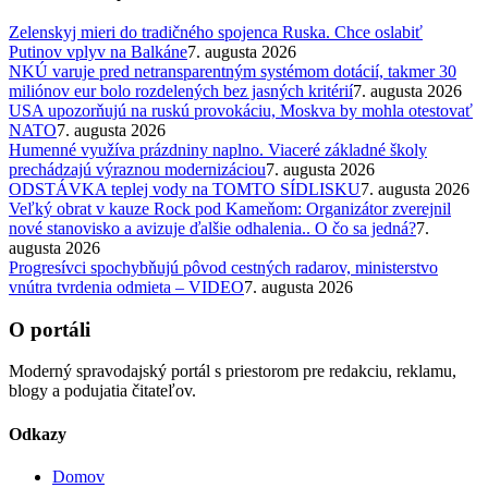
Zelenskyj mieri do tradičného spojenca Ruska. Chce oslabiť
Putinov vplyv na Balkáne
7. augusta 2026
NKÚ varuje pred netransparentným systémom dotácií, takmer 30
miliónov eur bolo rozdelených bez jasných kritérií
7. augusta 2026
USA upozorňujú na ruskú provokáciu, Moskva by mohla otestovať
NATO
7. augusta 2026
Humenné využíva prázdniny naplno. Viaceré základné školy
prechádzajú výraznou modernizáciou
7. augusta 2026
ODSTÁVKA teplej vody na TOMTO SÍDLISKU
7. augusta 2026
Veľký obrat v kauze Rock pod Kameňom: Organizátor zverejnil
nové stanovisko a avizuje ďalšie odhalenia.. O čo sa jedná?
7.
augusta 2026
Progresívci spochybňujú pôvod cestných radarov, ministerstvo
vnútra tvrdenia odmieta – VIDEO
7. augusta 2026
O portáli
Moderný spravodajský portál s priestorom pre redakciu, reklamu,
blogy a podujatia čitateľov.
Odkazy
Domov