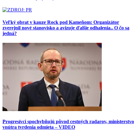
Veľký obrat v kauze Rock pod Kameňom: Organizátor
zverejnil nové stanovisko a avizuje ďalšie odhalenia.. O čo sa
jedná?
Progresívci spochybňujú pôvod cestných radarov, ministerstvo
vnútra tvrdenia odmieta – VIDEO