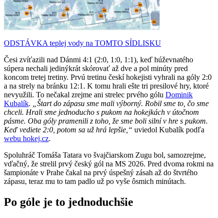
ODSTÁVKA teplej vody na TOMTO SÍDLISKU
Česi zvíťazili nad Dánmi 4:1 (2:0, 1:0, 1:1), keď húževnatého
súpera nechali jedinýkrát skórovať až dve a pol minúty pred
koncom tretej tretiny. Prvú tretinu českí hokejisti vyhrali na góly 2:0
a na strely na bránku 12:1. K tomu hrali ešte tri presilové hry, ktoré
nevyužili. To nečakal zrejme ani strelec prvého gólu
Dominik
Kubalík
.
„Štart do zápasu sme mali výborný. Robil sme to, čo sme
chceli. Hrali sme jednoducho s pukom na hokejkách v útočnom
pásme. Oba góly pramenili z toho, že sme boli silní v hre s pukom.
Keď vediete 2:0, potom sa už hrá lepšie,“
uviedol Kubalík podľa
webu hokej.cz
.
Spoluhráč Tomáša Tatara vo švajčiarskom Zugu bol, samozrejme,
vďačný, že strelil prvý český gól na MS 2026. Pred dvoma rokmi na
šampionáte v Prahe čakal na prvý úspešný zásah až do štvrtého
zápasu, teraz mu to tam padlo už po vyše ôsmich minútach.
Po góle je to jednoduchšie