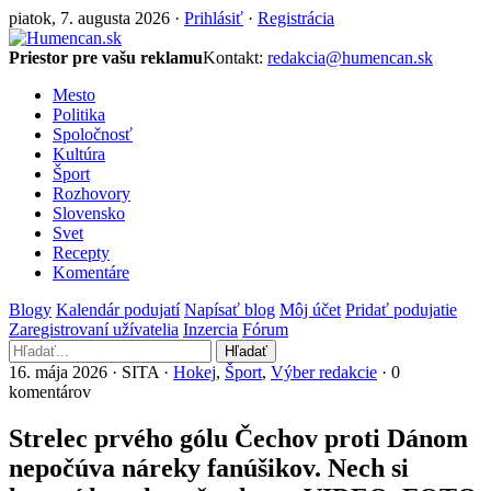
piatok, 7. augusta 2026 ·
Prihlásiť
·
Registrácia
Priestor pre vašu reklamu
Kontakt:
redakcia@humencan.sk
Mesto
Politika
Spoločnosť
Kultúra
Šport
Rozhovory
Slovensko
Svet
Recepty
Komentáre
Blogy
Kalendár podujatí
Napísať blog
Môj účet
Pridať podujatie
Zaregistrovaní užívatelia
Inzercia
Fórum
Hľadať
16. mája 2026 · SITA ·
Hokej
,
Šport
,
Výber redakcie
· 0
komentárov
Strelec prvého gólu Čechov proti Dánom
nepočúva náreky fanúšikov. Nech si