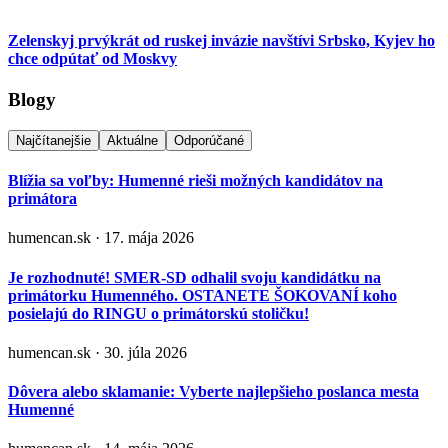
Zelenskyj prvýkrát od ruskej invázie navštívi Srbsko, Kyjev ho
chce odpútať od Moskvy
Blogy
Najčítanejšie
Aktuálne
Odporúčané
Blížia sa voľby: Humenné rieši možných kandidátov na
primátora
humencan.sk · 17. mája 2026
Je rozhodnuté! SMER-SD odhalil svoju kandidátku na
primátorku Humenného. OSTANETE ŠOKOVANÍ koho
posielajú do RINGU o primátorskú stoličku!
humencan.sk · 30. júla 2026
Dôvera alebo sklamanie: Vyberte najlepšieho poslanca mesta
Humenné