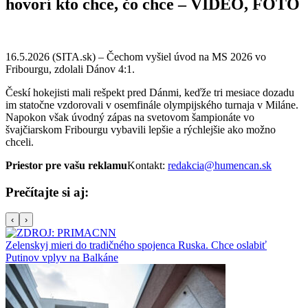
hovorí kto chce, čo chce – VIDEO, FOTO
16.5.2026 (SITA.sk) – Čechom vyšiel úvod na MS 2026 vo
Fribourgu, zdolali Dánov 4:1.
Českí hokejisti mali rešpekt pred Dánmi, keďže tri mesiace dozadu
im statočne vzdorovali v osemfinále olympijského turnaja v Miláne.
Napokon však úvodný zápas na svetovom šampionáte vo
švajčiarskom Fribourgu vybavili lepšie a rýchlejšie ako možno
chceli.
Priestor pre vašu reklamu
Kontakt:
redakcia@humencan.sk
Prečítajte si aj:
‹
›
Zelenskyj mieri do tradičného spojenca Ruska. Chce oslabiť
Putinov vplyv na Balkáne