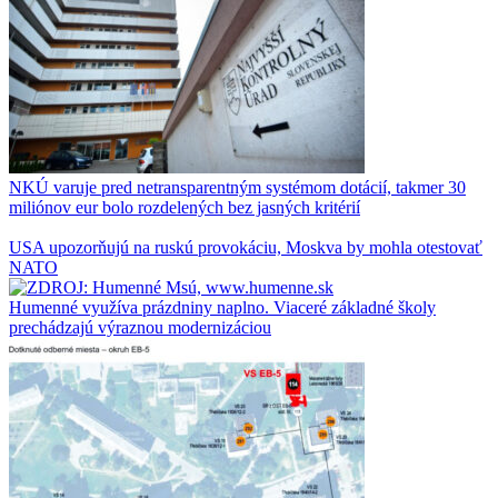
NKÚ varuje pred netransparentným systémom dotácií, takmer 30
miliónov eur bolo rozdelených bez jasných kritérií
USA upozorňujú na ruskú provokáciu, Moskva by mohla otestovať
NATO
Humenné využíva prázdniny naplno. Viaceré základné školy
prechádzajú výraznou modernizáciou