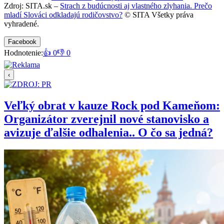
Zdroj: SITA.sk –
Strach z budúcnosti aj vlastného zlyhania. Prečo
mladí Slováci odkladajú rodičovstvo?
© SITA Všetky práva
vyhradené.
Facebook
Hodnotenie:
👍 0
👎 0
‹
Veľký obrat v kauze Rock pod Kameňom:
Organizátor zverejnil nové stanovisko a
avizuje ďalšie odhalenia.. O čo sa jedná?