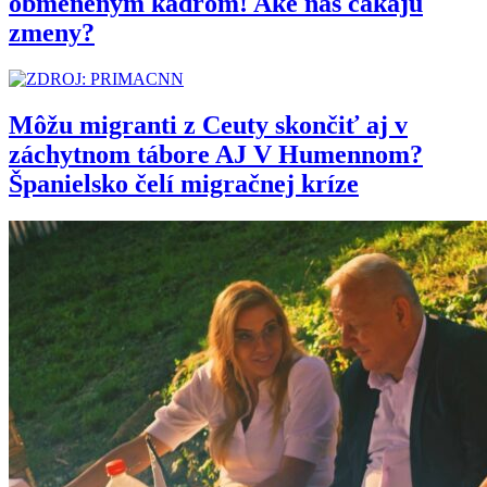
obmeneným kádrom! Aké nás čakajú
zmeny?
Môžu migranti z Ceuty skončiť aj v
záchytnom tábore AJ V Humennom?
Španielsko čelí migračnej kríze