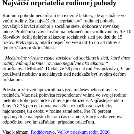
Najväčší nepriatelia rodinnej pohody
Rodinnú pohodu nenarúšajú len externé faktory, ale aj situácie vo
vnútri rodiny. Za najväčších „nepriateľov“ rodinnej pohody
považujú Slováci alkohol a sociálne siete, dokonca v rovnakej
miere. Problém so závislosťou na nekonečnom scrollovaní by 9 z 10
Slovákov riešili úplným zákazom sociálnych sietí pre deti do 15
rokov. Prekvapivo, mladí dospelí vo veku od 15 do 24 rokov s
týmto zákazom skôr súhlasia.
„Medziročne výrazne rastie závislosť od sociálnych sietí, ktoré dnes
rodiny vnímajú takmer rovnako negatívne ako alkohol,“
skonštatoval Mislovič. Dodal, že 58 percent rodičov priznáva, že pri
používaní mobilov a sociálnych sietí nedokáže byť svojim deťom
príkladom.
Prieskum zároveň upozornil na význam duševného zdravia v
rodinách. Viac než polovica respondentov vníma vo svojej rodine
niekoho, koho psychické zdravie je ohrozené. Najčastejšie ide o
ženy. Až 35 percent opýtaných žien označilo za psychicky
najohrozenejšiu osobu v rodine samé seba. Pre 70 percent
opýtaných je najlepším liekom čas osamote, ktorý vedia venovať
odpočinku, svojim záľubám, prípadne priateľom.
Viac k témam:
Rodičovstvo
,
Veľký prieskum rodín 2026