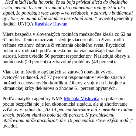
„Keď mladí ľudia hovoria, že sa boja priviesť dieťa do dnešného
sveta, nemali by sme to vnímať ako odmietanie rodiny. Skôr ako
signál, že potrebujú viac istoty – vo vzťahoch, v zdraví, v budúcnosti
aj v tom, že na náročné situácie nezostanú sami,“
uviedol generálny
riaditeľ UNIQA
Rastislav Havran
.
Miera bezpečia v slovenských rodinách medziročne klesla zo 62 na
61 bodov. Tento ukazovateľ sleduje viacero oblastí života rodín
vrátane vzťahov, zdravia či vnímania okolitého sveta. Psychickú
pohodu v rodinách podľa prieskumu najviac narúšajú finančné
starosti, ktoré uviedlo 56 percent respondentov. Nasledujú obavy z
budúcnosti (50 percent) a zdravotné problémy (49 percent).
Viac ako tri štvrtiny opýtaných sa zároveň obávajú vývoja
svetových udalostí. Až 77 percent respondentov uviedlo strach z
možného celosvetového konfliktu. Obavy z vojny na Ukrajine a
klimatickej krízy deklarovalo zhodne 61 percent opýtaných.
Podľa analytika agentúry NMS
Michala Misloviča
za poklesom
pocitu bezpečia nie je len ekonomická situácia, ale aj zhoršovanie
vzťahov v rodinách.
„Až 14 percent Slovákov má z niekoho v rodine
strach, pričom vlani to bolo deväť percent. K psychickému
ubližovaniu môže dochádzať až v 16 percentách slovenských rodín,“
uviedol.