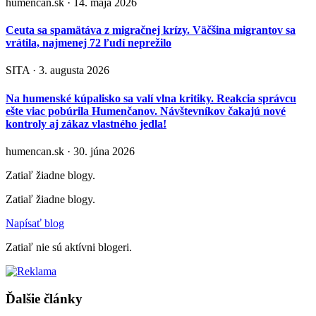
humencan.sk · 14. mája 2026
Ceuta sa spamätáva z migračnej krízy. Väčšina migrantov sa
vrátila, najmenej 72 ľudí neprežilo
SITA · 3. augusta 2026
Na humenské kúpalisko sa valí vlna kritiky. Reakcia správcu
ešte viac pobúrila Humenčanov. Návštevníkov čakajú nové
kontroly aj zákaz vlastného jedla!
humencan.sk · 30. júna 2026
Zatiaľ žiadne blogy.
Zatiaľ žiadne blogy.
Napísať blog
Zatiaľ nie sú aktívni blogeri.
Ďalšie články