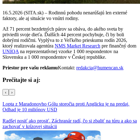
16.5.2026 (SITA.sk) – Rodinnú pohodu nenarúšajú len externé
faktory, ale aj situácie vo vnútri rodiny.
Až 71 percent bezdetných párov sa obáva, do akého sveta by
priviedli svoje dieťa. Ďalších 44 percent pochybuje, či by boli
dobrými rodičmi. Vyplýva to z Veľkého prieskumu rodín 2026,
ktorý realizovala agentúra
NMS Market Research
pre finančný dom
UNIQA
na reprezentatívnej vzorke 1 000 respondentov na
Slovensku a 1 000 respondentov v Českej republike.
Priestor pre vašu reklamu
Kontakt:
redakcia@humencan.sk
Prečítajte si aj:
‹
›
Lopta z Maradonovho Gólu storočia proti Anglicku je na predaj.
Odhad je 10 miliónov USD
Radšej nosiť ako prosiť. Záchranár radí, čo si zbaliť na túru a ako sa
zachovať v krízovej situácii