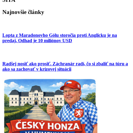
Najnovšie články
Lopta z Maradonovho Gólu storočia proti Anglicku je na
predaj. Odhad je 10 miliónov USD
Radšej nosiť ako prosiť. Záchranár radí, čo si zbaliť na túru a
ako sa zachovať v krízovej situácii