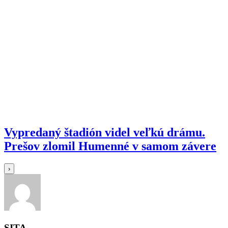
Vypredaný štadión videl veľkú drámu.
Prešov zlomil Humenné v samom závere
›
SITA