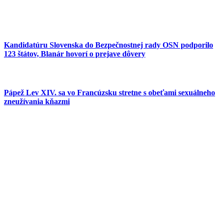
Kandidatúru Slovenska do Bezpečnostnej rady OSN podporilo
123 štátov, Blanár hovorí o prejave dôvery
Pápež Lev XIV. sa vo Francúzsku stretne s obeťami sexuálneho
zneužívania kňazmi