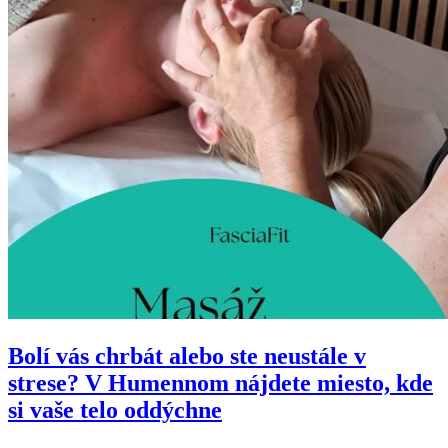
Bolí vás chrbát alebo ste neustále v
strese? V Humennom nájdete miesto, kde
si vaše telo oddýchne