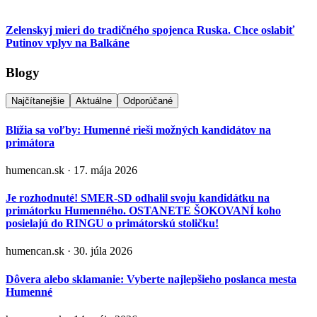
Zelenskyj mieri do tradičného spojenca Ruska. Chce oslabiť
Putinov vplyv na Balkáne
Blogy
Najčítanejšie
Aktuálne
Odporúčané
Blížia sa voľby: Humenné rieši možných kandidátov na
primátora
humencan.sk · 17. mája 2026
Je rozhodnuté! SMER-SD odhalil svoju kandidátku na
primátorku Humenného. OSTANETE ŠOKOVANÍ koho
posielajú do RINGU o primátorskú stoličku!
humencan.sk · 30. júla 2026
Dôvera alebo sklamanie: Vyberte najlepšieho poslanca mesta
Humenné