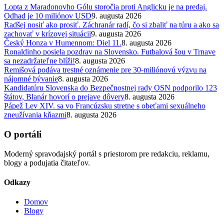
Lopta z Maradonovho Gólu storočia proti Anglicku je na predaj.
Odhad je 10 miliónov USD
9. augusta 2026
Radšej nosiť ako prosiť. Záchranár radí, čo si zbaliť na túru a ako sa
zachovať v krízovej situácii
9. augusta 2026
Český Honza v Humennom: Diel 11.
8. augusta 2026
Ronaldinho posiela pozdrav na Slovensko. Futbalová šou v Trnave
sa nezadržateľne blíži!
8. augusta 2026
Remišová podáva trestné oznámenie pre 30-miliónovú výzvu na
nájomné bývanie
8. augusta 2026
Kandidatúru Slovenska do Bezpečnostnej rady OSN podporilo 123
štátov, Blanár hovorí o prejave dôvery
8. augusta 2026
Pápež Lev XIV. sa vo Francúzsku stretne s obeťami sexuálneho
zneužívania kňazmi
8. augusta 2026
O portáli
Moderný spravodajský portál s priestorom pre redakciu, reklamu,
blogy a podujatia čitateľov.
Odkazy
Domov
Blogy