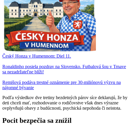
Český Honza v Humennom: Diel 11.
Ronaldinho posiela pozdrav na Slovensko. Futbalová šou v Trnave
sa nezadržateľne blíži!
Remišová podáva trestné oznámenie pre 30-miliónovú výzvu na
nájomné bývanie
Podľa výsledkov dve tretiny bezdetných párov síce deklarujú, že by
deti chceli mať, rozhodovanie o rodičovstve však dnes výrazne
ovplyvňujú obavy z budúcnosti, psychická nepohoda či neistota.
Pocit bezpečia sa znížil