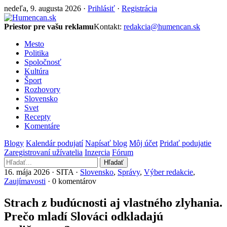
nedeľa, 9. augusta 2026 ·
Prihlásiť
·
Registrácia
Priestor pre vašu reklamu
Kontakt:
redakcia@humencan.sk
Mesto
Politika
Spoločnosť
Kultúra
Šport
Rozhovory
Slovensko
Svet
Recepty
Komentáre
Blogy
Kalendár podujatí
Napísať blog
Môj účet
Pridať podujatie
Zaregistrovaní užívatelia
Inzercia
Fórum
Hľadať
16. mája 2026 · SITA ·
Slovensko
,
Správy
,
Výber redakcie
,
Zaujímavosti
· 0 komentárov
Strach z budúcnosti aj vlastného zlyhania.
Prečo mladí Slováci odkladajú