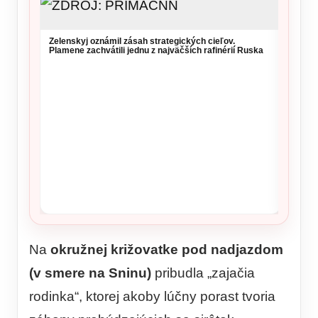
Zelenskyj oznámil zásah strategických cieľov.
Plamene zachvátili jednu z najväčších rafinérií Ruska
Vysoké
si daj
Na
okružnej križovatke pod nadjazdom
(v smere na Sninu)
pribudla „zajačia
rodinka“, ktorej akoby lúčny porast tvoria