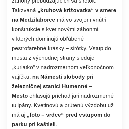
záhony prebúdzajúcich sa sirôtok.
Takzvaná
„kruhová križovatka“ v smere
na Medzilaborce
má vo svojom vnútri
konštrukcie s kvetinovými záhonmi,
v ktorých dominujú obľúbené
pestrofarebné krásky – sirôtky. Vstup do
mesta z východnej strany sleduje
„kuriatko“ v nadrozmernom veľkonočnom
vajíčku,
na Námestí slobody pri
železničnej stanici Humenné –
Mesto
ohlasujú príchod jari nadrozmerné
tulipány. Kvetinovú a prútenú výzdobu už
má aj
„foto – srdce“ pred vstupom do
parku pri kaštieli
.