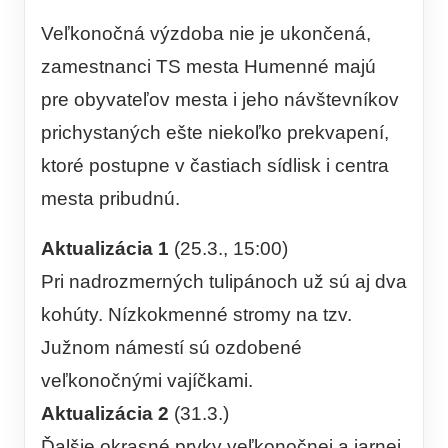
Veľkonočná výzdoba nie je ukončená,
zamestnanci TS mesta Humenné majú
pre obyvateľov mesta i jeho návštevníkov
prichystaných ešte niekoľko prekvapení,
ktoré postupne v častiach sídlisk i centra
mesta pribudnú.
Aktualizácia 1
(25.3., 15:00)
Pri nadrozmerných tulipánoch už sú aj dva
kohúty. Nízkokmenné stromy na tzv.
Južnom námestí sú ozdobené
veľkonočnými vajíčkami.
Aktualizácia 2
(31.3.)
Ďalšie okrasné prvky veľkonočnej a jarnej