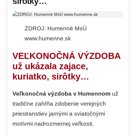
sirôtky…
ZDROJ: Humenné MsÚ
www.humenne.sk
VEĽKONOČNÁ VÝZDOBA
už ukázala zajace,
kuriatko, sirôtky…
Veľkonočná výzdoba v Humennom
už
tradične zahŕňa zdobenie verejných
priestranstiev jarnými a sviatočnými
motívmi nadrozmernej veľkosti.