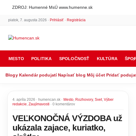
ZDROJ: Humenné MsÚ www.humenne.sk
piatok, 7. augusta 2026 ·
Prihlásiť
·
Registrácia
MESTO
POLITIKA
SPOLOČNOSŤ
KULTÚRA
ŠPO
Blogy
Kalendár podujatí
Napísať blog
Môj účet
Pridať poduja
4. apríla 2026 · humencan.sk ·
Mesto
,
Rozhovory
,
Svet
,
Výber
redakcie
,
Zaujímavosti
· 0 komentárov
VEĽKONOČNÁ VÝZDOBA už
ukázala zajace, kuriatko,