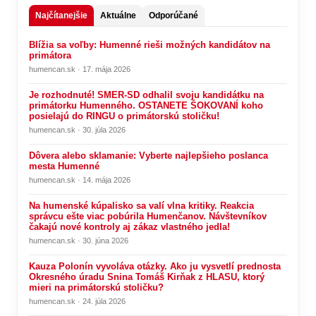
Najčítanejšie
Aktuálne
Odporúčané
Blížia sa voľby: Humenné rieši možných kandidátov na
primátora
humencan.sk · 17. mája 2026
Je rozhodnuté! SMER-SD odhalil svoju kandidátku na
primátorku Humenného. OSTANETE ŠOKOVANÍ koho
posielajú do RINGU o primátorskú stoličku!
humencan.sk · 30. júla 2026
Dôvera alebo sklamanie: Vyberte najlepšieho poslanca
mesta Humenné
humencan.sk · 14. mája 2026
Na humenské kúpalisko sa valí vlna kritiky. Reakcia
správcu ešte viac pobúrila Humenčanov. Návštevníkov
čakajú nové kontroly aj zákaz vlastného jedla!
humencan.sk · 30. júna 2026
Kauza Polonín vyvoláva otázky. Ako ju vysvetlí prednosta
Okresného úradu Snina Tomáš Kirňak z HLASU, ktorý
mieri na primátorskú stoličku?
humencan.sk · 24. júla 2026