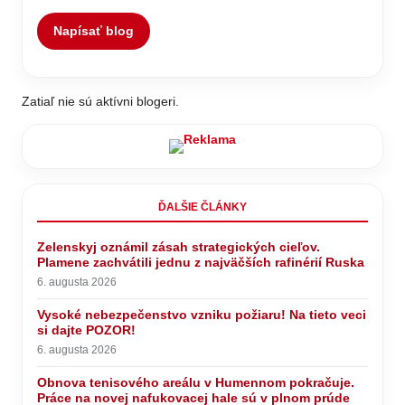
Napísať blog
Zatiaľ nie sú aktívni blogeri.
ĎALŠIE ČLÁNKY
Zelenskyj oznámil zásah strategických cieľov.
Plamene zachvátili jednu z najväčších rafinérií Ruska
6. augusta 2026
Vysoké nebezpečenstvo vzniku požiaru! Na tieto veci
si dajte POZOR!
6. augusta 2026
Obnova tenisového areálu v Humennom pokračuje.
Práce na novej nafukovacej hale sú v plnom prúde