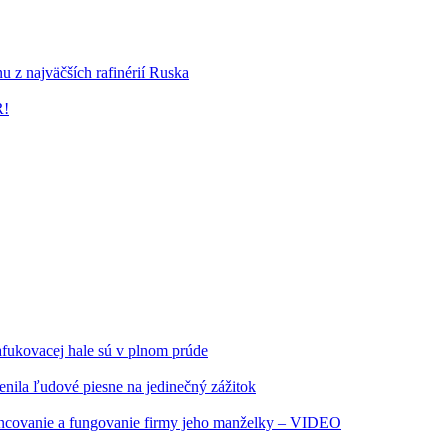
u z najväčších rafinérií Ruska
R!
fukovacej hale sú v plnom prúde
ila ľudové piesne na jedinečný zážitok
inancovanie a fungovanie firmy jeho manželky – VIDEO