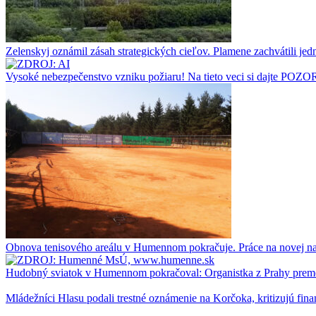
Zelenskyj oznámil zásah strategických cieľov. Plamene zachvátili jedn
Vysoké nebezpečenstvo vzniku požiaru! Na tieto veci si dajte POZO
Obnova tenisového areálu v Humennom pokračuje. Práce na novej na
Hudobný sviatok v Humennom pokračoval: Organistka z Prahy premen
Mládežníci Hlasu podali trestné oznámenie na Korčoka, kritizujú f