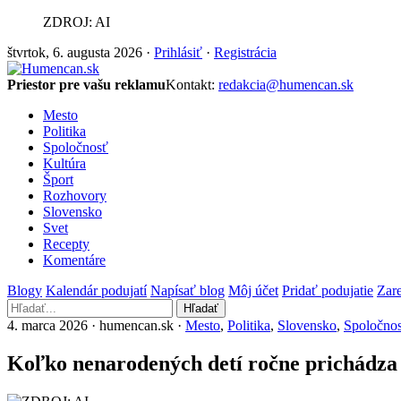
ZDROJ: AI
štvrtok, 6. augusta 2026 ·
Prihlásiť
·
Registrácia
Priestor pre vašu reklamu
Kontakt:
redakcia@humencan.sk
Mesto
Politika
Spoločnosť
Kultúra
Šport
Rozhovory
Slovensko
Svet
Recepty
Komentáre
Blogy
Kalendár podujatí
Napísať blog
Môj účet
Pridať podujatie
Zare
Hľadať
4. marca 2026 · humencan.sk ·
Mesto
,
Politika
,
Slovensko
,
Spoločno
Koľko nenarodených detí ročne prichádza