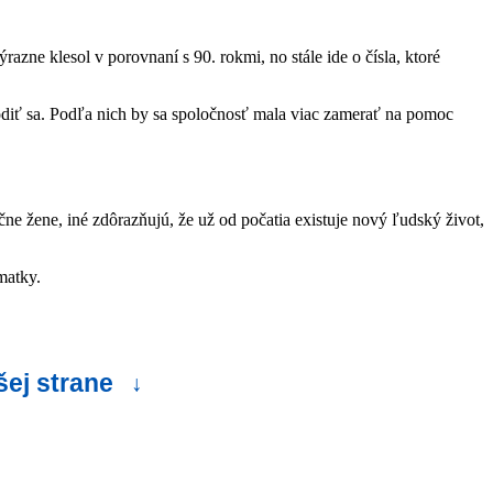
razne klesol v porovnaní s 90. rokmi, no stále ide o čísla, ktoré
rodiť sa. Podľa nich by sa spoločnosť mala viac zamerať na pomoc
čne žene, iné zdôrazňujú, že už od počatia existuje nový ľudský život,
matky.
šej strane
↓