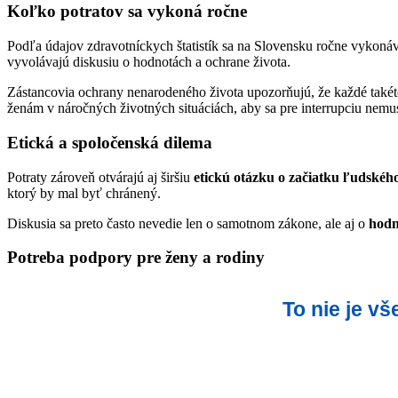
Koľko potratov sa vykoná ročne
Podľa údajov zdravotníckych štatistík sa na Slovensku ročne vykoná
vyvolávajú diskusiu o hodnotách a ochrane života.
Zástancovia ochrany nenarodeného života upozorňujú, že každé takét
ženám v náročných životných situáciách, aby sa pre interrupciu nemu
Etická a spoločenská dilema
Potraty zároveň otvárajú aj širšiu
etickú otázku o začiatku ľudského
ktorý by mal byť chránený.
Diskusia sa preto často nevedie len o samotnom zákone, ale aj o
hodn
Potreba podpory pre ženy a rodiny
To nie je v