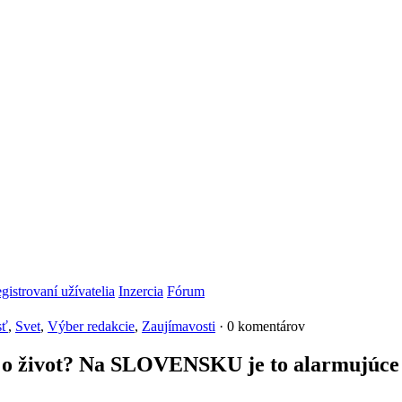
gistrovaní užívatelia
Inzercia
Fórum
sť
,
Svet
,
Výber redakcie
,
Zaujímavosti
· 0 komentárov
 o život? Na SLOVENSKU je to alarmujúce 