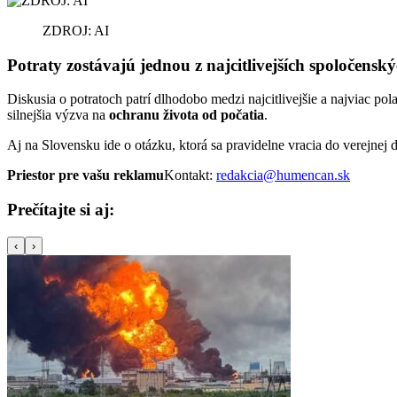
ZDROJ: AI
Potraty zostávajú jednou z najcitlivejších spoločensk
Diskusia o potratoch patrí dlhodobo medzi najcitlivejšie a najviac po
silnejšia výzva na
ochranu života od počatia
.
Aj na Slovensku ide o otázku, ktorá sa pravidelne vracia do verejnej d
Priestor pre vašu reklamu
Kontakt:
redakcia@humencan.sk
Prečítajte si aj:
‹
›