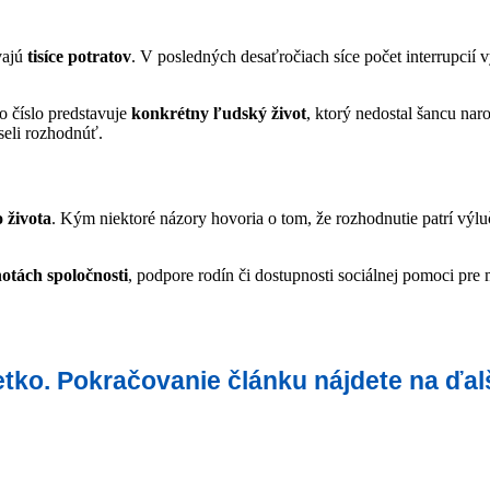
vajú
tisíce potratov
. V posledných desaťročiach síce počet interrupcií vý
o číslo predstavuje
konkrétny ľudský život
, ktorý nedostal šancu na
seli rozhodnúť.
 života
. Kým niektoré názory hovoria o tom, že rozhodnutie patrí výlu
otách spoločnosti
, podpore rodín či dostupnosti sociálnej pomoci pre 
šetko. Pokračovanie článku nájdete na ďal