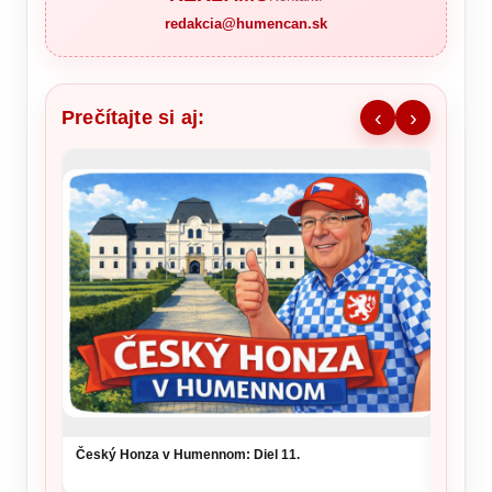
redakcia@humencan.sk
Prečítajte si aj:
‹
›
Český Honza v Humennom: Diel 11.
Ronald
šou v 