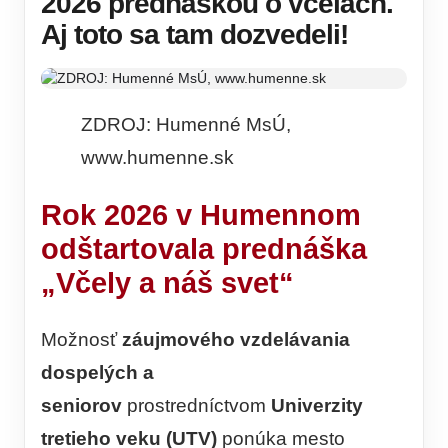
2026 prednáškou o včelách.
Aj toto sa tam dozvedeli!
ZDROJ: Humenné MsÚ,
www.humenne.sk
Rok 2026 v Humennom
odštartovala prednáška
„Včely a náš svet“
Možnosť
záujmového vzdelávania
dospelých a
seniorov
prostredníctvom
Univerzity
tretieho veku (UTV)
ponúka mesto