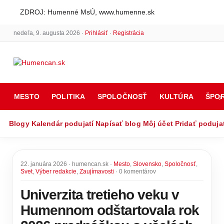
ZDROJ: Humenné MsÚ, www.humenne.sk
nedeľa, 9. augusta 2026 ·
Prihlásiť
·
Registrácia
MESTO
POLITIKA
SPOLOČNOSŤ
KULTÚRA
ŠPO
Blogy
Kalendár podujatí
Napísať blog
Môj účet
Pridať poduja
22. januára 2026 · humencan.sk ·
Mesto
,
Slovensko
,
Spoločnosť
,
Svet
,
Výber redakcie
,
Zaujímavosti
· 0 komentárov
Univerzita tretieho veku v
Humennom odštartovala rok