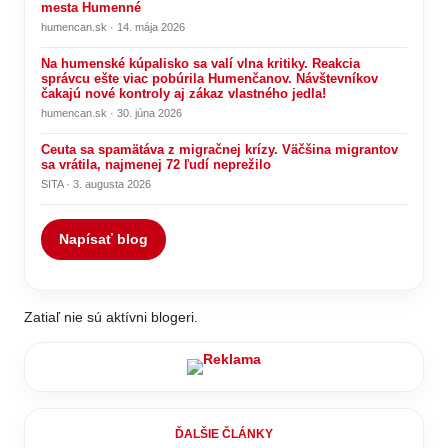
mesta Humenné
humencan.sk · 14. mája 2026
Na humenské kúpalisko sa valí vlna kritiky. Reakcia
správcu ešte viac pobúrila Humenčanov. Návštevníkov
čakajú nové kontroly aj zákaz vlastného jedla!
humencan.sk · 30. júna 2026
Ceuta sa spamätáva z migračnej krízy. Väčšina migrantov
sa vrátila, najmenej 72 ľudí neprežilo
SITA · 3. augusta 2026
Napísať blog
Zatiaľ nie sú aktívni blogeri.
ĎALŠIE ČLÁNKY