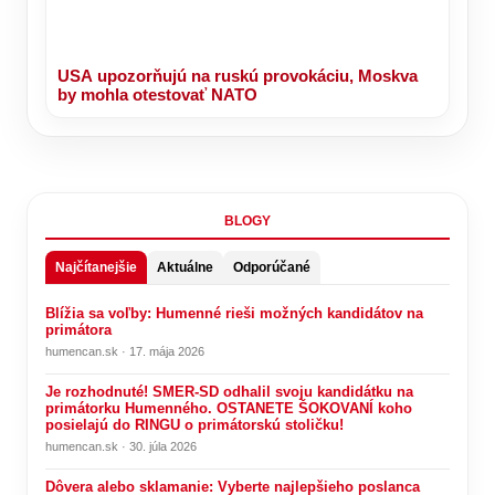
USA upozorňujú na ruskú provokáciu, Moskva
by mohla otestovať NATO
BLOGY
Najčítanejšie
Aktuálne
Odporúčané
Blížia sa voľby: Humenné rieši možných kandidátov na
primátora
humencan.sk · 17. mája 2026
Je rozhodnuté! SMER-SD odhalil svoju kandidátku na
primátorku Humenného. OSTANETE ŠOKOVANÍ koho
posielajú do RINGU o primátorskú stoličku!
humencan.sk · 30. júla 2026
Dôvera alebo sklamanie: Vyberte najlepšieho poslanca