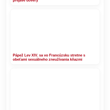
prejave dôvery
Pápež Lev XIV. sa vo Francúzsku stretne s
obeťami sexuálneho zneužívania kňazmi