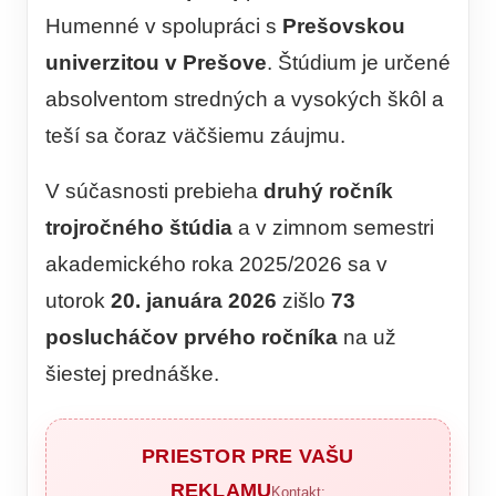
Humenné v spolupráci s
Prešovskou
univerzitou v Prešove
. Štúdium je určené
absolventom stredných a vysokých škôl a
teší sa čoraz väčšiemu záujmu.
V súčasnosti prebieha
druhý ročník
trojročného štúdia
a v zimnom semestri
akademického roka 2025/2026 sa v
utorok
20. januára 2026
zišlo
73
poslucháčov prvého ročníka
na už
šiestej prednáške.
PRIESTOR PRE VAŠU
REKLAMU
Kontakt: