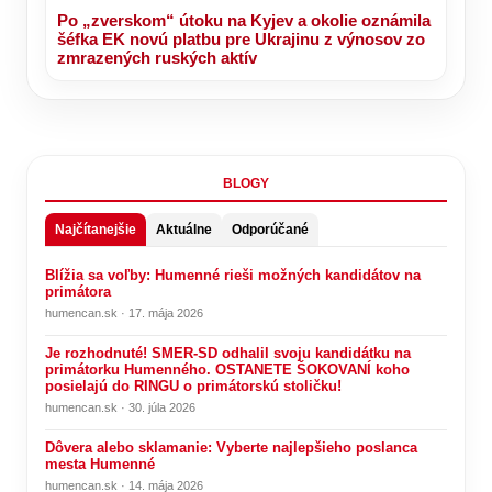
Po „zverskom“ útoku na Kyjev a okolie oznámila
šéfka EK novú platbu pre Ukrajinu z výnosov zo
zmrazených ruských aktív
BLOGY
Najčítanejšie
Aktuálne
Odporúčané
Blížia sa voľby: Humenné rieši možných kandidátov na
primátora
humencan.sk · 17. mája 2026
Je rozhodnuté! SMER-SD odhalil svoju kandidátku na
primátorku Humenného. OSTANETE ŠOKOVANÍ koho
posielajú do RINGU o primátorskú stoličku!
humencan.sk · 30. júla 2026
Dôvera alebo sklamanie: Vyberte najlepšieho poslanca
mesta Humenné
humencan.sk · 14. mája 2026