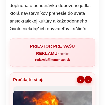
doplnená o ochutnávku dobového jedla,
ktorá návštevníkov prenesie do sveta
aristokratickej kultúry a každodenného
života niekdajších obyvateľov kaštieľa.
PRIESTOR PRE VAŠU
REKLAMU
Kontakt:
redakcia@humencan.sk
Prečítajte si aj:
‹
›