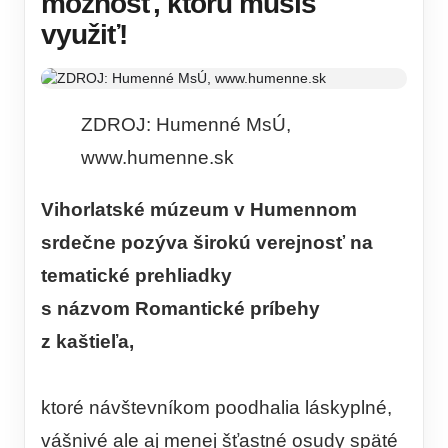
možnosť, ktorú musíš
využiť!
ZDROJ: Humenné MsÚ,
www.humenne.sk
Vihorlatské múzeum v Humennom
srdečne pozýva širokú verejnosť na
tematické prehliadky
s názvom Romantické príbehy
z kaštieľa,
ktoré návštevníkom poodhalia láskyplné,
vášnivé ale aj menej šťastné osudy späté