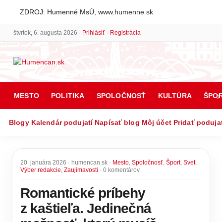
ZDROJ: Humenné MsÚ, www.humenne.sk
štvrtok, 6. augusta 2026 ·
Prihlásiť
·
Registrácia
MESTO
POLITIKA
SPOLOČNOSŤ
KULTÚRA
ŠPO
Blogy
Kalendár podujatí
Napísať blog
Môj účet
Pridať poduja
20. januára 2026 · humencan.sk ·
Mesto
,
Spoločnosť
,
Šport
,
Svet
,
Výber redakcie
,
Zaujímavosti
· 0 komentárov
Romantické príbehy
z kaštieľa. Jedinečná