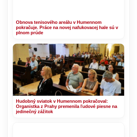
Obnova tenisového areálu v Humennom
pokračuje. Práce na novej nafukovacej hale sú v
plnom prúde
Hudobný sviatok v Humennom pokračoval:
Organistka z Prahy premenila ľudové piesne na
jedinečný zážitok