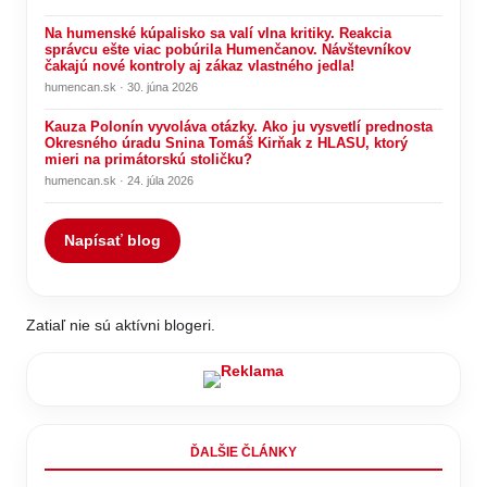
Na humenské kúpalisko sa valí vlna kritiky. Reakcia
správcu ešte viac pobúrila Humenčanov. Návštevníkov
čakajú nové kontroly aj zákaz vlastného jedla!
humencan.sk · 30. júna 2026
Kauza Polonín vyvoláva otázky. Ako ju vysvetlí prednosta
Okresného úradu Snina Tomáš Kirňak z HLASU, ktorý
mieri na primátorskú stoličku?
humencan.sk · 24. júla 2026
Napísať blog
Zatiaľ nie sú aktívni blogeri.
ĎALŠIE ČLÁNKY