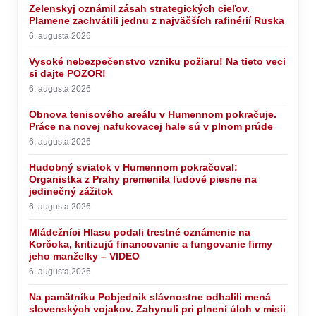
Zelenskyj oznámil zásah strategických cieľov.
Plamene zachvátili jednu z najväčších rafinérií Ruska
6. augusta 2026
Vysoké nebezpečenstvo vzniku požiaru! Na tieto veci
si dajte POZOR!
6. augusta 2026
Obnova tenisového areálu v Humennom pokračuje.
Práce na novej nafukovacej hale sú v plnom prúde
6. augusta 2026
Hudobný sviatok v Humennom pokračoval:
Organistka z Prahy premenila ľudové piesne na
jedinečný zážitok
6. augusta 2026
Mládežníci Hlasu podali trestné oznámenie na
Korčoka, kritizujú financovanie a fungovanie firmy
jeho manželky – VIDEO
6. augusta 2026
Na pamätníku Pobjednik slávnostne odhalili mená
slovenských vojakov. Zahynuli pri plnení úloh v misii