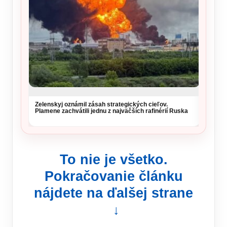
Vysoké
si daj
Zelenskyj oznámil zásah strategických cieľov.
Plamene zachvátili jednu z najväčších rafinérií Ruska
To nie je všetko.
Pokračovanie článku
nájdete na ďalšej strane
↓