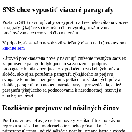
SNS chce vypustiť viaceré paragrafy
Poslanci SNS navrhujú, aby sa vypustili z Trestného zákona viaceré
paragrafy týkajúce sa trestných činov výroby, rozširovania a
prechovávania extrémistického materiálu.
V prípade, ak sa vám nezobrazil zdieľaný obsah nad týmto textom
kliknite sem
Zároveň predkladatelia novely navrhujú zníženie trestných sadzieb
za porušenie paragrafu týkajúceho sa založenia, podpory a
propagácie hnutia smerujúceho k potlačeniu základných práv a
slobôd, ako aj za porušenie paragrafu týkajúceho sa prejavu
sympatie k hnutiu smerujúcemu k potlačeniu základných práv a
slobôd, paragrafu o hanobení národa, rasy a presvedčenia, a tiež
paragrafu týkajúceho sa podnecovania k národnostnej, rasovej a
etnickej nenávisti.
Rozlíšenie prejavov od násilných činov
Podľa navrhovateľov je cieľom novely zosúladiť trestnoprávnu
represiu so zásadami moderného trestného práva, ako sú
primeranosť trestu, individualizácia postihu, právna istota a zásada