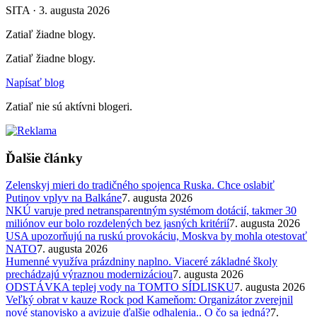
SITA · 3. augusta 2026
Zatiaľ žiadne blogy.
Zatiaľ žiadne blogy.
Napísať blog
Zatiaľ nie sú aktívni blogeri.
Ďalšie články
Zelenskyj mieri do tradičného spojenca Ruska. Chce oslabiť
Putinov vplyv na Balkáne
7. augusta 2026
NKÚ varuje pred netransparentným systémom dotácií, takmer 30
miliónov eur bolo rozdelených bez jasných kritérií
7. augusta 2026
USA upozorňujú na ruskú provokáciu, Moskva by mohla otestovať
NATO
7. augusta 2026
Humenné využíva prázdniny naplno. Viaceré základné školy
prechádzajú výraznou modernizáciou
7. augusta 2026
ODSTÁVKA teplej vody na TOMTO SÍDLISKU
7. augusta 2026
Veľký obrat v kauze Rock pod Kameňom: Organizátor zverejnil
nové stanovisko a avizuje ďalšie odhalenia.. O čo sa jedná?
7.