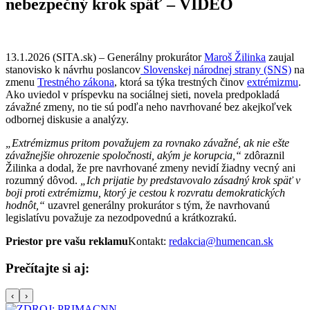
nebezpečný krok späť – VIDEO
13.1.2026 (SITA.sk) – Generálny prokurátor
Maroš Žilinka
zaujal
stanovisko k návrhu poslancov
Slovenskej národnej strany (SNS)
na
zmenu
Trestného zákona
, ktorá sa týka trestných činov
extrémizmu
.
Ako uviedol v príspevku na sociálnej sieti, novela predpokladá
závažné zmeny, no tie sú podľa neho navrhované bez akejkoľvek
odbornej diskusie a analýzy.
„Extrémizmus pritom považujem za rovnako závažné, ak nie ešte
závažnejšie ohrozenie spoločnosti, akým je korupcia,“
zdôraznil
Žilinka a dodal, že pre navrhované zmeny nevidí žiadny vecný ani
rozumný dôvod.
„Ich prijatie by predstavovalo zásadný krok späť v
boji proti extrémizmu, ktorý je cestou k rozvratu demokratických
hodnôt,“
uzavrel generálny prokurátor s tým, že navrhovanú
legislatívu považuje za nezodpovednú a krátkozrakú.
Priestor pre vašu reklamu
Kontakt:
redakcia@humencan.sk
Prečítajte si aj:
‹
›