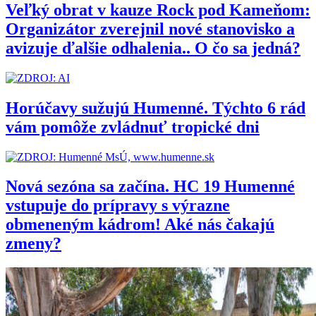
Veľký obrat v kauze Rock pod Kameňom:
Organizátor zverejnil nové stanovisko a
avizuje ďalšie odhalenia.. O čo sa jedná?
Horúčavy sužujú Humenné. Týchto 6 rád
vám pomôže zvládnuť tropické dni
Nová sezóna sa začína. HC 19 Humenné
vstupuje do prípravy s výrazne
obmeneným kádrom! Aké nás čakajú
zmeny?