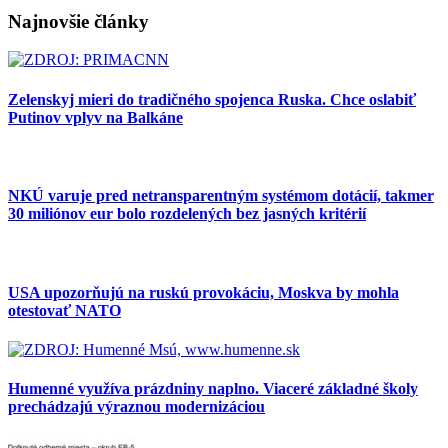
Najnovšie články
Zelenskyj mieri do tradičného spojenca Ruska. Chce oslabiť
Putinov vplyv na Balkáne
NKÚ varuje pred netransparentným systémom dotácií, takmer
30 miliónov eur bolo rozdelených bez jasných kritérií
USA upozorňujú na ruskú provokáciu, Moskva by mohla
otestovať NATO
Humenné využíva prázdniny naplno. Viaceré základné školy
prechádzajú výraznou modernizáciou