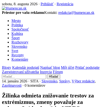
sobota, 8. augusta 2026 ·
Prihlásiť
·
Registrácia
Priestor pre vašu reklamu
Kontakt:
redakcia@humencan.sk
Mesto
Politika
Spoločnosť
Kultúra
Šport
Rozhovory
Slovensko
Svet
Recepty
Komentáre
Blogy
Kalendár podujatí
Napísať blog
Môj účet
Pridať podujatie
Zaregistrovaní užívatelia
Inzercia
Fórum
Hľadať
14. januára 2026 · SITA ·
Slovensko
,
Správy
,
Výber redakcie
,
Zaujímavosti
· 0 komentárov
Žilinka odmieta znižovanie trestov za
extrémizmus, zmeny považuje za