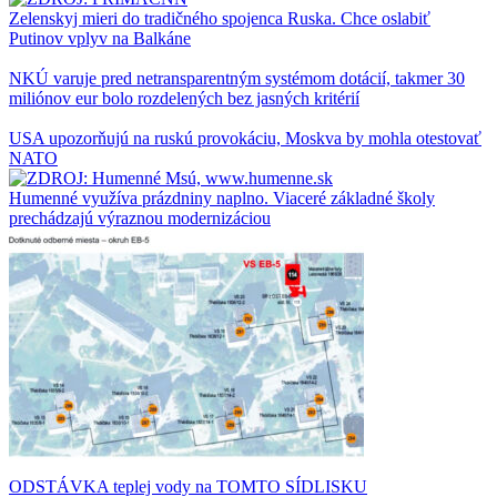
Zelenskyj mieri do tradičného spojenca Ruska. Chce oslabiť
Putinov vplyv na Balkáne
NKÚ varuje pred netransparentným systémom dotácií, takmer 30
miliónov eur bolo rozdelených bez jasných kritérií
USA upozorňujú na ruskú provokáciu, Moskva by mohla otestovať
NATO
Humenné využíva prázdniny naplno. Viaceré základné školy
prechádzajú výraznou modernizáciou
ODSTÁVKA teplej vody na TOMTO SÍDLISKU