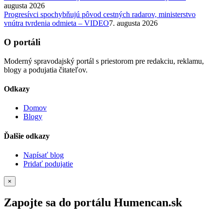
augusta 2026
Progresívci spochybňujú pôvod cestných radarov, ministerstvo
vnútra tvrdenia odmieta – VIDEO
7. augusta 2026
O portáli
Moderný spravodajský portál s priestorom pre redakciu, reklamu,
blogy a podujatia čitateľov.
Odkazy
Domov
Blogy
Ďalšie odkazy
Napísať blog
Pridať podujatie
×
Zapojte sa do portálu Humencan.sk