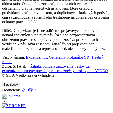
ultima ratio. Osobitná pozornosť je podľa nich venovaná
odstráneniu právne neurčitých ustanovení, ktoré oslabujú
predvídateľnosť a právnu istotu, a duplicitných skutkových podstát,
čím sa zjednoduší a spriehľadní trestnoprávna úprava bez oslabenia
ochrany práv a slobôd.
Dôležitým prvkom je jasné odlíšenie prejavových deliktov od
konaní spojených s reálnym násilím alebo bezprostredným
ohrozením práv. Trestnoprávny postih zostáva pri konaniach
vedúcich k násilným zásahom, zatiaľ čo pri prejavoch bez
materiálneho rozmeru sa represia obmedzuje na nevyhnutný rozsah.
Viac k témam:
Extrémizmus
,
Generálny prokurátor SR
,
Trestný
zákon
Zdroj: SITA.sk –
Žilinka odmieta znižovanie trestov za
extrémizmus, zmeny považuje za nebezpečný krok späť – VIDEO
© SITA Všetky práva vyhradené.
Facebook
Hodnotenie:
👍 0
👎 0
‹