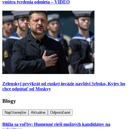
vnútra tvrdenia odmieta – VIDEO
Zelenskyj prvýkrát od ruskej invázie navštívi Srbsko, Kyjev ho
chce odpútať od Moskvy
Blogy
Najčítanejšie
Aktuálne
Odporúčané
Blížia sa voľby: Humenné rieši možných kandidátov na