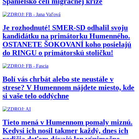
Španielsko čelí migračnej kríze
Je rozhodnuté! SMER-SD odhalil svoju
kandidátku na primátorku Humenného.
OSTANETE ŠOKOVANÍ koho posielajú
do RINGU o primátorskú stoličku!
Bolí vás chrbát alebo ste neustále v
strese? V Humennom nájdete miesto, kde
si vaše telo oddýchne
Tieto mená v Humennom pomaly miznú.
Kedysi ich nosil takmer každý, dnes ich
rodičia deťom dávajú len výnimočne.