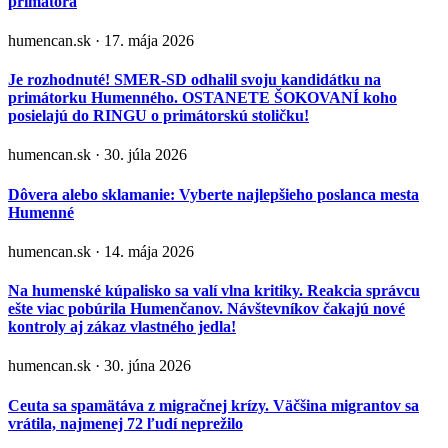
primátora
humencan.sk · 17. mája 2026
Je rozhodnuté! SMER-SD odhalil svoju kandidátku na
primátorku Humenného. OSTANETE ŠOKOVANÍ koho
posielajú do RINGU o primátorskú stoličku!
humencan.sk · 30. júla 2026
Dôvera alebo sklamanie: Vyberte najlepšieho poslanca mesta
Humenné
humencan.sk · 14. mája 2026
Na humenské kúpalisko sa valí vlna kritiky. Reakcia správcu
ešte viac pobúrila Humenčanov. Návštevníkov čakajú nové
kontroly aj zákaz vlastného jedla!
humencan.sk · 30. júna 2026
Ceuta sa spamätáva z migračnej krízy. Väčšina migrantov sa
vrátila, najmenej 72 ľudí neprežilo