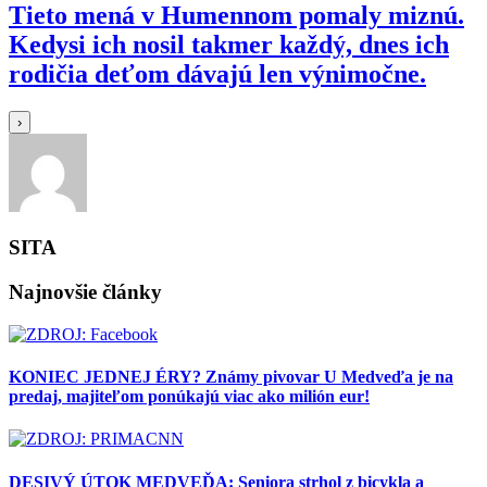
Tieto mená v Humennom pomaly miznú.
Kedysi ich nosil takmer každý, dnes ich
rodičia deťom dávajú len výnimočne.
›
SITA
Najnovšie články
KONIEC JEDNEJ ÉRY? Známy pivovar U Medveďa je na
predaj, majiteľom ponúkajú viac ako milión eur!
DESIVÝ ÚTOK MEDVEĎA: Seniora strhol z bicykla a