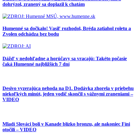
dohrýzol, zranený sa doplazil k chatám
Humenné sa dočkalo! Vasiľ rozhodol, Bréda zatiahol roletu a
Zvolen odchádza bez bodu
Dážď v nedohľadne a horúčavy sa vracajú: Takéto počasie
čaká Humenné najbližších 7 dní
Desivo vyzerajúca nehoda na D1. Dodávka zhorela v priebehu
niekoľkých minút, jeden vodič skončil s vážnymi zraneniami –
VIDEO
Mladí Slováci boli v Kanade blízko bronzu, ale nakoniec Fíni
otočili – VIDEO