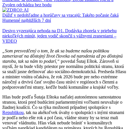
Zvolen odchádza bez bodu
Dážď v nedohľadne a horúčavy sa vracajú: Takéto počasie čaká
Humenné najbližších 7 dní
Desivo vyzerajúca nehoda na D1. Dodávka zhorela v priebehu
niekoľkých minút, jeden vodič skončil s vážnymi zraneniami –
VIDEO
„Som presvedčený o tom, že ak sa budeme našou politikou
zameriavať na dôstojný život človeka od narodenia až po dôstojnú
starobu, tak sa nám to podarí,“
povedal Šutaj Eštok. Zároveň si
myslí, že tu bude vždy priestor pre normálnu politickú stranu, ktorá
sa snaží jasne definovať ako sociálno-demokratická. Predseda Hlasu
a minister vnútra očakáva, že rok 2026 bude pre neho extrémne
náročný a drvivú časť svojho času strávi v regiónoch s členmi a
podporovateľmi strany, keďže budú komunálne a krajské voľby.
Hlas bude podľa Šutaja Eštoka naďalej autonómnou samostatnou
stranou, ktorá pred budúcimi parlamentnými voľbami neuvažuje o
žiadnej koalícii. Čo sa týka možnosti prípadnej spolupráce s
Republikou
, tak na akékoľvek úvahy o spolupráci s inými stranami
je podľa neho ešte rok a pol času, vládne strany by sa teraz mali
venovať vládnutiu. Hlas však nebude brániť v komunálnych
voľbám napríklad kandidátom na primátora, ktorých by Republika