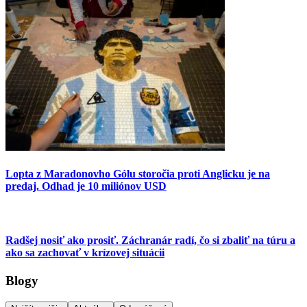
Lopta z Maradonovho Gólu storočia proti Anglicku je na
predaj. Odhad je 10 miliónov USD
Radšej nosiť ako prosiť. Záchranár radí, čo si zbaliť na túru a
ako sa zachovať v krízovej situácii
Blogy