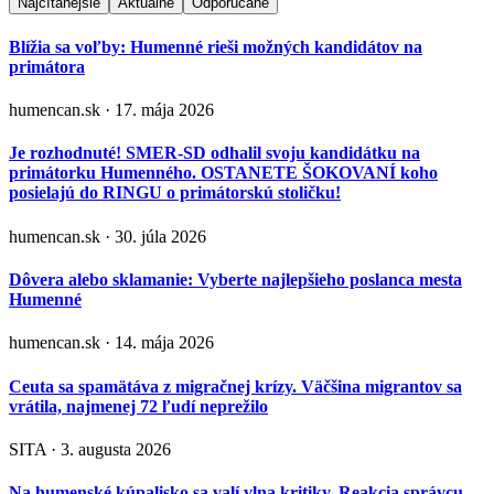
Najčítanejšie
Aktuálne
Odporúčané
Blížia sa voľby: Humenné rieši možných kandidátov na
primátora
humencan.sk · 17. mája 2026
Je rozhodnuté! SMER-SD odhalil svoju kandidátku na
primátorku Humenného. OSTANETE ŠOKOVANÍ koho
posielajú do RINGU o primátorskú stoličku!
humencan.sk · 30. júla 2026
Dôvera alebo sklamanie: Vyberte najlepšieho poslanca mesta
Humenné
humencan.sk · 14. mája 2026
Ceuta sa spamätáva z migračnej krízy. Väčšina migrantov sa
vrátila, najmenej 72 ľudí neprežilo
SITA · 3. augusta 2026
Na humenské kúpalisko sa valí vlna kritiky. Reakcia správcu