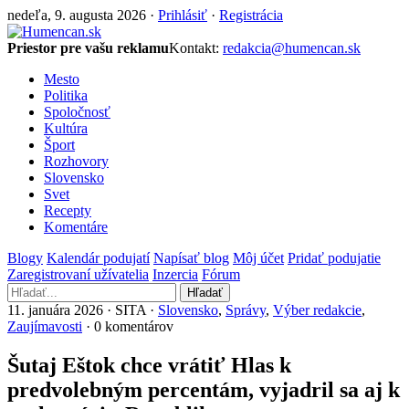
nedeľa, 9. augusta 2026 ·
Prihlásiť
·
Registrácia
Priestor pre vašu reklamu
Kontakt:
redakcia@humencan.sk
Mesto
Politika
Spoločnosť
Kultúra
Šport
Rozhovory
Slovensko
Svet
Recepty
Komentáre
Blogy
Kalendár podujatí
Napísať blog
Môj účet
Pridať podujatie
Zaregistrovaní užívatelia
Inzercia
Fórum
Hľadať
11. januára 2026 · SITA ·
Slovensko
,
Správy
,
Výber redakcie
,
Zaujímavosti
· 0 komentárov
Šutaj Eštok chce vrátiť Hlas k
predvolebným percentám, vyjadril sa aj k