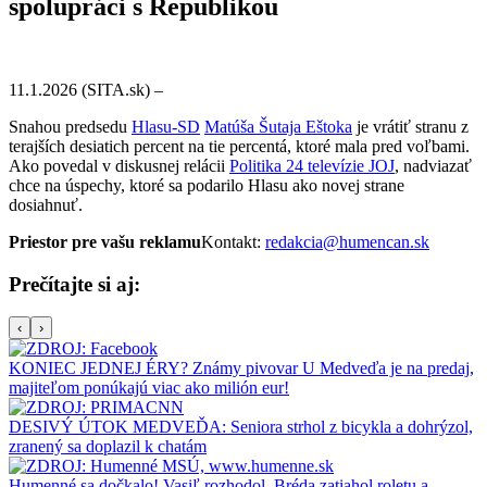
spolupráci s Republikou
11.1.2026 (SITA.sk) –
Snahou predsedu
Hlasu-SD
Matúša Šutaja Eštoka
je vrátiť stranu z
terajších desiatich percent na tie percentá, ktoré mala pred voľbami.
Ako povedal v diskusnej relácii
Politika 24 televízie JOJ
, nadviazať
chce na úspechy, ktoré sa podarilo Hlasu ako novej strane
dosiahnuť.
Priestor pre vašu reklamu
Kontakt:
redakcia@humencan.sk
Prečítajte si aj:
‹
›
KONIEC JEDNEJ ÉRY? Známy pivovar U Medveďa je na predaj,
majiteľom ponúkajú viac ako milión eur!
DESIVÝ ÚTOK MEDVEĎA: Seniora strhol z bicykla a dohrýzol,
zranený sa doplazil k chatám
Humenné sa dočkalo! Vasiľ rozhodol, Bréda zatiahol roletu a