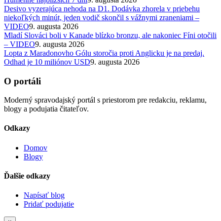
Desivo vyzerajúca nehoda na D1. Dodávka zhorela v priebehu
niekoľkých minút, jeden vodič skončil s vážnymi zraneniami –
VIDEO
9. augusta 2026
Mladí Slováci boli v Kanade blízko bronzu, ale nakoniec Fíni otočili
– VIDEO
9. augusta 2026
Lopta z Maradonovho Gólu storočia proti Anglicku je na predaj.
Odhad je 10 miliónov USD
9. augusta 2026
O portáli
Moderný spravodajský portál s priestorom pre redakciu, reklamu,
blogy a podujatia čitateľov.
Odkazy
Domov
Blogy
Ďalšie odkazy
Napísať blog
Pridať podujatie