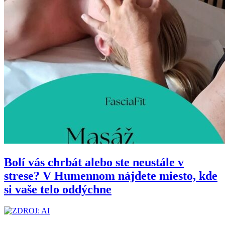
Bolí vás chrbát alebo ste neustále v
strese? V Humennom nájdete miesto, kde
si vaše telo oddýchne