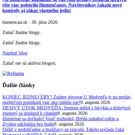
ešte viac pobúrila Humenčanov. Návštevníkov čakajú nové
kontroly aj zákaz vlastného jedla!
humencan.sk · 30. júna 2026
Zatiaľ žiadne blogy.
Zatiaľ žiadne blogy.
Napísať blog
Zatiaľ nie sú aktívni blogeri.
Ďalšie články
KONIEC JEDNEJ ÉRY? Známy pivovar U Medveďa je na predaj,
majiteľom ponúkajú viac ako milión eur!
9. augusta 2026
DESIVÝ ÚTOK MEDVEĎA: Seniora strhol z bicykla a dohrýzol,
zranený sa doplazil k chatám
9. augusta 2026
Humenné sa dočkalo! Vasiľ rozhodol, Bréda zatiahol roletu a
Zvolen odchádza bez bodu
9. augusta 2026
Dážď v nedohľadne a horúčavy sa vracajú: Takéto počasie čaká
Humenné najbližších 7 dní
9. augusta 2026