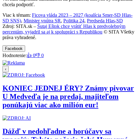
chcela podporiť.
Viac k témam:
Ficova vláda 2023 – 2027 (koalícia Smer-SD Hlas-
SD SNS)
,
Minister vnútra SR
,
Politika 24
,
Predseda Hlas-SD
Zdroj: SITA.sk –
Šutaj Eštok chce vrátiť Hlas k predvolebným
percentám, vyjadril sa aj k spolupráci s Republikou
© SITA Všetky
práva vyhradené.
Facebook
Hodnotenie:
👍 0
👎 0
‹
KONIEC JEDNEJ ÉRY? Známy pivovar
U Medveďa je na predaj, majiteľom
ponúkajú viac ako milión eur!
Dážď v nedohľadne a horúčavy sa