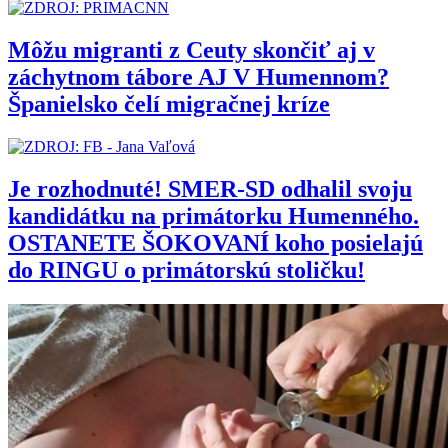
Môžu migranti z Ceuty skončiť aj v
záchytnom tábore AJ V Humennom?
Španielsko čelí migračnej kríze
Je rozhodnuté! SMER-SD odhalil svoju
kandidátku na primátorku Humenného.
OSTANETE ŠOKOVANÍ koho posielajú
do RINGU o primátorskú stoličku!