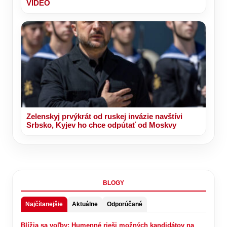
VIDEO
Zelenskyj prvýkrát od ruskej invázie navštívi
Srbsko, Kyjev ho chce odpútať od Moskvy
BLOGY
Najčítanejšie
Aktuálne
Odporúčané
Blížia sa voľby: Humenné rieši možných kandidátov na