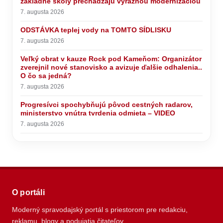
základné školy prechádzajú výraznou modernizáciou
7. augusta 2026
ODSTÁVKA teplej vody na TOMTO SÍDLISKU
7. augusta 2026
Veľký obrat v kauze Rock pod Kameňom: Organizátor
zverejnil nové stanovisko a avizuje ďalšie odhalenia..
O čo sa jedná?
7. augusta 2026
Progresívci spochybňujú pôvod cestných radarov,
ministerstvo vnútra tvrdenia odmieta – VIDEO
7. augusta 2026
O portáli
Moderný spravodajský portál s priestorom pre redakciu,
reklamu, blogy a podujatia čitateľov.