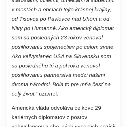
starostami, učiteľmi, umelcami a študentmi
v mestách a obciach tejto krásnej krajiny,
od Tisovca po Pavlovce nad Uhom a od
Nitry po Humenné. Ako americký diplomat
som sa posledných 23 rokov venoval
posilňovaniu spojenectiev po celom svete.
Ako veľvyslanec USA na Slovensku som
sa posledného tri a pol roka venoval
posilňovaniu partnerstva medzi našimi
dvoma národmi. Bola to pre mňa česť na
celý život,
“ uzavrel.
Americká vláda odvoláva celkovo 29
kariérnych diplomatov z postov
veľvyslancov alebo iných vysokých pozícií