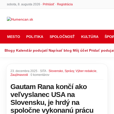
sobota, 8. augusta 2026 ·
Prihlásiť
·
Registrácia
MESTO
POLITIKA
SPOLOČNOSŤ
KULTÚRA
ŠPO
Blogy
Kalendár podujatí
Napísať blog
Môj účet
Pridať poduja
23. decembra 2025 · SITA ·
Slovensko
,
Správy
,
Výber redakcie
,
Zaujímavosti
· 0 komentárov
Gautam Rana končí ako
veľvyslanec USA na
Slovensku, je hrdý na
spoločne vykonanú prácu