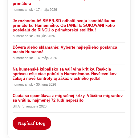
primátora
humencan.sk · 17. mája 2026
Je rozhodnuté! SMER-SD odhalil svoju kandidátku na
primátorku Humenného. OSTANETE ŠOKOVANÍ koho
posielajú do RINGU o primátorskú stoličku!
humencan.sk · 30. júla 2026
Dôvera alebo sklamanie: Vyberte najlepšieho poslanca
mesta Humenné
humencan.sk · 14. mája 2026
Na humenské kúpalisko sa valí vlna kritiky. Reakcia
správcu ešte viac pobúrila Humenčanov. Návštevníkov
čakajú nové kontroly aj zákaz vlastného jedla!
humencan.sk · 30. júna 2026
Ceuta sa spamätáva z migračnej krízy. Väčšina migrantov
sa vrátila, najmenej 72 ľudí neprežilo
SITA · 3. augusta 2026
Napísať blog