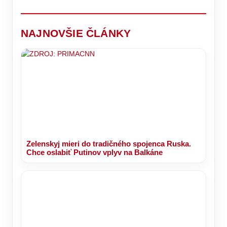
odhalenia..
Aké
migračnej
do
vaše
deťom
O
nás
kríze
RINGU
telo
dávajú
čo
čakajú
o
oddýchne
len
sa
zmeny?
primátorskú
výnimočne.
NAJNOVŠIE ČLÁNKY
jedná?
stoličku!
Zelenskyj mieri do tradičného spojenca Ruska.
Chce oslabiť Putinov vplyv na Balkáne