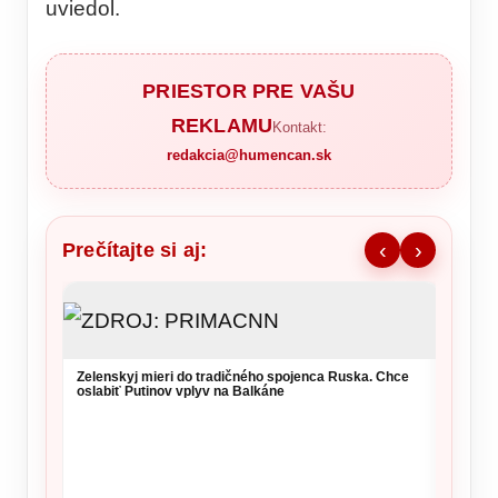
uviedol.
PRIESTOR PRE VAŠU
REKLAMU
Kontakt:
redakcia@humencan.sk
Prečítajte si aj:
‹
›
NKÚ va
takmer
kritérií
Zelenskyj mieri do tradičného spojenca Ruska. Chce
oslabiť Putinov vplyv na Balkáne