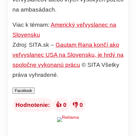
na ambasádach.
Viac k témam:
Americký veľvyslanec na
Slovensku
Zdroj: SITA.sk –
Gautam Rana končí ako
veľvyslanec USA na Slovensku, je hrdý na
spoločne vykonanú prácu
© SITA Všetky
práva vyhradené.
Facebook
Hodnotenie:
👍 0
👎 0