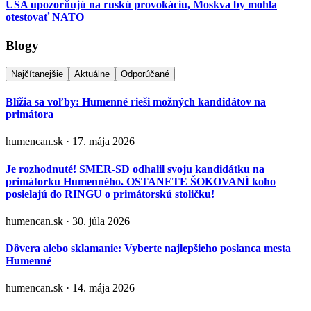
USA upozorňujú na ruskú provokáciu, Moskva by mohla
otestovať NATO
Blogy
Najčítanejšie
Aktuálne
Odporúčané
Blížia sa voľby: Humenné rieši možných kandidátov na
primátora
humencan.sk · 17. mája 2026
Je rozhodnuté! SMER-SD odhalil svoju kandidátku na
primátorku Humenného. OSTANETE ŠOKOVANÍ koho
posielajú do RINGU o primátorskú stoličku!
humencan.sk · 30. júla 2026
Dôvera alebo sklamanie: Vyberte najlepšieho poslanca mesta
Humenné
humencan.sk · 14. mája 2026