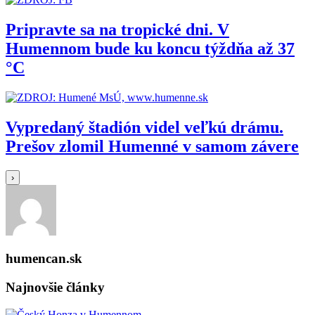
Pripravte sa na tropické dni. V
Humennom bude ku koncu týždňa až 37
°C
Vypredaný štadión videl veľkú drámu.
Prešov zlomil Humenné v samom závere
›
humencan.sk
Najnovšie články