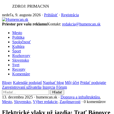
ZDROJ: PRIMACNN
nedeľa, 9. augusta 2026 ·
Prihlásiť
·
Registrácia
Priestor pre vašu reklamu
Kontakt:
redakcia@humencan.sk
Mesto
Politika
Spoločnosť
Kultúra
Šport
Rozhovory
Slovensko
Svet
Recepty
Komentáre
Blogy
Kalendár podujatí
Napísať blog
Môj účet
Pridať podujatie
Zaregistrovaní užívatelia
Inzercia
Fórum
Hľadať
13. decembra 2025 · humencan.sk ·
Doprava a infraštruktúra
,
Mesto
,
Slovensko
,
Výber redakcie
,
Zaujímavosti
· 0 komentárov
Elektrické vlaky už jazdia: Trať Bánovce