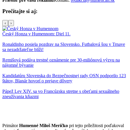
Priestor pre vašu reklamu
Kontakt:
redakcia@humencan.sk
Prečítajte si aj:
‹
›
Český Honza v Humennom: Diel 11.
Ronaldinho posiela pozdrav na Slovensko. Futbalová šou v Trnave
sa nezadržateľne blíži!
Remišová podáva trestné oznámenie pre 30-miliónovú výzvu na
nájomné bývanie
Kandidatúru Slovenska do Bezpečnostnej rady OSN podporilo 123
štátov, Blanár hovorí o prejave dôvery
Pápež Lev XIV. sa vo Francúzsku stretne s obeťami sexuálneho
zneužívania kňazmi
Primátor
Humenné
Miloš Meričko
pri tejto príležitosti poďakoval