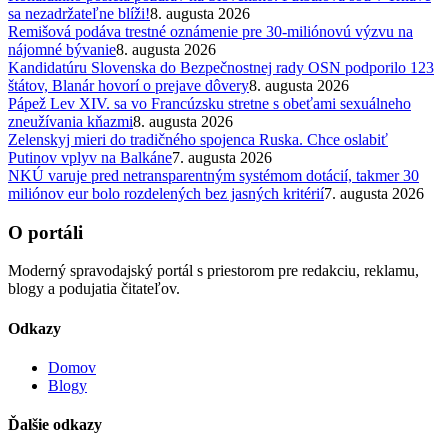
sa nezadržateľne blíži!
8. augusta 2026
Remišová podáva trestné oznámenie pre 30-miliónovú výzvu na
nájomné bývanie
8. augusta 2026
Kandidatúru Slovenska do Bezpečnostnej rady OSN podporilo 123
štátov, Blanár hovorí o prejave dôvery
8. augusta 2026
Pápež Lev XIV. sa vo Francúzsku stretne s obeťami sexuálneho
zneužívania kňazmi
8. augusta 2026
Zelenskyj mieri do tradičného spojenca Ruska. Chce oslabiť
Putinov vplyv na Balkáne
7. augusta 2026
NKÚ varuje pred netransparentným systémom dotácií, takmer 30
miliónov eur bolo rozdelených bez jasných kritérií
7. augusta 2026
O portáli
Moderný spravodajský portál s priestorom pre redakciu, reklamu,
blogy a podujatia čitateľov.
Odkazy
Domov
Blogy
Ďalšie odkazy