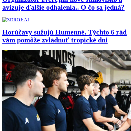
avizuje ďalšie odhalenia.. O čo sa jedná?
Horúčavy sužujú Humenné. Týchto 6 rád
vám pomôže zvládnuť tropické dni