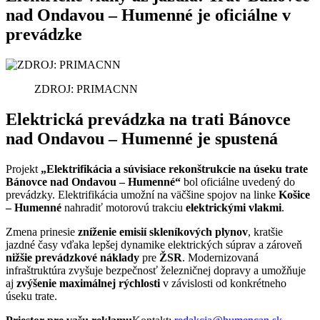
nad Ondavou – Humenné je oficiálne v
prevádzke
ZDROJ: PRIMACNN
Elektrická prevádzka na trati Bánovce
nad Ondavou – Humenné je spustená
Projekt
„Elektrifikácia a súvisiace rekonštrukcie na úseku trate
Bánovce nad Ondavou – Humenné“
bol oficiálne uvedený do
prevádzky. Elektrifikácia umožní na väčšine spojov na linke
Košice
– Humenné
nahradiť motorovú trakciu
elektrickými vlakmi
.
Zmena prinesie
zníženie emisií skleníkových plynov
, kratšie
jazdné časy vďaka lepšej dynamike elektrických súprav a zároveň
nižšie prevádzkové náklady
pre
ŽSR
. Modernizovaná
infraštruktúra zvyšuje bezpečnosť železničnej dopravy a umožňuje
aj
zvýšenie maximálnej rýchlosti
v závislosti od konkrétneho
úseku trate.