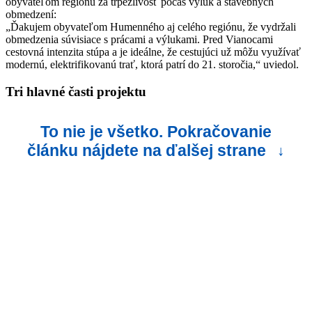
obyvateľom regiónu za trpezlivosť počas výluk a stavebných
obmedzení:
„Ďakujem obyvateľom Humenného aj celého regiónu, že vydržali
obmedzenia súvisiace s prácami a výlukami. Pred Vianocami
cestovná intenzita stúpa a je ideálne, že cestujúci už môžu využívať
modernú, elektrifikovanú trať, ktorá patrí do 21. storočia,“ uviedol.
Tri hlavné časti projektu
To nie je všetko. Pokračovanie
článku nájdete na ďalšej strane
↓