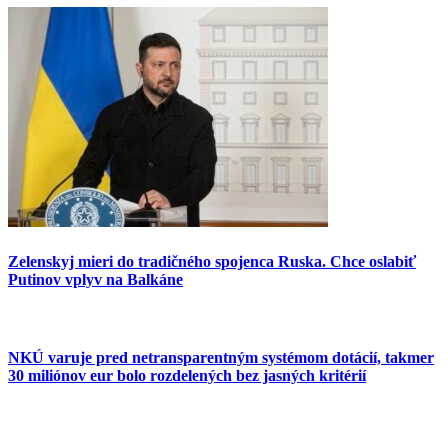
Zelenskyj mieri do tradičného spojenca Ruska. Chce oslabiť
Putinov vplyv na Balkáne
NKÚ varuje pred netransparentným systémom dotácií, takmer
30 miliónov eur bolo rozdelených bez jasných kritérií