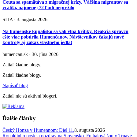
Ceuta sa spamätáva z migračnej krízy. Väčšina migrantov sa
vrátila, najmenej 72 ľudí neprežilo
SITA · 3. augusta 2026
Na humenské kúpalisko sa valí vlna kritiky. Reakcia správcu
ešte viac pobúrila Humenčanov. Návštevníkov čakajú nové
kontroly aj zákaz vlastného jedla!
humencan.sk · 30. júna 2026
Zatiaľ žiadne blogy.
Zatiaľ žiadne blogy.
Napísať blog
Zatiaľ nie sú aktívni blogeri.
Ďalšie články
Český Honza v Humennom: Diel 11.
8. augusta 2026
Ronaldinho posiela pozdrav na Slovensko. Futbalová šou v Trnave