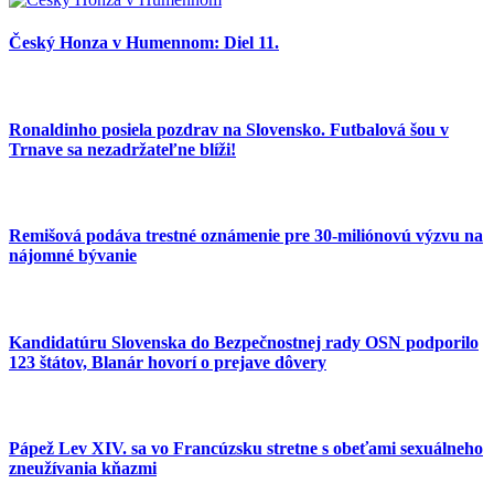
Český Honza v Humennom: Diel 11.
Ronaldinho posiela pozdrav na Slovensko. Futbalová šou v
Trnave sa nezadržateľne blíži!
Remišová podáva trestné oznámenie pre 30-miliónovú výzvu na
nájomné bývanie
Kandidatúru Slovenska do Bezpečnostnej rady OSN podporilo
123 štátov, Blanár hovorí o prejave dôvery
Pápež Lev XIV. sa vo Francúzsku stretne s obeťami sexuálneho
zneužívania kňazmi