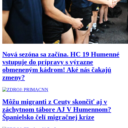
Nová sezóna sa začína. HC 19 Humenné
vstupuje do prípravy s výrazne
obmeneným kádrom! Aké nás čakajú
zmeny?
Môžu migranti z Ceuty skončiť aj v
záchytnom tábore AJ V Humennom?
Španielsko čelí migračnej kríze