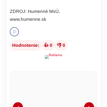
ZDROJ: Humenné MsÚ,
www.humenne.sk
Hodnotenie:
👍 0
👎 0