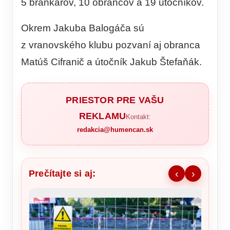
5 brankárov, 10 obrancov a 19 útočníkov.
Okrem Jakuba Balogáča sú
z vranovského klubu pozvaní aj obranca
Matúš Cifranič a útočník Jakub Štefaňák.
PRIESTOR PRE VAŠU
REKLAMU
Kontakt:
redakcia@humencan.sk
Prečítajte si aj:
‹
›
Messi 
Miami 