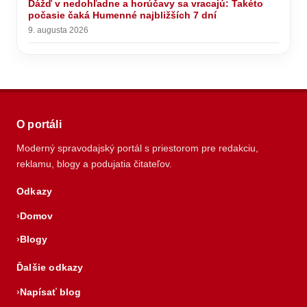
Dážď v nedohľadne a horúčavy sa vracajú: Takéto
počasie čaká Humenné najbližších 7 dní
9. augusta 2026
O portáli
Moderný spravodajský portál s priestorom pre redakciu,
reklamu, blogy a podujatia čitateľov.
Odkazy
Domov
Blogy
Ďalšie odkazy
Napísať blog