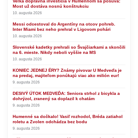
Veľká dopravná investícia v Humennom sa posúva:
Most už dostáva nosnú konštrukciu
10. augusta 2026
Messi odcestoval do Argentíny na otcov pohreb.
Inter Miami bez neho prehral v Ligovom pohári
10. augusta 2026
Slovenské kadetky prehrali so Švajčiarkami a skončili
na 6. mieste. Nikdy neboli vyššie na MS
10. augusta 2026
KONIEC JEDNEJ ÉRY? Známy pivovar U Medveďa je
na predaj, majiteľom ponúkajú viac ako milión eur!
9. augusta 2026
DESIVÝ ÚTOK MEDVEĎA: Seniora strhol z bicykla a
dohrýzol, zranený sa doplazil k chatám
9. augusta 2026
Humenné sa dočkalo! Vasiľ rozhodol, Bréda zatiahol
roletu a Zvolen odchádza bez bodu
9. augusta 2026