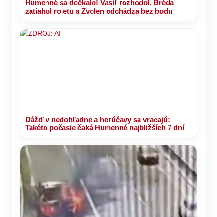
Humenné sa dočkalo! Vasiľ rozhodol, Bréda
zatiahol roletu a Zvolen odchádza bez bodu
Dážď v nedohľadne a horúčavy sa vracajú:
Takéto počasie čaká Humenné najbližších 7 dní