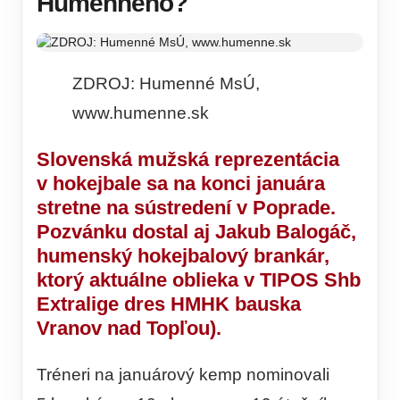
Humenného?
ZDROJ: Humenné MsÚ,
www.humenne.sk
Slovenská mužská reprezentácia
v hokejbale
sa na konci januára
stretne na sústredení v Poprade.
Pozvánku dostal aj
Jakub Balogáč
,
humenský hokejbalový brankár,
ktorý aktuálne oblieka v TIPOS Shb
Extralige dres HMHK bauska
Vranov nad Topľou).
Tréneri na januárový kemp nominovali