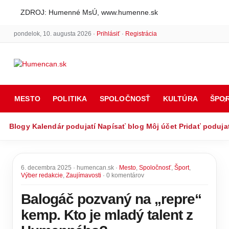
ZDROJ: Humenné MsÚ, www.humenne.sk
pondelok, 10. augusta 2026 ·
Prihlásiť
·
Registrácia
MESTO
POLITIKA
SPOLOČNOSŤ
KULTÚRA
ŠPO
Blogy
Kalendár podujatí
Napísať blog
Môj účet
Pridať poduja
6. decembra 2025 · humencan.sk ·
Mesto
,
Spoločnosť
,
Šport
,
Výber redakcie
,
Zaujímavosti
· 0 komentárov
Balogáč pozvaný na „repre“
kemp. Kto je mladý talent z