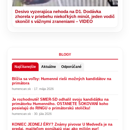
Desivo vyzerajúca nehoda na D1. Dodávka
zhorela v priebehu niekoľkých minút, jeden vodič
skončil s vážnymi zraneniami – VIDEO
BLOGY
Najčítanejšie
Aktuálne
Odporúčané
Blížia sa voľby: Humenné rieši možných kandidátov na
primátora
humencan.sk · 17. mája 2026
Je rozhodnuté! SMER-SD odhalil svoju kandidátku na
primátorku Humenného. OSTANETE ŠOKOVANÍ koho
posielajú do RINGU o primátorskú stoličku!
humencan.sk · 30. júla 2026
KONIEC JEDNEJ ÉRY? Známy pivovar U Medveďa je na
predaj, majiteľom ponúkajú viac ako milión eur!