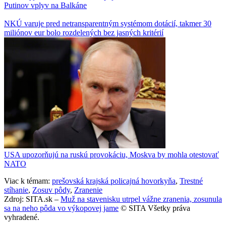
Putinov vplyv na Balkáne
NKÚ varuje pred netransparentným systémom dotácií, takmer 30
miliónov eur bolo rozdelených bez jasných kritérií
USA upozorňujú na ruskú provokáciu, Moskva by mohla otestovať
NATO
Viac k témam:
prešovská krajská policajná hovorkyňa
,
Trestné
stíhanie
,
Zosuv pôdy
,
Zranenie
Zdroj: SITA.sk –
Muž na stavenisku utrpel vážne zranenia, zosunula
sa na neho pôda vo výkopovej jame
© SITA Všetky práva
vyhradené.