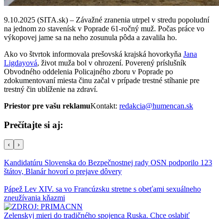
9.10.2025 (SITA.sk) – Závažné zranenia utrpel v stredu popoludní
na jednom zo stavenísk v Poprade 61-ročný muž. Počas práce vo
výkopovej jame sa na neho zosunula pôda a zavalila ho.
Ako vo štvrtok informovala prešovská krajská hovorkyňa
Jana
Ligdayová
, život muža bol v ohrození. Poverený príslušník
Obvodného oddelenia Policajného zboru v Poprade po
zdokumentovaní miesta činu začal v prípade trestné stíhanie pre
trestný čin ublíženie na zdraví.
Priestor pre vašu reklamu
Kontakt:
redakcia@humencan.sk
Prečítajte si aj:
‹
›
Kandidatúru Slovenska do Bezpečnostnej rady OSN podporilo 123
štátov, Blanár hovorí o prejave dôvery
Pápež Lev XIV. sa vo Francúzsku stretne s obeťami sexuálneho
zneužívania kňazmi
Zelenskyj mieri do tradičného spojenca Ruska. Chce oslabiť