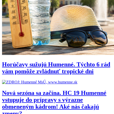
Horúčavy sužujú Humenné. Týchto 6 rád
vám pomôže zvládnuť tropické dni
Nová sezóna sa začína. HC 19 Humenné
vstupuje do prípravy s výrazne
obmeneným kádrom! Aké nás čakajú
zmeny?