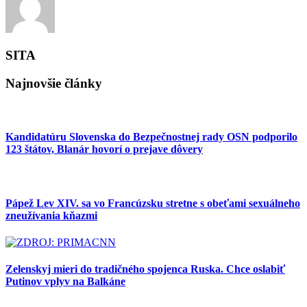
SITA
Najnovšie články
Kandidatúru Slovenska do Bezpečnostnej rady OSN podporilo
123 štátov, Blanár hovorí o prejave dôvery
Pápež Lev XIV. sa vo Francúzsku stretne s obeťami sexuálneho
zneužívania kňazmi
Zelenskyj mieri do tradičného spojenca Ruska. Chce oslabiť
Putinov vplyv na Balkáne