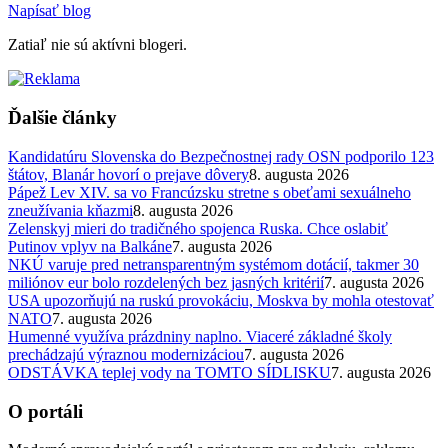
Napísať blog
Zatiaľ nie sú aktívni blogeri.
Ďalšie články
Kandidatúru Slovenska do Bezpečnostnej rady OSN podporilo 123
štátov, Blanár hovorí o prejave dôvery
8. augusta 2026
Pápež Lev XIV. sa vo Francúzsku stretne s obeťami sexuálneho
zneužívania kňazmi
8. augusta 2026
Zelenskyj mieri do tradičného spojenca Ruska. Chce oslabiť
Putinov vplyv na Balkáne
7. augusta 2026
NKÚ varuje pred netransparentným systémom dotácií, takmer 30
miliónov eur bolo rozdelených bez jasných kritérií
7. augusta 2026
USA upozorňujú na ruskú provokáciu, Moskva by mohla otestovať
NATO
7. augusta 2026
Humenné využíva prázdniny naplno. Viaceré základné školy
prechádzajú výraznou modernizáciou
7. augusta 2026
ODSTÁVKA teplej vody na TOMTO SÍDLISKU
7. augusta 2026
O portáli