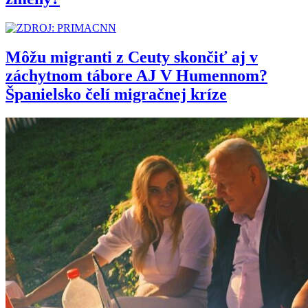
Môžu migranti z Ceuty skončiť aj v
záchytnom tábore AJ V Humennom?
Španielsko čelí migračnej kríze