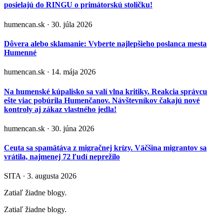
posielajú do RINGU o primátorskú stoličku!
humencan.sk · 30. júla 2026
Dôvera alebo sklamanie: Vyberte najlepšieho poslanca mesta
Humenné
humencan.sk · 14. mája 2026
Na humenské kúpalisko sa valí vlna kritiky. Reakcia správcu
ešte viac pobúrila Humenčanov. Návštevníkov čakajú nové
kontroly aj zákaz vlastného jedla!
humencan.sk · 30. júna 2026
Ceuta sa spamätáva z migračnej krízy. Väčšina migrantov sa
vrátila, najmenej 72 ľudí neprežilo
SITA · 3. augusta 2026
Zatiaľ žiadne blogy.
Zatiaľ žiadne blogy.