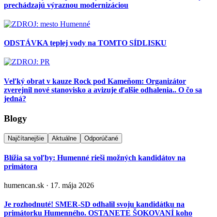
prechádzajú výraznou modernizáciou
ODSTÁVKA teplej vody na TOMTO SÍDLISKU
Veľký obrat v kauze Rock pod Kameňom: Organizátor
zverejnil nové stanovisko a avizuje ďalšie odhalenia.. O čo sa
jedná?
Blogy
Najčítanejšie
Aktuálne
Odporúčané
Blížia sa voľby: Humenné rieši možných kandidátov na
primátora
humencan.sk · 17. mája 2026
Je rozhodnuté! SMER-SD odhalil svoju kandidátku na
primátorku Humenného. OSTANETE ŠOKOVANÍ koho