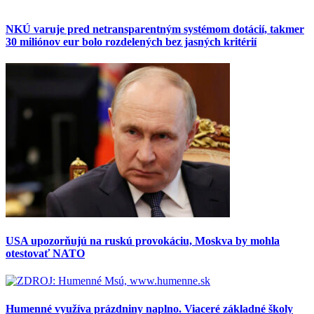
NKÚ varuje pred netransparentným systémom dotácií, takmer
30 miliónov eur bolo rozdelených bez jasných kritérií
USA upozorňujú na ruskú provokáciu, Moskva by mohla
otestovať NATO
Humenné využíva prázdniny naplno. Viaceré základné školy