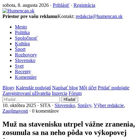
sobota, 8. augusta 2026 ·
Prihlásiť
·
Registrácia
Priestor pre vašu reklamu
Kontakt:
redakcia@humencan.sk
Mesto
Politika
Spoločnosť
Kultúra
Šport
Rozhovory
Slovensko
Svet
Recepty
Komentáre
Blogy
Kalendár podujatí
Napísať blog
Môj účet
Pridať podujatie
Zaregistrovaní užívatelia
Inzercia
Fórum
Hľadať
10. októbra 2025 · SITA ·
Slovensko
,
Správy
,
Výber redakcie
,
Zaujímavosti
· 0 komentárov
Muž na stavenisku utrpel vážne zranenia,
zosunula sa na neho pôda vo výkopovej