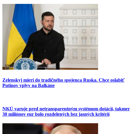
Zelenskyj mieri do tradičného spojenca Ruska. Chce oslabiť
Putinov vplyv na Balkáne
NKÚ varuje pred netransparentným systémom dotácií, takmer
30 miliónov eur bolo rozdelených bez jasných kritérií