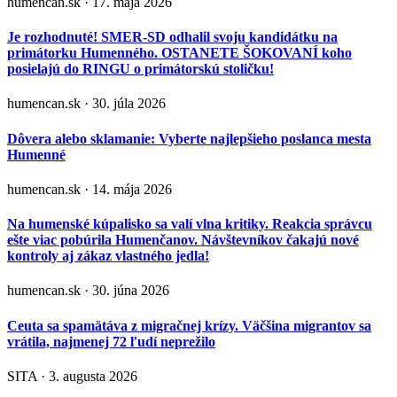
humencan.sk · 17. mája 2026
Je rozhodnuté! SMER-SD odhalil svoju kandidátku na
primátorku Humenného. OSTANETE ŠOKOVANÍ koho
posielajú do RINGU o primátorskú stoličku!
humencan.sk · 30. júla 2026
Dôvera alebo sklamanie: Vyberte najlepšieho poslanca mesta
Humenné
humencan.sk · 14. mája 2026
Na humenské kúpalisko sa valí vlna kritiky. Reakcia správcu
ešte viac pobúrila Humenčanov. Návštevníkov čakajú nové
kontroly aj zákaz vlastného jedla!
humencan.sk · 30. júna 2026
Ceuta sa spamätáva z migračnej krízy. Väčšina migrantov sa
vrátila, najmenej 72 ľudí neprežilo
SITA · 3. augusta 2026