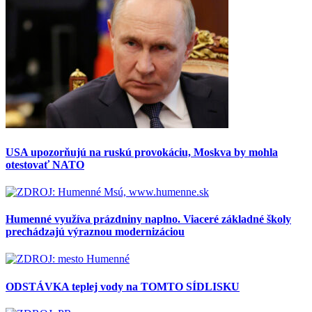
USA upozorňujú na ruskú provokáciu, Moskva by mohla
otestovať NATO
Humenné využíva prázdniny naplno. Viaceré základné školy
prechádzajú výraznou modernizáciou
ODSTÁVKA teplej vody na TOMTO SÍDLISKU