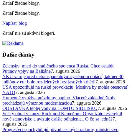
Zatiaľ žiadne blogy.
Zatiaľ žiadne blogy.
Napísať blog
Zatiaľ nie sú aktívni blogeri.
Ďalšie články
Zelenskyj mieri do tradičného spojenca Ruska. Chce oslabiť
Putinov vplyv na Balkáne
7. augusta 2026
NKÚ varuje pred netransparentným systémom dotácií, takmer 30
miliónov eur bolo rozdelených bez jasných kritérií
7. augusta 2026
USA upozorňujú na ruskú provokáciu, Moskva by mohla otestovať
NATO
7. augusta 2026
Humenné využíva prázdniny naplno. Viaceré základné školy
prechádzajú výraznou modernizáciou
7. augusta 2026
ODSTÁVKA teplej vody na TOMTO SÍDLISKU
7. augusta 2026
Veľký obrat v kauze Rock pod Kameňom: Organizátor zverejnil
nové stanovisko a avizuje ďalšie odhalenia.. O čo sa jedná?
7.
augusta 2026
Progresívci spochybňujú pôvod cestných radarov, ministerstvo