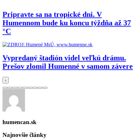
Pripravte sa na tropické dni. V
Humennom bude ku koncu týždňa až 37
°C
Vypredaný štadión videl veľkú drámu.
Prešov zlomil Humenné v samom závere
›
humencan.sk
Najnovšie články