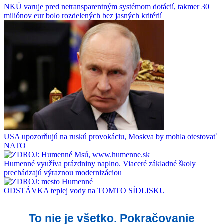
NKÚ varuje pred netransparentným systémom dotácií, takmer 30
miliónov eur bolo rozdelených bez jasných kritérií
USA upozorňujú na ruskú provokáciu, Moskva by mohla otestovať
NATO
Humenné využíva prázdniny naplno. Viaceré základné školy
prechádzajú výraznou modernizáciou
ODSTÁVKA teplej vody na TOMTO SÍDLISKU
To nie je všetko. Pokračovanie