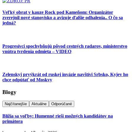
Veľký obrat v kauze Rock pod Kameňom: Organizátor
zverejnil nové stanovisko a avizuje ďalšie odhalenia.. O čo sa
jedná?
Progresívci spochybňujú pôvod cestných radarov, ministerstvo
vnútra tvrdenia odmieta – VIDEO
Zelenskyj prvýkrát od ruskej invázie navštívi Srbsko, Kyjev ho
chce odpútať od Moskvy
Blogy
Najčítanejšie
Aktuálne
Odporúčané
Blížia sa voľby: Humenné rieši možných kandidátov na
primátora