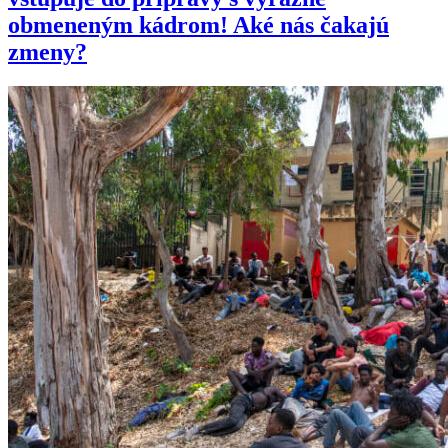
obmeneným kádrom! Aké nás čakajú
zmeny?