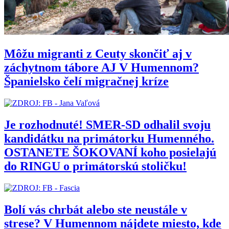
Môžu migranti z Ceuty skončiť aj v
záchytnom tábore AJ V Humennom?
Španielsko čelí migračnej kríze
Je rozhodnuté! SMER-SD odhalil svoju
kandidátku na primátorku Humenného.
OSTANETE ŠOKOVANÍ koho posielajú
do RINGU o primátorskú stoličku!
Bolí vás chrbát alebo ste neustále v
strese? V Humennom nájdete miesto, kde