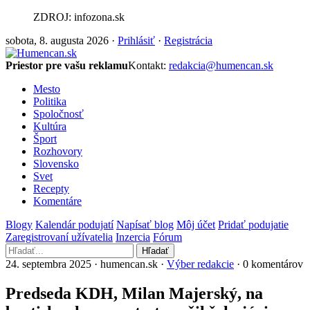
ZDROJ: infozona.sk
sobota, 8. augusta 2026 ·
Prihlásiť
·
Registrácia
Priestor pre vašu reklamu
Kontakt:
redakcia@humencan.sk
Mesto
Politika
Spoločnosť
Kultúra
Šport
Rozhovory
Slovensko
Svet
Recepty
Komentáre
Blogy
Kalendár podujatí
Napísať blog
Môj účet
Pridať podujatie
Zaregistrovaní užívatelia
Inzercia
Fórum
Hľadať
24. septembra 2025 · humencan.sk ·
Výber redakcie
· 0 komentárov
Predseda KDH, Milan Majerský, na