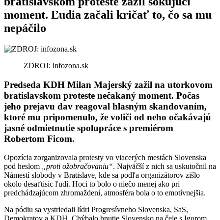
bratislavskom proteste zažil šokujúci
moment. Ľudia začali kričať to, čo sa mu
nepáčilo
ZDROJ: infozona.sk
Predseda KDH
Milan Majerský
zažil na utorkovom
bratislavskom proteste nečakaný moment. Počas
jeho prejavu dav reagoval hlasným skandovaním,
ktoré mu pripomenulo, že voliči od neho očakávajú
jasné odmietnutie spolupráce s premiérom
Robertom Ficom.
Opozícia zorganizovala protesty vo viacerých mestách Slovenska
pod heslom
„proti ožobračovaniu“
. Najväčší z nich sa uskutočnil na
Námestí slobody v Bratislave, kde sa podľa organizátorov zišlo
okolo desaťtisíc ľudí. Hoci to bolo o niečo menej ako pri
predchádzajúcom zhromaždení, atmosféra bola o to emotívnejšia.
Na pódiu sa vystriedali lídri Progresívneho Slovenska, SaS,
Demokratov a KDH. Chýbalo hnutie Slovensko na čele s Igorom