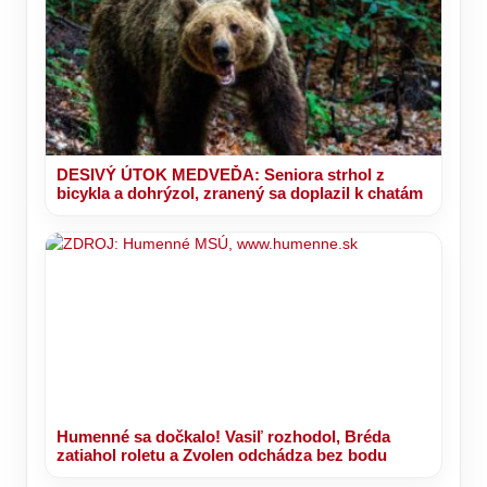
DESIVÝ ÚTOK MEDVEĎA: Seniora strhol z
bicykla a dohrýzol, zranený sa doplazil k chatám
Humenné sa dočkalo! Vasiľ rozhodol, Bréda
zatiahol roletu a Zvolen odchádza bez bodu