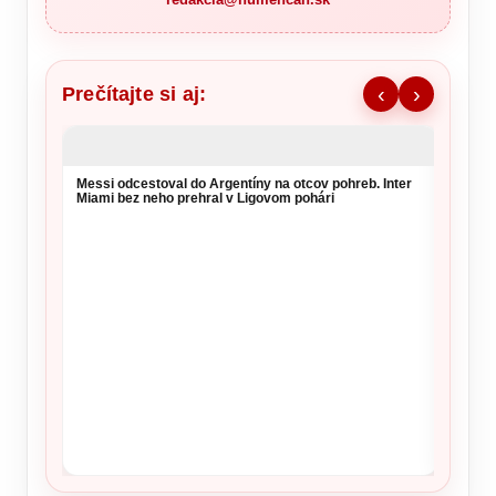
Prečítajte si aj:
‹
›
Messi odcestoval do Argentíny na otcov pohreb. Inter
Sloven
Miami bez neho prehral v Ligovom pohári
na 6. 