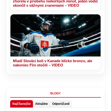
zhorela v priebehu niekoľkých minút, jeden vodič
skončil s vážnymi zraneniami – VIDEO
Mladí Slováci boli v Kanade blízko bronzu, ale
nakoniec Fíni otočili – VIDEO
BLOGY
Najčítanejšie
Aktuálne
Odporúčané