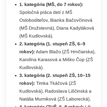
1. kategória (MŠ, do 7 rokov):
Spoločná práca detí z MŠ
Osloboditeľov, Bianka Bačovčinová
(MŠ Družstevná), Diana Kadyláková
(MŠ Kudlovská).
2. kategória (1. stupeň ZŠ, 6–9
rokov):
Adam Blažo (ZŠ Hrnčiarska),
Karolína Karasová a Miško Čop (ZŠ
Kudlovská).
3. kategória (2. stupeň ZŠ, 10–15
rokov):
Timka Tkáčová (ZŠ
Kudlovská), Radoslava Liščinská a
Natália Murniková (ZŠ Laborecká).
4. kategória (ZUŠ, 6–9 rokov):
Lili