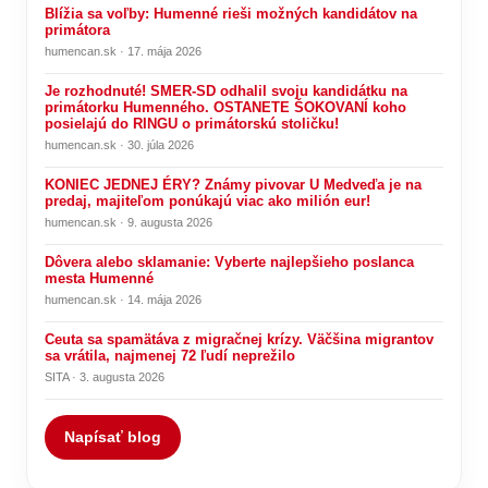
Blížia sa voľby: Humenné rieši možných kandidátov na
primátora
humencan.sk · 17. mája 2026
Je rozhodnuté! SMER-SD odhalil svoju kandidátku na
primátorku Humenného. OSTANETE ŠOKOVANÍ koho
posielajú do RINGU o primátorskú stoličku!
humencan.sk · 30. júla 2026
KONIEC JEDNEJ ÉRY? Známy pivovar U Medveďa je na
predaj, majiteľom ponúkajú viac ako milión eur!
humencan.sk · 9. augusta 2026
Dôvera alebo sklamanie: Vyberte najlepšieho poslanca
mesta Humenné
humencan.sk · 14. mája 2026
Ceuta sa spamätáva z migračnej krízy. Väčšina migrantov
sa vrátila, najmenej 72 ľudí neprežilo
SITA · 3. augusta 2026
Napísať blog