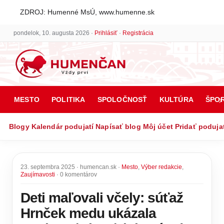
ZDROJ: Humenné MsÚ, www.humenne.sk
pondelok, 10. augusta 2026 ·
Prihlásiť
·
Registrácia
MESTO
POLITIKA
SPOLOČNOSŤ
KULTÚRA
ŠPO
Blogy
Kalendár podujatí
Napísať blog
Môj účet
Pridať poduja
23. septembra 2025 · humencan.sk ·
Mesto
,
Výber redakcie
,
Zaujímavosti
· 0 komentárov
Deti maľovali včely: súťaž
Hrnček medu ukázala