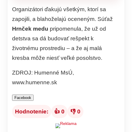
Organizátori ďakujú všetkým, ktorí sa
zapojili, a blahoželajú oceneným. Súťaž
Hrnček medu
pripomenula, že už od
detstva sa dá budovať rešpekt k
životnému prostrediu – a že aj malá
kresba môže niesť veľké posolstvo.
ZDROJ: Humenné MsÚ,
www.humenne.sk
Facebook
Hodnotenie:
👍 0
👎 0