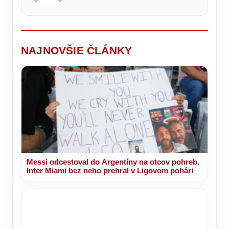
Španielsko
koho
kde
ich
čelí
posielajú
si
rodičia
migračnej
do
vaše
deťom
kríze
RINGU
telo
dávajú
o
oddýchne
len
primátorskú
výnimočne.
stoličku!
NAJNOVŠIE ČLÁNKY
Messi odcestoval do Argentíny na otcov pohreb.
Inter Miami bez neho prehral v Ligovom pohári