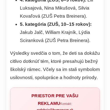
Luksajová, Nina Mikušová, Silvia
Kovaľová (ZUŠ Petra Breinera).
5. kategória (ZUŠ, 10–15 rokov):
Jakub Jalč, William Krajník, Lýdia
Sciranková (ZUŠ Petra Breinera).
Výsledky svedčia o tom, že deti sa dokážu
citlivo dotknúť tém, ktoré presahujú bežný
školský rámec. Včely sa im stali symbolom
usilovnosti, spolupráce a hodnoty prírody.
PRIESTOR PRE VAŠU
REKLAMU
Kontakt:
redakcia@humencan.sk