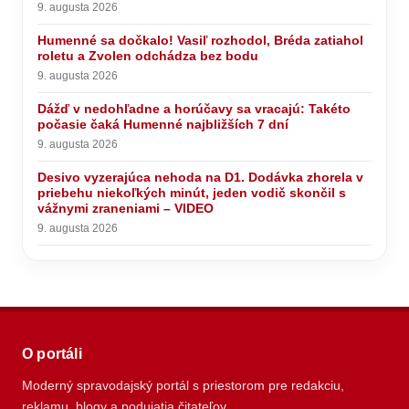
9. augusta 2026
Humenné sa dočkalo! Vasiľ rozhodol, Bréda zatiahol
roletu a Zvolen odchádza bez bodu
9. augusta 2026
Dážď v nedohľadne a horúčavy sa vracajú: Takéto
počasie čaká Humenné najbližších 7 dní
9. augusta 2026
Desivo vyzerajúca nehoda na D1. Dodávka zhorela v
priebehu niekoľkých minút, jeden vodič skončil s
vážnymi zraneniami – VIDEO
9. augusta 2026
O portáli
Moderný spravodajský portál s priestorom pre redakciu,
reklamu, blogy a podujatia čitateľov.