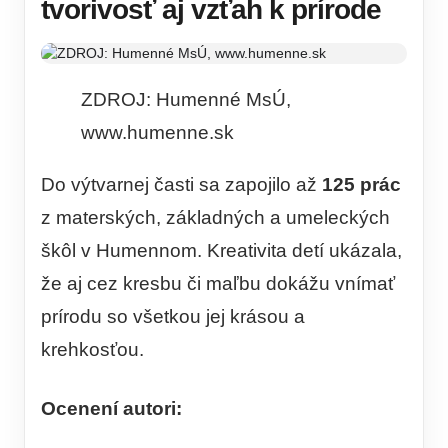
tvorivosť aj vzťah k prírode
ZDROJ: Humenné MsÚ,
www.humenne.sk
Do výtvarnej časti sa zapojilo až
125 prác
z materských, základných a umeleckých
škôl v Humennom. Kreativita detí ukázala,
že aj cez kresbu či maľbu dokážu vnímať
prírodu so všetkou jej krásou a
krehkosťou.
Ocenení autori: