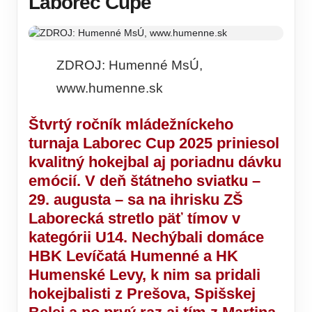
Laborec Cupe
ZDROJ: Humenné MsÚ,
www.humenne.sk
Štvrtý ročník mládežníckeho
turnaja
Laborec Cup 2025
priniesol
kvalitný hokejbal aj poriadnu dávku
emócií. V deň štátneho sviatku –
29. augusta
– sa na ihrisku ZŠ
Laborecká stretlo päť tímov v
kategórii
U14
. Nechýbali domáce
HBK Levíčatá Humenné
a
HK
Humenské Levy
, k nim sa pridali
hokejbalisti z
Prešova
,
Spišskej