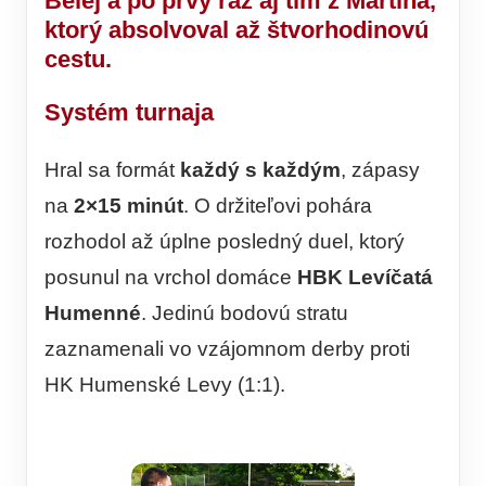
Belej
a po prvý raz aj tím z
Martina
,
ktorý absolvoval až štvorhodinovú
cestu.
Systém turnaja
Hral sa formát
každý s každým
, zápasy
na
2×15 minút
. O držiteľovi pohára
rozhodol až úplne posledný duel, ktorý
posunul na vrchol domáce
HBK Levíčatá
Humenné
. Jedinú bodovú stratu
zaznamenali vo vzájomnom derby proti
HK Humenské Levy (1:1).