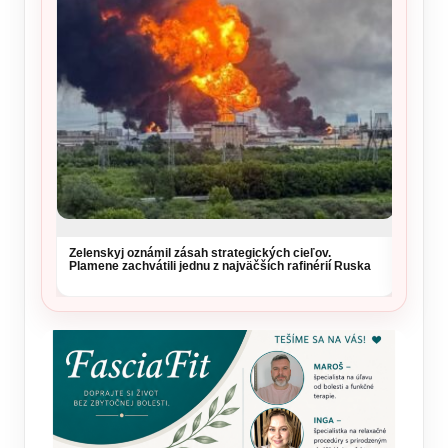
Zelenskyj oznámil zásah strategických cieľov.
Vysoké
Plamene zachvátili jednu z najväčších rafinérií Ruska
si daj