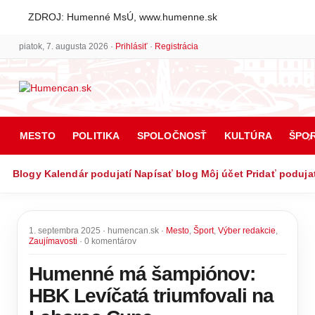
ZDROJ: Humenné MsÚ, www.humenne.sk
piatok, 7. augusta 2026 ·
Prihlásiť
·
Registrácia
MESTO
POLITIKA
SPOLOČNOSŤ
KULTÚRA
ŠPO
Blogy
Kalendár podujatí
Napísať blog
Môj účet
Pridať poduja
1. septembra 2025 · humencan.sk ·
Mesto
,
Šport
,
Výber redakcie
,
Zaujímavosti
· 0 komentárov
Humenné má šampiónov:
HBK Levíčatá triumfovali na