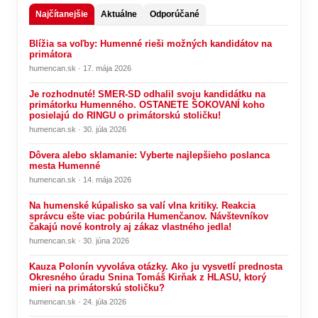
Najčítanejšie
Aktuálne
Odporúčané
Blížia sa voľby: Humenné rieši možných kandidátov na
primátora
humencan.sk · 17. mája 2026
Je rozhodnuté! SMER-SD odhalil svoju kandidátku na
primátorku Humenného. OSTANETE ŠOKOVANÍ koho
posielajú do RINGU o primátorskú stoličku!
humencan.sk · 30. júla 2026
Dôvera alebo sklamanie: Vyberte najlepšieho poslanca
mesta Humenné
humencan.sk · 14. mája 2026
Na humenské kúpalisko sa valí vlna kritiky. Reakcia
správcu ešte viac pobúrila Humenčanov. Návštevníkov
čakajú nové kontroly aj zákaz vlastného jedla!
humencan.sk · 30. júna 2026
Kauza Polonín vyvoláva otázky. Ako ju vysvetlí prednosta
Okresného úradu Snina Tomáš Kirňak z HLASU, ktorý
mieri na primátorskú stoličku?
humencan.sk · 24. júla 2026