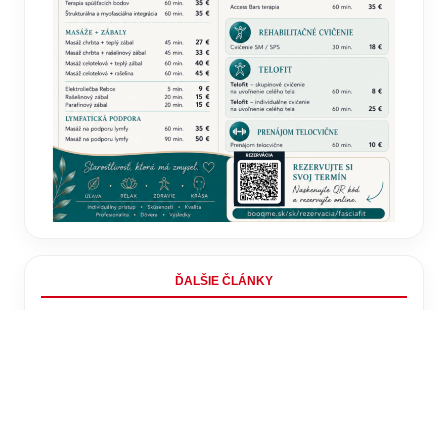
ĎALŠIE ČLÁNKY
Zelenskyj oznámil zásah strategických cieľov.
Plamene zachvátili jednu z najväčších rafinérií Ruska
6. augusta 2026
Vysoké nebezpečenstvo vzniku požiaru! Na tieto veci
si dajte POZOR!
6. augusta 2026