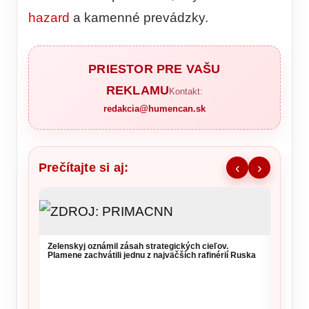
hazard
a kamenné prevádzky.
PRIESTOR PRE VAŠU
REKLAMU
Kontakt:
redakcia@humencan.sk
Prečítajte si aj:
‹
›
Zelenskyj oznámil zásah strategických cieľov.
Vysoké
Plamene zachvátili jednu z najväčších rafinérií Ruska
si daj