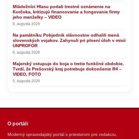
Mládežníci Hlasu podali trestné oznámenie na
Korčoka, kritizujú financovanie a fungovanie firmy
jeho manželky – VIDEO
6. augusta 2026
Na pamätníku Pobjednik slávnostne odhalili mená
slovenských vojakov. Zahynuli pri plnení úloh v misii
UNPROFOR
6. augusta 2026
Majerský vstupuje do boja o tretie funkčné obdobie.
Tvrdí, že Prešovský kraj potrebuje dokončenie R4 –
VIDEO, FOTO
5. augusta 2026
O portáli
Moderný spravodajský portál s priestorom pre redakciu,