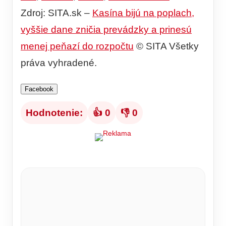
Zdroj: SITA.sk –
Kasína bijú na poplach,
vyššie dane zničia prevádzky a prinesú
menej peňazí do rozpočtu
© SITA Všetky
práva vyhradené.
Facebook
Hodnotenie:
👍 0
👎 0