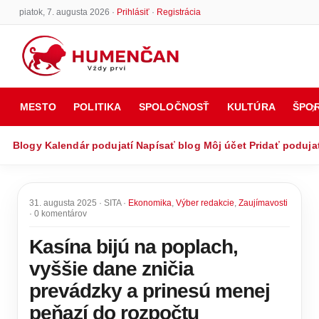
piatok, 7. augusta 2026 ·
Prihlásiť
·
Registrácia
MESTO
POLITIKA
SPOLOČNOSŤ
KULTÚRA
ŠPO
Blogy
Kalendár podujatí
Napísať blog
Môj účet
Pridať poduja
31. augusta 2025 · SITA ·
Ekonomika
,
Výber redakcie
,
Zaujímavosti
· 0 komentárov
Kasína bijú na poplach,
vyššie dane zničia
prevádzky a prinesú menej
peňazí do rozpočtu