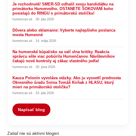
Je rozhodnuté! SMER-SD odhalil svoju kandidátku na
primátorku Humenného. OSTANETE ŠOKOVANÍ koho
posielajú do RINGU o primátorskú stoličku!
humencan.sk · 30. júla 2026
Dôvera alebo sklamanie: Vyberte najlepšieho poslanca
mesta Humenné
humencan.sk · 14. mája 2026
Na humenské kúpalisko sa valí vlna kritiky. Reakcia
správcu ešte viac pobúrila Humenčanov. Návštevníkov
čakajú nové kontroly aj zákaz vlastného jedla!
humencan.sk · 30. júna 2026
Kauza Polonín vyvoláva otázky. Ako ju vysvetlí prednosta
Okresného úradu Snina Tomáš Kirňak z HLASU, ktorý
mieri na primátorskú stoličku?
humencan.sk · 24. júla 2026
Napísať blog
Zatiaľ nie sú aktívni blogeri.