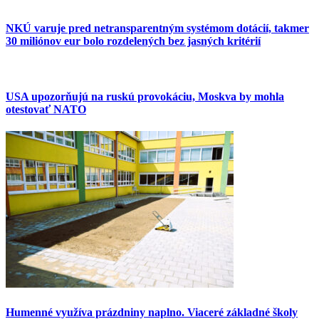
NKÚ varuje pred netransparentným systémom dotácií, takmer
30 miliónov eur bolo rozdelených bez jasných kritérií
USA upozorňujú na ruskú provokáciu, Moskva by mohla
otestovať NATO
Humenné využíva prázdniny naplno. Viaceré základné školy