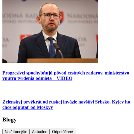
Progresívci spochybňujú pôvod cestných radarov, ministerstvo
vnútra tvrdenia odmieta – VIDEO
Zelenskyj prvýkrát od ruskej invázie navštívi Srbsko, Kyjev ho
chce odpútať od Moskvy
Blogy
Najčítanejšie
Aktuálne
Odporúčané