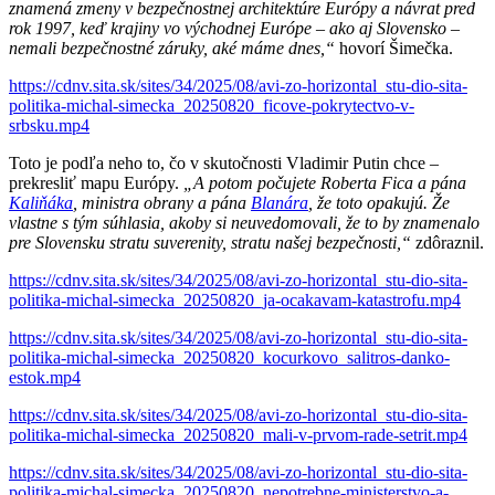
znamená zmeny v bezpečnostnej architektúre Európy a návrat pred
rok 1997, keď krajiny vo východnej Európe – ako aj Slovensko –
nemali bezpečnostné záruky, aké máme dnes,“
hovorí Šimečka.
https://cdnv.sita.sk/sites/34/2025/08/avi-zo-horizontal_stu-dio-sita-
politika-michal-simecka_20250820_ficove-pokrytectvo-v-
srbsku.mp4
Toto je podľa neho to, čo v skutočnosti Vladimir Putin chce –
prekresliť mapu Európy.
„A potom počujete Roberta Fica a pána
Kaliňáka
, ministra obrany a pána
Blanára
, že toto opakujú. Že
vlastne s tým súhlasia, akoby si neuvedomovali, že to by znamenalo
pre Slovensku stratu suverenity, stratu našej bezpečnosti,“
zdôraznil.
https://cdnv.sita.sk/sites/34/2025/08/avi-zo-horizontal_stu-dio-sita-
politika-michal-simecka_20250820_ja-ocakavam-katastrofu.mp4
https://cdnv.sita.sk/sites/34/2025/08/avi-zo-horizontal_stu-dio-sita-
politika-michal-simecka_20250820_kocurkovo_salitros-danko-
estok.mp4
https://cdnv.sita.sk/sites/34/2025/08/avi-zo-horizontal_stu-dio-sita-
politika-michal-simecka_20250820_mali-v-prvom-rade-setrit.mp4
https://cdnv.sita.sk/sites/34/2025/08/avi-zo-horizontal_stu-dio-sita-
politika-michal-simecka_20250820_nepotrebne-ministerstvo-a-