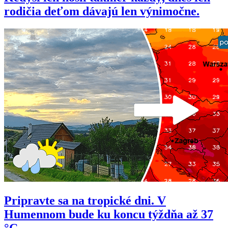
rodičia deťom dávajú len výnimočne.
Pripravte sa na tropické dni. V
Humennom bude ku koncu týždňa až 37
°C