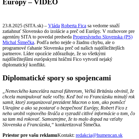
Európy – VIDEO
23.8.2025 (SITA.sk) –
Vláda
Roberta Fica
sa vedome snaží
zatiahnuť Slovensko do izolácie a preč od Európy. V rozhovore pre
agentúru SITA to povedal predseda
Progresívneho Slovenska (PS)
Michal Šimečka
. Podľa neho nejde o žiadnu chybu, ale o
programové ťahanie Slovenska preč od našich najdôležitejších
partnerov. Líder opozície zdôrazňuje, že so všetkými
najdôležitejšími európskymi hráčmi Fico vytvoril nejaký
diplomatický konflikt.
Diplomatické spory so spojencami
„Nemeckého kancelára nazval führerom, Veľkú Britániu obvinil, že
chcela manipulovať naše voľby. Keď bol vo Francúzsku minulý rok
samit, ktorý zorganizoval prezident Macron o tom, ako pomôcť
Ukrajine a ako sa postarať o bezpečnosť Európy, Robert Fico z
neho urobil vojnového štváča a vyzradil citlivé informácie o tom, čo
sa tam má rokovať. Samozrejme, že to malo dopad na vzťahy
Slovenska a Francúzska,“
konkretizoval Šimečka.
Priestor pre vašu reklamu
Kontakt:
redakcia@humencan.sk