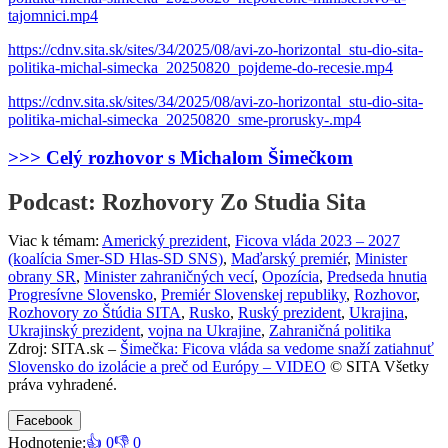
tajomnici.mp4
https://cdnv.sita.sk/sites/34/2025/08/avi-zo-horizontal_stu-dio-sita-
politika-michal-simecka_20250820_pojdeme-do-recesie.mp4
https://cdnv.sita.sk/sites/34/2025/08/avi-zo-horizontal_stu-dio-sita-
politika-michal-simecka_20250820_sme-prorusky-.mp4
>>> Celý rozhovor s Michalom Šimečkom
Podcast: Rozhovory Zo Studia Sita
Viac k témam:
Americký prezident
,
Ficova vláda 2023 – 2027
(koalícia Smer-SD Hlas-SD SNS)
,
Maďarský premiér
,
Minister
obrany SR
,
Minister zahraničných vecí
,
Opozícia
,
Predseda hnutia
Progresívne Slovensko
,
Premiér Slovenskej republiky
,
Rozhovor
,
Rozhovory zo Štúdia SITA
,
Rusko
,
Ruský prezident
,
Ukrajina
,
Ukrajinský prezident
,
vojna na Ukrajine
,
Zahraničná politika
Zdroj: SITA.sk –
Šimečka: Ficova vláda sa vedome snaží zatiahnuť
Slovensko do izolácie a preč od Európy – VIDEO
© SITA Všetky
práva vyhradené.
Facebook
Hodnotenie:
👍 0
👎 0