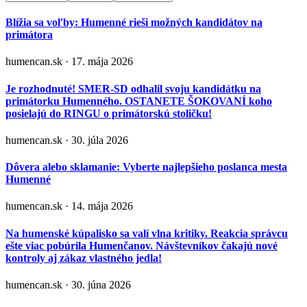
Blížia sa voľby: Humenné rieši možných kandidátov na
primátora
humencan.sk · 17. mája 2026
Je rozhodnuté! SMER-SD odhalil svoju kandidátku na
primátorku Humenného. OSTANETE ŠOKOVANÍ koho
posielajú do RINGU o primátorskú stoličku!
humencan.sk · 30. júla 2026
Dôvera alebo sklamanie: Vyberte najlepšieho poslanca mesta
Humenné
humencan.sk · 14. mája 2026
Na humenské kúpalisko sa valí vlna kritiky. Reakcia správcu
ešte viac pobúrila Humenčanov. Návštevníkov čakajú nové
kontroly aj zákaz vlastného jedla!
humencan.sk · 30. júna 2026