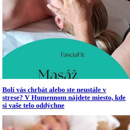
Bolí vás chrbát alebo ste neustále v
strese? V Humennom nájdete miesto, kde
si vaše telo oddýchne