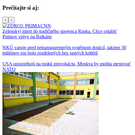
Prečítajte si aj:
‹
›
Zelenskyj mieri do tradičného spojenca Ruska. Chce oslabiť
Putinov vplyv na Balkáne
NKÚ varuje pred netransparentným systémom dotácií, takmer 30
miliónov eur bolo rozdelených bez jasných kritérií
USA upozorňujú na ruskú provokáciu, Moskva by mohla otestovať
NATO