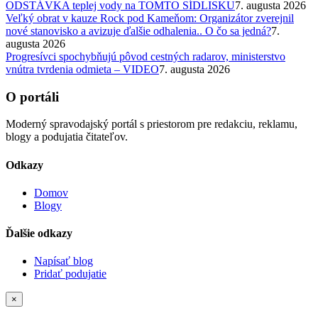
ODSTÁVKA teplej vody na TOMTO SÍDLISKU
7. augusta 2026
Veľký obrat v kauze Rock pod Kameňom: Organizátor zverejnil
nové stanovisko a avizuje ďalšie odhalenia.. O čo sa jedná?
7.
augusta 2026
Progresívci spochybňujú pôvod cestných radarov, ministerstvo
vnútra tvrdenia odmieta – VIDEO
7. augusta 2026
O portáli
Moderný spravodajský portál s priestorom pre redakciu, reklamu,
blogy a podujatia čitateľov.
Odkazy
Domov
Blogy
Ďalšie odkazy
Napísať blog
Pridať podujatie
×