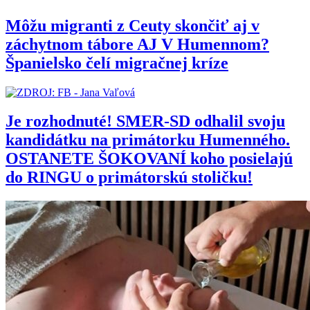
Môžu migranti z Ceuty skončiť aj v
záchytnom tábore AJ V Humennom?
Španielsko čelí migračnej kríze
Je rozhodnuté! SMER-SD odhalil svoju
kandidátku na primátorku Humenného.
OSTANETE ŠOKOVANÍ koho posielajú
do RINGU o primátorskú stoličku!