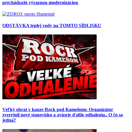
prechádzajú výraznou modernizáciou
ODSTÁVKA teplej vody na TOMTO SÍDLISKU
Veľký obrat v kauze Rock pod Kameňom: Organizátor
zverejnil nové stanovisko a avizuje ďalšie odhalenia.. O čo sa
jedná?