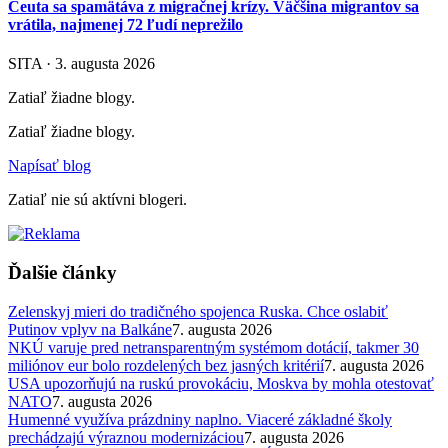
Ceuta sa spamätáva z migračnej krízy. Väčšina migrantov sa
vrátila, najmenej 72 ľudí neprežilo
SITA · 3. augusta 2026
Zatiaľ žiadne blogy.
Zatiaľ žiadne blogy.
Napísať blog
Zatiaľ nie sú aktívni blogeri.
Ďalšie články
Zelenskyj mieri do tradičného spojenca Ruska. Chce oslabiť
Putinov vplyv na Balkáne
7. augusta 2026
NKÚ varuje pred netransparentným systémom dotácií, takmer 30
miliónov eur bolo rozdelených bez jasných kritérií
7. augusta 2026
USA upozorňujú na ruskú provokáciu, Moskva by mohla otestovať
NATO
7. augusta 2026
Humenné využíva prázdniny naplno. Viaceré základné školy
prechádzajú výraznou modernizáciou
7. augusta 2026