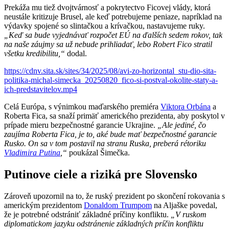
Prekáža mu tiež dvojtvárnosť a pokrytectvo Ficovej vlády, ktorá
neustále kritizuje Brusel, ale keď potrebujeme peniaze, napríklad na
výdavky spojené so slintačkou a krívačkou, nastavujeme ruky.
„Keď sa bude vyjednávať rozpočet EÚ na ďalších sedem rokov, tak
na naše záujmy sa už nebude prihliadať, lebo Robert Fico stratil
všetku kredibilitu,“
dodal.
https://cdnv.sita.sk/sites/34/2025/08/avi-zo-horizontal_stu-dio-sita-
politika-michal-simecka_20250820_fico-si-postval-okolite-staty-a-
ich-predstavitelov.mp4
Celá Európa, s výnimkou maďarského premiéra
Viktora Orbána
a
Roberta Fica, sa snaží primäť amerického prezidenta, aby poskytol v
prípade mieru bezpečnostné garancie Ukrajine.
„Ale jediné, čo
zaujíma Roberta Fica, je to, aké bude mať bezpečnostné garancie
Rusko. On sa v tom postavil na stranu Ruska, preberá rétoriku
Vladimira Putina
,“
poukázal Šimečka.
Putinove ciele a riziká pre Slovensko
Zároveň upozornil na to, že ruský prezident po skončení rokovania s
americkým prezidentom
Donaldom Trumpom
na Aljaške povedal,
že je potrebné odstrániť základné príčiny konfliktu.
„V ruskom
diplomatickom jazyku odstránenie základných príčin konfliktu