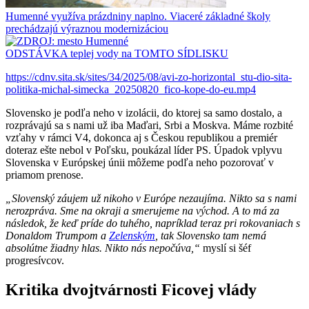
Humenné využíva prázdniny naplno. Viaceré základné školy
prechádzajú výraznou modernizáciou
ODSTÁVKA teplej vody na TOMTO SÍDLISKU
https://cdnv.sita.sk/sites/34/2025/08/avi-zo-horizontal_stu-dio-sita-
politika-michal-simecka_20250820_fico-kope-do-eu.mp4
Slovensko je podľa neho v izolácii, do ktorej sa samo dostalo, a
rozprávajú sa s nami už iba Maďari, Srbi a Moskva. Máme rozbité
vzťahy v rámci V4, dokonca aj s Českou republikou a premiér
doteraz ešte nebol v Poľsku, poukázal líder PS. Úpadok vplyvu
Slovenska v Európskej únii môžeme podľa neho pozorovať v
priamom prenose.
„Slovenský záujem už nikoho v Európe nezaujíma. Nikto sa s nami
nerozpráva. Sme na okraji a smerujeme na východ. A to má za
následok, že keď príde do tuhého, napríklad teraz pri rokovaniach s
Donaldom Trumpom a
Zelenským
, tak Slovensko tam nemá
absolútne žiadny hlas. Nikto nás nepočúva,“
myslí si šéf
progresívcov.
Kritika dvojtvárnosti Ficovej vlády