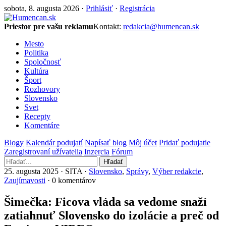
sobota, 8. augusta 2026 ·
Prihlásiť
·
Registrácia
Priestor pre vašu reklamu
Kontakt:
redakcia@humencan.sk
Mesto
Politika
Spoločnosť
Kultúra
Šport
Rozhovory
Slovensko
Svet
Recepty
Komentáre
Blogy
Kalendár podujatí
Napísať blog
Môj účet
Pridať podujatie
Zaregistrovaní užívatelia
Inzercia
Fórum
Hľadať
25. augusta 2025 · SITA ·
Slovensko
,
Správy
,
Výber redakcie
,
Zaujímavosti
· 0 komentárov
Šimečka: Ficova vláda sa vedome snaží
zatiahnuť Slovensko do izolácie a preč od