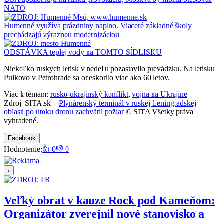
NATO
Humenné využíva prázdniny naplno. Viaceré základné školy
prechádzajú výraznou modernizáciou
ODSTÁVKA teplej vody na TOMTO SÍDLISKU
Niekoľko ruských letísk v nedeľu pozastavilo prevádzku. Na letisku
Pulkovo v Petrohrade sa oneskorilo viac ako 60 letov.
Viac k témam:
rusko-ukrajinský konflikt
,
vojna na Ukrajine
Zdroj: SITA.sk –
Plynárenský terminál v ruskej Leningradskej
oblasti po útoku dronu zachvátil požiar
© SITA Všetky práva
vyhradené.
Facebook
Hodnotenie:
👍 0
👎 0
‹
Veľký obrat v kauze Rock pod Kameňom:
Organizátor zverejnil nové stanovisko a