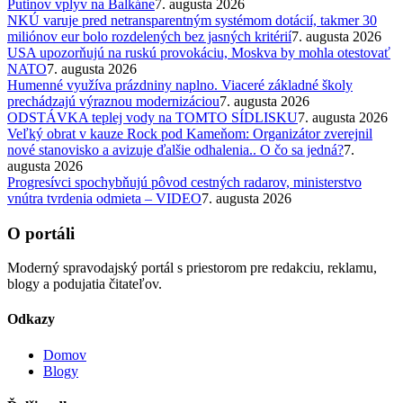
Putinov vplyv na Balkáne
7. augusta 2026
NKÚ varuje pred netransparentným systémom dotácií, takmer 30
miliónov eur bolo rozdelených bez jasných kritérií
7. augusta 2026
USA upozorňujú na ruskú provokáciu, Moskva by mohla otestovať
NATO
7. augusta 2026
Humenné využíva prázdniny naplno. Viaceré základné školy
prechádzajú výraznou modernizáciou
7. augusta 2026
ODSTÁVKA teplej vody na TOMTO SÍDLISKU
7. augusta 2026
Veľký obrat v kauze Rock pod Kameňom: Organizátor zverejnil
nové stanovisko a avizuje ďalšie odhalenia.. O čo sa jedná?
7.
augusta 2026
Progresívci spochybňujú pôvod cestných radarov, ministerstvo
vnútra tvrdenia odmieta – VIDEO
7. augusta 2026
O portáli
Moderný spravodajský portál s priestorom pre redakciu, reklamu,
blogy a podujatia čitateľov.
Odkazy
Domov
Blogy