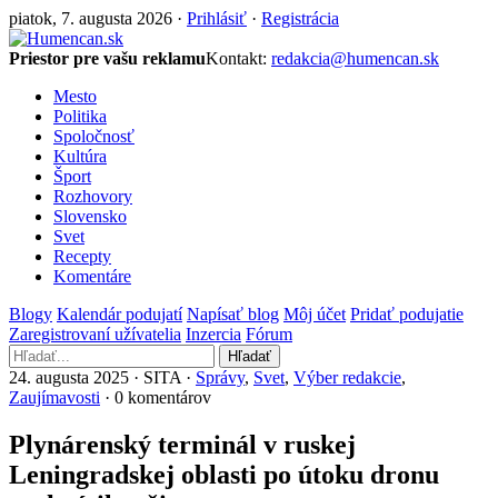
piatok, 7. augusta 2026 ·
Prihlásiť
·
Registrácia
Priestor pre vašu reklamu
Kontakt:
redakcia@humencan.sk
Mesto
Politika
Spoločnosť
Kultúra
Šport
Rozhovory
Slovensko
Svet
Recepty
Komentáre
Blogy
Kalendár podujatí
Napísať blog
Môj účet
Pridať podujatie
Zaregistrovaní užívatelia
Inzercia
Fórum
Hľadať
24. augusta 2025 · SITA ·
Správy
,
Svet
,
Výber redakcie
,
Zaujímavosti
· 0 komentárov
Plynárenský terminál v ruskej
Leningradskej oblasti po útoku dronu