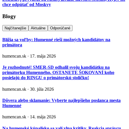
chce odpútať od Moskvy
Blogy
Najčítanejšie
Aktuálne
Odporúčané
Blížia sa voľby: Humenné rieši možných kandidátov na
primátora
humencan.sk · 17. mája 2026
Je rozhodnuté! SMER-SD odhalil svoju kandidátku na
primátorku Humenného. OSTANETE ŠOKOVANÍ koho
posielajú do RINGU o primátorskú stoličku!
humencan.sk · 30. júla 2026
Dôvera alebo sklamanie: Vyberte najlepšieho poslanca mesta
Humenné
humencan.sk · 14. mája 2026
Na humenské kúpalisko sa valí vlna kritiky. Reakcia správcu