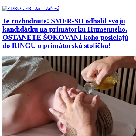
Je rozhodnuté! SMER-SD odhalil svoju
kandidátku na primátorku Humenného.
OSTANETE ŠOKOVANÍ koho posielajú
do RINGU o primátorskú stoličku!