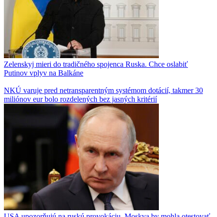
Zelenskyj mieri do tradičného spojenca Ruska. Chce oslabiť
Putinov vplyv na Balkáne
NKÚ varuje pred netransparentným systémom dotácií, takmer 30
miliónov eur bolo rozdelených bez jasných kritérií
USA upozorňujú na ruskú provokáciu, Moskva by mohla otestovať