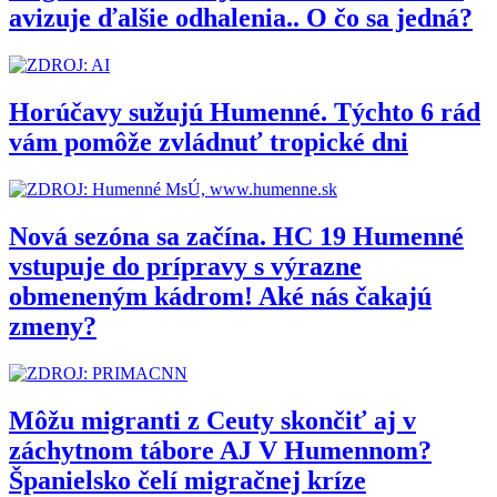
avizuje ďalšie odhalenia.. O čo sa jedná?
Horúčavy sužujú Humenné. Týchto 6 rád
vám pomôže zvládnuť tropické dni
Nová sezóna sa začína. HC 19 Humenné
vstupuje do prípravy s výrazne
obmeneným kádrom! Aké nás čakajú
zmeny?
Môžu migranti z Ceuty skončiť aj v
záchytnom tábore AJ V Humennom?
Španielsko čelí migračnej kríze