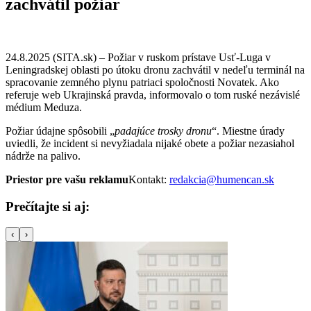
zachvátil požiar
24.8.2025 (SITA.sk) – Požiar v ruskom prístave Usť-Luga v
Leningradskej oblasti po útoku dronu zachvátil v nedeľu terminál na
spracovanie zemného plynu patriaci spoločnosti Novatek. Ako
referuje web Ukrajinská pravda, informovalo o tom ruské nezávislé
médium Meduza.
Požiar údajne spôsobili „
padajúce trosky dronu
“. Miestne úrady
uviedli, že incident si nevyžiadala nijaké obete a požiar nezasiahol
nádrže na palivo.
Priestor pre vašu reklamu
Kontakt:
redakcia@humencan.sk
Prečítajte si aj:
‹
›