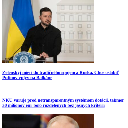
Zelenskyj mieri do tradičného spojenca Ruska. Chce oslabiť
Putinov vplyv na Balkáne
NKÚ varuje pred netransparentným systémom dotácií, takmer
30 miliónov eur bolo rozdelených bez jasných kritérií