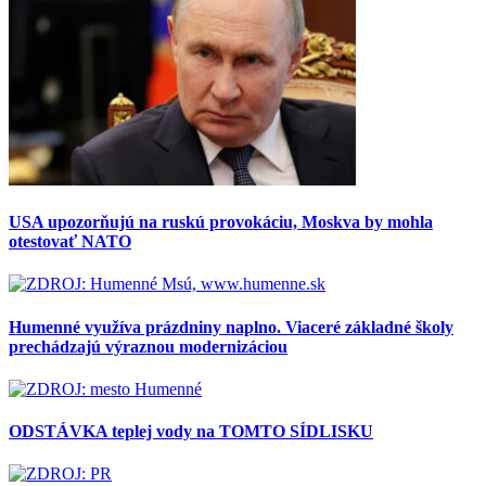
USA upozorňujú na ruskú provokáciu, Moskva by mohla
otestovať NATO
Humenné využíva prázdniny naplno. Viaceré základné školy
prechádzajú výraznou modernizáciou
ODSTÁVKA teplej vody na TOMTO SÍDLISKU