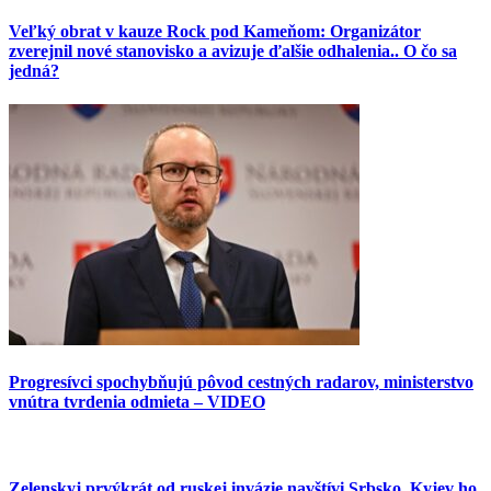
Veľký obrat v kauze Rock pod Kameňom: Organizátor
zverejnil nové stanovisko a avizuje ďalšie odhalenia.. O čo sa
jedná?
Progresívci spochybňujú pôvod cestných radarov, ministerstvo
vnútra tvrdenia odmieta – VIDEO
Zelenskyj prvýkrát od ruskej invázie navštívi Srbsko, Kyjev ho