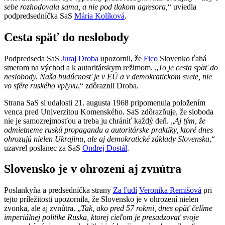
sebe rozhodovala sama, a nie pod tlakom agresora,
“ uviedla
podpredsedníčka SaS
Mária Kolíková
.
Cesta späť do neslobody
Podpredseda SaS
Juraj Droba
upozornil, že
Fico
Slovenko ťahá
smerom na východ a k autoritárskym režimom. „
To je cesta späť do
neslobody. Naša budúcnosť je v EÚ a v demokratickom svete, nie
vo sfére ruského vplyvu
,“ zdôraznil Droba.
Strana SaS si udalosti 21. augusta 1968 pripomenula položením
venca pred Univerzitou Komenského. SaS zdôrazňuje, že sloboda
nie je samozrejmosťou a treba ju chrániť každý deň. „
Aj tým, že
odmietneme ruskú propagandu a autoritárske praktiky, ktoré dnes
ohrozujú nielen Ukrajinu, ale aj demokratické základy Slovenska
,“
uzavrel poslanec za SaS
Ondrej Dostál
.
Slovensko je v ohrození aj zvnútra
Poslankyňa a predsedníčka strany
Za ľudí
Veronika Remišová
pri
tejto príležitosti upozornila, že Slovensko je v ohrození nielen
zvonka, ale aj zvnútra. „
Tak, ako pred 57 rokmi, dnes opäť čelíme
imperiálnej politike Ruska, ktorej cieľom je presadzovať svoje