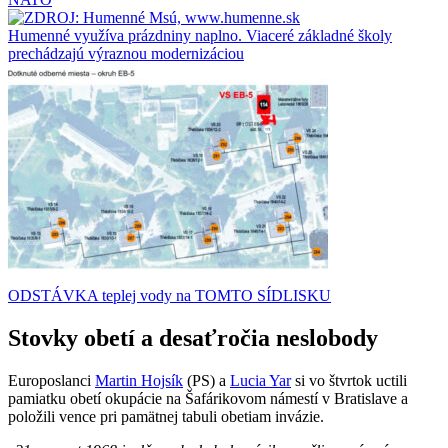
Humenné využíva prázdniny naplno. Viaceré základné školy
prechádzajú výraznou modernizáciou
ODSTÁVKA teplej vody na TOMTO SÍDLISKU
Stovky obetí a desaťročia neslobody
Europoslanci
Martin Hojsík
(PS) a
Lucia Yar
si vo štvrtok uctili
pamiatku obetí okupácie na Šafárikovom námestí v Bratislave a
položili vence pri pamätnej tabuli obetiam invázie.