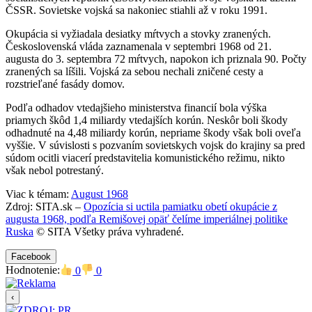
ČSSR. Sovietske vojská sa nakoniec stiahli až v roku 1991.
Okupácia si vyžiadala desiatky mŕtvych a stovky zranených.
Československá vláda zaznamenala v septembri 1968 od 21.
augusta do 3. septembra 72 mŕtvych, napokon ich priznala 90. Počty
zranených sa líšili. Vojská za sebou nechali zničené cesty a
rozstrieľané fasády domov.
Podľa odhadov vtedajšieho ministerstva financií bola výška
priamych škôd 1,4 miliardy vtedajších korún. Neskôr boli škody
odhadnuté na 4,48 miliardy korún, nepriame škody však boli oveľa
vyššie. V súvislosti s pozvaním sovietskych vojsk do krajiny sa pred
súdom ocitli viacerí predstavitelia komunistického režimu, nikto
však nebol potrestaný.
Viac k témam:
August 1968
Zdroj: SITA.sk –
Opozícia si uctila pamiatku obetí okupácie z
augusta 1968, podľa Remišovej opäť čelíme imperiálnej politike
Ruska
© SITA Všetky práva vyhradené.
Facebook
Hodnotenie:
0
0
‹