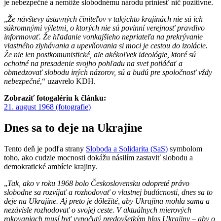
je nebezpečné a nemôže slobodnému národu priniesť nič pozitívne.
„
Že návštevy ústavných činiteľov v takýchto krajinách nie sú ich
súkromnými výletmi, o ktorých nie sú povinní verejnosť pravdivo
informovať. Že hľadanie vonkajšieho nepriateľa na prekrývanie
vlastného zlyhávania a upevňovania si moci je cestou do izolácie.
Že nie len postkomunistické, ale akékoľvek ideológie, ktoré sú
ochotné na presadenie svojho pohľadu na svet potláčať a
obmedzovať slobodu iných názorov, sú a budú pre spoločnosť vždy
nebezpečné
,“ uzavrelo KDH.
Zobraziť fotogalériu k článku:
21. august 1968 (fotografie)
Dnes sa to deje na Ukrajine
Tento deň je podľa strany
Sloboda a Solidarita (SaS)
symbolom
toho, ako cudzie mocnosti dokážu násilím zastaviť slobodu a
demokratické ambície krajiny.
„
Tak, ako v roku 1968 bolo Československu odopreté právo
slobodne sa rozvíjať a rozhodovať o vlastnej budúcnosti, dnes sa to
deje na Ukrajine. Aj preto je dôležité, aby Ukrajina mohla sama a
nezávisle rozhodovať o svojej ceste. V aktuálnych mierových
rokovaniach musí byť vypočutý predovšetkým hlas Ukrajiny – aby o