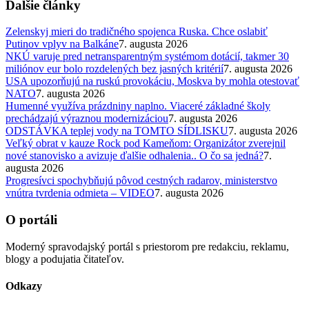
Ďalšie články
Zelenskyj mieri do tradičného spojenca Ruska. Chce oslabiť
Putinov vplyv na Balkáne
7. augusta 2026
NKÚ varuje pred netransparentným systémom dotácií, takmer 30
miliónov eur bolo rozdelených bez jasných kritérií
7. augusta 2026
USA upozorňujú na ruskú provokáciu, Moskva by mohla otestovať
NATO
7. augusta 2026
Humenné využíva prázdniny naplno. Viaceré základné školy
prechádzajú výraznou modernizáciou
7. augusta 2026
ODSTÁVKA teplej vody na TOMTO SÍDLISKU
7. augusta 2026
Veľký obrat v kauze Rock pod Kameňom: Organizátor zverejnil
nové stanovisko a avizuje ďalšie odhalenia.. O čo sa jedná?
7.
augusta 2026
Progresívci spochybňujú pôvod cestných radarov, ministerstvo
vnútra tvrdenia odmieta – VIDEO
7. augusta 2026
O portáli
Moderný spravodajský portál s priestorom pre redakciu, reklamu,
blogy a podujatia čitateľov.
Odkazy