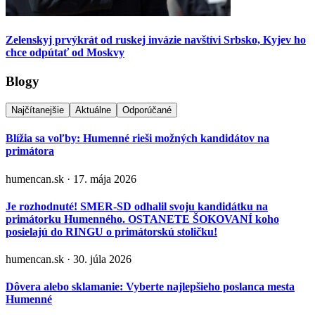
Zelenskyj prvýkrát od ruskej invázie navštívi Srbsko, Kyjev ho
chce odpútať od Moskvy
Blogy
Najčítanejšie
Aktuálne
Odporúčané
Blížia sa voľby: Humenné rieši možných kandidátov na
primátora
humencan.sk · 17. mája 2026
Je rozhodnuté! SMER-SD odhalil svoju kandidátku na
primátorku Humenného. OSTANETE ŠOKOVANÍ koho
posielajú do RINGU o primátorskú stoličku!
humencan.sk · 30. júla 2026
Dôvera alebo sklamanie: Vyberte najlepšieho poslanca mesta
Humenné