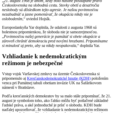
„
21. august 1968 je dňom, kedy bolo násilne pošliapané právo
Československa na slobodnú cestu. Stovky obetí a desaťročia
neslobody sú dôsledkom tejto agresie. Je našou povinnosťou
nezabudnúť a jasne pomenúvať, že okupácia nikdy nie je
oslobodením
,“ uviedol Hojsík.
Europoslankyňa Yar doplnila, že udalosti z augusta 1968 sú
bolestnou pripomienkou, že sloboda nie je samozrejmosťou.
„
Povinnosťou našej generácie je pamätať si obete okupácie a
zároveň chrániť demokraciu pred novými hrozbami. Pripomíname
si minulosť aj preto, aby sa nikdy neopakovala
,“ doplnila Yar.
Vzhliadanie k nedemokratickým
režimom je nebezpečné
Vstup vojsk Varšavskej zmluvy na územie Československa si
pripomenulo aj
Kresťanskodemokratické hnutie (KDH)
položením
venca pri Pamätnej tabuli obetiam invázie UK na Šafárikovom
námestí v Bratislave.
Podľa kresťanských demokratov by sa malo stále pripomínať, že 21.
august je symbolom toho, ako ľahko môžu byť potlačené základné
ľudské práva, a aké jednoduché je prísť o slobodu. KDH bude
naďalej upozorňovať, že vzhliadanie k nedemokratickým režimom