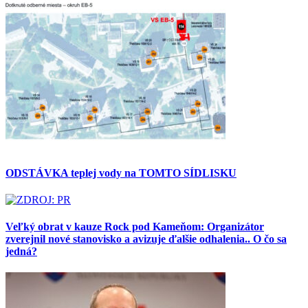
ODSTÁVKA teplej vody na TOMTO SÍDLISKU
Veľký obrat v kauze Rock pod Kameňom: Organizátor
zverejnil nové stanovisko a avizuje ďalšie odhalenia.. O čo sa
jedná?