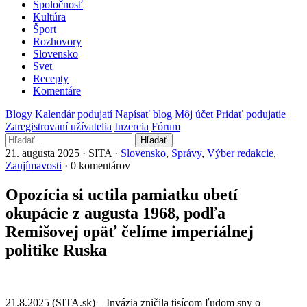
Spoločnosť
Kultúra
Šport
Rozhovory
Slovensko
Svet
Recepty
Komentáre
Blogy
Kalendár podujatí
Napísať blog
Môj účet
Pridať podujatie
Zaregistrovaní užívatelia
Inzercia
Fórum
Hľadať
21. augusta 2025 · SITA ·
Slovensko
,
Správy
,
Výber redakcie
,
Zaujímavosti
· 0 komentárov
Opozícia si uctila pamiatku obetí
okupácie z augusta 1968, podľa
Remišovej opäť čelíme imperiálnej
politike Ruska
21.8.2025 (SITA.sk) – Invázia zničila tisícom ľudom sny o