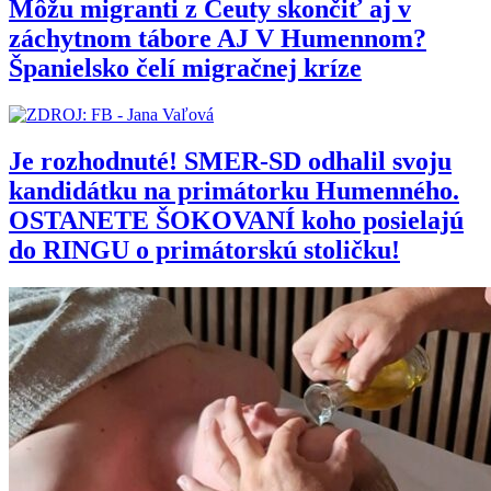
Môžu migranti z Ceuty skončiť aj v
záchytnom tábore AJ V Humennom?
Španielsko čelí migračnej kríze
Je rozhodnuté! SMER-SD odhalil svoju
kandidátku na primátorku Humenného.
OSTANETE ŠOKOVANÍ koho posielajú
do RINGU o primátorskú stoličku!