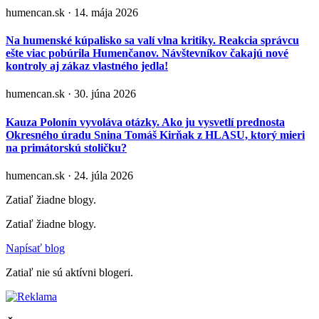
humencan.sk · 14. mája 2026
Na humenské kúpalisko sa valí vlna kritiky. Reakcia správcu
ešte viac pobúrila Humenčanov. Návštevníkov čakajú nové
kontroly aj zákaz vlastného jedla!
humencan.sk · 30. júna 2026
Kauza Polonín vyvoláva otázky. Ako ju vysvetlí prednosta
Okresného úradu Snina Tomáš Kirňak z HLASU, ktorý mieri
na primátorskú stoličku?
humencan.sk · 24. júla 2026
Zatiaľ žiadne blogy.
Zatiaľ žiadne blogy.
Napísať blog
Zatiaľ nie sú aktívni blogeri.