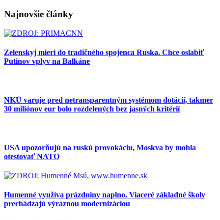
Najnovšie články
Zelenskyj mieri do tradičného spojenca Ruska. Chce oslabiť
Putinov vplyv na Balkáne
NKÚ varuje pred netransparentným systémom dotácií, takmer
30 miliónov eur bolo rozdelených bez jasných kritérií
USA upozorňujú na ruskú provokáciu, Moskva by mohla
otestovať NATO
Humenné využíva prázdniny naplno. Viaceré základné školy
prechádzajú výraznou modernizáciou