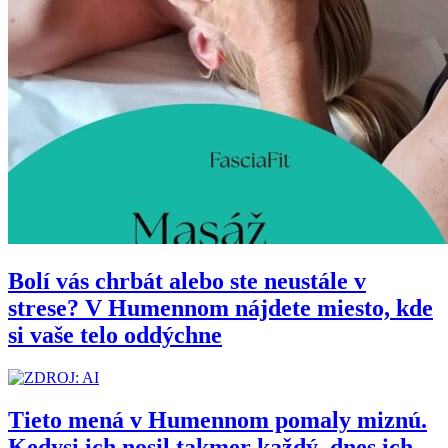
Bolí vás chrbát alebo ste neustále v
strese? V Humennom nájdete miesto, kde
si vaše telo oddýchne
Tieto mená v Humennom pomaly miznú.
Kedysi ich nosil takmer každý, dnes ich