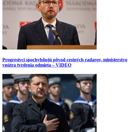
Progresívci spochybňujú pôvod cestných radarov, ministerstvo
vnútra tvrdenia odmieta – VIDEO