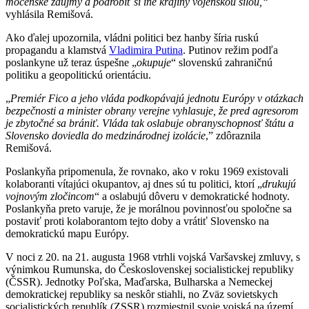
mocenské záujmy a podrobiť si iné krajiny vojenskou silou,“
vyhlásila Remišová.
Ako ďalej upozornila, vládni politici bez hanby šíria ruskú
propagandu a klamstvá
Vladimira Putina
. Putinov režim podľa
poslankyne už teraz úspešne „
okupuje
“ slovenskú zahraničnú
politiku a geopolitickú orientáciu.
„
Premiér Fico a jeho vláda podkopávajú jednotu Európy v otázkach
bezpečnosti a minister obrany verejne vyhlasuje, že pred agresorom
je zbytočné sa brániť. Vláda tak oslabuje obranyschopnosť štátu a
Slovensko doviedla do medzinárodnej izolácie
,” zdôraznila
Remišová.
Poslankyňa pripomenula, že rovnako, ako v roku 1969 existovali
kolaboranti vítajúci okupantov, aj dnes sú tu politici, ktorí „
drukujú
vojnovým zločincom
“ a oslabujú dôveru v demokratické hodnoty.
Poslankyňa preto varuje, že je morálnou povinnosťou spoločne sa
postaviť proti kolaborantom tejto doby a vrátiť Slovensko na
demokratickú mapu Európy.
V noci z 20. na 21. augusta 1968 vtrhli vojská Varšavskej zmluvy, s
výnimkou Rumunska, do Československej socialistickej republiky
(ČSSR). Jednotky Poľska, Maďarska, Bulharska a Nemeckej
demokratickej republiky sa neskôr stiahli, no Zväz sovietskych
socialistických republík (ZSSR) rozmiestnil svoje vojská na území