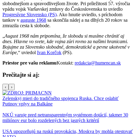
slobodnejšom a spravodlivejšom živote. Pri príležitosti 57. výročia
vpádu vojsk Varšavskej zmluvy do Československa to uviedlo
Progresívne Slovensko (PS)
. Ako hnutie uviedlo, s príchodom
tankov v
auguste 1968
sa skončila nádej a na dlhých 20 rokov sa
zmrazila cesta k slobode.
„
August 1968 nám pripomína, že slobodu si musíme chrániť aj
dnes. Hlavne vo svete, kde vojna zúri rovno za našimi hranicami.
Bojujme za Slovensko slobodné, demokratické a pevne ukotvené v
Európe
,“ uviedol
Ivan Korčok
(PS).
Priestor pre vašu reklamu
Kontakt:
redakcia@humencan.sk
Prečítajte si aj:
‹
›
Zelenskyj mieri do tradičného spojenca Ruska. Chce oslabiť
Putinov vplyv na Balkáne
NKÚ varuje pred netransparentným systémom dotácií, takmer 30
miliónov eur bolo rozdelených bez jasných kritérií
USA upozorňujú na ruskú provokáciu, Moskva by mohla otestovať
NATO