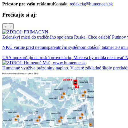
Priestor pre vašu reklamu
Kontakt:
redakcia@humencan.sk
Prečítajte si aj:
‹
›
Zelenskyj mieri do tradičného spojenca Ruska. Chce oslabiť Putinov
NKÚ varuje pred netransparentným systémom dotácií, takmer 30 milió
USA upozorňujú na ruskú provokáciu, Moskva by mohla otestovať
Humenné využíva prázdniny naplno. Viaceré základné školy prechád