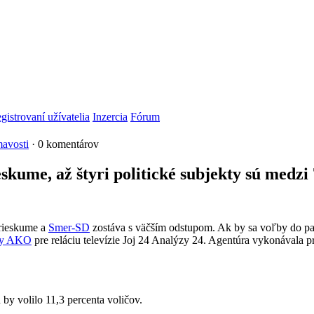
gistrovaní užívatelia
Inzercia
Fórum
avosti
· 0 komentárov
kume, až štyri politické subjekty sú medzi
rieskume a
Smer-SD
zostáva s väčším odstupom. Ak by sa voľby do parl
úry AKO
pre reláciu televízie Joj 24 Analýzy 24. Agentúra vykonávala p
ú by volilo 11,3 percenta voličov.