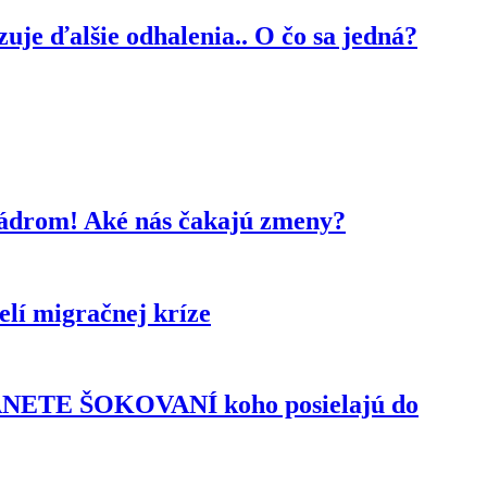
je ďalšie odhalenia.. O čo sa jedná?
kádrom! Aké nás čakajú zmeny?
lí migračnej kríze
TANETE ŠOKOVANÍ koho posielajú do