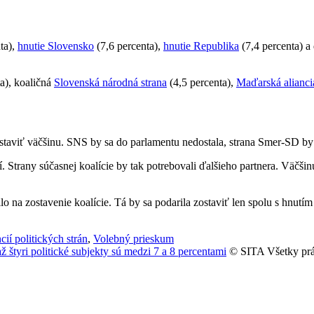
ta),
hnutie Slovensko
(7,6 percenta),
hnutie Republika
(7,4 percenta) a
a), koaličná
Slovenská národná strana
(4,5 percenta),
Maďarská alianci
zostaviť väčšinu. SNS by sa do parlamentu nedostala, strana Smer-SD b
 Strany súčasnej koalície by tak potrebovali ďalšieho partnera. Väčšinu
 na zostavenie koalície. Tá by sa podarila zostaviť len spolu s hnut
ií politických strán
,
Volebný prieskum
 štyri politické subjekty sú medzi 7 a 8 percentami
© SITA Všetky prá