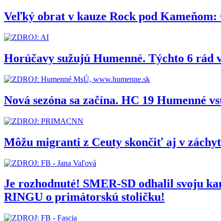
Veľký obrat v kauze Rock pod Kameňom: Org
Horúčavy sužujú Humenné. Týchto 6 rád 
Nová sezóna sa začína. HC 19 Humenné vs
Môžu migranti z Ceuty skončiť aj v zách
Je rozhodnuté! SMER-SD odhalil svoju 
RINGU o primátorskú stoličku!