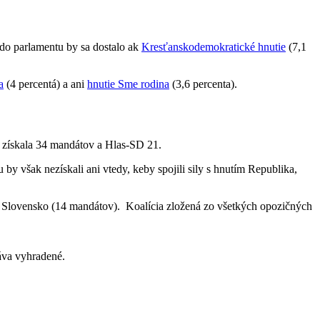
 do parlamentu by sa dostalo ak
Kresťanskodemokratické hnutie
(7,1
a
(4 percentá) a ani
hnutie Sme rodina
(3,6 percenta).
y získala 34 mandátov a Hlas-SD 21.
 by však nezískali ani vtedy, keby spojili sily s hnutím Republika,
ím Slovensko (14 mandátov). Koalícia zložená zo všetkých opozičných
va vyhradené.