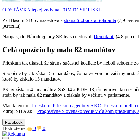
ODSTÁVKA teplej vody na TOMTO SÍDLISKU
Za Hlasom-SD by nasledovala
strana Sloboda a Solidarita
(7,9 percen
percenta).
Naopak, do Národnej rady SR by sa nedostali
Demokrati
(4,8 percent
Celá opozícia by mala 82 mandátov
Prieskum tak ukázal, že strany súčasnej koalície by neboli schopné 
Spoločne by tak získali 55 mandátov, čo na vytvorenie väčšiny nestačí.
ktoré by získalo 13 mandátov.
PS by získalo 41 mandátov, SaS 14 a KDH 13, čo by rovnako nestačilo
strán by tak mala 82 mandátov a získala by väčšinu v parlamente.
Viac k témam:
Prieskum
,
Prieskum agentúry AKO
,
Prieskum preferenc
Zdroj: SITA.sk –
Progresívne Slovensko vedie v ďalšom prieskume, až
Facebook
Hodnotenie:
0
0