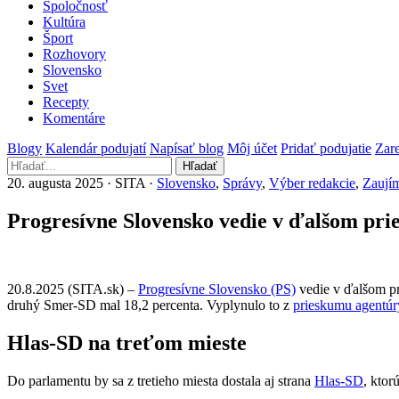
Spoločnosť
Kultúra
Šport
Rozhovory
Slovensko
Svet
Recepty
Komentáre
Blogy
Kalendár podujatí
Napísať blog
Môj účet
Pridať podujatie
Zare
Hľadať
20. augusta 2025 · SITA ·
Slovensko
,
Správy
,
Výber redakcie
,
Zaujím
Progresívne Slovensko vedie v ďalšom pries
20.8.2025 (SITA.sk) –
Progresívne Slovensko (PS)
vedie v ďalšom p
druhý Smer-SD mal 18,2 percenta. Vyplynulo to z
prieskumu agent
Hlas-SD na treťom mieste
Do parlamentu by sa z tretieho miesta dostala aj strana
Hlas-SD
, ktor