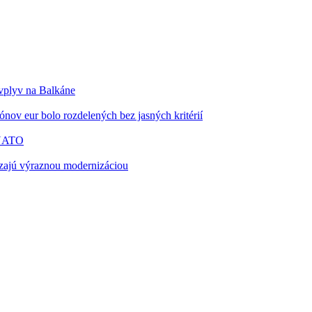
 vplyv na Balkáne
nov eur bolo rozdelených bez jasných kritérií
 NATO
zajú výraznou modernizáciou