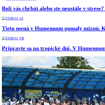
Bolí vás chrbát alebo ste neustále v stres
Tieto mená v Humennom pomaly miznú. Kedy
Pripravte sa na tropické dni. V Humennom