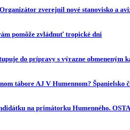
anizátor zverejnil nové stanovisko a avizu
vám pomôže zvládnuť tropické dni
tupuje do prípravy s výrazne obmeneným 
ytnom tábore AJ V Humennom? Španielsko če
kandidátku na primátorku Humenného. OS