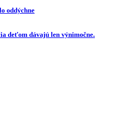
elo oddýchne
čia deťom dávajú len výnimočne.