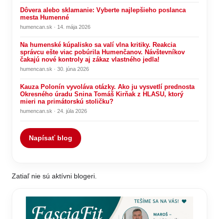
Dôvera alebo sklamanie: Vyberte najlepšieho poslanca
mesta Humenné
humencan.sk · 14. mája 2026
Na humenské kúpalisko sa valí vlna kritiky. Reakcia
správcu ešte viac pobúrila Humenčanov. Návštevníkov
čakajú nové kontroly aj zákaz vlastného jedla!
humencan.sk · 30. júna 2026
Kauza Polonín vyvoláva otázky. Ako ju vysvetlí prednosta
Okresného úradu Snina Tomáš Kirňak z HLASU, ktorý
mieri na primátorskú stoličku?
humencan.sk · 24. júla 2026
Napísať blog
Zatiaľ nie sú aktívni blogeri.