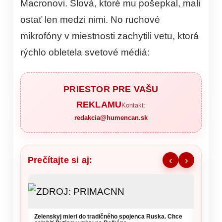
Macronovi. Slová, ktoré mu pošepkal, mali
ostať len medzi nimi. No ruchové
mikrofóny v miestnosti zachytili vetu, ktorá
rýchlo obletela svetové médiá:
PRIESTOR PRE VAŠU
REKLAMU
Kontakt:
redakcia@humencan.sk
Prečítajte si aj:
‹
›
Zelenskyj mieri do tradičného spojenca Ruska. Chce