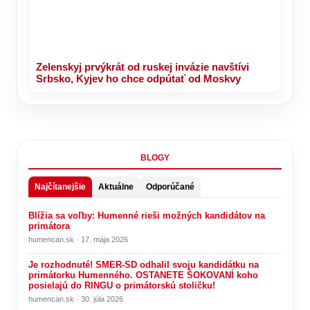
Zelenskyj prvýkrát od ruskej invázie navštívi
Srbsko, Kyjev ho chce odpútať od Moskvy
BLOGY
Najčítanejšie
Aktuálne
Odporúčané
Blížia sa voľby: Humenné rieši možných kandidátov na
primátora
humencan.sk · 17. mája 2026
Je rozhodnuté! SMER-SD odhalil svoju kandidátku na
primátorku Humenného. OSTANETE ŠOKOVANÍ koho
posielajú do RINGU o primátorskú stoličku!
humencan.sk · 30. júla 2026