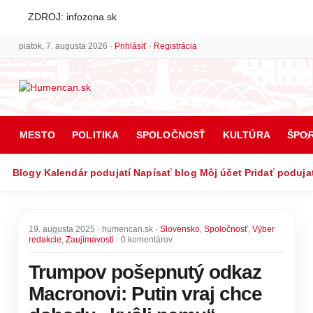
ZDROJ: infozona.sk
piatok, 7. augusta 2026 ·
Prihlásiť
·
Registrácia
MESTO
POLITIKA
SPOLOČNOSŤ
KULTÚRA
ŠPO
Blogy
Kalendár podujatí
Napísať blog
Môj účet
Pridať poduja
19. augusta 2025 · humencan.sk ·
Slovensko
,
Spoločnosť
,
Výber
redakcie
,
Zaujímavosti
· 0 komentárov
Trumpov pošepnutý odkaz
Macronovi: Putin vraj chce