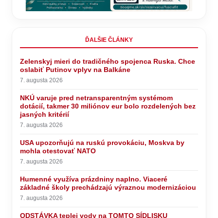
ĎALŠIE ČLÁNKY
Zelenskyj mieri do tradičného spojenca Ruska. Chce
oslabiť Putinov vplyv na Balkáne
7. augusta 2026
NKÚ varuje pred netransparentným systémom
dotácií, takmer 30 miliónov eur bolo rozdelených bez
jasných kritérií
7. augusta 2026
USA upozorňujú na ruskú provokáciu, Moskva by
mohla otestovať NATO
7. augusta 2026
Humenné využíva prázdniny naplno. Viaceré
základné školy prechádzajú výraznou modernizáciou
7. augusta 2026
ODSTÁVKA teplej vody na TOMTO SÍDLISKU