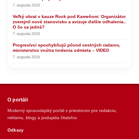
7. augusta 2026
Veľký obrat v kauze Rock pod Kameňom: Organizátor
zverejnil nové stanovisko a avizuje ďalšie odhalenia..
O čo sa jedná?
7. augusta 2026
Progresívci spochybňujú pôvod cestných radarov,
ministerstvo vnútra tvrdenia odmieta – VIDEO
7. augusta 2026
O portáli
Moderný spravodajský portál s priestorom pre redakciu,
reklamu, blogy a podujatia čitateľov.
Odkazy