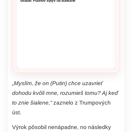
oslabiť Putinov vplyv na Balkáne
NKÚ va
takmer
kritérií
„Myslím, že on (Putin) chce uzavrieť
dohodu kvôli mne, rozumieš tomu? Aj keď
to znie šialene,“
zaznelo z Trumpových
úst.
Výrok pôsobil nenápadne, no následky