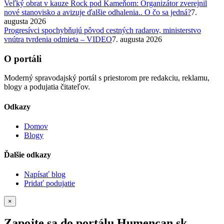
Veľký obrat v kauze Rock pod Kameňom: Organizátor zverejnil
nové stanovisko a avizuje ďalšie odhalenia.. O čo sa jedná?
7.
augusta 2026
Progresívci spochybňujú pôvod cestných radarov, ministerstvo
vnútra tvrdenia odmieta – VIDEO
7. augusta 2026
O portáli
Moderný spravodajský portál s priestorom pre redakciu, reklamu,
blogy a podujatia čitateľov.
Odkazy
Domov
Blogy
Ďalšie odkazy
Napísať blog
Pridať podujatie
×
Zapojte sa do portálu Humencan.sk