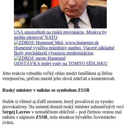
USA upozorňujú na ruskú provokáciu, Moskva by
mohla otestovať NATO
Humenné využíva prázdniny naplno. Viaceré základné
školy prechádzajú výraznou modernizáciou
ODSTÁVKA teplej vody na TOMTO SÍDLISKU
Jeho reakcia vzbudila veľký ohlas medzi fanúšikmi aj širšou
verejnosťou, pričom mnohí jeho slová zdieľali a komentovali.
Ruský minister v mikine so symbolom ZSSR
Hašek si všimol aj ďalší moment, ktorý považoval za vysoko
provokatívny. Na summit dorazil ruský minister zahraničných vecí
Sergej Lavrov
v netradičnom oblečení – pod čiernou vestou mal
mikinu s nápisom
ZSSR
, teda skratkou bývalého Sovietskeho
zväzu.