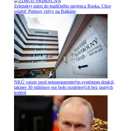
Zelenskyj mieri do tradičného spojenca Ruska. Chce
oslabiť Putinov vplyv na Balkáne
NKÚ varuje pred netransparentným systémom dotácií,
takmer 30 miliónov eur bolo rozdelených bez jasných
kritérií