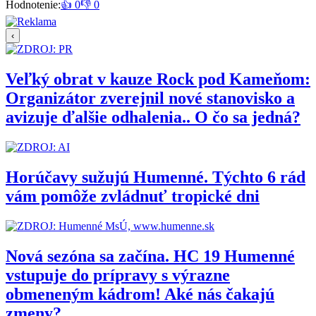
Hodnotenie:
👍 0
👎 0
‹
Veľký obrat v kauze Rock pod Kameňom:
Organizátor zverejnil nové stanovisko a
avizuje ďalšie odhalenia.. O čo sa jedná?
Horúčavy sužujú Humenné. Týchto 6 rád
vám pomôže zvládnuť tropické dni
Nová sezóna sa začína. HC 19 Humenné
vstupuje do prípravy s výrazne
obmeneným kádrom! Aké nás čakajú
zmeny?