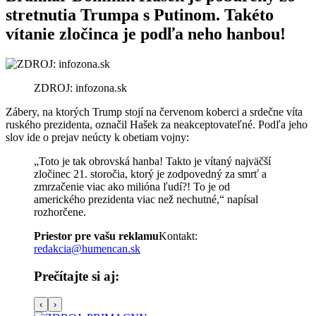
stretnutia Trumpa s Putinom. Takéto
vítanie zločinca je podľa neho hanbou!
ZDROJ: infozona.sk
Zábery, na ktorých Trump stojí na červenom koberci a srdečne víta
ruského prezidenta, označil Hašek za neakceptovateľné. Podľa jeho
slov ide o prejav neúcty k obetiam vojny:
„Toto je tak obrovská hanba! Takto je vítaný najväčší
zločinec 21. storočia, ktorý je zodpovedný za smrť a
zmrzačenie viac ako milióna ľudí?! To je od
amerického prezidenta viac než nechutné,“ napísal
rozhorčene.
Priestor pre vašu reklamu
Kontakt:
redakcia@humencan.sk
Prečítajte si aj:
‹
›