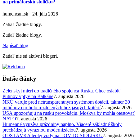
na primátorskú stoličku?
humencan.sk · 24. júla 2026
Zatiaľ žiadne blogy.
Zatiaľ žiadne blogy.
Napísať blog
Zatiaľ nie sú aktívni blogeri.
Ďalšie články
Zelenskyj mieri do tradičného spojenca Ruska. Chce oslabiť
Putinov vplyv na Balkáne
7. augusta 2026
NKÚ varuje pred netransparentným systémom dotácií, takmer 30
miliónov eur bolo rozdelených bez jasných kritérií
7. augusta 2026
USA upozorňujú na ruskú provokáciu, Moskva by mohla otestovať
NATO
7. augusta 2026
Humenné využíva prázdniny naplno. Viaceré základné školy
prechádzajú výraznou modernizáciou
7. augusta 2026
ODSTÁVKA teplej vody na TOMTO SÍDLISKU
7. augusta 2026