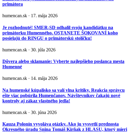
primátora
humencan.sk · 17. mája 2026
Je rozhodnuté! SMER-SD odhalil svoju kandidátku na
primátorku Humenného. OSTANETE ŠOKOVANÍ koho
posielajú do RINGU o primátorskú stoličku!
humencan.sk · 30. júla 2026
Dôvera alebo sklamanie: Vyberte najlepšieho poslanca mesta
Humenné
humencan.sk · 14. mája 2026
Na humenské kúpalisko sa valí vlna kritiky. Reakcia správcu
ešte viac pobúrila Humenčanov. Návštevníkov čakajú nové
kontroly aj zákaz vlastného jedla!
humencan.sk · 30. júna 2026
Kauza Polonín vyvoláva otázky. Ako ju vysvetlí prednosta
Okresného úradu Snina Tomáš Kirňak z HLASU, ktorý mieri