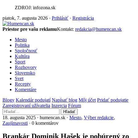
ZDROJ: infozona.sk
piatok, 7. augusta 2026 ·
Prihlásiť
·
Registrácia
Priestor pre vašu reklamu
Kontakt:
redakcia@humencan.sk
Mesto
Politika
Spoločnosť
Kultúra
Šport
Rozhovory
Slovensko
Svet
Recepty
Komentáre
Blogy
Kalendár podujatí
Napísať blog
Môj účet
Pridať podujatie
Zaregistrovaní užívatelia
Inzercia
Fórum
Hľadať
18. augusta 2025 · humencan.sk ·
Mesto
,
Výber redakcie
,
Zaujímavosti
· 0 komentárov
Brankár Dominik Hašek je pobúrený zo