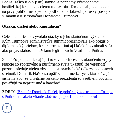
Podľa Haška išlo o jasný symbol a nepriamy výsmech voči
hostiteľskej krajine aj celému rokovaniu. Tento detail, hoci pôsobil
na prvý pohľad nenápadne, podľa neho dokresľuje ruský postoj k
summitu a k samotnému Donaldovi Trumpovi.
Otázka: dialóg alebo kapitulácia?
Celé stretnutie tak vyvolalo otázky o jeho skutočnom význame.
Kým Trumpova administratíva summit prezentovala ako pokus o
diplomatický prielom, kritici, medzi nimi aj Hašek, ho vnímali skôr
ako prejav slabosti a neželanú legitimizáciu Vladimira Putina.
Zatiaľ čo politici hľadajú pri rokovaniach cestu k ukončeniu vojny,
reakcie zo športového a kultúrneho sveta ukazujú, že verejnosť
pozorne sleduje nielen obsah, ale aj symbolické odkazy podobných
stretnutí. Dominik Hašek sa opäť zaradil medzi tých, ktorí dávajú
jasne najavo, že privítanie ruského prezidenta so všetkými poctami
považujú za neprípustné a hanebné.
ZDROJ:
Brankár Dominik Hašek je pobúrený zo stretnutia Trumpa
s Putinom. Takéto vítanie zločinca je podľa neho hanbou!