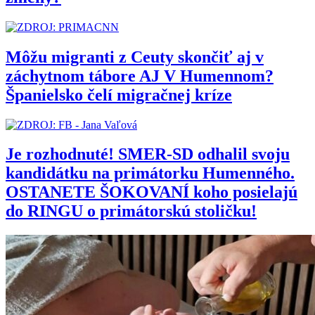
Môžu migranti z Ceuty skončiť aj v
záchytnom tábore AJ V Humennom?
Španielsko čelí migračnej kríze
Je rozhodnuté! SMER-SD odhalil svoju
kandidátku na primátorku Humenného.
OSTANETE ŠOKOVANÍ koho posielajú
do RINGU o primátorskú stoličku!