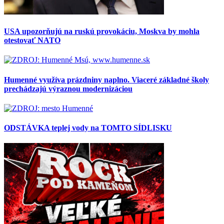
USA upozorňujú na ruskú provokáciu, Moskva by mohla
otestovať NATO
Humenné využíva prázdniny naplno. Viaceré základné školy
prechádzajú výraznou modernizáciou
ODSTÁVKA teplej vody na TOMTO SÍDLISKU