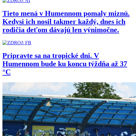
Tieto mená v Humennom pomaly miznú.
Kedysi ich nosil takmer každý, dnes ich
rodičia deťom dávajú len výnimočne.
Pripravte sa na tropické dni. V
Humennom bude ku koncu týždňa až 37
°C