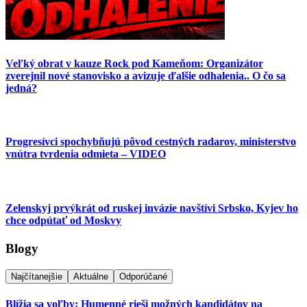
Veľký obrat v kauze Rock pod Kameňom: Organizátor
zverejnil nové stanovisko a avizuje ďalšie odhalenia.. O čo sa
jedná?
Progresívci spochybňujú pôvod cestných radarov, ministerstvo
vnútra tvrdenia odmieta – VIDEO
Zelenskyj prvýkrát od ruskej invázie navštívi Srbsko, Kyjev ho
chce odpútať od Moskvy
Blogy
Najčítanejšie
Aktuálne
Odporúčané
Blížia sa voľby: Humenné rieši možných kandidátov na