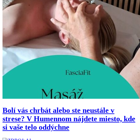
Bolí vás chrbát alebo ste neustále v
strese? V Humennom nájdete miesto, kde
si vaše telo oddýchne