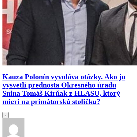
Kauza Polonín vyvoláva otázky. Ako ju
vysvetlí prednosta Okresného úradu
Snina Tomáš Kirňak z HLASU, ktorý
mieri na primátorskú stoličku?
›