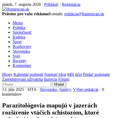
piatok, 7. augusta 2026 ·
Prihlásiť
·
Registrácia
Priestor pre vašu reklamu
Kontakt:
redakcia@humencan.sk
Mesto
Politika
Spoločnosť
Kultúra
Šport
Rozhovory
Slovensko
Svet
Recepty
Komentáre
Blogy
Kalendár podujatí
Napísať blog
Môj účet
Pridať podujatie
Zaregistrovaní užívatelia
Inzercia
Fórum
Hľadať
13. júla 2025 · SITA ·
Slovensko
,
Správy
,
Výber redakcie
· 0
komentárov
Parazitológovia mapujú v jazerách
rozšírenie vtáčích schistozóm, ktoré