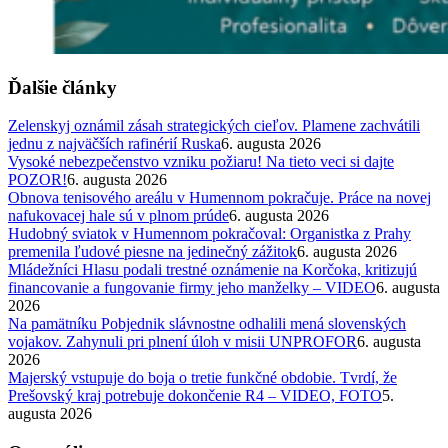
Ďalšie články
Zelenskyj oznámil zásah strategických cieľov. Plamene zachvátili
jednu z najväčších rafinérií Ruska
6. augusta 2026
Vysoké nebezpečenstvo vzniku požiaru! Na tieto veci si dajte
POZOR!
6. augusta 2026
Obnova tenisového areálu v Humennom pokračuje. Práce na novej
nafukovacej hale sú v plnom prúde
6. augusta 2026
Hudobný sviatok v Humennom pokračoval: Organistka z Prahy
premenila ľudové piesne na jedinečný zážitok
6. augusta 2026
Mládežníci Hlasu podali trestné oznámenie na Korčoka, kritizujú
financovanie a fungovanie firmy jeho manželky – VIDEO
6. augusta
2026
Na pamätníku Pobjednik slávnostne odhalili mená slovenských
vojakov. Zahynuli pri plnení úloh v misii UNPROFOR
6. augusta
2026
Majerský vstupuje do boja o tretie funkčné obdobie. Tvrdí, že
Prešovský kraj potrebuje dokončenie R4 – VIDEO, FOTO
5.
augusta 2026