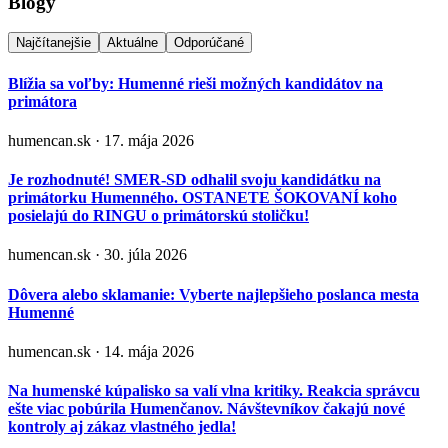
Blogy
Najčítanejšie
Aktuálne
Odporúčané
Blížia sa voľby: Humenné rieši možných kandidátov na
primátora
humencan.sk · 17. mája 2026
Je rozhodnuté! SMER-SD odhalil svoju kandidátku na
primátorku Humenného. OSTANETE ŠOKOVANÍ koho
posielajú do RINGU o primátorskú stoličku!
humencan.sk · 30. júla 2026
Dôvera alebo sklamanie: Vyberte najlepšieho poslanca mesta
Humenné
humencan.sk · 14. mája 2026
Na humenské kúpalisko sa valí vlna kritiky. Reakcia správcu
ešte viac pobúrila Humenčanov. Návštevníkov čakajú nové
kontroly aj zákaz vlastného jedla!