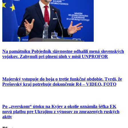
Na pamätníku Pobjednik slávnostne odhalili mená slovenských
vojakov. Zahynuli pri plnení úloh v misii UNPROFOR
Majerský vstupuje do boja o tretie funkčné obdobie. Tvrdí, že
Prešovský kraj potrebuje dokončenie R4 – VIDEO, FOTO
Po „zverskom“ útoku na Kyjev a okolie oznámila šéfka EK
novú platbu pre Ukrajinu z výnosov zo zmrazených ruských
aktív