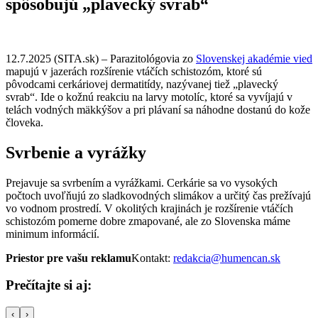
spôsobujú „plavecký svrab“
12.7.2025 (SITA.sk) – Parazitológovia zo
Slovenskej akadémie vied
mapujú v jazerách rozšírenie vtáčích schistozóm, ktoré sú
pôvodcami cerkáriovej dermatitídy, nazývanej tiež „plavecký
svrab“. Ide o kožnú reakciu na larvy motolíc, ktoré sa vyvíjajú v
telách vodných mäkkýšov a pri plávaní sa náhodne dostanú do kože
človeka.
Svrbenie a vyrážky
Prejavuje sa svrbením a vyrážkami. Cerkárie sa vo vysokých
počtoch uvoľňujú zo sladkovodných slimákov a určitý čas prežívajú
vo vodnom prostredí. V okolitých krajinách je rozšírenie vtáčích
schistozóm pomerne dobre zmapované, ale zo Slovenska máme
minimum informácií.
Priestor pre vašu reklamu
Kontakt:
redakcia@humencan.sk
Prečítajte si aj:
‹
›