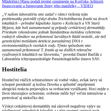
Mládežníci Hlasu podali trestné oznámenie na Korčoka, kritizujú
financovanie a fungovanie firmy jeho manželky – VIDEO
„V našom laboratóriu sme zatiaľ v rámci riešenia tejto
problematiky potvrdili výskyt druhu Trichobilharzia franki na dvoch
lokalitách – prírodné kúpalisko Jazero v Košiciach a VN Stará
Myjava, kde boli zaznamenané aj prípady cerkáriovej dermatitídy.
Prieskum vykonávame jednak štandardnou metódou vyšetrenia
vodných slimákov na prítomnosť larválnych štádií motolíc, ale tiež
genetickými metódami detekcie parazitárnej DNA v
environmentálnych vzorkách vody. Týmto spôsobom sme
zaznamenali prítomnosť T. franki aj na ďalších rekreačne
využívaných lokalitách na Slovensku,“
povedal Daniel Barčák z
Laboratória ichtyoparazitológie Parazitologického ústavu SAV.
Hostitelia
Hostiteľmi vtáčích schistozómov sú vodné vtáky, avšak larvy sú
schopné preniknúť aj kožou človeka a spôsobiť nepríjemnú
alergickú reakciu prejavujúcu sa svrbiacimi vyrážkami. Hoci nejde o
život ohrozujúce ochorenie, svrbenie môže byť veľmi intenzívne a
pretrvávať aj niekoľko dní.
Výskyt cerkáriovej dermatitídy má zároveň negatívny vplyv na
návštevnosť prírodných kúpalísk a s tým spojený cestový ruch.