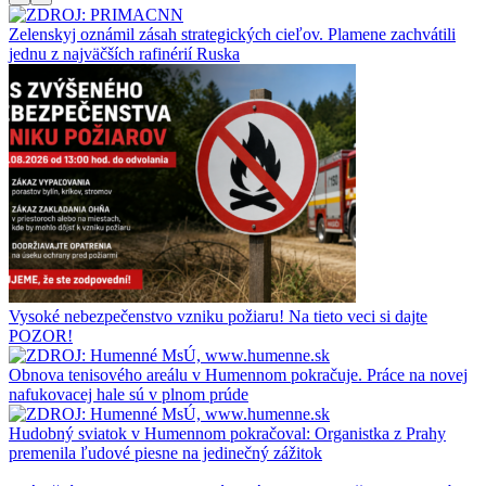
Zelenskyj oznámil zásah strategických cieľov. Plamene zachvátili
jednu z najväčších rafinérií Ruska
Vysoké nebezpečenstvo vzniku požiaru! Na tieto veci si dajte
POZOR!
Obnova tenisového areálu v Humennom pokračuje. Práce na novej
nafukovacej hale sú v plnom prúde
Hudobný sviatok v Humennom pokračoval: Organistka z Prahy
premenila ľudové piesne na jedinečný zážitok