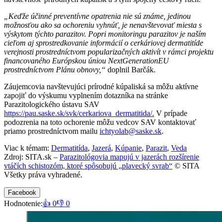
„Keďže účinné preventívne opatrenia nie sú známe, jedinou
možnosťou ako sa ochoreniu vyhnúť, je nenavštevovať miesta s
výskytom týchto parazitov. Popri monitoringu parazitov je naším
cieľom aj sprostredkovanie informácií o cerkáriovej dermatitíde
verejnosti prostredníctvom popularizačných aktivít v rámci projektu
financovaného Európskou úniou NextGenerationEU
prostredníctvom Plánu obnovy,“
doplnil Barčák.
Záujemcovia navštevujúci prírodné kúpaliská sa môžu aktívne
zapojiť do výskumu vyplnením dotazníka na stránke
Parazitologického ústavu SAV
https://pau.saske.sk/svk/cerkariova_dermatitida/.
V prípade
podozrenia na toto ochorenie môžu vedcov SAV kontaktovať
priamo prostredníctvom mailu
ichtyolab@saske.sk
.
Viac k témam:
Dermatitída
,
Jazerá
,
Kúpanie
,
Parazit
,
Veda
Zdroj: SITA.sk –
Parazitológovia mapujú v jazerách rozšírenie
vtáčích schistozóm, ktoré spôsobujú „plavecký svrab“
© SITA
Všetky práva vyhradené.
Facebook
Hodnotenie:
👍 0
👎 0