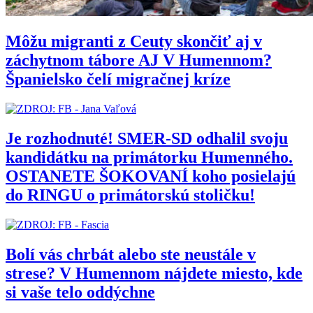
Môžu migranti z Ceuty skončiť aj v
záchytnom tábore AJ V Humennom?
Španielsko čelí migračnej kríze
Je rozhodnuté! SMER-SD odhalil svoju
kandidátku na primátorku Humenného.
OSTANETE ŠOKOVANÍ koho posielajú
do RINGU o primátorskú stoličku!
Bolí vás chrbát alebo ste neustále v
strese? V Humennom nájdete miesto, kde
si vaše telo oddýchne