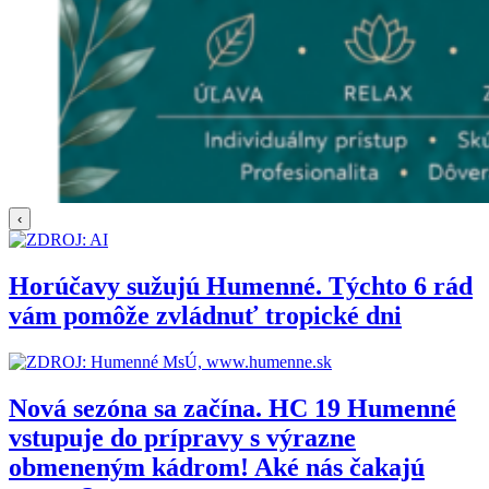
‹
Horúčavy sužujú Humenné. Týchto 6 rád
vám pomôže zvládnuť tropické dni
Nová sezóna sa začína. HC 19 Humenné
vstupuje do prípravy s výrazne
obmeneným kádrom! Aké nás čakajú