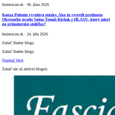
humencan.sk · 30. júna 2026
Kauza Polonín vyvoláva otázky. Ako ju vysvetlí prednosta
Okresného úradu Snina Tomáš Kirňak z HLASU, ktorý mieri
na primátorskú stoličku?
humencan.sk · 24. júla 2026
Zatiaľ žiadne blogy.
Zatiaľ žiadne blogy.
Napísať blog
Zatiaľ nie sú aktívni blogeri.