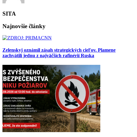
SITA
Najnovšie články
Zelenskyj oznámil zásah strategických cieľov. Plamene
zachvátili jednu z najväčších rafinérií Ruska