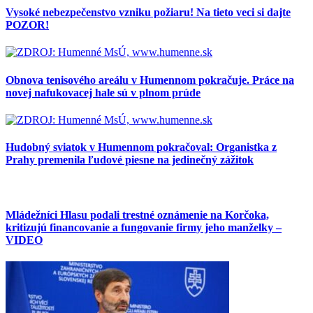
Vysoké nebezpečenstvo vzniku požiaru! Na tieto veci si dajte
POZOR!
Obnova tenisového areálu v Humennom pokračuje. Práce na
novej nafukovacej hale sú v plnom prúde
Hudobný sviatok v Humennom pokračoval: Organistka z
Prahy premenila ľudové piesne na jedinečný zážitok
Mládežníci Hlasu podali trestné oznámenie na Korčoka,
kritizujú financovanie a fungovanie firmy jeho manželky –
VIDEO