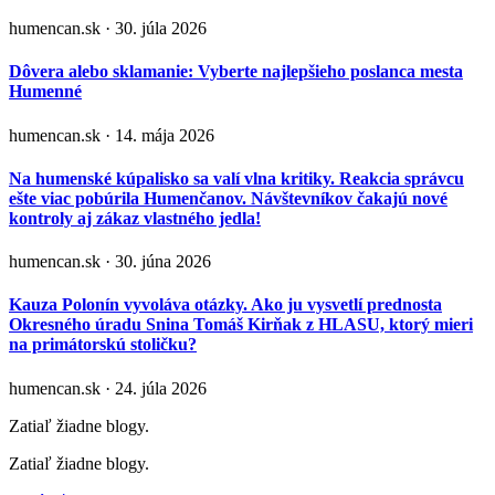
humencan.sk · 30. júla 2026
Dôvera alebo sklamanie: Vyberte najlepšieho poslanca mesta
Humenné
humencan.sk · 14. mája 2026
Na humenské kúpalisko sa valí vlna kritiky. Reakcia správcu
ešte viac pobúrila Humenčanov. Návštevníkov čakajú nové
kontroly aj zákaz vlastného jedla!
humencan.sk · 30. júna 2026
Kauza Polonín vyvoláva otázky. Ako ju vysvetlí prednosta
Okresného úradu Snina Tomáš Kirňak z HLASU, ktorý mieri
na primátorskú stoličku?
humencan.sk · 24. júla 2026
Zatiaľ žiadne blogy.
Zatiaľ žiadne blogy.