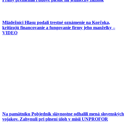
Mládežníci Hlasu podali trestné oznámenie na Korčoka,
kritizujú financovanie a fungovanie firmy jeho manželky –
VIDEO
Na pamätníku Pobjednik slávnostne odhalili mená slovenských
vojakov. Zahynuli pri plnení úloh v misii UNPROFOR