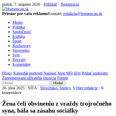
piatok, 7. augusta 2026 ·
Prihlásiť
·
Registrácia
Priestor pre vašu reklamu
Kontakt:
redakcia@humencan.sk
Mesto
Politika
Spoločnosť
Kultúra
Šport
Rozhovory
Slovensko
Svet
Recepty
Komentáre
Blogy
Kalendár podujatí
Napísať blog
Môj účet
Pridať podujatie
Zaregistrovaní užívatelia
Inzercia
Fórum
Hľadať
26. júna 2025 · SITA ·
Slovensko
,
Správy
,
Výber redakcie
· 0
komentárov
Žena čelí obvineniu z vraždy trojročného
syna, bála sa zásahu sociálky