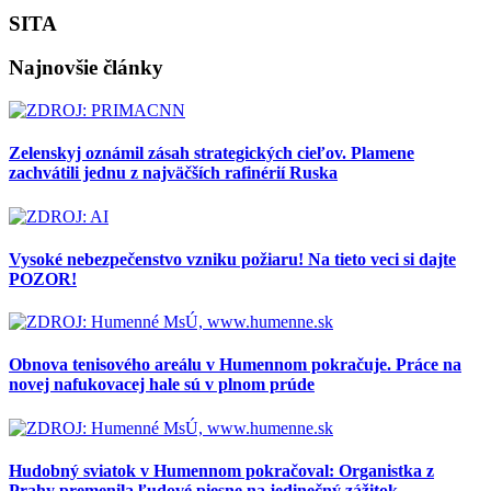
SITA
Najnovšie články
Zelenskyj oznámil zásah strategických cieľov. Plamene
zachvátili jednu z najväčších rafinérií Ruska
Vysoké nebezpečenstvo vzniku požiaru! Na tieto veci si dajte
POZOR!
Obnova tenisového areálu v Humennom pokračuje. Práce na
novej nafukovacej hale sú v plnom prúde
Hudobný sviatok v Humennom pokračoval: Organistka z
Prahy premenila ľudové piesne na jedinečný zážitok