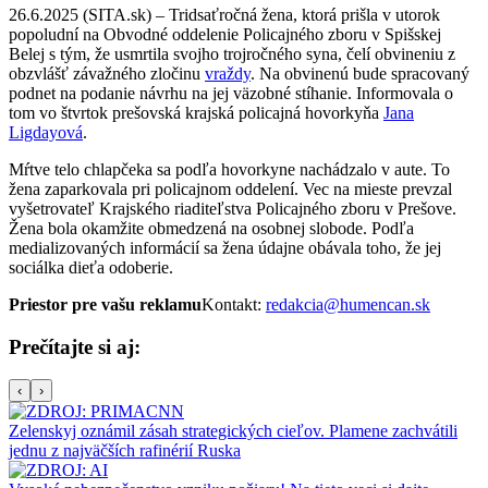
26.6.2025 (SITA.sk) – Tridsaťročná žena, ktorá prišla v utorok
popoludní na Obvodné oddelenie Policajného zboru v Spišskej
Belej s tým, že usmrtila svojho trojročného syna, čelí obvineniu z
obzvlášť závažného zločinu
vraždy
. Na obvinenú bude spracovaný
podnet na podanie návrhu na jej väzobné stíhanie. Informovala o
tom vo štvrtok prešovská krajská policajná hovorkyňa
Jana
Ligdayová
.
Mŕtve telo chlapčeka sa podľa hovorkyne nachádzalo v aute. To
žena zaparkovala pri policajnom oddelení. Vec na mieste prevzal
vyšetrovateľ Krajského riaditeľstva Policajného zboru v Prešove.
Žena bola okamžite obmedzená na osobnej slobode. Podľa
medializovaných informácií sa žena údajne obávala toho, že jej
sociálka dieťa odoberie.
Priestor pre vašu reklamu
Kontakt:
redakcia@humencan.sk
Prečítajte si aj:
‹
›
Zelenskyj oznámil zásah strategických cieľov. Plamene zachvátili
jednu z najväčších rafinérií Ruska