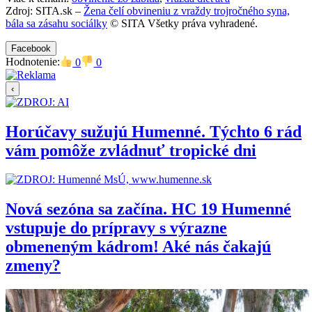
Zdroj: SITA.sk –
Žena čelí obvineniu z vraždy trojročného syna,
bála sa zásahu sociálky
© SITA Všetky práva vyhradené.
Facebook
Hodnotenie:
0
0
‹
Horúčavy sužujú Humenné. Týchto 6 rád
vám pomôže zvládnuť tropické dni
Nová sezóna sa začína. HC 19 Humenné
vstupuje do prípravy s výrazne
obmeneným kádrom! Aké nás čakajú
zmeny?