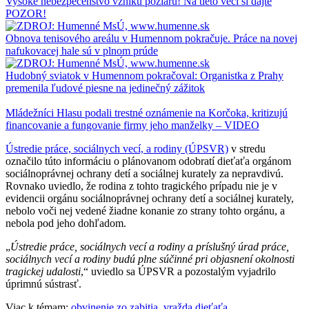
Vysoké nebezpečenstvo vzniku požiaru! Na tieto veci si dajte
POZOR!
Obnova tenisového areálu v Humennom pokračuje. Práce na novej
nafukovacej hale sú v plnom prúde
Hudobný sviatok v Humennom pokračoval: Organistka z Prahy
premenila ľudové piesne na jedinečný zážitok
Mládežníci Hlasu podali trestné oznámenie na Korčoka, kritizujú
financovanie a fungovanie firmy jeho manželky – VIDEO
Ústredie práce, sociálnych vecí, a rodiny (ÚPSVR)
v stredu
označilo túto informáciu o plánovanom odobratí dieťaťa orgánom
sociálnoprávnej ochrany detí a sociálnej kurately za nepravdivú.
Rovnako uviedlo, že rodina z tohto tragického prípadu nie je v
evidencii orgánu sociálnoprávnej ochrany detí a sociálnej kurately,
nebolo voči nej vedené žiadne konanie zo strany tohto orgánu, a
nebola pod jeho dohľadom.
„
Ústredie práce, sociálnych vecí a rodiny a príslušný úrad práce,
sociálnych vecí a rodiny budú plne súčinné pri objasnení okolnosti
tragickej udalosti
,“ uviedlo sa ÚPSVR a pozostalým vyjadrilo
úprimnú sústrasť.
Viac k témam:
obvinenie zo zabitia
,
vražda dieťaťa