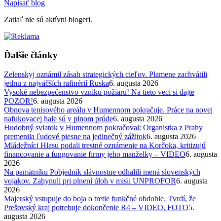
Napísať blog
Zatiaľ nie sú aktívni blogeri.
Ďalšie články
Zelenskyj oznámil zásah strategických cieľov. Plamene zachvátili
jednu z najväčších rafinérií Ruska
6. augusta 2026
Vysoké nebezpečenstvo vzniku požiaru! Na tieto veci si dajte
POZOR!
6. augusta 2026
Obnova tenisového areálu v Humennom pokračuje. Práce na novej
nafukovacej hale sú v plnom prúde
6. augusta 2026
Hudobný sviatok v Humennom pokračoval: Organistka z Prahy
premenila ľudové piesne na jedinečný zážitok
6. augusta 2026
Mládežníci Hlasu podali trestné oznámenie na Korčoka, kritizujú
financovanie a fungovanie firmy jeho manželky – VIDEO
6. augusta
2026
Na pamätníku Pobjednik slávnostne odhalili mená slovenských
vojakov. Zahynuli pri plnení úloh v misii UNPROFOR
6. augusta
2026
Majerský vstupuje do boja o tretie funkčné obdobie. Tvrdí, že
Prešovský kraj potrebuje dokončenie R4 – VIDEO, FOTO
5.
augusta 2026