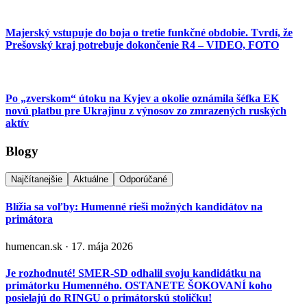
Majerský vstupuje do boja o tretie funkčné obdobie. Tvrdí, že
Prešovský kraj potrebuje dokončenie R4 – VIDEO, FOTO
Po „zverskom“ útoku na Kyjev a okolie oznámila šéfka EK
novú platbu pre Ukrajinu z výnosov zo zmrazených ruských
aktív
Blogy
Najčítanejšie
Aktuálne
Odporúčané
Blížia sa voľby: Humenné rieši možných kandidátov na
primátora
humencan.sk · 17. mája 2026
Je rozhodnuté! SMER-SD odhalil svoju kandidátku na
primátorku Humenného. OSTANETE ŠOKOVANÍ koho
posielajú do RINGU o primátorskú stoličku!