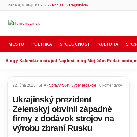
nedeľa, 9. augusta 2026 ·
Prihlásiť
·
Registrácia
MESTO
POLITIKA
SPOLOČNOSŤ
KULTÚRA
ŠPO
Blogy
Kalendár podujatí
Napísať blog
Môj účet
Pridať poduja
22. júna 2025 · SITA ·
Správy
,
Svet
,
Výber redakcie
· 0 komentárov
Ukrajinský prezident
Zelenskyj obvinil západné
firmy z dodávok strojov na
výrobu zbraní Rusku