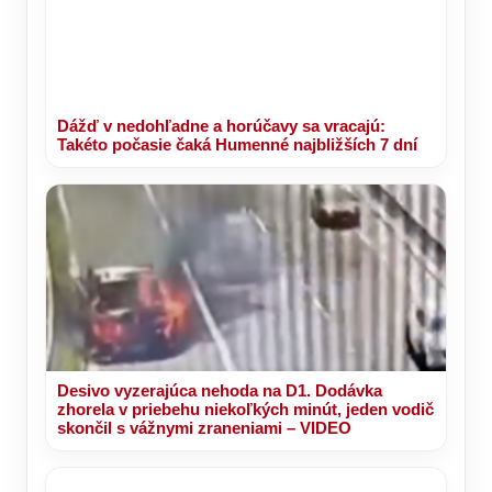
Dážď v nedohľadne a horúčavy sa vracajú:
Takéto počasie čaká Humenné najbližších 7 dní
Desivo vyzerajúca nehoda na D1. Dodávka
zhorela v priebehu niekoľkých minút, jeden vodič
skončil s vážnymi zraneniami – VIDEO