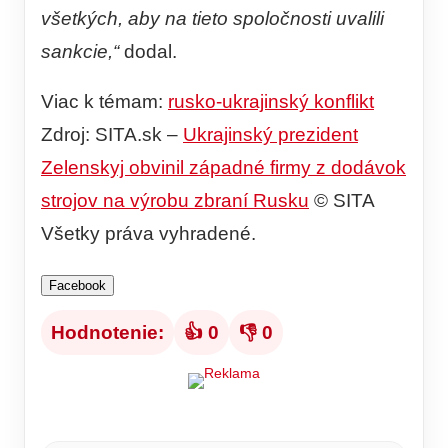
všetkých, aby na tieto spoločnosti uvalili
sankcie,“
dodal.
Viac k témam:
rusko-ukrajinský konflikt
Zdroj: SITA.sk –
Ukrajinský prezident
Zelenskyj obvinil západné firmy z dodávok
strojov na výrobu zbraní Rusku
© SITA
Všetky práva vyhradené.
Facebook
Hodnotenie:
👍 0
👎 0