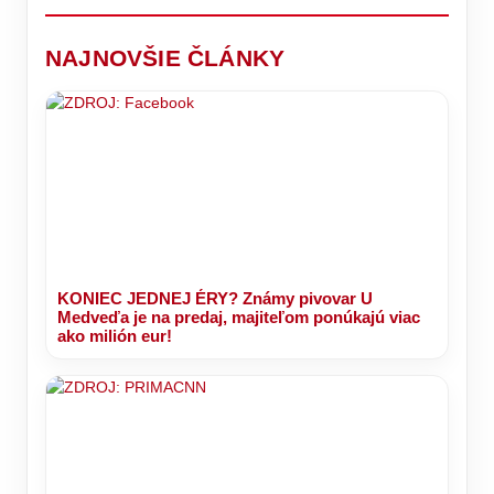
eur!
O
nás
kríze
RINGU
telo
dávajú
čo
čakajú
o
oddýchne
len
sa
zmeny?
primátorskú
výnimočne.
NAJNOVŠIE ČLÁNKY
jedná?
stoličku!
KONIEC JEDNEJ ÉRY? Známy pivovar U
Medveďa je na predaj, majiteľom ponúkajú viac
ako milión eur!