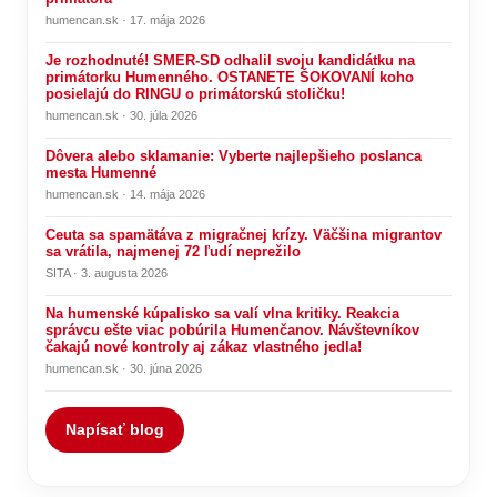
humencan.sk · 17. mája 2026
Je rozhodnuté! SMER-SD odhalil svoju kandidátku na
primátorku Humenného. OSTANETE ŠOKOVANÍ koho
posielajú do RINGU o primátorskú stoličku!
humencan.sk · 30. júla 2026
Dôvera alebo sklamanie: Vyberte najlepšieho poslanca
mesta Humenné
humencan.sk · 14. mája 2026
Ceuta sa spamätáva z migračnej krízy. Väčšina migrantov
sa vrátila, najmenej 72 ľudí neprežilo
SITA · 3. augusta 2026
Na humenské kúpalisko sa valí vlna kritiky. Reakcia
správcu ešte viac pobúrila Humenčanov. Návštevníkov
čakajú nové kontroly aj zákaz vlastného jedla!
humencan.sk · 30. júna 2026
Napísať blog