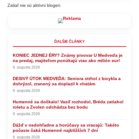
Zatiaľ nie sú aktívni blogeri.
ĎALŠIE ČLÁNKY
KONIEC JEDNEJ ÉRY? Známy pivovar U Medveďa je
na predaj, majiteľom ponúkajú viac ako milión eur!
9. augusta 2026
DESIVÝ ÚTOK MEDVEĎA: Seniora strhol z bicykla a
dohrýzol, zranený sa doplazil k chatám
9. augusta 2026
Humenné sa dočkalo! Vasiľ rozhodol, Bréda zatiahol
roletu a Zvolen odchádza bez bodu
9. augusta 2026
Dážď v nedohľadne a horúčavy sa vracajú: Takéto
počasie čaká Humenné najbližších 7 dní
9. augusta 2026