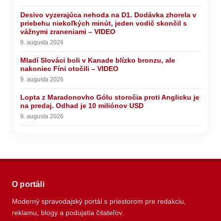
Desivo vyzerajúca nehoda na D1. Dodávka zhorela v
priebehu niekoľkých minút, jeden vodič skončil s
vážnymi zraneniami – VIDEO
9. augusta 2026
Mladí Slováci boli v Kanade blízko bronzu, ale
nakoniec Fíni otočili – VIDEO
9. augusta 2026
Lopta z Maradonovho Gólu storočia proti Anglicku je
na predaj. Odhad je 10 miliónov USD
9. augusta 2026
O portáli
Moderný spravodajský portál s priestorom pre redakciu,
reklamu, blogy a podujatia čitateľov.