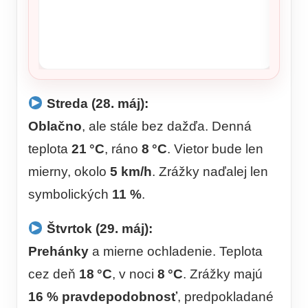
Streda (28. máj):
Oblačno
, ale stále bez dažďa. Denná
teplota
21 °C
, ráno
8 °C
. Vietor bude len
mierny, okolo
5 km/h
. Zrážky naďalej len
symbolických
11 %
.
Štvrtok (29. máj):
Prehánky
a mierne ochladenie. Teplota
cez deň
18 °C
, v noci
8 °C
. Zrážky majú
16 % pravdepodobnosť
, predpokladané