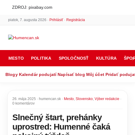
ZDROJ: pixabay.com
piatok, 7. augusta 2026 ·
Prihlásiť
·
Registrácia
MESTO
POLITIKA
SPOLOČNOSŤ
KULTÚRA
ŠPO
Blogy
Kalendár podujatí
Napísať blog
Môj účet
Pridať poduja
26. mája 2025 · humencan.sk ·
Mesto
,
Slovensko
,
Výber redakcie
·
0 komentárov
Slnečný štart, prehánky
uprostred: Humenné čaká