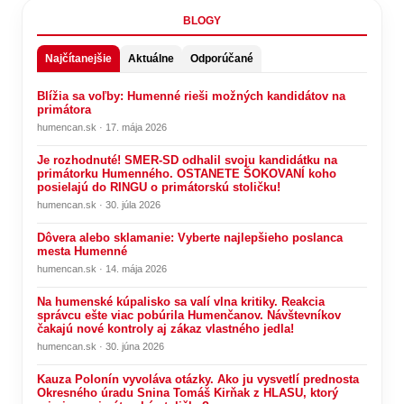
BLOGY
Najčítanejšie
Aktuálne
Odporúčané
Blížia sa voľby: Humenné rieši možných kandidátov na
primátora
humencan.sk · 17. mája 2026
Je rozhodnuté! SMER-SD odhalil svoju kandidátku na
primátorku Humenného. OSTANETE ŠOKOVANÍ koho
posielajú do RINGU o primátorskú stoličku!
humencan.sk · 30. júla 2026
Dôvera alebo sklamanie: Vyberte najlepšieho poslanca
mesta Humenné
humencan.sk · 14. mája 2026
Na humenské kúpalisko sa valí vlna kritiky. Reakcia
správcu ešte viac pobúrila Humenčanov. Návštevníkov
čakajú nové kontroly aj zákaz vlastného jedla!
humencan.sk · 30. júna 2026
Kauza Polonín vyvoláva otázky. Ako ju vysvetlí prednosta
Okresného úradu Snina Tomáš Kirňak z HLASU, ktorý