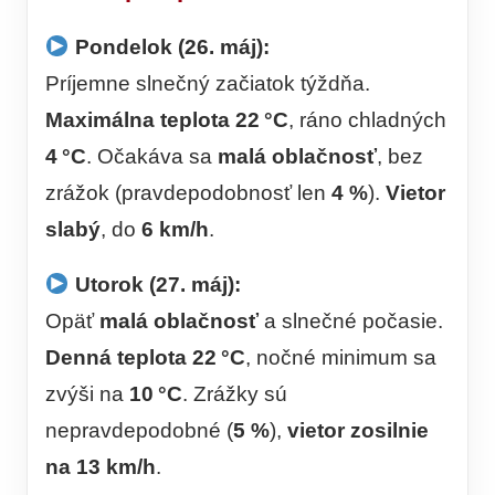
Pondelok (26. máj):
Príjemne slnečný začiatok týždňa.
Maximálna teplota 22 °C
, ráno chladných
4 °C
. Očakáva sa
malá oblačnosť
, bez
zrážok (pravdepodobnosť len
4 %
).
Vietor
slabý
, do
6 km/h
.
Utorok (27. máj):
Opäť
malá oblačnosť
a slnečné počasie.
Denná teplota 22 °C
, nočné minimum sa
zvýši na
10 °C
. Zrážky sú
nepravdepodobné (
5 %
),
vietor zosilnie
na 13 km/h
.