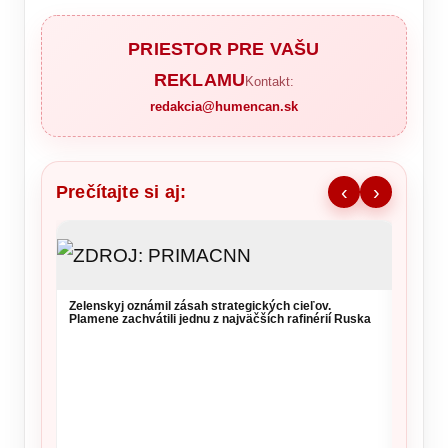
PRIESTOR PRE VAŠU
REKLAMU
Kontakt:
redakcia@humencan.sk
Prečítajte si aj:
‹
›
Zelenskyj oznámil zásah strategických cieľov.
Vysoké
Plamene zachvátili jednu z najväčších rafinérií Ruska
si daj