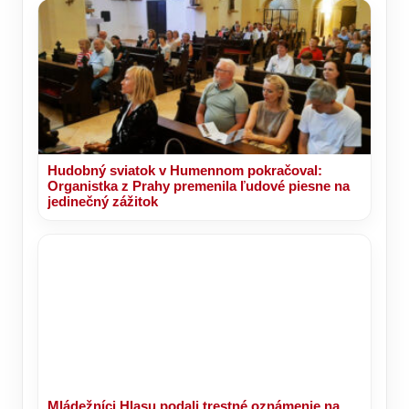
Hudobný sviatok v Humennom pokračoval:
Organistka z Prahy premenila ľudové piesne na
jedinečný zážitok
Mládežníci Hlasu podali trestné oznámenie na