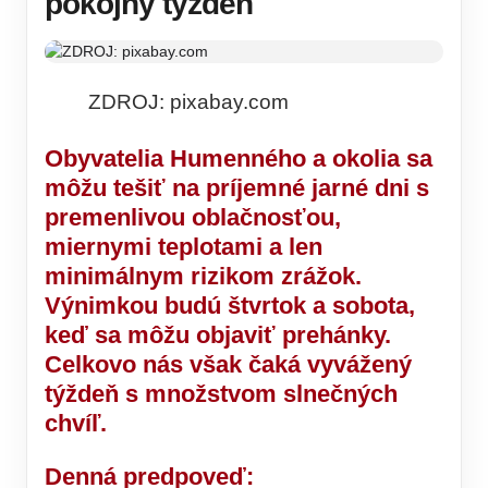
pokojný týždeň
ZDROJ: pixabay.com
Obyvatelia Humenného a okolia sa
môžu tešiť na príjemné jarné dni s
premenlivou oblačnosťou,
miernymi teplotami a len
minimálnym rizikom zrážok.
Výnimkou budú štvrtok a sobota,
keď sa môžu objaviť prehánky.
Celkovo nás však čaká vyvážený
týždeň s množstvom slnečných
chvíľ.
Denná predpoveď: