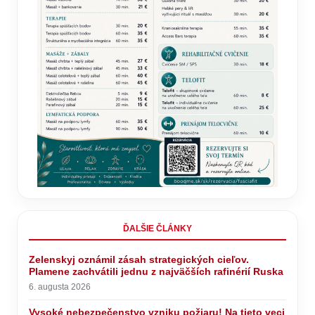
ĎALŠIE ČLÁNKY
Zelenskyj oznámil zásah strategických cieľov.
Plamene zachvátili jednu z najväčších rafinérií Ruska
6. augusta 2026
Vysoké nebezpečenstvo vzniku požiaru! Na tieto veci