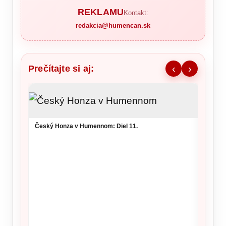
REKLAMU
Kontakt:
redakcia@humencan.sk
Prečítajte si aj:
‹
›
Ronald
šou v 
Český Honza v Humennom: Diel 11.