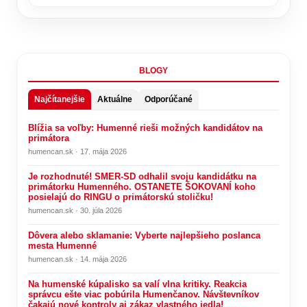
BLOGY
Najčítanejšie
Aktuálne
Odporúčané
Blížia sa voľby: Humenné rieši možných kandidátov na
primátora
humencan.sk · 17. mája 2026
Je rozhodnuté! SMER-SD odhalil svoju kandidátku na
primátorku Humenného. OSTANETE ŠOKOVANÍ koho
posielajú do RINGU o primátorskú stoličku!
humencan.sk · 30. júla 2026
Dôvera alebo sklamanie: Vyberte najlepšieho poslanca
mesta Humenné
humencan.sk · 14. mája 2026
Na humenské kúpalisko sa valí vlna kritiky. Reakcia
správcu ešte viac pobúrila Humenčanov. Návštevníkov
čakajú nové kontroly aj zákaz vlastného jedla!