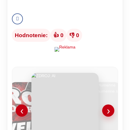
Hodnotenie:
👍 0
👎 0
‹
›