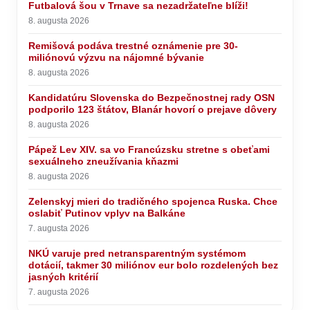
Futbalová šou v Trnave sa nezadržateľne blíži!
8. augusta 2026
Remišová podáva trestné oznámenie pre 30-
miliónovú výzvu na nájomné bývanie
8. augusta 2026
Kandidatúru Slovenska do Bezpečnostnej rady OSN
podporilo 123 štátov, Blanár hovorí o prejave dôvery
8. augusta 2026
Pápež Lev XIV. sa vo Francúzsku stretne s obeťami
sexuálneho zneužívania kňazmi
8. augusta 2026
Zelenskyj mieri do tradičného spojenca Ruska. Chce
oslabiť Putinov vplyv na Balkáne
7. augusta 2026
NKÚ varuje pred netransparentným systémom
dotácií, takmer 30 miliónov eur bolo rozdelených bez
jasných kritérií
7. augusta 2026