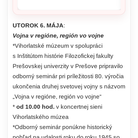
UTOROK 6. MÁJA
:
Vojna v regióne, región vo vojne
*Vihorlatské múzeum v spolupráci
s Inštitútom histórie Filozofickej fakulty
Prešovskej univerzity v Prešove pripravilo
odborný seminár pri príležitosti 80. výročia
ukončenia druhej svetovej vojny s názvom
„Vojna v regióne, región vo vojne“
*
od 10.00 hod.
v koncertnej sieni
Vihorlatského múzea
*Odborný seminár ponúkne historický
pohľad na udalosti roku do roku 1945 so