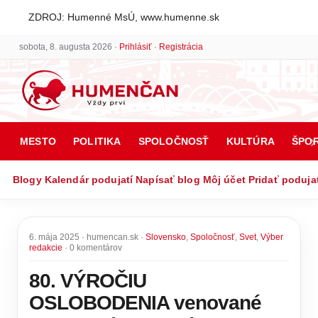
ZDROJ: Humenné MsÚ, www.humenne.sk
sobota, 8. augusta 2026 ·
Prihlásiť
·
Registrácia
MESTO
POLITIKA
SPOLOČNOSŤ
KULTÚRA
ŠPO
Blogy
Kalendár podujatí
Napísať blog
Môj účet
Pridať poduja
6. mája 2025 · humencan.sk ·
Slovensko
,
Spoločnosť
,
Svet
,
Výber
redakcie
· 0 komentárov
80. VÝROČIU
OSLOBODENIA venované