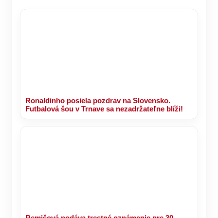
Ronaldinho posiela pozdrav na Slovensko.
Futbalová šou v Trnave sa nezadržateľne blíži!
Remišová podáva trestné oznámenie pre 30-