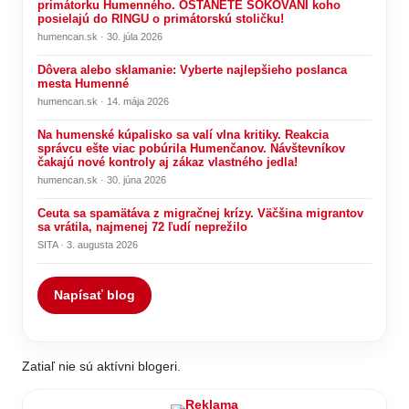
primátorku Humenného. OSTANETE ŠOKOVANÍ koho
posielajú do RINGU o primátorskú stoličku!
humencan.sk · 30. júla 2026
Dôvera alebo sklamanie: Vyberte najlepšieho poslanca
mesta Humenné
humencan.sk · 14. mája 2026
Na humenské kúpalisko sa valí vlna kritiky. Reakcia
správcu ešte viac pobúrila Humenčanov. Návštevníkov
čakajú nové kontroly aj zákaz vlastného jedla!
humencan.sk · 30. júna 2026
Ceuta sa spamätáva z migračnej krízy. Väčšina migrantov
sa vrátila, najmenej 72 ľudí neprežilo
SITA · 3. augusta 2026
Napísať blog
Zatiaľ nie sú aktívni blogeri.