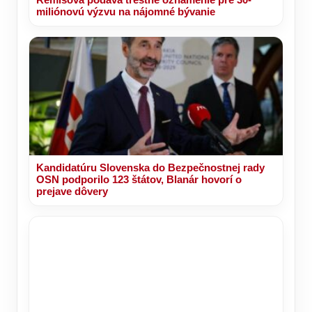
miliónovú výzvu na nájomné bývanie
Kandidatúru Slovenska do Bezpečnostnej rady
OSN podporilo 123 štátov, Blanár hovorí o
prejave dôvery