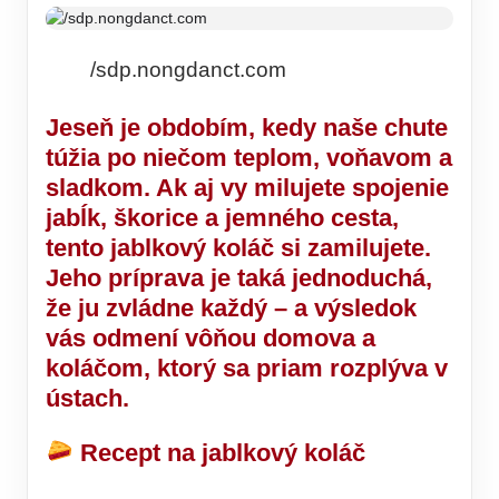
/sdp.nongdanct.com
Jeseň je obdobím, kedy naše chute
túžia po niečom teplom, voňavom a
sladkom. Ak aj vy milujete spojenie
jabĺk, škorice a jemného cesta,
tento
jablkový koláč
si zamilujete.
Jeho príprava je taká jednoduchá,
že ju zvládne každý – a výsledok
vás odmení vôňou domova a
koláčom, ktorý sa priam rozplýva v
ústach.
Recept na jablkový koláč