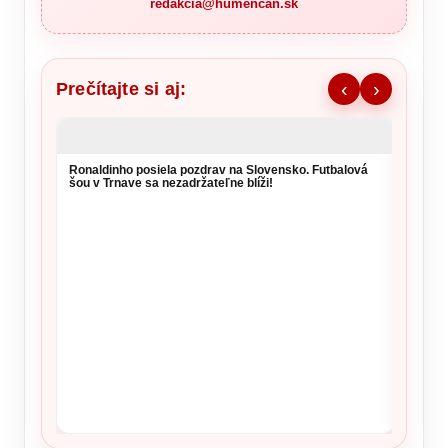
redakcia@humencan.sk
Prečítajte si aj:
‹
›
Ronaldinho posiela pozdrav na Slovensko. Futbalová
Remišo
šou v Trnave sa nezadržateľne blíži!
výzvu 