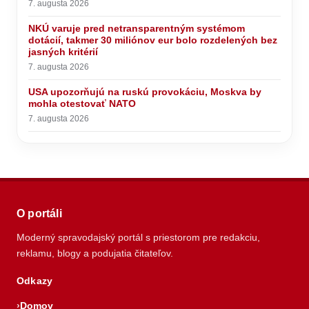
7. augusta 2026
NKÚ varuje pred netransparentným systémom
dotácií, takmer 30 miliónov eur bolo rozdelených bez
jasných kritérií
7. augusta 2026
USA upozorňujú na ruskú provokáciu, Moskva by
mohla otestovať NATO
7. augusta 2026
O portáli
Moderný spravodajský portál s priestorom pre redakciu,
reklamu, blogy a podujatia čitateľov.
Odkazy
Domov