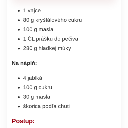
1 vajce
80 g kryštálového cukru
100 g masla
1 ČL prášku do pečiva
280 g hladkej múky
Na náplň:
4 jablká
100 g cukru
30 g masla
škorica podľa chuti
Postup: