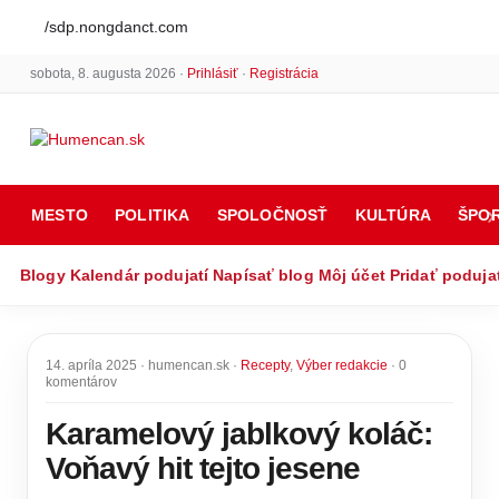
/sdp.nongdanct.com
sobota, 8. augusta 2026 ·
Prihlásiť
·
Registrácia
MESTO
POLITIKA
SPOLOČNOSŤ
KULTÚRA
ŠPO
Blogy
Kalendár podujatí
Napísať blog
Môj účet
Pridať poduja
14. apríla 2025 · humencan.sk ·
Recepty
,
Výber redakcie
· 0
komentárov
Karamelový jablkový koláč:
Voňavý hit tejto jesene