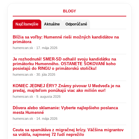
BLOGY
Najčítanejšie
Aktuálne
Odporúčané
Blížia sa voľby: Humenné rieši možných kandidátov na
primátora
humencan.sk · 17. mája 2026
Je rozhodnuté! SMER-SD odhalil svoju kandidátku na
primátorku Humenného. OSTANETE ŠOKOVANÍ koho
posielajú do RINGU o primátorskú stoličku!
humencan.sk · 30. júla 2026
KONIEC JEDNEJ ÉRY? Známy pivovar U Medveďa je na
predaj, majiteľom ponúkajú viac ako milión eur!
humencan.sk · 9. augusta 2026
Dôvera alebo sklamanie: Vyberte najlepšieho poslanca
mesta Humenné
humencan.sk · 14. mája 2026
Ceuta sa spamätáva z migračnej krízy. Väčšina migrantov
sa vrátila, najmenej 72 ľudí neprežilo