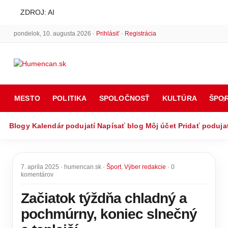
ZDROJ: AI
pondelok, 10. augusta 2026 ·
Prihlásiť
·
Registrácia
MESTO
POLITIKA
SPOLOČNOSŤ
KULTÚRA
ŠPO
Blogy
Kalendár podujatí
Napísať blog
Môj účet
Pridať poduja
7. apríla 2025 · humencan.sk ·
Šport
,
Výber redakcie
· 0
komentárov
Začiatok týždňa chladný a
pochmúrny, koniec slnečný