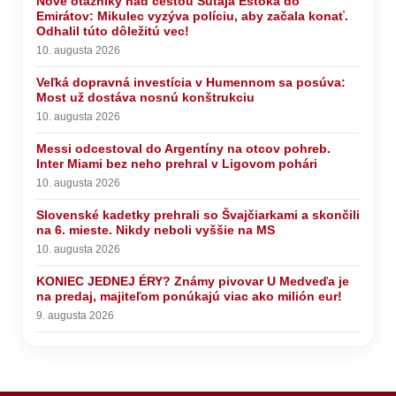
Nové otázniky nad cestou Šutaja Eštoka do
Emirátov: Mikulec vyzýva políciu, aby začala konať.
Odhalil túto dôležitú vec!
10. augusta 2026
Veľká dopravná investícia v Humennom sa posúva:
Most už dostáva nosnú konštrukciu
10. augusta 2026
Messi odcestoval do Argentíny na otcov pohreb.
Inter Miami bez neho prehral v Ligovom pohári
10. augusta 2026
Slovenské kadetky prehrali so Švajčiarkami a skončili
na 6. mieste. Nikdy neboli vyššie na MS
10. augusta 2026
KONIEC JEDNEJ ÉRY? Známy pivovar U Medveďa je
na predaj, majiteľom ponúkajú viac ako milión eur!
9. augusta 2026