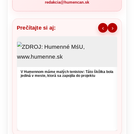
redakcia@humencan.sk
Prečítajte si aj:
‹
›
Čo je 
Rusku,
V Humennom máme malých tenistov: Táto škôlka bola
jediná v meste, ktorá sa zapojila do projektu