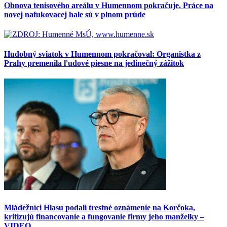
Obnova tenisového areálu v Humennom pokračuje. Práce na
novej nafukovacej hale sú v plnom prúde
Hudobný sviatok v Humennom pokračoval: Organistka z
Prahy premenila ľudové piesne na jedinečný zážitok
Mládežníci Hlasu podali trestné oznámenie na Korčoka,
kritizujú financovanie a fungovanie firmy jeho manželky –
VIDEO