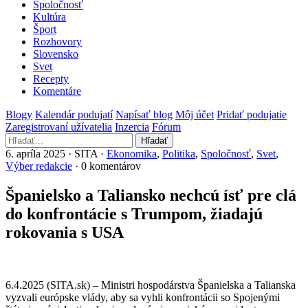
Spoločnosť
Kultúra
Šport
Rozhovory
Slovensko
Svet
Recepty
Komentáre
Blogy
Kalendár podujatí
Napísať blog
Môj účet
Pridať podujatie
Zaregistrovaní užívatelia
Inzercia
Fórum
Hľadať
6. apríla 2025 · SITA ·
Ekonomika
,
Politika
,
Spoločnosť
,
Svet
,
Výber redakcie
· 0 komentárov
Španielsko a Taliansko nechcú ísť pre clá
do konfrontácie s Trumpom, žiadajú
rokovania s USA
6.4.2025 (SITA.sk) – Ministri hospodárstva Španielska a Talianska
vyzvali európske vlády, aby sa vyhli konfrontácii so Spojenými