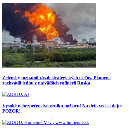
Zelenskyj oznámil zásah strategických cieľov. Plamene
zachvátili jednu z najväčších rafinérií Ruska
Vysoké nebezpečenstvo vzniku požiaru! Na tieto veci si dajte
POZOR!