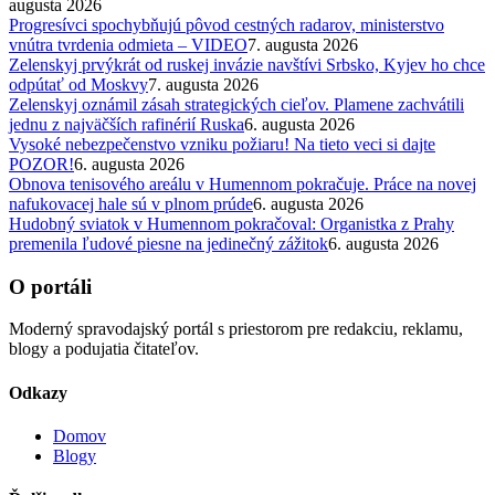
augusta 2026
Progresívci spochybňujú pôvod cestných radarov, ministerstvo
vnútra tvrdenia odmieta – VIDEO
7. augusta 2026
Zelenskyj prvýkrát od ruskej invázie navštívi Srbsko, Kyjev ho chce
odpútať od Moskvy
7. augusta 2026
Zelenskyj oznámil zásah strategických cieľov. Plamene zachvátili
jednu z najväčších rafinérií Ruska
6. augusta 2026
Vysoké nebezpečenstvo vzniku požiaru! Na tieto veci si dajte
POZOR!
6. augusta 2026
Obnova tenisového areálu v Humennom pokračuje. Práce na novej
nafukovacej hale sú v plnom prúde
6. augusta 2026
Hudobný sviatok v Humennom pokračoval: Organistka z Prahy
premenila ľudové piesne na jedinečný zážitok
6. augusta 2026
O portáli
Moderný spravodajský portál s priestorom pre redakciu, reklamu,
blogy a podujatia čitateľov.
Odkazy
Domov
Blogy