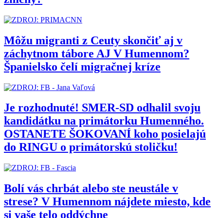
Môžu migranti z Ceuty skončiť aj v
záchytnom tábore AJ V Humennom?
Španielsko čelí migračnej kríze
Je rozhodnuté! SMER-SD odhalil svoju
kandidátku na primátorku Humenného.
OSTANETE ŠOKOVANÍ koho posielajú
do RINGU o primátorskú stoličku!
Bolí vás chrbát alebo ste neustále v
strese? V Humennom nájdete miesto, kde
si vaše telo oddýchne