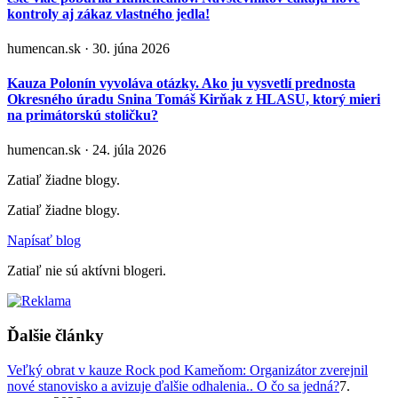
kontroly aj zákaz vlastného jedla!
humencan.sk · 30. júna 2026
Kauza Polonín vyvoláva otázky. Ako ju vysvetlí prednosta
Okresného úradu Snina Tomáš Kirňak z HLASU, ktorý mieri
na primátorskú stoličku?
humencan.sk · 24. júla 2026
Zatiaľ žiadne blogy.
Zatiaľ žiadne blogy.
Napísať blog
Zatiaľ nie sú aktívni blogeri.
Ďalšie články
Veľký obrat v kauze Rock pod Kameňom: Organizátor zverejnil
nové stanovisko a avizuje ďalšie odhalenia.. O čo sa jedná?
7.