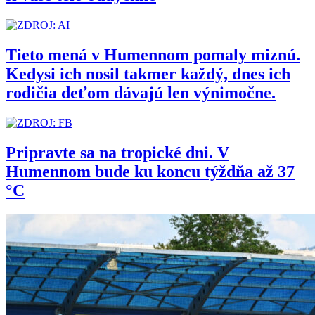
Tieto mená v Humennom pomaly miznú.
Kedysi ich nosil takmer každý, dnes ich
rodičia deťom dávajú len výnimočne.
Pripravte sa na tropické dni. V
Humennom bude ku koncu týždňa až 37
°C