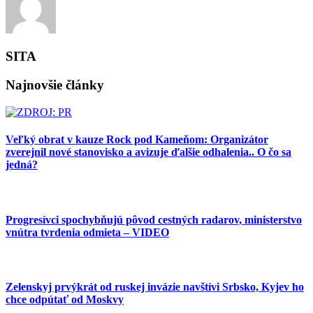
SITA
Najnovšie články
Veľký obrat v kauze Rock pod Kameňom: Organizátor
zverejnil nové stanovisko a avizuje ďalšie odhalenia.. O čo sa
jedná?
Progresívci spochybňujú pôvod cestných radarov, ministerstvo
vnútra tvrdenia odmieta – VIDEO
Zelenskyj prvýkrát od ruskej invázie navštívi Srbsko, Kyjev ho
chce odpútať od Moskvy