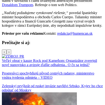
štátmi v súvislosti s clami uvalenými americkým prezidentom
Donaldom Trumpom
. Referuje o tom web Politico.
„Naďalej požadujeme vyrokované riešenie,“
povedal španielsky
minister hospodárstva a obchodu Carlos Cuerpo. Taliansky minister
hospodárstva a financií Giancarlo Giorgetti zasa vyzval svojich
kolegov v rámci Európskej únie, aby nepodnikali impulzívne kroky.
Priestor pre vašu reklamu
Kontakt:
redakcia@humencan.sk
Prečítajte si aj:
‹
›
Veľký obrat v kauze Rock pod Kameňom: Organizátor zverejnil
nové stanovisko a avizuje ďalšie odhalenia.. O čo sa jedná?
Progresívci spochybňujú pôvod cestných radarov, ministerstvo
vnútra tvrdenia odmieta – VIDEO
Zelenskyj prvýkrát od ruskej invázie navštívi Srbsko, Kyjev ho chce
odpútať od Moskvy