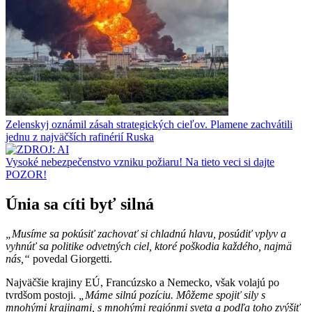
Zelenskyj oznámil zásah strategických cieľov. Plamene zachvátili
jednu z najväčších rafinérií Ruska
Vysoké nebezpečenstvo vzniku požiaru! Na tieto veci si dajte
POZOR!
Únia sa cíti byť silná
„Musíme sa pokúsiť zachovať si chladnú hlavu, posúdiť vplyv a
vyhnúť sa politike odvetných ciel, ktoré poškodia každého, najmä
nás,“
povedal Giorgetti.
Najväčšie krajiny EÚ, Francúzsko a Nemecko, však volajú po
tvrdšom postoji.
„Máme silnú pozíciu. Môžeme spojiť sily s
mnohými krajinami, s mnohými regiónmi sveta a podľa toho zvýšiť