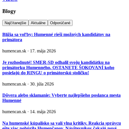
Blogy
Najčítanejšie
Aktuálne
Odporúčané
Blížia sa voľby: Humenné rieši možných kandidátov na
primátora
humencan.sk · 17. mája 2026
Je rozhodnuté! SMER-SD odhalil svoju kandidátku na
primátorku Humenného. OSTANETE ŠOKOVANÍ koho
posielajú do RINGU o primátorskú stoličku!
humencan.sk · 30. júla 2026
Dôvera alebo sklamanie: Vyberte najlepšieho poslanca mesta
Humenné
humencan.sk · 14. mája 2026
Na humenské kúpalisko sa valí vlna kritiky. Reakcia správcu
ešte viac pobúrila Humenčanov. Návštevníkov čakajú nové