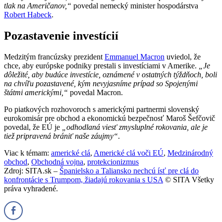
tlak na Američanov,“
povedal nemecký minister hospodárstva
Robert Habeck
.
Pozastavenie investícií
Medzitým francúzsky prezident
Emmanuel Macron
uviedol, že
chce, aby európske podniky prestali s investíciami v Amerike.
„Je
dôležité, aby budúce investície, oznámené v ostatných týždňoch, boli
na chvíľu pozastavené, kým nevyjasníme prípad so Spojenými
štátmi americkými,“
povedal Macron.
Po piatkových rozhovoroch s americkými partnermi slovenský
eurokomisár pre obchod a ekonomickú bezpečnosť Maroš Šefčovič
povedal, že EÚ je
„odhodlaná viesť zmysluplné rokovania, ale je
tiež pripravená brániť naše záujmy“
.
Viac k témam:
americké clá
,
Americké clá voči EÚ
,
Medzinárodný
obchod
,
Obchodná vojna
,
protekcionizmus
Zdroj: SITA.sk –
Španielsko a Taliansko nechcú ísť pre clá do
konfrontácie s Trumpom, žiadajú rokovania s USA
© SITA Všetky
práva vyhradené.