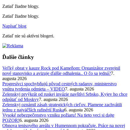
Zatiaľ žiadne blogy.
Zatiaľ žiadne blogy.
Napísať blog
Zatiaľ nie sú aktívni blogeri.
Ďalšie články
Veľký obrat v kauze Rock pod Kameňom: Organizátor zverejnil
nové stanovisko a avizuje ďalšie odhalenia.. O čo sa jedná?
7.
augusta 2026
Progresívci spochybňujú pôvod cestných radarov, ministerstvo
vnútra tvrdenia odmieta – VIDEO
7. augusta 2026
Zelenskyj prvýkrát od ruskej invázie navštívi Srbsko, Kyjev ho chce
odpútať od Moskvy
7. augusta 2026
Zelenskyj oznámil zásah strategických cieľov. Plamene zachvátili
jednu z najväčších rafinérií Ruska
6. augusta 2026
Vysoké nebezpečenstvo vzniku požiaru! Na tieto veci si dajte
POZOR!
6. augusta 2026
Obnova tenisového areálu v Humennom pokračuje. Práce na novej