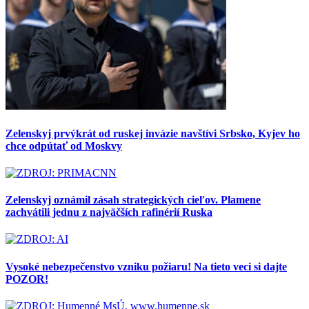
Zelenskyj prvýkrát od ruskej invázie navštívi Srbsko, Kyjev ho
chce odpútať od Moskvy
Zelenskyj oznámil zásah strategických cieľov. Plamene
zachvátili jednu z najväčších rafinérií Ruska
Vysoké nebezpečenstvo vzniku požiaru! Na tieto veci si dajte
POZOR!