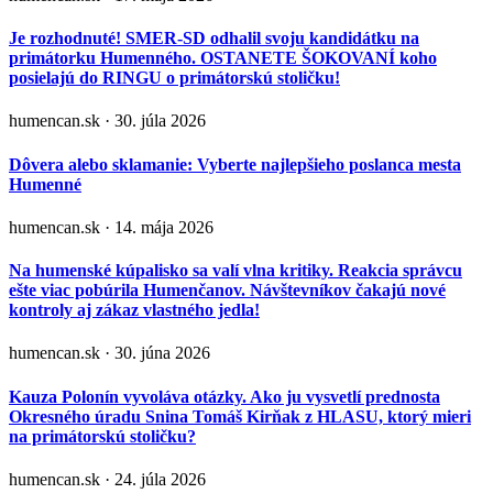
Je rozhodnuté! SMER-SD odhalil svoju kandidátku na
primátorku Humenného. OSTANETE ŠOKOVANÍ koho
posielajú do RINGU o primátorskú stoličku!
humencan.sk · 30. júla 2026
Dôvera alebo sklamanie: Vyberte najlepšieho poslanca mesta
Humenné
humencan.sk · 14. mája 2026
Na humenské kúpalisko sa valí vlna kritiky. Reakcia správcu
ešte viac pobúrila Humenčanov. Návštevníkov čakajú nové
kontroly aj zákaz vlastného jedla!
humencan.sk · 30. júna 2026
Kauza Polonín vyvoláva otázky. Ako ju vysvetlí prednosta
Okresného úradu Snina Tomáš Kirňak z HLASU, ktorý mieri
na primátorskú stoličku?
humencan.sk · 24. júla 2026