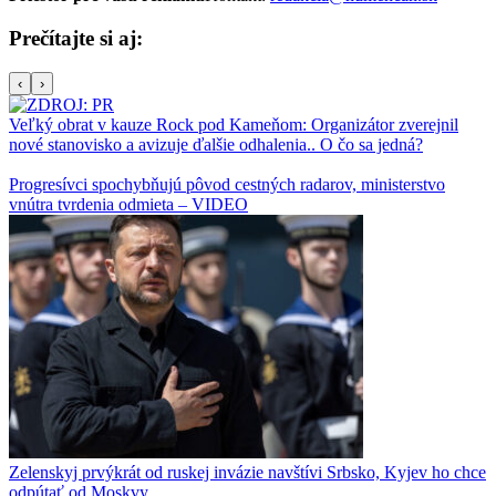
Prečítajte si aj:
‹
›
Veľký obrat v kauze Rock pod Kameňom: Organizátor zverejnil
nové stanovisko a avizuje ďalšie odhalenia.. O čo sa jedná?
Progresívci spochybňujú pôvod cestných radarov, ministerstvo
vnútra tvrdenia odmieta – VIDEO
Zelenskyj prvýkrát od ruskej invázie navštívi Srbsko, Kyjev ho chce
odpútať od Moskvy