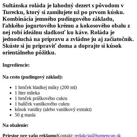
Sultánska roláda je lahodný dezert s pôvodom v
Turecku, ktorý si zamilujete už po prvom kúsku.
Kombinácia jemného pudingového základu,
ľahkého jogurtového krému a kokosového obalu z
nej robí ideálnu sladkosť ku káve. Roláda je
jednoduchá na prípravu a zvládne ju aj začiatočník.
Skúste si ju pripraviť doma a doprajte si kúsok
orientálneho pôžitku.
Ingrediencie:
Na cesto (pudingový základ):
1 hrnček hladkej múky (200 ml)
1 liter mlieka
1 hrnček práškového cukru
1 balíček vanilkového cukru
kúsok vanilky (alebo vanilkový extrakt)
50 g masla
Na obalenie:
Priestor pre vašu reklamu
Kontakt:
redakcia@humencan.sk