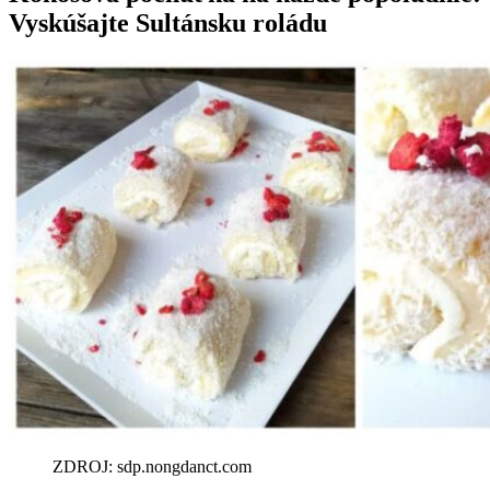
Vyskúšajte Sultánsku roládu
ZDROJ: sdp.nongdanct.com