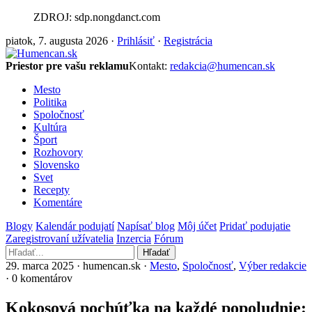
ZDROJ: sdp.nongdanct.com
piatok, 7. augusta 2026 ·
Prihlásiť
·
Registrácia
Priestor pre vašu reklamu
Kontakt:
redakcia@humencan.sk
Mesto
Politika
Spoločnosť
Kultúra
Šport
Rozhovory
Slovensko
Svet
Recepty
Komentáre
Blogy
Kalendár podujatí
Napísať blog
Môj účet
Pridať podujatie
Zaregistrovaní užívatelia
Inzercia
Fórum
Hľadať
29. marca 2025 · humencan.sk ·
Mesto
,
Spoločnosť
,
Výber redakcie
· 0 komentárov
Kokosová pochúťka na každé popoludnie: