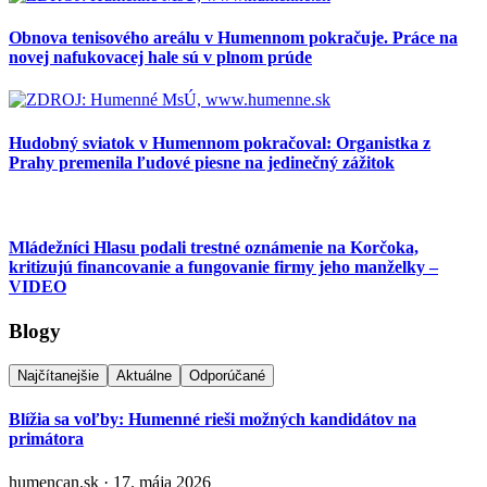
Obnova tenisového areálu v Humennom pokračuje. Práce na
novej nafukovacej hale sú v plnom prúde
Hudobný sviatok v Humennom pokračoval: Organistka z
Prahy premenila ľudové piesne na jedinečný zážitok
Mládežníci Hlasu podali trestné oznámenie na Korčoka,
kritizujú financovanie a fungovanie firmy jeho manželky –
VIDEO
Blogy
Najčítanejšie
Aktuálne
Odporúčané
Blížia sa voľby: Humenné rieši možných kandidátov na
primátora
humencan.sk · 17. mája 2026