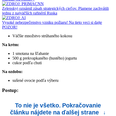
Zelenskyj oznámil zásah strategických cieľov. Plamene zachvátili
jednu z najväčších rafinérií Ruska
Vysoké nebezpečenstvo vzniku požiaru! Na tieto veci si dajte
POZOR!
Väčšie množstvo strúhaného kokosu
Na krém:
1 smotana na šľahanie
500 g prekvapkaného (hustého) jogurtu
cukor podľa chuti
Na ozdobu:
sušené ovocie podľa výberu
Postup:
To nie je všetko. Pokračovanie
článku nájdete na ďalšej strane
↓