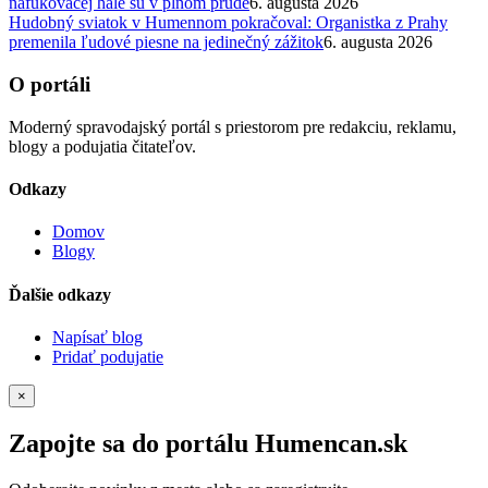
nafukovacej hale sú v plnom prúde
6. augusta 2026
Hudobný sviatok v Humennom pokračoval: Organistka z Prahy
premenila ľudové piesne na jedinečný zážitok
6. augusta 2026
O portáli
Moderný spravodajský portál s priestorom pre redakciu, reklamu,
blogy a podujatia čitateľov.
Odkazy
Domov
Blogy
Ďalšie odkazy
Napísať blog
Pridať podujatie
×
Zapojte sa do portálu Humencan.sk