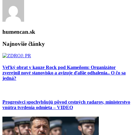
humencan.sk
Najnovšie články
Veľký obrat v kauze Rock pod Kameňom: Organizátor
zverejnil nové stanovisko a avizuje ďalšie odhalenia.. O čo sa
jedná?
Progresívci spochybňujú pôvod cestných radarov, ministerstvo
vnútra tvrdenia odmieta – VIDEO