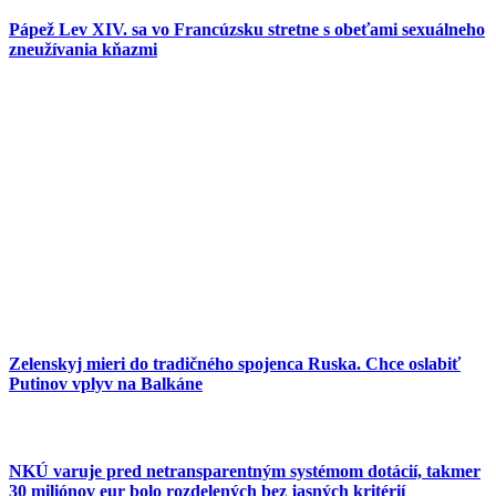
Pápež Lev XIV. sa vo Francúzsku stretne s obeťami sexuálneho
zneužívania kňazmi
Zelenskyj mieri do tradičného spojenca Ruska. Chce oslabiť
Putinov vplyv na Balkáne
NKÚ varuje pred netransparentným systémom dotácií, takmer
30 miliónov eur bolo rozdelených bez jasných kritérií