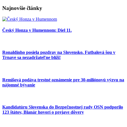
Najnovšie články
Český Honza v Humennom: Diel 11.
Ronaldinho posiela pozdrav na Slovensko. Futbalová šou v
Trnave sa nezadržateľne blíži!
Remišová podáva trestné oznámenie pre 30-miliónovú výzvu na
nájomné bývanie
Kandidatúru Slovenska do Bezpečnostnej rady OSN podporilo
123 štátov, Blanár hovorí o prejave dôvery