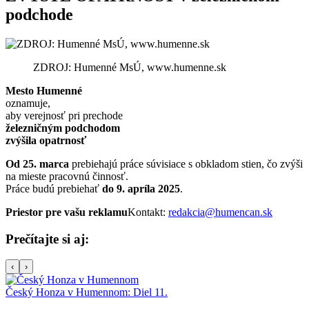
podchode
ZDROJ: Humenné MsÚ, www.humenne.sk
Mesto Humenné
oznamuje,
aby verejnosť pri prechode
železničným podchodom
zvýšila opatrnosť
Od 25. marca
prebiehajú práce súvisiace s obkladom stien, čo zvýši
na mieste pracovnú činnosť.
Práce budú prebiehať
do 9. apríla 2025
.
Priestor pre vašu reklamu
Kontakt:
redakcia@humencan.sk
Prečítajte si aj:
‹
›
Český Honza v Humennom: Diel 11.