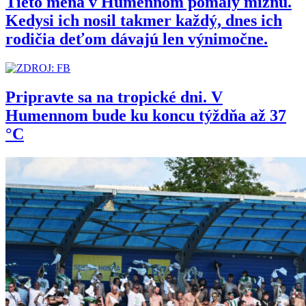
Tieto mená v Humennom pomaly miznú.
Kedysi ich nosil takmer každý, dnes ich
rodičia deťom dávajú len výnimočne.
Pripravte sa na tropické dni. V
Humennom bude ku koncu týždňa až 37
°C