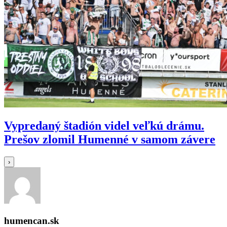
Vypredaný štadión videl veľkú drámu.
Prešov zlomil Humenné v samom závere
›
humencan.sk