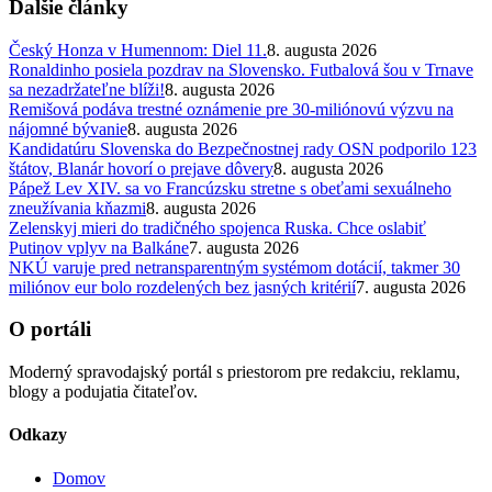
Ďalšie články
Český Honza v Humennom: Diel 11.
8. augusta 2026
Ronaldinho posiela pozdrav na Slovensko. Futbalová šou v Trnave
sa nezadržateľne blíži!
8. augusta 2026
Remišová podáva trestné oznámenie pre 30-miliónovú výzvu na
nájomné bývanie
8. augusta 2026
Kandidatúru Slovenska do Bezpečnostnej rady OSN podporilo 123
štátov, Blanár hovorí o prejave dôvery
8. augusta 2026
Pápež Lev XIV. sa vo Francúzsku stretne s obeťami sexuálneho
zneužívania kňazmi
8. augusta 2026
Zelenskyj mieri do tradičného spojenca Ruska. Chce oslabiť
Putinov vplyv na Balkáne
7. augusta 2026
NKÚ varuje pred netransparentným systémom dotácií, takmer 30
miliónov eur bolo rozdelených bez jasných kritérií
7. augusta 2026
O portáli
Moderný spravodajský portál s priestorom pre redakciu, reklamu,
blogy a podujatia čitateľov.
Odkazy
Domov