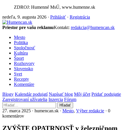
ZDROJ: Humenné MsÚ, www.humenne.sk
nedeľa, 9. augusta 2026 ·
Prihlásiť
·
Registrácia
Priestor pre vašu reklamu
Kontakt:
redakcia@humencan.sk
Mesto
Politika
Spoločnosť
Kultúra
Šport
Rozhovory
Slovensko
Svet
Recepty
Komentáre
Blogy
Kalendár podujatí
Napísať blog
Môj účet
Pridať podujatie
Zaregistrovaní užívatelia
Inzercia
Fórum
Hľadať
27. marca 2025 · humencan.sk ·
Mesto
,
Výber redakcie
· 0
komentárov
ZVÝŠTE OPATRNOSŤ v železničnom