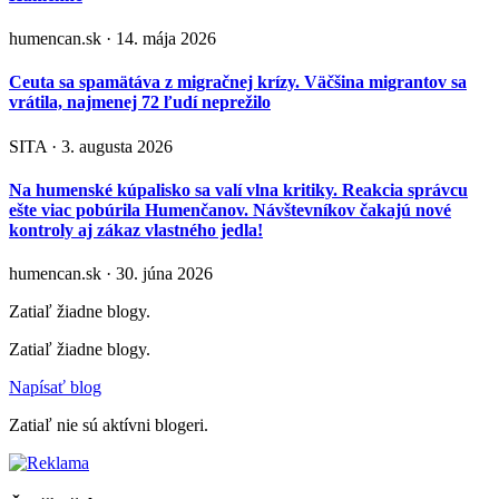
humencan.sk · 14. mája 2026
Ceuta sa spamätáva z migračnej krízy. Väčšina migrantov sa
vrátila, najmenej 72 ľudí neprežilo
SITA · 3. augusta 2026
Na humenské kúpalisko sa valí vlna kritiky. Reakcia správcu
ešte viac pobúrila Humenčanov. Návštevníkov čakajú nové
kontroly aj zákaz vlastného jedla!
humencan.sk · 30. júna 2026
Zatiaľ žiadne blogy.
Zatiaľ žiadne blogy.
Napísať blog
Zatiaľ nie sú aktívni blogeri.