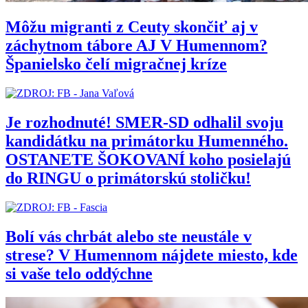
Môžu migranti z Ceuty skončiť aj v
záchytnom tábore AJ V Humennom?
Španielsko čelí migračnej kríze
Je rozhodnuté! SMER-SD odhalil svoju
kandidátku na primátorku Humenného.
OSTANETE ŠOKOVANÍ koho posielajú
do RINGU o primátorskú stoličku!
Bolí vás chrbát alebo ste neustále v
strese? V Humennom nájdete miesto, kde
si vaše telo oddýchne