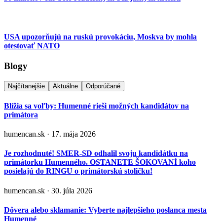
USA upozorňujú na ruskú provokáciu, Moskva by mohla
otestovať NATO
Blogy
Najčítanejšie
Aktuálne
Odporúčané
Blížia sa voľby: Humenné rieši možných kandidátov na
primátora
humencan.sk · 17. mája 2026
Je rozhodnuté! SMER-SD odhalil svoju kandidátku na
primátorku Humenného. OSTANETE ŠOKOVANÍ koho
posielajú do RINGU o primátorskú stoličku!
humencan.sk · 30. júla 2026
Dôvera alebo sklamanie: Vyberte najlepšieho poslanca mesta
Humenné