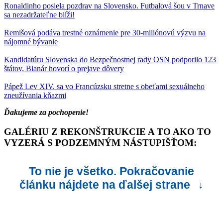
Ronaldinho posiela pozdrav na Slovensko. Futbalová šou v Trnave
sa nezadržateľne blíži!
Remišová podáva trestné oznámenie pre 30-miliónovú výzvu na
nájomné bývanie
Kandidatúru Slovenska do Bezpečnostnej rady OSN podporilo 123
štátov, Blanár hovorí o prejave dôvery
Pápež Lev XIV. sa vo Francúzsku stretne s obeťami sexuálneho
zneužívania kňazmi
Ďakujeme za pochopenie!
GALÉRIU Z REKONŠTRUKCIE A TO AKO TO
VYZERÁ S PODZEMNÝM NÁSTUPIŠŤOM:
To nie je všetko. Pokračovanie
článku nájdete na ďalšej strane
↓