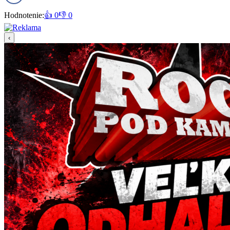
Hodnotenie:
👍 0
👎 0
‹