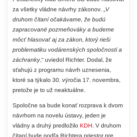
za všetky vládne návrhy zákonov. „
V
druhom čítaní očakávame, že budú
zapracované pozmeňováky a budeme
môcť hlasovať aj za zákon, ktorý rieši
problematiku vodárenských spoločností a
záchranky
,“ uviedol Richter. Dodal, že
sťahujú z programu návrh uznesenia,
ktoré sa týkalo 30. výročia 17. novembra,
pretože je to už neaktuálne.
Spoločne sa bude konať rozprava k dvom
návrhom na novelu ústavy, jeden je
vládny a druhý predložilo
KDH
. V druhom
čítaní bude podľa Richtera priestor pre