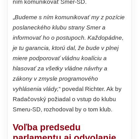
ním komunikovať Smer-SD.
„
Budeme s ním komunikovať my z pozície
poslaneckého klubu strany Smer a
informovať ho o postupoch. Každopádne,
je tu garancia, ktorú dal, že bude v plnej
miere podporovať vládnu koalíciu a
hlasovať za všetky vládne návrhy a
zákony v zmysle programového
vyhlásenia vlády,
“ povedal Richter. Ak by
Radačovský požiadal o vstup do klubu
Smeru-SD, rozhodoval by o tom klub.
Voľba predsedu
parlamentu aj odvolanie