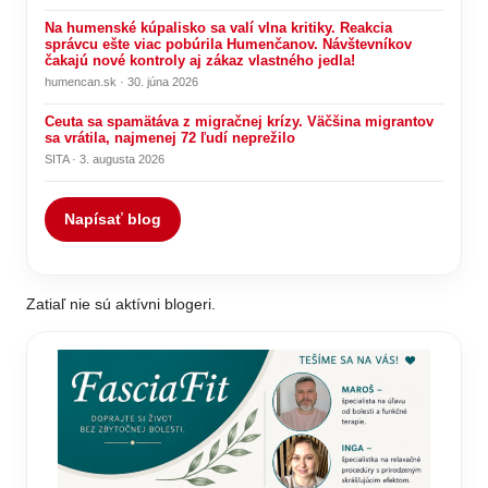
Na humenské kúpalisko sa valí vlna kritiky. Reakcia
správcu ešte viac pobúrila Humenčanov. Návštevníkov
čakajú nové kontroly aj zákaz vlastného jedla!
humencan.sk · 30. júna 2026
Ceuta sa spamätáva z migračnej krízy. Väčšina migrantov
sa vrátila, najmenej 72 ľudí neprežilo
SITA · 3. augusta 2026
Napísať blog
Zatiaľ nie sú aktívni blogeri.