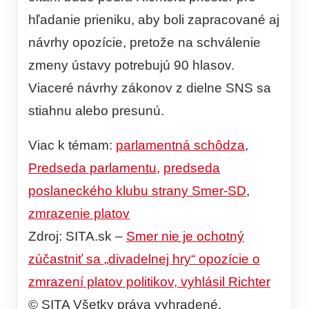
hľadanie prieniku, aby boli zapracované aj
návrhy opozície, pretože na schválenie
zmeny ústavy potrebujú 90 hlasov.
Viaceré návrhy zákonov z dielne SNS sa
stiahnu alebo presunú.
Viac k témam:
parlamentná schôdza
,
Predseda parlamentu
,
predseda
poslaneckého klubu strany Smer-SD
,
zmrazenie platov
Zdroj: SITA.sk –
Smer nie je ochotný
zúčastniť sa „divadelnej hry“ opozície o
zmrazení platov politikov, vyhlásil Richter
© SITA Všetky práva vyhradené.