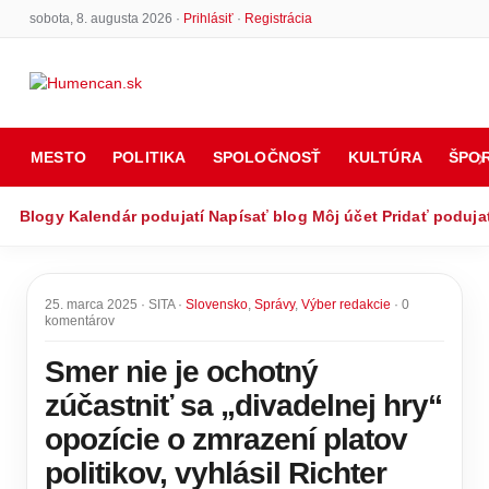
sobota, 8. augusta 2026 ·
Prihlásiť
·
Registrácia
MESTO
POLITIKA
SPOLOČNOSŤ
KULTÚRA
ŠPO
Blogy
Kalendár podujatí
Napísať blog
Môj účet
Pridať poduja
25. marca 2025 · SITA ·
Slovensko
,
Správy
,
Výber redakcie
· 0
komentárov
Smer nie je ochotný
zúčastniť sa „divadelnej hry“
opozície o zmrazení platov
politikov, vyhlásil Richter