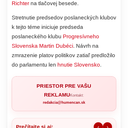
Richter
na tlačovej besede.
Stretnutie predsedov poslaneckých klubov
k tejto téme iniciuje predseda
poslaneckého klubu
Progresívneho
Slovenska
Martin Dubéci
. Návrh na
zmrazenie platov politikov zatiaľ predložilo
do parlamentu len
hnutie Slovensko
.
PRIESTOR PRE VAŠU
REKLAMU
Kontakt:
redakcia@humencan.sk
Prečítajte si aj:
‹
›