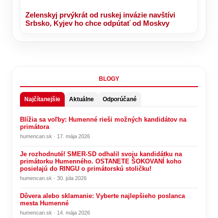
Zelenskyj prvýkrát od ruskej invázie navštívi
Srbsko, Kyjev ho chce odpútať od Moskvy
BLOGY
Najčítanejšie
Aktuálne
Odporúčané
Blížia sa voľby: Humenné rieši možných kandidátov na
primátora
humencan.sk · 17. mája 2026
Je rozhodnuté! SMER-SD odhalil svoju kandidátku na
primátorku Humenného. OSTANETE ŠOKOVANÍ koho
posielajú do RINGU o primátorskú stoličku!
humencan.sk · 30. júla 2026
Dôvera alebo sklamanie: Vyberte najlepšieho poslanca
mesta Humenné
humencan.sk · 14. mája 2026