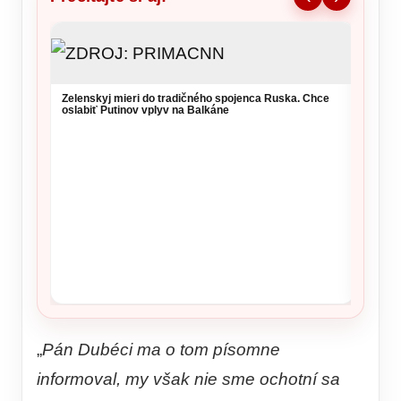
NKÚ va
takmer
kritérií
Zelenskyj mieri do tradičného spojenca Ruska. Chce
oslabiť Putinov vplyv na Balkáne
„
Pán Dubéci ma o tom písomne
informoval, my však nie sme ochotní sa