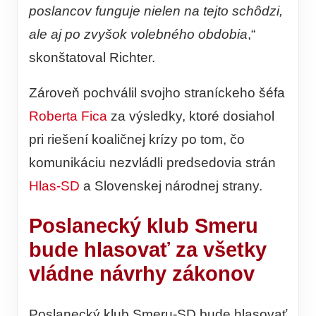
poslancov funguje nielen na tejto schôdzi,
ale aj po zvyšok volebného obdobia
,“
skonštatoval Richter.
Zároveň pochválil svojho straníckeho šéfa
Roberta Fica
za výsledky, ktoré dosiahol
pri riešení koaličnej krízy po tom, čo
komunikáciu nezvládli predsedovia strán
Hlas-SD
a Slovenskej národnej strany.
Poslanecký klub Smeru
bude hlasovať za všetky
vládne návrhy zákonov
Poslanecký klub Smeru-SD bude hlasovať