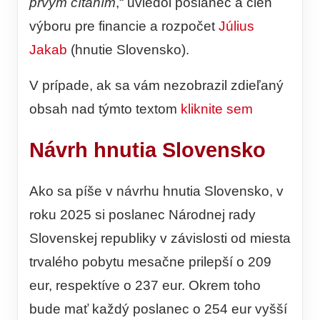
prvým čítaním
,“ uviedol poslanec a člen
výboru pre financie a rozpočet
Július
Jakab
(hnutie Slovensko).
V prípade, ak sa vám nezobrazil zdieľaný
obsah nad týmto textom
kliknite sem
Návrh hnutia Slovensko
Ako sa píše v návrhu hnutia Slovensko, v
roku 2025 si poslanec Národnej rady
Slovenskej republiky v závislosti od miesta
trvalého pobytu mesačne prilepší o 209
eur, respektíve o 237 eur. Okrem toho
bude mať každý poslanec o 254 eur vyšší