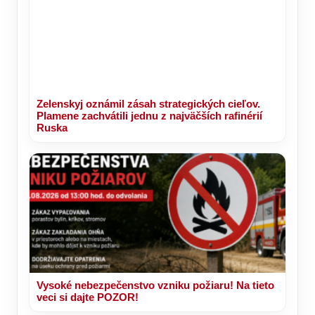
Zelenskyj oznámil zásah strategických cieľov.
Plamene zachvátili jednu z najväčších rafinérií
Ruska
Vysoké nebezpečenstvo vzniku požiaru! Na tieto
veci si dajte POZOR!