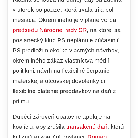
v utorok po pauze, ktorá trvala tri a pol
mesiaca. Okrem iného je v pláne voľba
predsedu Národnej rady SR
, na ktorej sa
poslanecký klub PS neplánuje zúčastniť.
PS predloží niekoľko vlastných návrhov,
okrem iného zákaz vlastníctva médií
politikmi, návrh na flexibilné čerpanie
materskej a otcovskej dovolenky či
flexibilné platenie preddavkov na daň z
príjmu.
Dubéci zároveň opätovne apeluje na
koalíciu, aby zrušila
transakčnú daň
, ktorú
kritizujú aj koaliční poslanci.
Roman