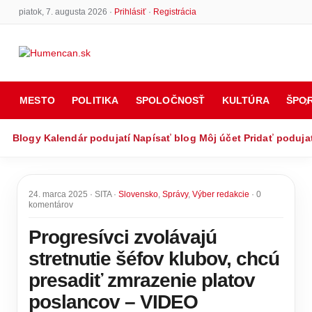
piatok, 7. augusta 2026 ·
Prihlásiť
·
Registrácia
MESTO
POLITIKA
SPOLOČNOSŤ
KULTÚRA
ŠPO
Blogy
Kalendár podujatí
Napísať blog
Môj účet
Pridať poduja
24. marca 2025 · SITA ·
Slovensko
,
Správy
,
Výber redakcie
· 0
komentárov
Progresívci zvolávajú
stretnutie šéfov klubov, chcú
presadiť zmrazenie platov
poslancov – VIDEO