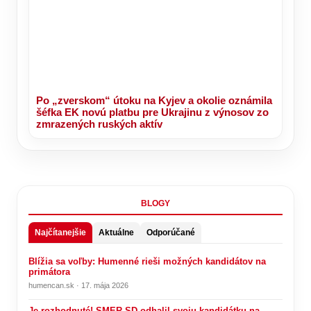
Po „zverskom“ útoku na Kyjev a okolie oznámila
šéfka EK novú platbu pre Ukrajinu z výnosov zo
zmrazených ruských aktív
BLOGY
Najčítanejšie
Aktuálne
Odporúčané
Blížia sa voľby: Humenné rieši možných kandidátov na
primátora
humencan.sk · 17. mája 2026
Je rozhodnuté! SMER-SD odhalil svoju kandidátku na