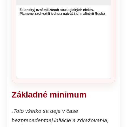
Zelenskyj oznámil zásah strategických cieľov.
Plamene zachvátili jednu z najväčších rafinérií Ruska
Vysoké
si daj
Základné minimum
„
Toto všetko sa deje v čase
bezprecedentnej inflácie a zdražovania,