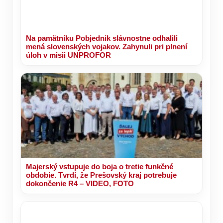
Na pamätníku Pobjednik slávnostne odhalili
mená slovenských vojakov. Zahynuli pri plnení
úloh v misii UNPROFOR
Majerský vstupuje do boja o tretie funkčné
obdobie. Tvrdí, že Prešovský kraj potrebuje
dokončenie R4 – VIDEO, FOTO