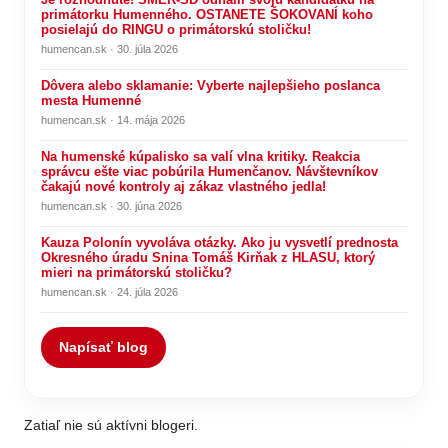
primátorku Humenného. OSTANETE ŠOKOVANÍ koho
posielajú do RINGU o primátorskú stoličku!
humencan.sk · 30. júla 2026
Dôvera alebo sklamanie: Vyberte najlepšieho poslanca
mesta Humenné
humencan.sk · 14. mája 2026
Na humenské kúpalisko sa valí vlna kritiky. Reakcia
správcu ešte viac pobúrila Humenčanov. Návštevníkov
čakajú nové kontroly aj zákaz vlastného jedla!
humencan.sk · 30. júna 2026
Kauza Polonín vyvoláva otázky. Ako ju vysvetlí prednosta
Okresného úradu Snina Tomáš Kirňak z HLASU, ktorý
mieri na primátorskú stoličku?
humencan.sk · 24. júla 2026
Napísať blog
Zatiaľ nie sú aktívni blogeri.