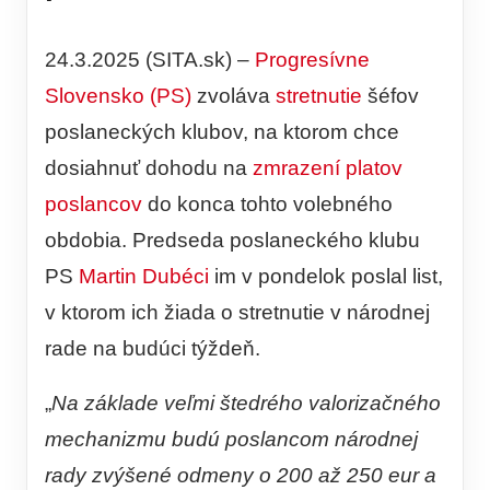
24.3.2025 (SITA.sk) –
Progresívne
Slovensko (PS)
zvoláva
stretnutie
šéfov
poslaneckých klubov, na ktorom chce
dosiahnuť dohodu na
zmrazení platov
poslancov
do konca tohto volebného
obdobia. Predseda poslaneckého klubu
PS
Martin Dubéci
im v pondelok poslal list,
v ktorom ich žiada o stretnutie v národnej
rade na budúci týždeň.
„
Na základe veľmi štedrého valorizačného
mechanizmu budú poslancom národnej
rady zvýšené odmeny o 200 až 250 eur a