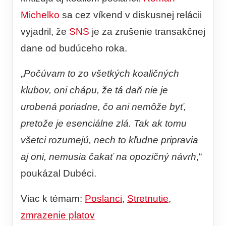
Michelko
sa cez víkend v diskusnej relácii
vyjadril, že
SNS
je za zrušenie transakčnej
dane od budúceho roka.
„
Počúvam to zo všetkých koaličných
klubov, oni chápu, že tá daň nie je
urobená poriadne, čo ani nemôže byť,
pretože je esenciálne zlá. Tak ak tomu
všetci rozumejú, nech to kľudne pripravia
aj oni, nemusia čakať na opozičný návrh
,“
poukázal Dubéci.
Viac k témam:
Poslanci
,
Stretnutie
,
zmrazenie platov