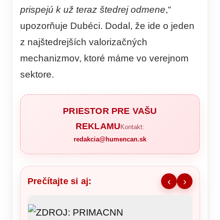
prispejú k už teraz štedrej odmene
,“
upozorňuje Dubéci. Dodal, že ide o jeden
z najštedrejších valorizačných
mechanizmov, ktoré máme vo verejnom
sektore.
PRIESTOR PRE VAŠU
REKLAMU
Kontakt:
redakcia@humencan.sk
Prečítajte si aj:
‹
›