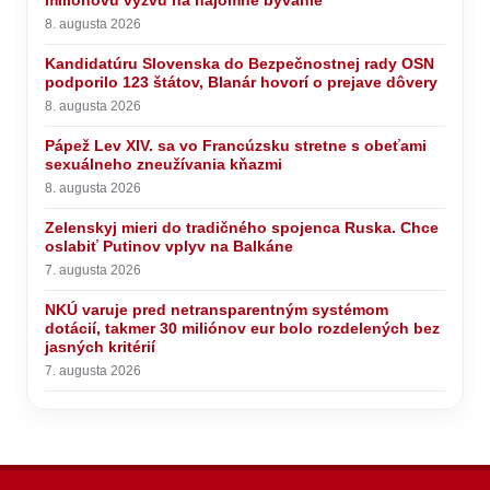
miliónovú výzvu na nájomné bývanie
8. augusta 2026
Kandidatúru Slovenska do Bezpečnostnej rady OSN
podporilo 123 štátov, Blanár hovorí o prejave dôvery
8. augusta 2026
Pápež Lev XIV. sa vo Francúzsku stretne s obeťami
sexuálneho zneužívania kňazmi
8. augusta 2026
Zelenskyj mieri do tradičného spojenca Ruska. Chce
oslabiť Putinov vplyv na Balkáne
7. augusta 2026
NKÚ varuje pred netransparentným systémom
dotácií, takmer 30 miliónov eur bolo rozdelených bez
jasných kritérií
7. augusta 2026