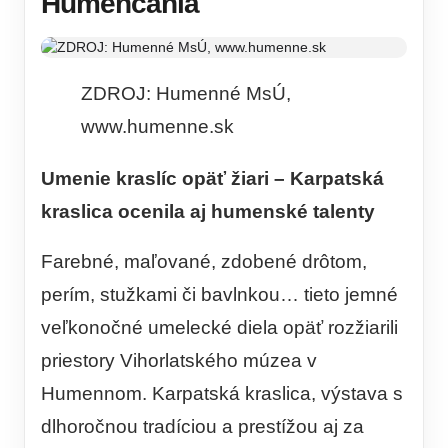
Humenčania
ZDROJ: Humenné MsÚ,
www.humenne.sk
Umenie kraslíc opäť žiari – Karpatská
kraslica ocenila aj humenské talenty
Farebné, maľované, zdobené drôtom,
perím, stužkami či bavlnkou… tieto jemné
veľkonočné umelecké diela opäť rozžiarili
priestory Vihorlatského múzea v
Humennom. Karpatská kraslica, výstava s
dlhoročnou tradíciou a prestížou aj za