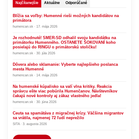
Najčítanejšie
Aktuálne
Odporúčané
Blížia sa voľby: Humenné rieši možných kandidátov na
primátora
humencan.sk · 17. mája 2026
Je rozhodnuté! SMER-SD odhalil svoju kandidátku na
primátorku Humenného. OSTANETE ŠOKOVANÍ koho
posielajú do RINGU o primátorskú stoličku!
humencan.sk · 30. júla 2026
Dôvera alebo sklamanie: Vyberte najlepšieho poslanca
mesta Humenné
humencan.sk · 14. mája 2026
Na humenské kúpalisko sa valí vlna kritiky. Reakcia
správcu ešte viac pobúrila Humenčanov. Návštevníkov
čakajú nové kontroly aj zákaz vlastného jedla!
humencan.sk · 30. júna 2026
Ceuta sa spamätáva z migračnej krízy. Väčšina migrantov
sa vrátila, najmenej 72 ľudí neprežilo
SITA · 3. augusta 2026