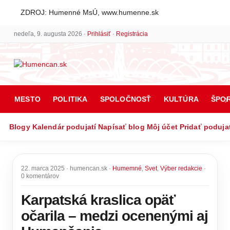
ZDROJ: Humenné MsÚ, www.humenne.sk
nedeľa, 9. augusta 2026 ·
Prihlásiť
·
Registrácia
MESTO
POLITIKA
SPOLOČNOSŤ
KULTÚRA
ŠPO
Blogy
Kalendár podujatí
Napísať blog
Môj účet
Pridať poduja
22. marca 2025 · humencan.sk ·
Humemné
,
Svet
,
Výber redakcie
·
0 komentárov
Karpatská kraslica opäť
očarila – medzi ocenenými aj