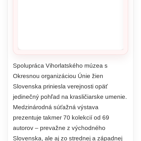
Ronald
šou v 
Spolupráca Vihorlatského múzea s
Okresnou organizáciou Únie žien
Slovenska priniesla verejnosti opäť
jedinečný pohľad na krasličiarske umenie.
Medzinárodná súťažná výstava
prezentuje takmer 70 kolekcií od 69
autorov – prevažne z východného
Slovenska, ale aj zo strednej a západnej